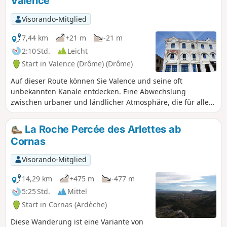
Valence
Visorando-Mitglied
7,44 km
+21 m
-21 m
2:10 Std.
Leicht
Start in Valence (Drôme) (Drôme)
Auf dieser Route können Sie Valence und seine oft
unbekannten Kanäle entdecken. Eine Abwechslung
zwischen urbaner und ländlicher Atmosphäre, die für alle
zugänglich ist.
La Roche Percée des Arlettes ab
Cornas
Visorando-Mitglied
14,29 km
+475 m
-477 m
5:25 Std.
Mittel
Start in Cornas (Ardèche)
Diese Wanderung ist eine Variante von