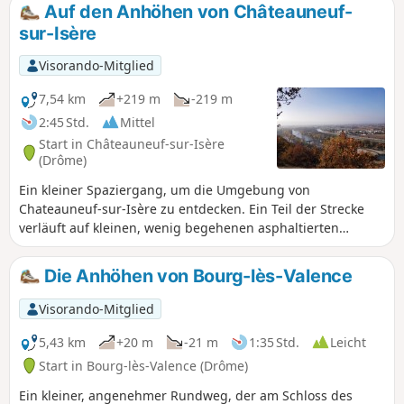
führt. Schöne Ausblicke auf die Ardèche und den Vercors.
Auf den Anhöhen von Châteauneuf-
sur-Isère
Visorando-Mitglied
7,54 km
+219 m
-219 m
2:45 Std.
Mittel
Start in Châteauneuf-sur-Isère
(Drôme)
Ein kleiner Spaziergang, um die Umgebung von
Chateauneuf-sur-Isère zu entdecken. Ein Teil der Strecke
verläuft auf kleinen, wenig begehenen asphaltierten
Straßen, ist aber dennoch angenehm.
Die Anhöhen von Bourg-lès-Valence
Visorando-Mitglied
5,43 km
+20 m
-21 m
1:35 Std.
Leicht
Start in Bourg-lès-Valence (Drôme)
Ein kleiner, angenehmer Rundweg, der am Schloss des