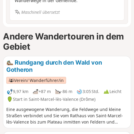
Wanderwege in der Gemeinde.
Maschinell übersetzt
Andere Wandertouren in dem
Gebiet
Rundgang durch den Wald von
Gotheron
Verein/ Wanderführer/in
9,97 km
+87 m
-86 m
3:05 Std.
Leicht
Start in Saint-Marcel-lès-Valence (Drôme)
Eine ausgewogene Wanderung, die Feldwege und kleine
Straßen verbindet und Sie vom Rathaus von Saint-Marcel-
lès-Valence bis zum Plateau inmitten von Feldern und
Obstbäumen rund um das INRA-Gelände von Gotheron