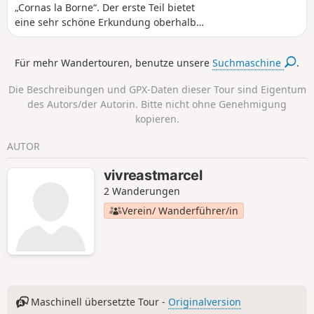
„Cornas la Borne“. Der erste Teil bietet
eine sehr schöne Erkundung oberhalb
des Weinbergs von Cornas mit einer
Rückkehr über bereits bekannte Wege
Für mehr Wandertouren, benutze unsere
Suchmaschine
.
zwischen (6) und (12) auf der anderen
Route. Zweite Variante: der Abstieg zum
Die Beschreibungen und GPX-Daten dieser Tour sind Eigentum
Dorf Cornas.
des Autors/der Autorin. Bitte nicht ohne Genehmigung
kopieren.
AUTOR
vivreastmarcel
2 Wanderungen
Verein/ Wanderführer/in
Maschinell übersetzte Tour -
Originalversion