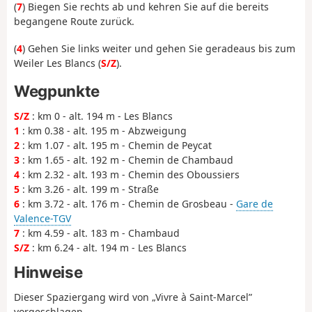
(
7
) Biegen Sie rechts ab und kehren Sie auf die bereits
begangene Route zurück.
(
4
) Gehen Sie links weiter und gehen Sie geradeaus bis zum
Weiler Les Blancs (
S/Z
).
Wegpunkte
S/Z
: km 0 - alt. 194 m - Les Blancs
1
: km 0.38 - alt. 195 m - Abzweigung
2
: km 1.07 - alt. 195 m - Chemin de Peycat
3
: km 1.65 - alt. 192 m - Chemin de Chambaud
4
: km 2.32 - alt. 193 m - Chemin des Oboussiers
5
: km 3.26 - alt. 199 m - Straße
6
: km 3.72 - alt. 176 m - Chemin de Grosbeau -
Gare de
Valence-TGV
7
: km 4.59 - alt. 183 m - Chambaud
S/Z
: km 6.24 - alt. 194 m - Les Blancs
Hinweise
Dieser Spaziergang wird von „Vivre à Saint-Marcel”
vorgeschlagen.