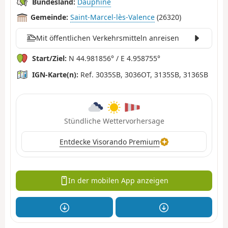
Bundesland:
Dauphiné
Gemeinde:
Saint-Marcel-lès-Valence
(26320)
Mit öffentlichen Verkehrsmitteln anreisen
Start/Ziel:
N 44.981856° / E 4.958755°
IGN-Karte(n):
Ref. 3035SB, 3036OT, 3135SB, 3136SB
Stündliche Wettervorhersage
Entdecke Visorando Premium
In der mobilen App anzeigen