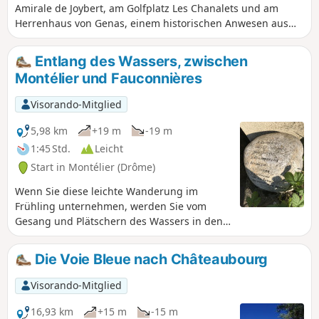
Amirale de Joybert, am Golfplatz Les Chanalets und am
Herrenhaus von Genas, einem historischen Anwesen aus
dem 14. Jahrhundert, vorbeiführt.
Entlang des Wassers, zwischen
Montélier und Fauconnières
Visorando-Mitglied
5,98 km
+19 m
-19 m
1:45 Std.
Leicht
Start in Montélier (Drôme)
Wenn Sie diese leichte Wanderung im
Frühling unternehmen, werden Sie vom
Gesang und Plätschern des Wassers in den
Kanälen, Bächen und Flüssen, an denen Sie
entlang der gesamten Strecke
Die Voie Bleue nach Châteaubourg
vorbeikommen, verzaubert sein. Außerdem
können Sie die große Artenvielfalt der in
Visorando-Mitglied
dieser Jahreszeit blühenden Vegetation
genießen. Eine Option (zusätzliche 30
16,93 km
+15 m
-15 m