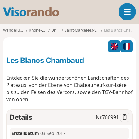
V
T
i
o
s
g
o
Wanderungen
Rhône-Alpes
Drôme
Saint-Marcel-lès-Valence
Les Blancs Chambaud
g
r
l
a
e
n
n
d
Les Blancs Chambaud
a
o
v
i
Entdecken Sie die wunderschönen Landschaften des
g
Plateaus, von der Ebene von Châteauneuf-sur-Isère
a
bis zu den Felsen des Vercors, sowie den TGV-Bahnhof
t
von oben.
i
o
n
Details
Nr.
766991
Erstelldatum
03 Sep 2017