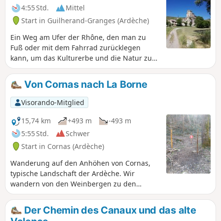
Minuten hin und zurück) ermöglicht es
4:55 Std.
Mittel
Ihnen, bis zum Dorf Fauconnières zu gehen.
Start in Guilherand-Granges (Ardèche)
Ein Weg am Ufer der Rhône, den man zu
Fuß oder mit dem Fahrrad zurücklegen
kann, um das Kulturerbe und die Natur zu
entdecken.
Von Cornas nach La Borne
Visorando-Mitglied
15,74 km
+493 m
-493 m
5:55 Std.
Schwer
Start in Cornas (Ardèche)
Wanderung auf den Anhöhen von Cornas,
typische Landschaft der Ardèche. Wir
wandern von den Weinbergen zu den
Schluchten.Änderung der Route im
November 2022.
Der Chemin des Canaux und das alte