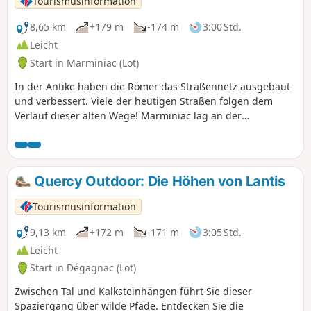
Tourismusinformation
8,65 km
+179 m
-174 m
3:00 Std.
Leicht
Start in Marminiac (Lot)
In der Antike haben die Römer das Straßennetz ausgebaut
und verbessert. Viele der heutigen Straßen folgen dem
Verlauf dieser alten Wege! Marminiac lag an der
Römerstraße, die Périgueux mit Cahors verband. Auf dieser
idyllischen Wanderung entdecken Sie eine unberührte
ländliche Landschaft, und wer weiß – vielleicht stoßen Sie
an einer Wegbiegung auf die Spuren dieser antiken
Quercy Outdoor: Die Höhen von Lantis
Straßen!
Tourismusinformation
9,13 km
+172 m
-171 m
3:05 Std.
Leicht
Start in Dégagnac (Lot)
Zwischen Tal und Kalksteinhängen führt Sie dieser
Spaziergang über wilde Pfade. Entdecken Sie die