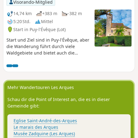
Visorando-Mitglied
14,74 km
+383 m
-382 m
5:20 Std.
Mittel
Start in Puy-l'Évêque (Lot)
Start und Ziel sind in Puy-l'Évêque, aber
die Wanderung führt durch viele
Waldgebiete und bietet auch die
Möglichkeit, einige Naturstätten und
alte Bauwerke zu entdecken. Der
Besuch der kleinen Kirche von
Martignac mit ihren prächtigen Fresken
ist ein Höhepunkt der Wanderung. Die
Mehr Wandertouren Les Arques
Wanderung endet mit einem Besuch im
Abstieg der Altstadt von Puy-l'Évêque
Schau dir die Point of Interest an, die es in dieser
mit Blick auf den Lot. Ideal für eine
Gemeinde gibt:
erholsame und kulinarische Pause.
Eglise Saint-André-des-Arques
Le marais des Arques
Musée Zadquine (Les Arques)