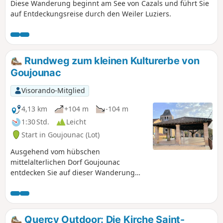
Diese Wanderung beginnt am See von Cazals und führt Sie
auf Entdeckungsreise durch den Weiler Luziers.
Rundweg zum kleinen Kulturerbe von
Goujounac
Visorando-Mitglied
4,13 km
+104 m
-104 m
1:30 Std.
Leicht
Start in Goujounac (Lot)
Ausgehend vom hübschen
mittelalterlichen Dorf Goujounac
entdecken Sie auf dieser Wanderung
durch das Pays Bourian das kleine
lokale Kulturerbe: Gariottes/Cazelles,
Quellen, Brunnen, Waschhaus,
Brunnen. Eine hügelige Landschaft mit
Quercy Outdoor: Die Kirche Saint-