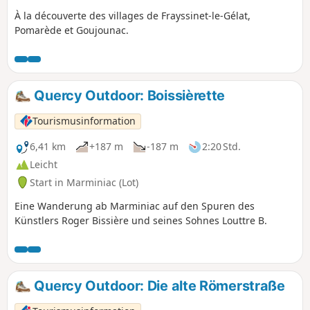
À la découverte des villages de Frayssinet-le-Gélat,
Pomarède et Goujounac.
Quercy Outdoor: Boissièrette
Tourismusinformation
6,41 km
+187 m
-187 m
2:20 Std.
Leicht
Start in Marminiac (Lot)
Eine Wanderung ab Marminiac auf den Spuren des
Künstlers Roger Bissière und seines Sohnes Louttre B.
Quercy Outdoor: Die alte Römerstraße