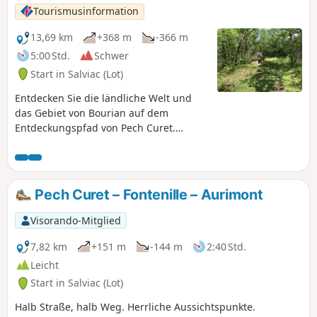
Tourismusinformation
13,69 km
+368 m
-366 m
5:00 Std.
Schwer
Start in Salviac (Lot)
Entdecken Sie die ländliche Welt und
das Gebiet von Bourian auf dem
Entdeckungspfad von Pech Curet.
Brotöfen, Gariottes, Cazelles und
Dolmen erwarten Sie.
Pech Curet – Fontenille – Aurimont
Visorando-Mitglied
7,82 km
+151 m
-144 m
2:40 Std.
Leicht
Start in Salviac (Lot)
Halb Straße, halb Weg. Herrliche Aussichtspunkte.