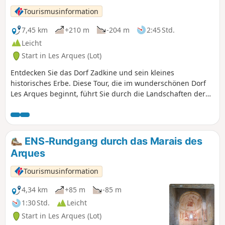
Tourismusinformation
7,45 km
+210 m
-204 m
2:45 Std.
Leicht
Start in Les Arques (Lot)
Entdecken Sie das Dorf Zadkine und sein kleines
historisches Erbe. Diese Tour, die im wunderschönen Dorf
Les Arques beginnt, führt Sie durch die Landschaften der
Causse, wo der Weinbau der Eiche Platz gemacht hat.
ENS-Rundgang durch das Marais des
Arques
Tourismusinformation
4,34 km
+85 m
-85 m
1:30 Std.
Leicht
Start in Les Arques (Lot)