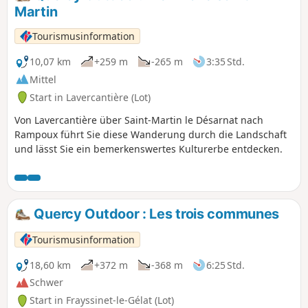
Kiefern-, Kastanien- und Eichenwäldern.
Martin
Sie entdecken die beiden Weiler Touron
und Fargou, Zeugen einer reichen
Tourismusinformation
bäuerlichen Geschichte. Der
bewirtschaftete Bauernhof von Touron
10,07 km
+259 m
-265 m
3:35 Std.
bietet lokale Produkte rund um die Ente
Mittel
zum Verkauf an. Zum Abschluss Ihrer
Start in Lavercantière (Lot)
Wanderung können Sie sich in der Bar
der Herberge auf dem Dorfplatz
Von Lavercantière über Saint-Martin le Désarnat nach
erfrischen.
Rampoux führt Sie diese Wanderung durch die Landschaft
und lässt Sie ein bemerkenswertes Kulturerbe entdecken.
Quercy Outdoor : Les trois communes
Tourismusinformation
18,60 km
+372 m
-368 m
6:25 Std.
Schwer
Start in Frayssinet-le-Gélat (Lot)