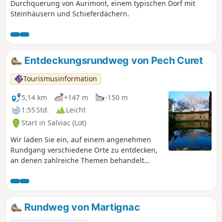
Durchquerung von Aurimont, einem typischen Dorf mit
Steinhäusern und Schieferdächern.
Entdeckungsrundweg von Pech Curet
Tourismusinformation
5,14 km
+147 m
-150 m
1:55 Std.
Leicht
Start in Salviac (Lot)
Wir laden Sie ein, auf einem angenehmen
Rundgang verschiedene Orte zu entdecken,
an denen zahlreiche Themen behandelt
werden: Geologie, Urgeschichte, Architektur,
Fauna und Flora. So wandern Sie im
Rhythmus Ihrer Schritte, von Entdeckung zu
Entdeckung, ein Stück weit die Zeitachse
Rundweg von Martignac
hinauf.