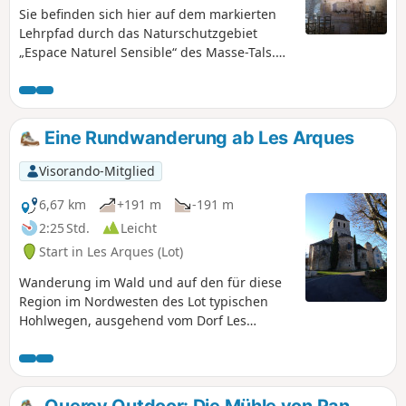
Sie befinden sich hier auf dem markierten
Lehrpfad durch das Naturschutzgebiet
„Espace Naturel Sensible“ des Masse-Tals.
Während Ihres Spaziergangs entdecken Sie
bemerkenswerte bauliche und natürliche
Kulturgüter.
Eine Rundwanderung ab Les Arques
Visorando-Mitglied
6,67 km
+191 m
-191 m
2:25 Std.
Leicht
Start in Les Arques (Lot)
Wanderung im Wald und auf den für diese
Region im Nordwesten des Lot typischen
Hohlwegen, ausgehend vom Dorf Les
Arques. Sehr grüne Landschaft im Sommer,
schönes Unterholz in einer sehr wilden
Umgebung (nur drei Wohnhäuser in der
Nähe). Der größte Teil der Wanderung
Quercy Outdoor: Die Mühle von Pan