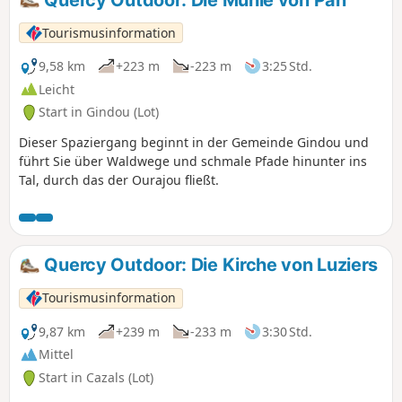
verläuft abseits asphaltierter Straßen, es
handelt sich um Feldwege. Einige sehr
Tourismusinformation
schöne Aussichtspunkte. Dieser Spaziergang
ist auf der IGN-Karte verzeichnet und vor
9,58 km
+223 m
-223 m
3:25 Std.
Ort gelb markiert.
Leicht
Start in Gindou (Lot)
Dieser Spaziergang beginnt in der Gemeinde Gindou und
führt Sie über Waldwege und schmale Pfade hinunter ins
Tal, durch das der Ourajou fließt.
Quercy Outdoor: Die Kirche von Luziers
Tourismusinformation
9,87 km
+239 m
-233 m
3:30 Std.
Mittel
Start in Cazals (Lot)