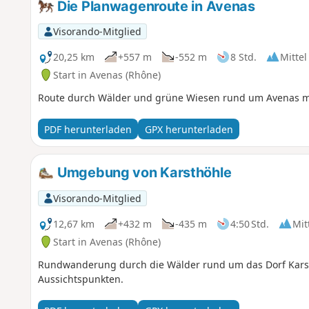
Die Planwagenroute in Avenas
Visorando-Mitglied
20,25 km
+557 m
-552 m
8 Std.
Mittel
Start in Avenas (Rhône)
Route durch Wälder und grüne Wiesen rund um Avenas m
PDF herunterladen
GPX herunterladen
Umgebung von Karsthöhle
Visorando-Mitglied
12,67 km
+432 m
-435 m
4:50 Std.
Mit
Start in Avenas (Rhône)
Rundwanderung durch die Wälder rund um das Dorf Karst
Aussichtspunkten.