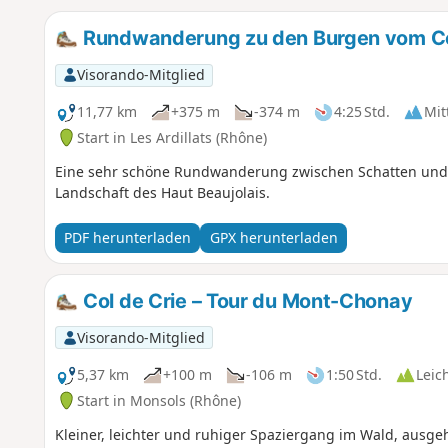
Rundwanderung zu den Burgen vom Col
Visorando-Mitglied
11,77 km
+375 m
-374 m
4:25 Std.
Mit
Start in Les Ardillats (Rhône)
Eine sehr schöne Rundwanderung zwischen Schatten und S
Landschaft des Haut Beaujolais.
PDF herunterladen
GPX herunterladen
Col de Crie – Tour du Mont-Chonay
Visorando-Mitglied
5,37 km
+100 m
-106 m
1:50 Std.
Leic
Start in Monsols (Rhône)
Kleiner, leichter und ruhiger Spaziergang im Wald, ausge