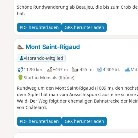
Schöne Rundwanderung ab Beaujeu, die bis zum Croix de R
hat.
PDF herunterladen
GPX herunterladen
Mont Saint-Rigaud
Visorando-Mitglied
11,90 km
+447 m
-455 m
4:40 Std.
Mit
Start in Monsols (Rhône)
Rundweg um den Mont Saint-Rigaud (1009 m), den höchst
dem Gipfel hat man vom Aussichtspunkt aus eine schöne A
Wald. Der Weg folgt der ehemaligen Bahnstrecke der klei
von Châtelard.
PDF herunterladen
GPX herunterladen