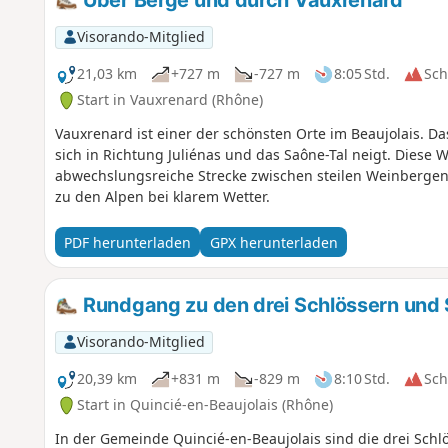
Über Berge und durch Vauxrenard
Visorando-Mitglied
21,03 km
+727 m
-727 m
8:05 Std.
Sc
Start in Vauxrenard (Rhône)
Vauxrenard ist einer der schönsten Orte im Beaujolais. Da
sich in Richtung Juliénas und das Saône-Tal neigt. Diese
abwechslungsreiche Strecke zwischen steilen Weinbergen
zu den Alpen bei klarem Wetter.
PDF herunterladen
GPX herunterladen
Rundgang zu den drei Schlössern und S
Visorando-Mitglied
20,39 km
+831 m
-829 m
8:10 Std.
Sc
Start in Quincié-en-Beaujolais (Rhône)
In der Gemeinde Quincié-en-Beaujolais sind die drei Sc