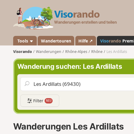
V
i
s
o
r
a
Tools
Wandertouren
Hilfe ↗
Viso
rando
Prem
n
Visorando
Wanderungen
Rhône-Alpes
Rhône
Les Ardillats
d
o
Wanderung suchen: Les Ardillats
Filter
NEU
Wanderungen Les Ardillats