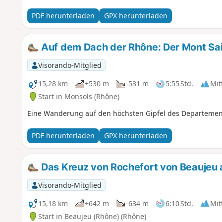
PDF herunterladen
GPX herunterladen
Auf dem Dach der Rhône: Der Mont Sa
Visorando-Mitglied
15,28 km
+530 m
-531 m
5:55 Std.
Mit
Start in Monsols (Rhône)
Eine Wanderung auf den höchsten Gipfel des Departemen
PDF herunterladen
GPX herunterladen
Das Kreuz von Rochefort von Beaujeu
Visorando-Mitglied
15,18 km
+642 m
-634 m
6:10 Std.
Mit
Start in Beaujeu (Rhône) (Rhône)