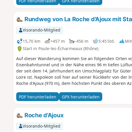
PDF herunterladen
GPX herunterladen
Rundweg von La Roche d'Ajoux mit Sta
Visorando-Mitglied
15,70 km
+457 m
-456 m
5:45 Std.
Mit
Start in Poule-les-Écharmeaux (Rhône)
Auf dieser Wanderung kommen Sie an folgenden Orten vo
Eisenbahntunnel und in der Nähe eines 96 m tiefen Lüft
der seit dem 14. Jahrhundert ein Umschlagplatz für Güte
Loire ist. Napoleon soll hier auf seiner Rückkehr von der 
Roche d'Ajoux (970 m), dem höchsten Punkt des oberen Az
PDF herunterladen
GPX herunterladen
Roche d'Ajoux
Visorando-Mitglied