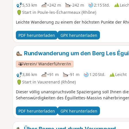
5,53 km
+242 m
-242 m
2:15 Std.
Leic
Start in Poule-les-Écharmeaux (Rhône)
Leichte Wanderung zu einem der höchsten Punkte der Rhô
PDF herunterladen
GPX herunterladen
Rundwanderung um den Berg Les Éguil
Verein/ Wanderführer/in
3,86 km
+91 m
-91 m
1:20 Std.
Leicht
Start in Vauxrenard (Rhône)
Dieser völlig unanspruchsvolle Spaziergang soll Ihnen di
Sehenswürdigkeiten des Éguillettes-Massivs näherbringe
PDF herunterladen
GPX herunterladen