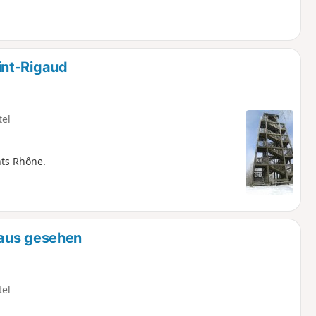
int-Rigaud
tel
ts Rhône.
 aus gesehen
tel