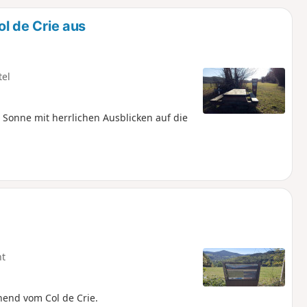
u
n
 de Crie aus
m
tel
onne mit herrlichen Ausblicken auf die
ht
hend vom Col de Crie.