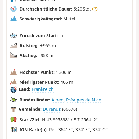
Durchschnittliche Dauer:
6:20 Std.
Schwierigkeitsgrad:
Mittel
Zurück zum Start:
Ja
Aufstieg:
+ 955 m
Abstieg:
- 953 m
Höchster Punkt:
1 306 m
Niedrigster Punkt:
406 m
Land:
Frankreich
Bundesländer:
Alpen
,
Préalpes de Nice
Gemeinde:
Duranus
(06670)
Start/Ziel:
N 43.895898° / E 7.256412°
IGN-Karte(n):
Ref. 3641ET, 3741ET, 3741OT