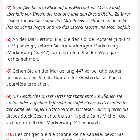
(
7
)
Genießen Sie den Blick auf das Mercantour-Massiv und,
ebenfalls vor Ihnen, die Madone und den Brec d’Utelle. Zu Ihrer
Linken können Sie sogar das Mittelmeer erblicken, in dem die
Îles de Lérins liegen und wo das Esterel-Massiv ins Meer abfällt
.
(
8
) An der Markierung 448, die den Col de l’Autaret (1280 m
ü. M.) anzeigt, kehren Sie zur vorherigen Markierung
(Markierung Nr. 447) zurück, indem Sie den Weg ganz
rechts nehmen.
(
6
) Gehen Sie an der Markierung 447 vorbei und weiter
geradeaus, bis Sie die Ruinen des Geisterdorfes Rocca
Sparvièra erreichen.
(
9
)
Die Geschichte dieses Ortes ist spannend; Sie können sie
online oder auf einer Informationstafel etwas weiter unten in
der Nähe der Kapelle Saint-Michel nachlesen. Durchqueren Sie
dieses Stück Geschichte bis zur Kapelle Saint-Michel, die
sich unterhalb der Markierung 444 befindet.
(
10
) Besichtigen Sie die schöne kleine Kapelle, bevor Sie