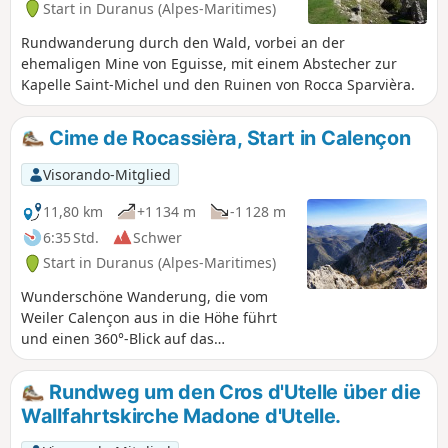
Start in Duranus (Alpes-Maritimes)
Rundwanderung durch den Wald, vorbei an der
ehemaligen Mine von Eguisse, mit einem Abstecher zur
Kapelle Saint-Michel und den Ruinen von Rocca Sparvièra.
Cime de Rocassièra, Start in Calençon
Visorando-Mitglied
11,80 km
+1 134 m
-1 128 m
6:35 Std.
Schwer
Start in Duranus (Alpes-Maritimes)
Wunderschöne Wanderung, die vom
Weiler Calençon aus in die Höhe führt
und einen 360°-Blick auf das
Mercantour-Massiv, die Haute Vésubie
und bis zum Meer bietet! Die Madone
Rundweg um den Cros d'Utelle über die
d'Utelles ist auf ihrem Kamm zu sehen.
Wallfahrtskirche Madone d'Utelle.
Die Vegetation ist entlang der gesamten
Strecke üppig und abwechslungsreich.