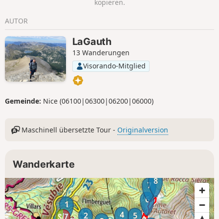
kopieren.
AUTOR
LaGauth
13 Wanderungen
Visorando-Mitglied
Gemeinde:
Nice (06100|06300|06200|06000)
Maschinell übersetzte Tour -
Originalversion
Wanderkarte
8
7
6
1
4
2
5