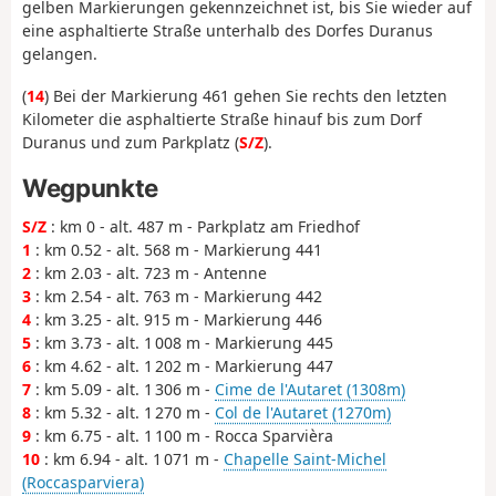
gelben Markierungen gekennzeichnet ist, bis Sie wieder auf
eine asphaltierte Straße unterhalb des Dorfes Duranus
gelangen.
(
14
) Bei der Markierung 461 gehen Sie rechts den letzten
Kilometer die asphaltierte Straße hinauf bis zum Dorf
Duranus und zum Parkplatz (
S/Z
).
Wegpunkte
S/Z
: km 0 - alt. 487 m - Parkplatz am Friedhof
1
: km 0.52 - alt. 568 m - Markierung 441
2
: km 2.03 - alt. 723 m - Antenne
3
: km 2.54 - alt. 763 m - Markierung 442
4
: km 3.25 - alt. 915 m - Markierung 446
5
: km 3.73 - alt. 1 008 m - Markierung 445
6
: km 4.62 - alt. 1 202 m - Markierung 447
7
: km 5.09 - alt. 1 306 m -
Cime de l'Autaret (1308m)
8
: km 5.32 - alt. 1 270 m -
Col de l'Autaret (1270m)
9
: km 6.75 - alt. 1 100 m - Rocca Sparvièra
10
: km 6.94 - alt. 1 071 m -
Chapelle Saint-Michel
(Roccasparviera)