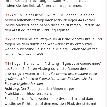
Ihren Abstieg in Richtung Col Saint-Michel fortsetzen,
indem Sie den links abführenden Weg nehmen.
(
11
) Am Col Saint-Michel (970 m ü. M.) gehen Sie an den
beiden aufeinanderfolgenden Markierungen 443 vorbei
(beide Markierungen haben dieselbe Nummer). Starten Sie
den Aufstieg rechts in Richtung Éguisse.
(
12
) Verlassen Sie am Wegweiser 460 die Schotterstraße und
folgen Sie dem durch den Wegweiser markierten Pfad
weiter in Richtung Baisse de la Minière. Gehen Sie weiter
bis zum Wegweiser 459.
(
13
) Biegen Sie rechts in Richtung „l’Éguisse ancienne mine“
ab. Setzen Sie Ihren Abstieg durch die Ruinen dieser
ehemaligen Arsenmine fort.
Sie können insbesondere einen
großen, noch intakten Schornstein sowie die Überreste der
Bergwerksgebäude sehen.
Achtung
: Der Zugang zu den Minen ist per
Präfekturbeschluss verboten.
Folgen Sie dem Weg weiter in nordwestlicher und dann
westlicher Richtung auf dem einzigen Pfad, der stets mit