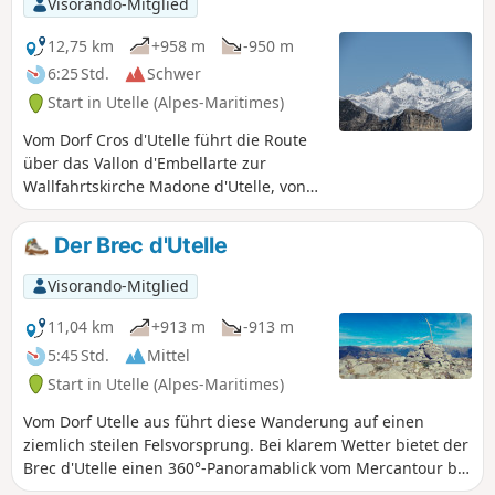
Visorando-Mitglied
12,75 km
+958 m
-950 m
6:25 Std.
Schwer
Start in Utelle (Alpes-Maritimes)
Vom Dorf Cros d'Utelle führt die Route
über das Vallon d'Embellarte zur
Wallfahrtskirche Madone d'Utelle, von
wo aus man einen 360°-Blick auf den
Mercantour, die Voralpen von Grasse
Der Brec d'Utelle
und das Mittelmeer hat. Rückweg über
das Vallon de l'Aclap und denGR®5. Sie
Visorando-Mitglied
kommen an den Ruinen des ehemaligen
Weilers Le Villard vorbei, der von
11,04 km
+913 m
-913 m
jahrhundertealten Kastanienbäumen
5:45 Std.
Mittel
gesäumt ist, sowie an der kleinen
Start in Utelle (Alpes-Maritimes)
Kapelle Saint-Antoine, die Sie unbedingt
besuchen sollten.
Vom Dorf Utelle aus führt diese Wanderung auf einen
ziemlich steilen Felsvorsprung. Bei klarem Wetter bietet der
Brec d'Utelle einen 360°-Panoramablick vom Mercantour bis
zu den Golfen der Côte d'Azur. Diese Wanderung verläuft