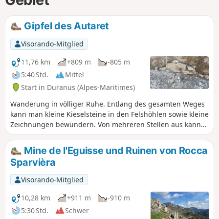
Gipfel des Autaret
Visorando-Mitglied
11,76 km
+809 m
-805 m
5:40 Std.
Mittel
Start in Duranus (Alpes-Maritimes)
Wanderung in völliger Ruhe. Entlang des gesamten Weges
kann man kleine Kieselsteine in den Felshöhlen sowie kleine
Zeichnungen bewundern. Von mehreren Stellen aus kann
man die Madone d'Utelle und herrliche Ausblicke auf das
Vésubie-Tal sehen.
Mine de l'Eguisse und Ruinen von Rocca
Sparvièra
Visorando-Mitglied
10,28 km
+911 m
-910 m
5:30 Std.
Schwer