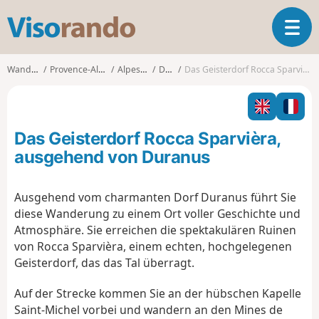
V
T
i
o
s
g
o
Wanderungen
Provence-Alpes-Côte d'Azur
Alpes-Maritimes
Duranus
Das Geisterdorf Rocca Sparvièra, ausgehend von Duranus
g
r
l
a
e
n
n
d
Das Geisterdorf Rocca Sparvièra,
a
o
v
ausgehend von Duranus
i
g
Ausgehend vom charmanten Dorf Duranus führt Sie
a
diese Wanderung zu einem Ort voller Geschichte und
t
i
Atmosphäre. Sie erreichen die spektakulären Ruinen
o
von Rocca Sparvièra, einem echten, hochgelegenen
n
Geisterdorf, das das Tal überragt.
Auf der Strecke kommen Sie an der hübschen Kapelle
Saint-Michel vorbei und wandern an den Mines de