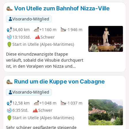
fast ausschließlich entlang desGR®5. Achtung: Passagen
Von Utelle zum Bahnhof Nizza-Ville
auf Stegen und sehr heikle Passagen im letzten Anstieg.
Visorando-Mitglied
34,60 km
+1 160 m
-1 946 m
13:10 Std.
Schwer
Start in Utelle (Alpes-Maritimes)
Diese einundzwanzigste Etappe
verläuft, sobald die Vésubie durchquert
ist, in den Voralpen von Nizza und
beendet am Meer die GTA, die Grande
Traversée des Alpes. Von der Place de la
Rund um die Kuppe von Cabagne
Fontaine in Utelle aus verläuft der GR®5
zunächst in westlicher, dann in
Visorando-Mitglied
südlicher Richtung, um einige Täler zu
durchqueren und den Weiler Cros
12,58 km
+1 048 m
-1 037 m
d’Utelle zu erreichen. Er durchquert die
6:35 Std.
Schwer
Vésubie, führt hinter der Stadt Levens
Start in Utelle (Alpes-Maritimes)
den gegenüberliegenden Hang hinauf,
steigt durch den Wald zum Colla Partida
Sehr schöner gepflasterte steigende