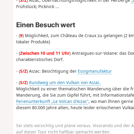
- (
S/Z
) Aizac, Übernachtungsmöglichkeit in der Herberge
„
Frühstück; Picknick ...
Einen Besuch wert
- (
9
) Möglichkeit, zum Château de Craux zu gelangen (2 k
lokaler Produkte)
- (
Zwischen 10 und 11 Uhr
) Antraigues-sur-Volane: das Do
charakteristisches Dorf.
- (
S/Z
) Aizac: Besichtigung der
Essigmanufaktur
- (
S/Z
)
Rundweg um den Vulkan von Aizac.
Möglichkeit zu einer thematischen Wanderung über die fr
Wanderung, die Sie zum Gipfel führt, mit Informationstaf
Ferienunterkunft „Le Volcan d'Aizac“
, wo man Ihnen gerne
diesem 80.000 Jahre alten, heute leider erloschenen Vulkan
Sei stets vorsichtig und plane voraus. Visorando und der A
auf dieser Tour nicht haftbar gemacht werden.