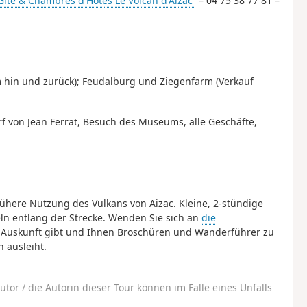
Gîte & Chambres d'Hôtes Le Volcan d'Aizac“
– 04 75 38 77 81 –
m hin und zurück); Feudalburg und Ziegenfarm (Verkauf
rf von Jean Ferrat, Besuch des Museums, alle Geschäfte,
ühere Nutzung des Vulkans von Aizac. Kleine, 2-stündige
eln entlang der Strecke. Wenden Sie sich an
die
 Auskunft gibt und Ihnen Broschüren und Wanderführer zu
 ausleiht.
utor / die Autorin dieser Tour können im Falle eines Unfalls