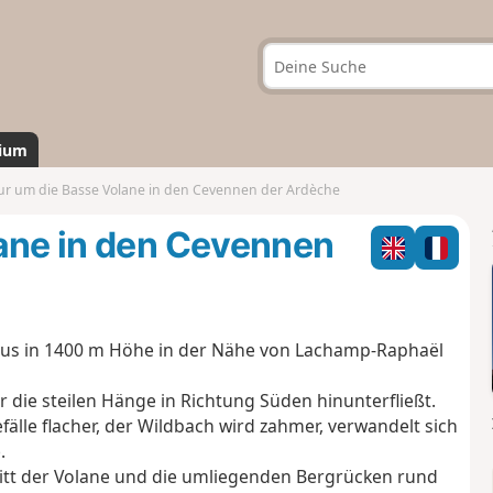
ium
ur um die Basse Volane in den Cevennen der Ardèche
lane in den Cevennen
aus in 1400 m Höhe in der Nähe von Lachamp-Raphaël
er die steilen Hänge in Richtung Süden hinunterfließt.
älle flacher, der Wildbach wird zahmer, verwandelt sich
.
itt der Volane und die umliegenden Bergrücken rund