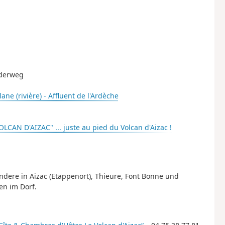
nderweg
lane (rivière) - Affluent de l'Ardèche
LCAN D'AIZAC" ... juste au pied du Volcan d'Aizac !
ndere in Aizac (Etappenort), Thieure, Font Bonne und
en im Dorf.