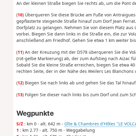
An der kleinen Straße biegen Sie rechts ab, um die Pont d
(
10
) Überqueren Sie diese Brücke am Fuße von Antraigue
gepflasterte steigende Straße hinauf zum Dorf Jean Ferrat
Dorfplatz zu gelangen. Nehmen Sie von diesem Platz aus d
vorbei. Biegen Sie dann links in die Straße ein, die zur Vo
anschließend am Friedhof. Gehen Sie etwa 1 km weiter bis 
(
11
) An der Kreuzung mit der D578 überqueren Sie die Vol
(rot-gelbe Markierung) ab, der zum Aufstieg nach Aizac fü
Sobald Sie die kleine Straße erreichen, biegen Sie etwa 
rechten Seite, der in der Nähe des Weilers Les Blanchons 
(
12
) Biegen Sie nach links ab und gehen Sie das Tal hinauf,
(
13
) Folgen Sie dieser nach links bis zum Dorf und zum Schi
Wegpunkte
S/Z
: km 0 - alt. 642 m -
Gîte & Chambres d'Hôtes "LE VOLCAN
1
: km 2.77 - alt. 750 m - Weggabelung