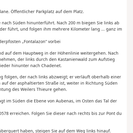
ane. Öffentlicher Parkplatz auf dem Platz.
ie nach Süden hinunterführt. Nach 200 m biegen Sie links ab
er führt, und folgen ihm mehrere Kilometer lang ... ganz im
rpfosten „Fontalazon“ vorbei
n und auf dem Hauptweg in der Höhenlinie weitergehen. Nach
 nehmen, der links durch den Kastanienwald zum Aufstieg
ieder hinunter nach Chadenet.
folgen, der nach links abzweigt; er verläuft oberhalb einer
n auf der asphaltierten Straße ist, weiter in Richtung Süden
htung des Weilers Thieure gehen.
ragt im Süden die Ebene von Aubenas, im Osten das Tal der
 D578 erreichen. Folgen Sie dieser nach rechts bis zur Pont du
 überquert haben, steigen Sie auf dem Weg links hinauf.