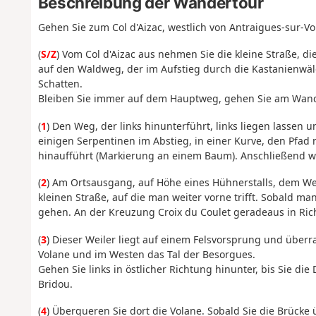
Beschreibung der Wandertour
Gehen Sie zum Col d'Aizac, westlich von Antraigues-sur-Vol
(
S/Z
) Vom Col d'Aizac aus nehmen Sie die kleine Straße, d
auf den Waldweg, der im Aufstieg durch die Kastanienwäld
Schatten.
Bleiben Sie immer auf dem Hauptweg, gehen Sie am Wande
(
1
) Den Weg, der links hinunterführt, links liegen lasse
einigen Serpentinen im Abstieg, in einer Kurve, den Pfad
hinaufführt (Markierung an einem Baum). Anschließend w
(
2
) Am Ortsausgang, auf Höhe eines Hühnerstalls, dem Weg 
kleinen Straße, auf die man weiter vorne trifft. Sobald ma
gehen. An der Kreuzung Croix du Coulet geradeaus in Ric
(
3
) Dieser Weiler liegt auf einem Felsvorsprung und über
Volane und im Westen das Tal der Besorgues.
Gehen Sie links in östlicher Richtung hinunter, bis Sie die
Bridou.
(
4
) Überqueren Sie dort die Volane. Sobald Sie die Brücke