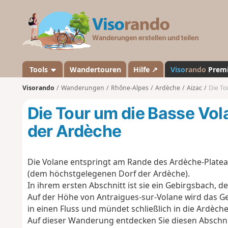
V
i
s
o
r
a
Tools
Wandertouren
Hilfe ↗
Viso
rando
Prem
n
Visorando
Wanderungen
Rhône-Alpes
Ardèche
Aizac
Die To
d
o
Die Tour um die Basse Vo
der Ardèche
Die Volane entspringt am Rande des Ardèche-Plate
(dem höchstgelegenen Dorf der Ardèche).
In ihrem ersten Abschnitt ist sie ein Gebirgsbach, d
Auf der Höhe von Antraigues-sur-Volane wird das Gef
in einen Fluss und mündet schließlich in die Ardèche
Auf dieser Wanderung entdecken Sie diesen Abschn