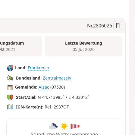
Nr.
2806026
tungsdatum
Letzte Bewertung
Okt 2021
05 Jul 2026
Land:
Frankreich
Bundesland:
Zentralmassiv
Gemeinde:
Aizac
(07530)
Start/Ziel:
N 44.713985° / E 4.33012°
IGN-Karte(n):
Ref. 2937OT
Stündliche Wettervorhersage