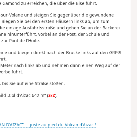
e Gamond zu erreichen, die über die Bise führt.
s-sur-Volane und steigen Sie gegenüber die gewundene
. Biegen Sie bei den ersten Häusern links ab, um zum
ie einzige Ausfahrtsstraße und gehen Sie an der Bäckerei
lane hinunterführt, vorbei an der Post, der Schule und
zur Pont de l'Huile.
ane und biegen direkt nach der Brücke links auf den GRP®
hrt.
40 Meter nach links ab und nehmen dann einen Weg auf der
vorbeiführt.
 bis Sie auf eine Straße stoßen.
ld „Col d'Aizac 642 m“ (
S/Z
).
 D'AIZAC" ... juste au pied du Volcan d'Aizac !