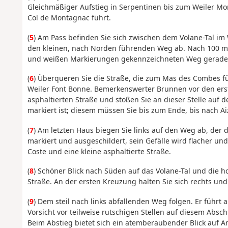
Gleichmäßiger Aufstieg in Serpentinen bis zum Weiler Mon
Col de Montagnac führt.
(
5
) Am Pass befinden Sie sich zwischen dem Volane-Tal im
den kleinen, nach Norden führenden Weg ab. Nach 100 m,
und weißen Markierungen gekennzeichneten Weg geradea
(
6
) Überqueren Sie die Straße, die zum Mas des Combes fü
Weiler Font Bonne. Bemerkenswerter Brunnen vor den ers
asphaltierten Straße und stoßen Sie an dieser Stelle auf
markiert ist; diesem müssen Sie bis zum Ende, bis nach Aiz
(
7
) Am letzten Haus biegen Sie links auf den Weg ab, der d
markiert und ausgeschildert, sein Gefälle wird flacher und
Coste und eine kleine asphaltierte Straße.
(
8
) Schöner Blick nach Süden auf das Volane-Tal und die 
Straße. An der ersten Kreuzung halten Sie sich rechts und
(
9
) Dem steil nach links abfallenden Weg folgen. Er führt
Vorsicht vor teilweise rutschigen Stellen auf diesem Absch
Beim Abstieg bietet sich ein atemberaubender Blick auf 