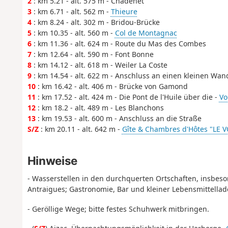
2
: km 5.21 - alt. 575 m - Chadenet
3
: km 6.71 - alt. 562 m -
Thieure
4
: km 8.24 - alt. 302 m - Bridou-Brücke
5
: km 10.35 - alt. 560 m -
Col de Montagnac
6
: km 11.36 - alt. 624 m - Route du Mas des Combes
7
: km 12.64 - alt. 590 m - Font Bonne
8
: km 14.12 - alt. 618 m - Weiler La Coste
9
: km 14.54 - alt. 622 m - Anschluss an einen kleinen Wa
10
: km 16.42 - alt. 406 m - Brücke von Gamond
11
: km 17.52 - alt. 424 m - Die Pont de l'Huile über die -
Vo
12
: km 18.2 - alt. 489 m - Les Blanchons
13
: km 19.53 - alt. 600 m - Anschluss an die Straße
S/Z
: km 20.11 - alt. 642 m -
Gîte & Chambres d'Hôtes "LE VO
Hinweise
- Wasserstellen in den durchquerten Ortschaften, insbeso
Antraigues; Gastronomie, Bar und kleiner Lebensmittellad
- Geröllige Wege; bitte festes Schuhwerk mitbringen.