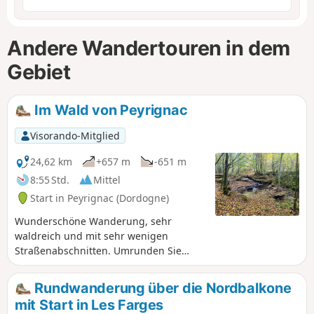
Andere Wandertouren in dem
Gebiet
Im Wald von Peyrignac
Visorando-Mitglied
24,62 km
+657 m
-651 m
8:55 Std.
Mittel
Start in Peyrignac (Dordogne)
Wunderschöne Wanderung, sehr
waldreich und mit sehr wenigen
Straßenabschnitten. Umrunden Sie
Peyrignac und seine Weiler und
genießen Sie die Ruhe des Waldes.
Rundwanderung über die Nordbalkone
mit Start in Les Farges