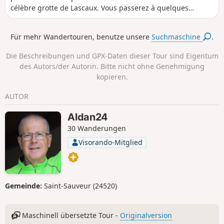
célèbre grotte de Lascaux. Vous passerez à quelques
centaines de mètres du site ouvert au public ainsi qu’à
proximité du site du Régourdou, autre site préhistorique.
Für mehr Wandertouren, benutze unsere
Suchmaschine
.
Elle se prolonge ensuite sur les hauteurs de Montignac qui
surplombent la Vézère.
Die Beschreibungen und GPX-Daten dieser Tour sind Eigentum
des Autors/der Autorin. Bitte nicht ohne Genehmigung
kopieren.
AUTOR
Aldan24
30 Wanderungen
Visorando-Mitglied
Gemeinde:
Saint-Sauveur (24520)
Maschinell übersetzte Tour -
Originalversion