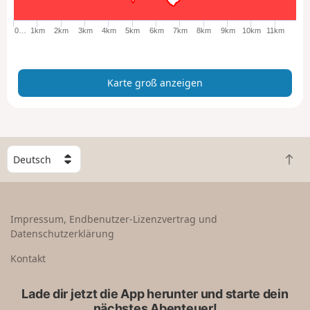
o
ß
0…
1km
2km
3km
4km
5km
6km
7km
8km
9km
10km
11km
a
n
z
Karte groß anzeigen
e
i
g
e
n
W
Z
ä
u
h
r
l
ü
e
Impressum, Endbenutzer-Lizenzvertrag und
c
e
Datenschutzerklärung
k
i
n
n
Kontakt
a
L
c
a
Lade dir jetzt die App herunter und starte dein
h
n
nächstes Abenteuer!