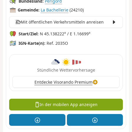
Bundesland:
Périgord
Gemeinde:
La Bachellerie
(24210)
Mit öffentlichen Verkehrsmitteln anreisen
Start/Ziel:
N 45.138222° / E 1.16699°
IGN-Karte(n):
Ref. 2035O
Stündliche Wettervorhersage
Entdecke Visorando Premium
In der mobilen App anzeigen