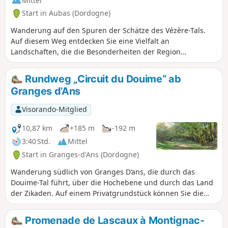
Mittel
Ziel gibt es ein paar asphaltierte
Start in Aubas (Dordogne)
Straßen, aber insgesamt gibt es viel
mehr Wege als Asphaltstraßen.
Wanderung auf den Spuren der Schätze des Vézère-Tals.
Auf diesem Weg entdecken Sie eine Vielfalt an
Landschaften, die die Besonderheiten der Region
widerspiegeln, und gelangen schließlich zu drei
Schlössern, die fächerförmig angeordnet sind. Diese
Rundweg „Circuit du Douime“ ab
Wanderung kann in mehreren Etappen zurückgelegt
Granges d’Ans
werden.
Visorando-Mitglied
10,87 km
+185 m
-192 m
3:40 Std.
Mittel
Start in Granges-d'Ans (Dordogne)
Wanderung südlich von Granges D’ans, die durch das
Douime-Tal führt, über die Hochebene und durch das Land
der Zikaden. Auf einem Privatgrundstück können Sie die
Ruinen zweier Mühlen und den Douime-Wasserfall sehen,
der diese Mühlen mit Wasser versorgte. Sie wurden von
Promenade de Lascaux à Montignac-
den Einwohnern bis zur Einführung der Elektrizität genutzt.