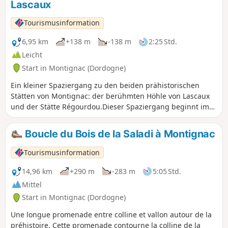
Lascaux
Tourismusinformation
6,95 km
+138 m
-138 m
2:25 Std.
Leicht
Start in Montignac (Dordogne)
Ein kleiner Spaziergang zu den beiden prähistorischen
Stätten von Montignac: der berühmten Höhle von Lascaux
und der Stätte Régourdou.Dieser Spaziergang beginnt im
Dorf und führt Sie auf den Gipfel des Hügels, auf dem sich
die berühmte Höhle von Lascaux befindet. Sie können
Boucle du Bois de la Saladi à Montignac
sowohl diese Stätte als auch die Stätte Régourdou
besuchen. Auf dem Rückweg zum Dorf haben Sie einen
Tourismusinformation
herrlichen Blick auf das Tal.
14,96 km
+290 m
-283 m
5:05 Std.
Mittel
Start in Montignac (Dordogne)
Une longue promenade entre colline et vallon autour de la
préhistoire. Cette promenade contourne la colline de la