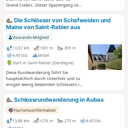
Grand-Coderc. Dieser Spaziergang ist
ein Konzentrat des Périgord Noir mit
seinen Trüffelplantagen,
Die Schlösser von Schafweiden und
Walnussbäumen, Schlössern, Bächen
Maine von Saint-Rabier aus
und Teichen, und das alles mit einem
schönen Höhenunterschied.
Visorando-Mitglied
13,67 km
+301 m
-305 m
4:45 Std.
Mittel
Start in Saint-Rabier (Dordogne)
Diese Rundwanderung führt Sie
hauptsächlich durch Unterholz und zu
einigen wenig bekannten Schlössern im
Périgord Noir: Saint-Rabier, Rastignac,
Schafweiden und Le-Maine. Ein
Schlossrundwanderung in Aubas
deutlicher Höhenunterschied führt Sie
vom Taravellou auf die Anhöhen von
Tourismusinformation
Schafweiden. Der Rückweg führt über
eine sanftere Steigung durch das Dorf
13,88 km
+276 m
-275 m
4:45 Std.
La-Chapelle-Saint-Jean. Am Start und am