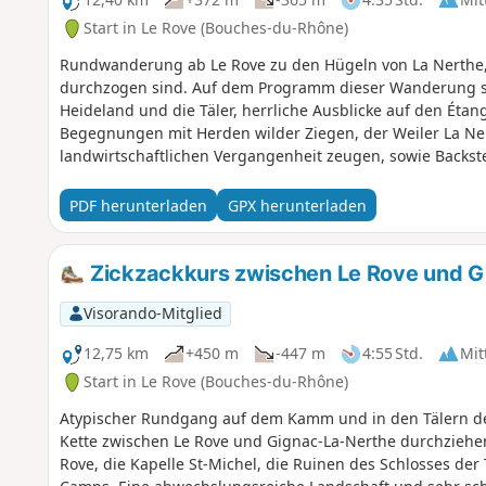
Start in Le Rove (Bouches-du-Rhône)
Rundwanderung ab Le Rove zu den Hügeln von La Nerthe, 
durchzogen sind. Auf dem Programm dieser Wanderung 
Heideland und die Täler, herrliche Ausblicke auf den Étan
Begegnungen mit Herden wilder Ziegen, der Weiler La Ner
landwirtschaftlichen Vergangenheit zeugen, sowie Back
Eisenbahntunneln.
PDF herunterladen
GPX herunterladen
Zickzackkurs zwischen Le Rove und G
Visorando-Mitglied
12,75 km
+450 m
-447 m
4:55 Std.
Mit
Start in Le Rove (Bouches-du-Rhône)
Atypischer Rundgang auf dem Kamm und in den Tälern der
Kette zwischen Le Rove und Gignac-La-Nerthe durchziehen
Rove, die Kapelle St-Michel, die Ruinen des Schlosses der