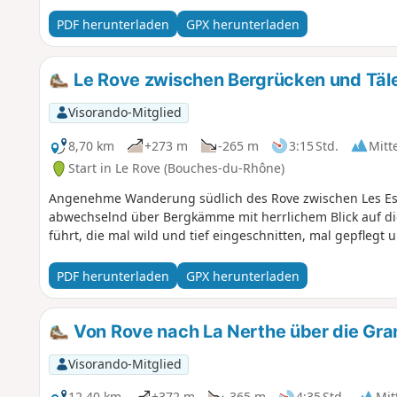
Secours, bevor Sie zum Ausgangspunkt zurückkehren.
PDF herunterladen
GPX herunterladen
Le Rove zwischen Bergrücken und Täl
Visorando-Mitglied
8,70 km
+273 m
-265 m
3:15 Std.
Mitt
Start in Le Rove (Bouches-du-Rhône)
Angenehme Wanderung südlich des Rove zwischen Les Es
abwechselnd über Bergkämme mit herrlichem Blick auf di
führt, die mal wild und tief eingeschnitten, mal gepflegt
PDF herunterladen
GPX herunterladen
Von Rove nach La Nerthe über die Gra
Visorando-Mitglied
12,40 km
+372 m
-365 m
4:35 Std.
Mit