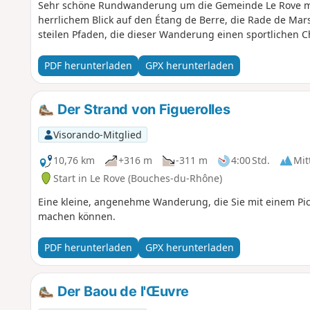
Sehr schöne Rundwanderung um die Gemeinde Le Rove mi
herrlichem Blick auf den Étang de Berre, die Rade de Mars
steilen Pfaden, die dieser Wanderung einen sportlichen C
PDF herunterladen
GPX herunterladen
Der Strand von Figuerolles
Visorando-Mitglied
10,76 km
+316 m
-311 m
4:00 Std.
Mit
Start in Le Rove (Bouches-du-Rhône)
Eine kleine, angenehme Wanderung, die Sie mit einem Pi
machen können.
PDF herunterladen
GPX herunterladen
Der Baou de l'Œuvre