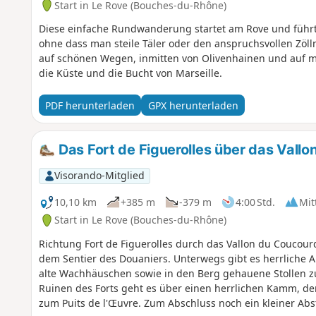
Start in Le Rove (Bouches-du-Rhône)
Diese einfache Rundwanderung startet am Rove und führt 
ohne dass man steile Täler oder den anspruchsvollen Z
auf schönen Wegen, inmitten von Olivenhainen und auf ma
die Küste und die Bucht von Marseille.
PDF herunterladen
GPX herunterladen
Das Fort de Figuerolles über das Vallo
Visorando-Mitglied
10,10 km
+385 m
-379 m
4:00 Std.
Mit
Start in Le Rove (Bouches-du-Rhône)
Richtung Fort de Figuerolles durch das Vallon du Coucourd
dem Sentier des Douaniers. Unterwegs gibt es herrliche A
alte Wachhäuschen sowie in den Berg gehauene Stollen z
Ruinen des Forts geht es über einen herrlichen Kamm, der
zum Puits de l'Œuvre. Zum Abschluss noch ein kleiner Ab