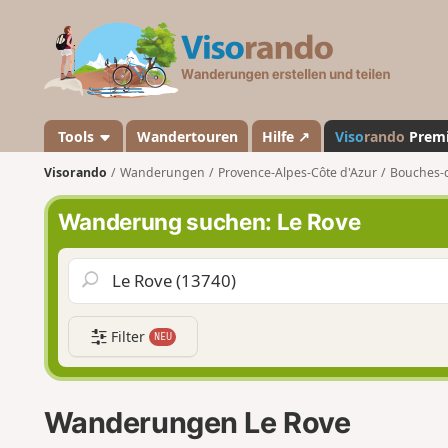
V
i
s
o
r
a
Tools
Wandertouren
Hilfe ↗
Viso
rando
Prem
n
Visorando
Wanderungen
Provence-Alpes-Côte d'Azur
Bouches-
d
o
Wanderung suchen: Le Rove
Filter
NEU
Wanderungen Le Rove