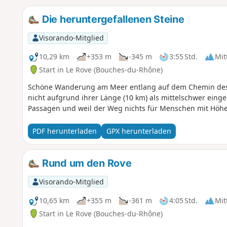
Die heruntergefallenen Steine
Visorando-Mitglied
10,29 km
+353 m
-345 m
3:55 Std.
Mit
Start in Le Rove (Bouches-du-Rhône)
Schöne Wanderung am Meer entlang auf dem Chemin des
nicht aufgrund ihrer Länge (10 km) als mittelschwer einge
Passagen und weil der Weg nichts für Menschen mit Höhe
PDF herunterladen
GPX herunterladen
Rund um den Rove
Visorando-Mitglied
10,65 km
+355 m
-361 m
4:05 Std.
Mit
Start in Le Rove (Bouches-du-Rhône)