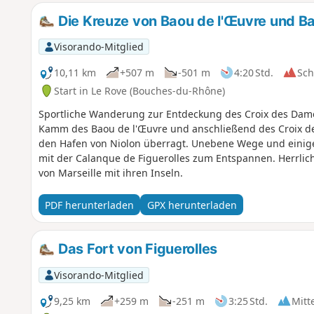
Die Kreuze von Baou de l'Œuvre und Ba
Visorando-Mitglied
10,11 km
+507 m
-501 m
4:20 Std.
Sc
Start in Le Rove (Bouches-du-Rhône)
Sportliche Wanderung zur Entdeckung des Croix des Dame
Kamm des Baou de l'Œuvre und anschließend des Croix de 
den Hafen von Niolon überragt. Unebene Wege und einige s
mit der Calanque de Figuerolles zum Entspannen. Herrlich
von Marseille mit ihren Inseln.
PDF herunterladen
GPX herunterladen
Das Fort von Figuerolles
Visorando-Mitglied
9,25 km
+259 m
-251 m
3:25 Std.
Mitt