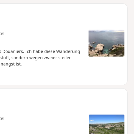
u
n
m
tel
 Douaniers. Ich habe diese Wanderung
stuft, sondern wegen zweier steiler
nangst ist.
tel