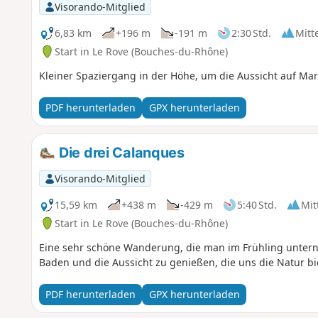
Visorando-Mitglied
6,83 km
+196 m
-191 m
2:30 Std.
Mitt
Start in Le Rove (Bouches-du-Rhône)
Kleiner Spaziergang in der Höhe, um die Aussicht auf Mar
PDF herunterladen
GPX herunterladen
Die drei Calanques
Visorando-Mitglied
15,59 km
+438 m
-429 m
5:40 Std.
Mit
Start in Le Rove (Bouches-du-Rhône)
Eine sehr schöne Wanderung, die man im Frühling unterne
Baden und die Aussicht zu genießen, die uns die Natur bie
PDF herunterladen
GPX herunterladen