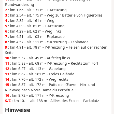
Rundwanderung
2
: km 1.66 - alt. 131 m - T-Kreuzung
3
: km 2.54 - alt. 175 m - Weg zur Batterie von Figuerolles
4
: km 2.85 - alt. 161 m - Weg
5
: km 4.09 - alt. 61 m - T-Kreuzung
6
: km 4.29 - alt. 62 m - Weg links
7
: km 4.51 - alt. 103 m - Esplanade
8
: km 4.57 - alt. 111 m - Y-Kreuzung – Esplanade
9
: km 4.91 - alt. 78 m - Y-Kreuzung – Felsen auf der rechten
Seite
10
: km 5.57 - alt. 49 m - Aufstieg links
11
: km 5.88 - alt. 68 m - Y-Kreuzung – Rechts zum Fort
12
: km 6.27 - alt. 113 m - Gabelung
13
: km 6.62 - alt. 161 m - Freies Gelände
14
: km 7.76 - alt. 172 m - Weg rechts
15
: km 8.37 - alt. 172 m - Puits de l'Œuvre – Hin- und
Rückweg nach Notre Dame du Perpétuel S
16
: km 8.72 - alt. 171 m - Y-Kreuzung
S/Z
: km 10.1 - alt. 138 m - Allées des Écoles – Parkplatz
Hinweise