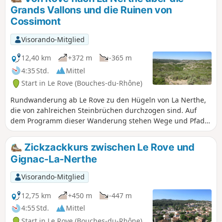
Blick auf die Küste und die Bucht von Marseille.
Grands Vallons und die Ruinen von
Cossimont
Visorando-Mitglied
12,40 km
+372 m
-365 m
4:35 Std.
Mittel
Start in Le Rove (Bouches-du-Rhône)
Rundwanderung ab Le Rove zu den Hügeln von La Nerthe,
die von zahlreichen Steinbrüchen durchzogen sind. Auf
dem Programm dieser Wanderung stehen Wege und Pfade
durch das Heideland und die Täler, herrliche Ausblicke auf
den Étang de Berre und die Rade de Marseille,
Zickzackkurs zwischen Le Rove und
Begegnungen mit Herden wilder Ziegen, der Weiler La
Gignac-La-Nerthe
Nerthe, Ruinen, die von einer reichen landwirtschaftlichen
Vergangenheit zeugen, sowie Backsteinbauten im
Visorando-Mitglied
Zusammenhang mit Eisenbahntunneln.
12,75 km
+450 m
-447 m
4:55 Std.
Mittel
Start in Le Rove (Bouches-du-Rhône)