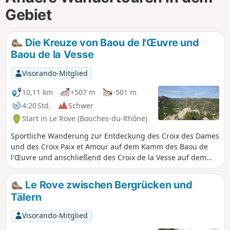
Gebiet
Die Kreuze von Baou de l'Œuvre und
Baou de la Vesse
Visorando-Mitglied
10,11 km
+507 m
-501 m
4:20 Std.
Schwer
Start in Le Rove (Bouches-du-Rhône)
Sportliche Wanderung zur Entdeckung des Croix des Dames
und des Croix Paix et Amour auf dem Kamm des Baou de
l'Œuvre und anschließend des Croix de la Vesse auf dem
Gipfel des Felsens, der den Hafen von Niolon überragt.
Unebene Wege und einige steile Aufstiege in Geröllfeldern,
Le Rove zwischen Bergrücken und
aber mit der Calanque de Figuerolles zum Entspannen.
Tälern
Herrliche Ausblicke auf die Küste und die Bucht von
Marseille mit ihren Inseln.
Visorando-Mitglied