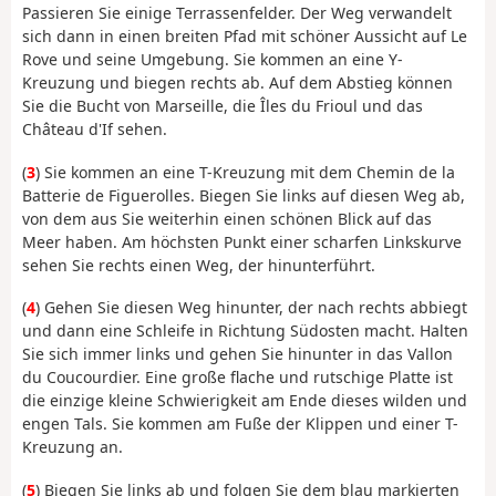
Passieren Sie einige Terrassenfelder. Der Weg verwandelt
sich dann in einen breiten Pfad mit schöner Aussicht auf Le
Rove und seine Umgebung. Sie kommen an eine Y-
Kreuzung und biegen rechts ab. Auf dem Abstieg können
Sie die Bucht von Marseille, die Îles du Frioul und das
Château d'If sehen.
(
3
) Sie kommen an eine T-Kreuzung mit dem Chemin de la
Batterie de Figuerolles. Biegen Sie links auf diesen Weg ab,
von dem aus Sie weiterhin einen schönen Blick auf das
Meer haben. Am höchsten Punkt einer scharfen Linkskurve
sehen Sie rechts einen Weg, der hinunterführt.
(
4
) Gehen Sie diesen Weg hinunter, der nach rechts abbiegt
und dann eine Schleife in Richtung Südosten macht. Halten
Sie sich immer links und gehen Sie hinunter in das Vallon
du Coucourdier. Eine große flache und rutschige Platte ist
die einzige kleine Schwierigkeit am Ende dieses wilden und
engen Tals. Sie kommen am Fuße der Klippen und einer T-
Kreuzung an.
(
5
) Biegen Sie links ab und folgen Sie dem blau markierten