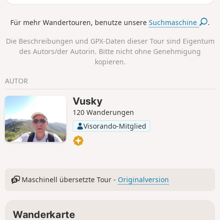
und inmitten von Weiden mit wilden Ziegen führt der
Rundweg dann über das wilde und steile Tal von La Gipière
Für mehr Wandertouren, benutze unsere
Suchmaschine
.
zur Kapelle Saint-Michel. Der Rückweg führt über die Plaine
de Gignac durch Oliven-, Eichen- und
Die Beschreibungen und GPX-Daten dieser Tour sind Eigentum
Erdbeerbaumplantagen.
des Autors/der Autorin. Bitte nicht ohne Genehmigung
kopieren.
AUTOR
Vusky
120 Wanderungen
Visorando-Mitglied
Maschinell übersetzte Tour -
Originalversion
Wanderkarte