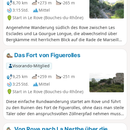
8,70 km
+273 m
-265 m
3:15 Std.
Mittel
Start in Le Rove (Bouches-du-Rhône)
Angenehme Wanderung südlich des Rove zwischen Les
Esclades und La Gourgue Longue, die abwechselnd über
Bergkämme mit herrlichem Blick auf die Rade de Marseille
und durch Talsohlen führt, die mal wild und tief
eingeschnitten, mal gepflegt und mit Olivenbäumen
Das Fort von Figuerolles
bepflanzt sind.
Visorando-Mitglied
9,25 km
+259 m
-251 m
3:25 Std.
Mittel
Start in Le Rove (Bouches-du-Rhône)
Diese einfache Rundwanderung startet am Rove und führt
zu den Ruinen des Fort de Figuerolles, ohne dass man steile
Täler oder den anspruchsvollen Zöllnerpfad nehmen muss.
Eine Wanderung auf schönen Wegen, inmitten von
Olivenhainen und auf markierten Pfaden, mit herrlichem
Von Rove nach La Nerthe über die