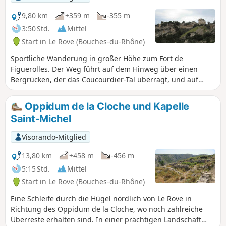
9,80 km
+359 m
-355 m
3:50 Std.
Mittel
Start in Le Rove (Bouches-du-Rhône)
Sportliche Wanderung in großer Höhe zum Fort de
Figuerolles. Der Weg führt auf dem Hinweg über einen
Bergrücken, der das Coucourdier-Tal überragt, und auf
dem Rückweg über einen Bergrücken, der das Fontêtes-Tal
überragt. Anschließend ein Abstecher auf die Anhöhen des
Oppidum de la Cloche und Kapelle
Baou de l'Œuvre. Entlang der gesamten Strecke bieten sich
Saint-Michel
atemberaubende Ausblicke auf die Bucht von Marseille und
ihre Inseln sowie auf die Küste der Cote Bleue. Bitte lesen
Visorando-Mitglied
Sie den Abschnitt „Praktische Informationen“ sorgfältig
durch.
13,80 km
+458 m
-456 m
5:15 Std.
Mittel
Start in Le Rove (Bouches-du-Rhône)
Eine Schleife durch die Hügel nördlich von Le Rove in
Richtung des Oppidum de la Cloche, wo noch zahlreiche
Überreste erhalten sind. In einer prächtigen Landschaft