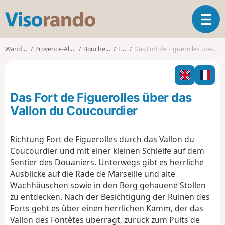
V
T
i
o
s
g
o
Wanderungen
Provence-Alpes-Côte d'Azur
Bouches-du-Rhône
Le Rove
Das Fort de Figuerolles über das Vallon du Coucourdier
g
r
l
a
e
n
n
d
Das Fort de Figuerolles über das
a
o
v
Vallon du Coucourdier
i
g
Richtung Fort de Figuerolles durch das Vallon du
a
Coucourdier und mit einer kleinen Schleife auf dem
t
i
Sentier des Douaniers. Unterwegs gibt es herrliche
o
Ausblicke auf die Rade de Marseille und alte
n
Wachhäuschen sowie in den Berg gehauene Stollen
zu entdecken. Nach der Besichtigung der Ruinen des
Forts geht es über einen herrlichen Kamm, der das
Vallon des Fontêtes überragt, zurück zum Puits de