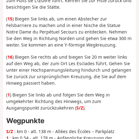
zum Puits de L'Œuvre führt. Kehren Sie zur Piste zurück und
besichtigen Sie die Stätte.
(
15
) Biegen Sie links ab, um einen Abstecher zur
Felsbarriere zu machen und in einer Nische die Statue
Notre Dame du Perpétuel Secours zu entdecken. Nehmen
Sie den Weg in Richtung Norden und gehen Sie etwa 300 m
weiter. Sie kommen an eine Y-förmige Wegkreuzung.
(
16
) Biegen Sie rechts ab und biegen Sie 20 m weiter links
auf den Weg ab, der zum Ort Les Esclades führt. Gehen Sie
unter einer Hochspannungsleitung hindurch und gelangen
Sie zurück zur ursprünglichen Kreuzung, die Sie auf dem
Hinweg passiert haben.
(
1
) Biegen Sie links ab und folgen Sie dem Weg in
umgekehrter Richtung des Hinwegs, um zum
Ausgangspunkt zurückzukehren (
S/Z
).
Wegpunkte
S/Z
: km 0 - alt. 138 m - Allées des Écoles – Parkplatz
1
: km 0.54 - alt. 178 m - Anfängliche Kreuzung der