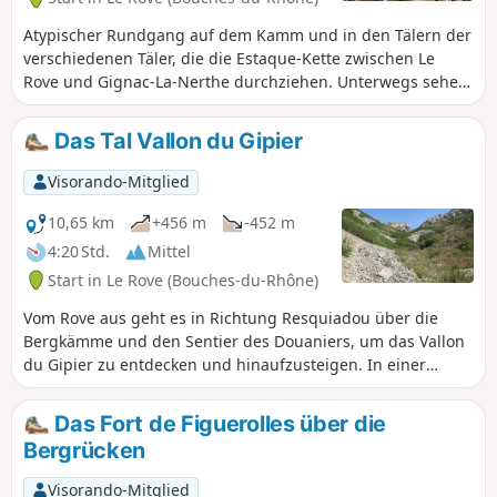
Atypischer Rundgang auf dem Kamm und in den Tälern der
verschiedenen Täler, die die Estaque-Kette zwischen Le
Rove und Gignac-La-Nerthe durchziehen. Unterwegs sehen
Sie die Jungfrau von Rove, die Kapelle St-Michel, die Ruinen
des Schlosses der Tempelritter und die Überreste des
Das Tal Vallon du Gipier
Laure-Camps. Eine abwechslungsreiche Landschaft und
sehr schöne Ausblicke auf die Rade de Marseille und den
Visorando-Mitglied
Étang de Berre.
10,65 km
+456 m
-452 m
4:20 Std.
Mittel
Start in Le Rove (Bouches-du-Rhône)
Vom Rove aus geht es in Richtung Resquiadou über die
Bergkämme und den Sentier des Douaniers, um das Vallon
du Gipier zu entdecken und hinaufzusteigen. In einer
kargen und wilden Umgebung können Sie die Baume des
Pigeons, die Grotte du Blaireau und weiter entfernt die
Das Fort de Figuerolles über die
Grotte des Chauves-souris sehen. Sehr schöne Ausblicke
Bergrücken
entlang der gesamten Strecke. Die GPX-Datei kann nützlich
sein.
Visorando-Mitglied