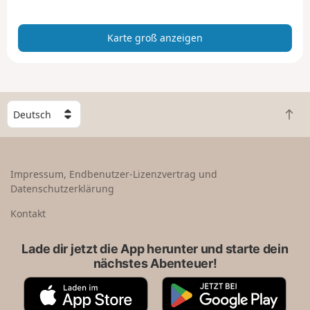
n
z
Karte groß anzeigen
e
i
g
e
n
W
Z
ä
u
h
r
l
ü
e
Impressum, Endbenutzer-Lizenzvertrag und
c
e
Datenschutzerklärung
k
i
n
n
Kontakt
a
L
c
a
Lade dir jetzt die App herunter und starte dein
h
n
nächstes Abenteuer!
o
d
b
A
G
e
p
o
n