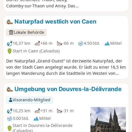
Colomby-sur-Thaon und Anisy. Das
Interessante an diesem Rundweg ist vor
allem, dass man die Skulpturen von
Naturpfad westlich von Caen
Serge Saint sehen kann, die an diesen
Orten aufgestellt sind. Einige Abschnitte
Lokale Behörde
in der Ebene können lang erscheinen.
16,37 km
+66 m
-66 m
4:50 Std.
Mittel
Start in Caen (Calvados)
Der Naturpfad „Grand-Ouest“ ist derzweite Naturpfad, der
von der Stadt Caen angelegt wurde. Er lädt zu einer 16,5 km
langen Wanderung durch die Stadtteile im Westen von
Caen ein, von der Prairie bis zur Abbaye d’Ardennes und
zurück über den Cours Napoléon. Informationstafeln
Umgebung von Douvres-la-Délivrande
säumen die Strecke und vermitteln Wissenswertes über das
bauliche und pflanzliche Erbe der Stadt Caen. Die Strecke
Visorando-Mitglied
bildet eine Rundwanderung und kann in beliebiger
Richtung zurückgelegt werden.
10,25 km
+31 m
-31 m
3:00 Std.
Mittel
Start in Douvres-la-Délivrande
(Calvados)