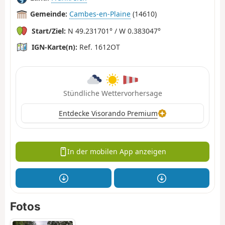
Gemeinde:
Cambes-en-Plaine
(14610)
Start/Ziel:
N 49.231701° / W 0.383047°
IGN-Karte(n):
Ref. 1612OT
Stündliche Wettervorhersage
Entdecke Visorando Premium
In der mobilen App anzeigen
Fotos