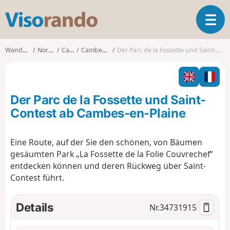
V
T
i
o
s
g
o
Wanderungen
Normandie
Calvados
Cambes-en-Plaine
Der Parc de la Fossette und Saint-Contest ab Cambes-en-Plaine
g
r
l
a
e
n
n
d
Der Parc de la Fossette und Saint-
a
o
v
Contest ab Cambes-en-Plaine
i
g
Eine Route, auf der Sie den schönen, von Bäumen
a
gesäumten Park „La Fossette de la Folie Couvrechef“
t
i
entdecken können und deren Rückweg über Saint-
o
Contest führt.
n
Details
Nr.
34731915