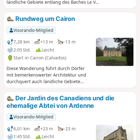
ländliche Gebiete entlang des Baches Le Vey
und des Flusses La Mue.
Rundweg um Cairon
Visorando-Mitglied
7,28 km
+13 m
-13 m
2:05 Std.
Leicht
Start in Cairon (Calvados)
Diese Wanderung führt durch Dörfer
mit bemerkenswerter Architektur und
durchquert auch ländliche Gebiete
entlang des Vey und der Mue.
Der Jardin des Canadiens und die
ehemalige Abtei von Ardenne
Visorando-Mitglied
6,01 km
+23 m
-23 m
1:45 Std.
Leicht