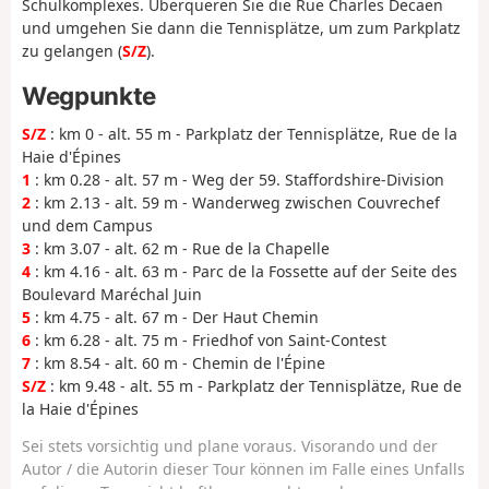
Schulkomplexes. Überqueren Sie die Rue Charles Decaen
und umgehen Sie dann die Tennisplätze, um zum Parkplatz
zu gelangen (
S/Z
).
Wegpunkte
S/Z
: km 0 - alt. 55 m - Parkplatz der Tennisplätze, Rue de la
Haie d'Épines
1
: km 0.28 - alt. 57 m - Weg der 59. Staffordshire-Division
2
: km 2.13 - alt. 59 m - Wanderweg zwischen Couvrechef
und dem Campus
3
: km 3.07 - alt. 62 m - Rue de la Chapelle
4
: km 4.16 - alt. 63 m - Parc de la Fossette auf der Seite des
Boulevard Maréchal Juin
5
: km 4.75 - alt. 67 m - Der Haut Chemin
6
: km 6.28 - alt. 75 m - Friedhof von Saint-Contest
7
: km 8.54 - alt. 60 m - Chemin de l'Épine
S/Z
: km 9.48 - alt. 55 m - Parkplatz der Tennisplätze, Rue de
la Haie d'Épines
Sei stets vorsichtig und plane voraus. Visorando und der
Autor / die Autorin dieser Tour können im Falle eines Unfalls