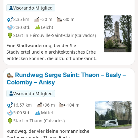
Visorando-Mitglied
8,35 km
+30 m
-30 m
2:30 Std.
Leicht
Start in Hérouville-Saint-Clair (Calvados)
Eine Stadtwanderung, bei der Sie
Stadtviertel und ein architektonisches Erbe
entdecken können, die allzu oft unbekannt
sind.
Rundweg Serge Saint: Thaon – Basly –
Colomby – Anisy
Visorando-Mitglied
16,57 km
+96 m
-104 m
5:00 Std.
Mittel
Start in Thaon (Calvados)
Rundweg, der vier kleine normannische
Dörfer verbindet: Thaon, Basly,