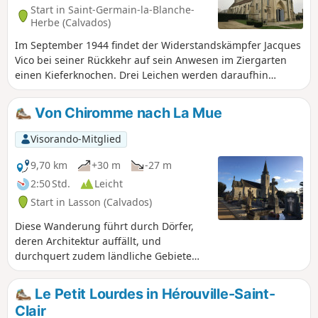
Start in Saint-Germain-la-Blanche-
Herbe (Calvados)
Im September 1944 findet der Widerstandskämpfer Jacques
Vico bei seiner Rückkehr auf sein Anwesen im Ziergarten
einen Kieferknochen. Drei Leichen werden daraufhin
lokalisiert, und im folgenden Frühjahr werden siebzehn
weitere gefunden. Diese kanadischen Soldaten, die im
Von Chiromme nach La Mue
Inneren der Abteikirche brutal verhört worden waren,
wurden am 7. und 8. Juni ermordet. Ihre Namen sind auf
Visorando-Mitglied
dem Denkmal verzeichnet, das 1984 zu ihrem Gedenken
errichtet wurde.
9,70 km
+30 m
-27 m
2:50 Std.
Leicht
Start in Lasson (Calvados)
Diese Wanderung führt durch Dörfer,
deren Architektur auffällt, und
durchquert zudem ländliche Gebiete
entlang des Chiromme und der Mue.
Le Petit Lourdes in Hérouville-Saint-
Clair