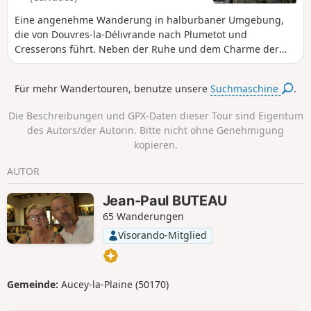
Eine angenehme Wanderung in halburbaner Umgebung,
die von Douvres-la-Délivrande nach Plumetot und
Cresserons führt. Neben der Ruhe und dem Charme der
umliegenden Landschaft entdecken Sie ein reiches und
vielfältiges architektonisches Erbe, darunter den britischen
Für mehr Wandertouren, benutze unsere
Suchmaschine
.
Soldatenfriedhof und die Basilika Notre-Dame-de-la-
Délivrande.
Die Beschreibungen und GPX-Daten dieser Tour sind Eigentum
des Autors/der Autorin. Bitte nicht ohne Genehmigung
kopieren.
AUTOR
Jean-Paul BUTEAU
65 Wanderungen
Visorando-Mitglied
Gemeinde:
Aucey-la-Plaine (50170)