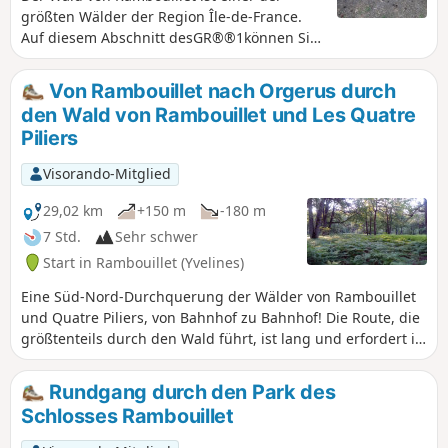
größten Wälder der Region Île-de-France.
Auf diesem Abschnitt desGR®®1können Sie
den westlichen Teil des Waldes erkunden. Er
ist voller Charme und beherbergt
Von Rambouillet nach Orgerus durch
bemerkenswerte Orte wie die Eiche von
den Wald von Rambouillet und Les Quatre
Pocqueterie, die Felsen von Angennes oder
Piliers
den Pierre Ardoue. Der Startpunkt liegt in
einer Stadt mit großem kulturellem
Visorando-Mitglied
Potenzial, darunter das Schloss Rambouillet,
die Hermitage, die Laiterie de la Reine oder
29,02 km
+150 m
-180 m
die Chaumière aux Coquillages.
7 Std.
Sehr schwer
Start in Rambouillet (Yvelines)
Eine Süd-Nord-Durchquerung der Wälder von Rambouillet
und Quatre Piliers, von Bahnhof zu Bahnhof! Die Route, die
größtenteils durch den Wald führt, ist lang und erfordert in
der ersten Hälfte einen guten Orientierungssinn. Mehrere
Teiche und bemerkenswerte Bäume säumen den Weg.
Rundgang durch den Park des
Schlosses Rambouillet