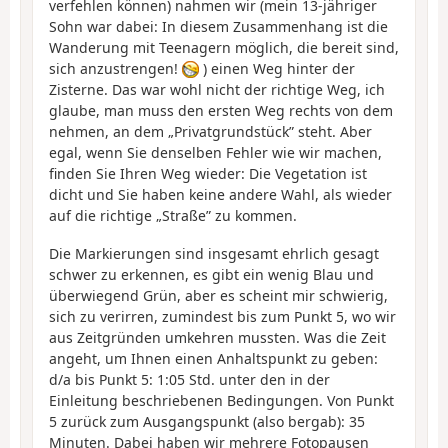
verfehlen können) nahmen wir (mein 13-jähriger
Sohn war dabei: In diesem Zusammenhang ist die
Wanderung mit Teenagern möglich, die bereit sind,
sich anzustrengen!
) einen Weg hinter der
Zisterne. Das war wohl nicht der richtige Weg, ich
glaube, man muss den ersten Weg rechts von dem
nehmen, an dem „Privatgrundstück” steht. Aber
egal, wenn Sie denselben Fehler wie wir machen,
finden Sie Ihren Weg wieder: Die Vegetation ist
dicht und Sie haben keine andere Wahl, als wieder
auf die richtige „Straße” zu kommen.
Die Markierungen sind insgesamt ehrlich gesagt
schwer zu erkennen, es gibt ein wenig Blau und
überwiegend Grün, aber es scheint mir schwierig,
sich zu verirren, zumindest bis zum Punkt 5, wo wir
aus Zeitgründen umkehren mussten. Was die Zeit
angeht, um Ihnen einen Anhaltspunkt zu geben:
d/a bis Punkt 5: 1:05 Std. unter den in der
Einleitung beschriebenen Bedingungen. Von Punkt
5 zurück zum Ausgangspunkt (also bergab): 35
Minuten. Dabei haben wir mehrere Fotopausen