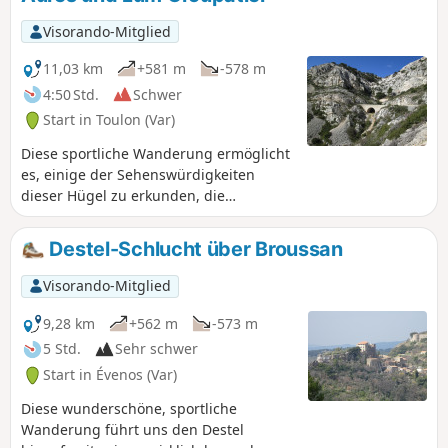
Visorando-Mitglied
11,03 km
+581 m
-578 m
4:50 Std.
Schwer
Start in Toulon (Var)
Diese sportliche Wanderung ermöglicht
es, einige der Sehenswürdigkeiten
dieser Hügel zu erkunden, die
Châteauvallon überragen und deren
Silhouette allgegenwärtig ist, wenn man
Destel-Schlucht über Broussan
im westlichen Var wohnt: den
Croupatier und den Bau de Quatre
Visorando-Mitglied
Aures. Diese Route hat einige
Abschnitte mit einer anderen
9,28 km
+562 m
-573 m
Wanderung gemeinsam, die den Bau
5 Std.
Sehr schwer
einschließt, jedoch in umgekehrter
Start in Évenos (Var)
Richtung verläuft, und erstreckt sich
teilweise über den Nordhang auf der
Diese wunderschöne, sportliche
Seite von Le Broussan. Außerdem haben
Wanderung führt uns den Destel
wir uns entschieden, den Pas de la