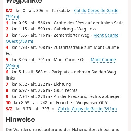
Wegpunkte
S/Z
: km 0 - alt. 396 m - Parkplatz -
Col du Corps de Garde
(391m)
1
: km 0.95 - alt. 566 m - Grotte des Fées auf der linken Seite
2
: km 1.15 - alt. 590 m - Gabelung – Weg links
3
: km 1.65 - alt. 716 m - Zementierter Weg -
Mont Caume
Ouest (753 m)
4
: km 1.93 - alt. 708 m - Zufahrtsstraße zum Mont Caume
Est
5
: km 3.05 - alt. 791 m - Mont Caume Ost -
Mont Caume
(804m)
6
: km 5.1 - alt. 568 m - Parkplatz – nehmen Sie den Weg
links
7
: km 6.52 - alt. 282 m - Lichtung
8
: km 6.97 - alt. 276 m - GR51 rechts
9
: km 7.94 - alt. 273 m - An der Kreuzung rechts abbiegen
10
: km 8.68 - alt. 248 m - Fourche – Wegweiser GR51
S/Z
: km 9.75 - alt. 395 m -
Col du Corps de Garde (391m)
Hinweise
Die Wanderung ist aufgrund des Höhenunterschieds und