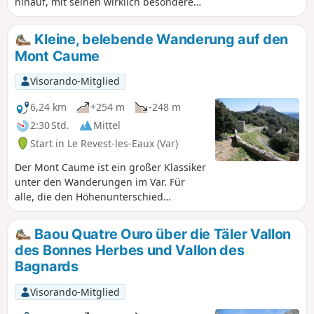
hinauf, mit seinen wirklich besonderen
Cavale als Aufstieg zu nehmen und ihn
Strudeltöpfen. Die Wanderung wird
zum Startpunkt unserer Tour zu
aufgrund der Passage durch die
Kleine, belebende Wanderung auf den
machen.
Schluchten von (6) bis (2) (a) als sehr
Mont Caume
schwierig eingestuft. Achtung! Die von
der Software berechnete Dauer scheint
Visorando-Mitglied
stark unterschätzt zu sein (siehe
Bewertungen am Ende dieses
6,24 km
+254 m
-248 m
Datenblatts).
2:30 Std.
Mittel
Start in Le Revest-les-Eaux (Var)
Der Mont Caume ist ein großer Klassiker
unter den Wanderungen im Var. Für
alle, die den Höhenunterschied
verringern und den Aufstieg über den
Wanderweg vom Col du Corps de Garde
Baou Quatre Ouro über die Täler Vallon
vermeiden möchten, veröffentlichen wir
des Bonnes Herbes und Vallon des
diese etwas kürzere Route mit einem
Bagnards
sanften Aufstieg über die Straße und
einem Abstieg über einen schönen
Visorando-Mitglied
Wanderweg. Das Wichtigste ist, Spaß zu