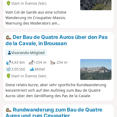
Start in Évenos (Var)
Vom Col de Garde aus eine schöne
Wanderung im Croupatier-Massiv.
Warnung des Moderators am
03.10.2020: Achtung! Die Bewertungen
zu dieser Wanderung legen nahe, dass
Der Bau de Quatre Auros über den Pas
die Verwendung eines GPS-Geräts oder
de la Cavale, in Broussan
der Visorando-App hilfreich sein kann.
Visorando-Mitglied
4,63 km
+254 m
-254 m
2:05 Std.
Mittel
Start in Évenos (Var)
Diese relativ kurze, aber sehr sportliche Rundwanderung
konzentriert sich auf den Aufstieg zum Bau de Quatre
Auros über den Geröllhang des Pas de la Cavale.
Rundwanderung zum Bau de Quatre
Aures und zum Croupatier