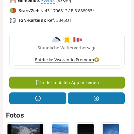
Gemeinde:
Évenos
(83330)
Start/Ziel:
N 43.170681° / E 5.888085°
IGN-Karte(n):
Ref. 3346OT
Stündliche Wettervorhersage
Entdecke Visorando Premium
In der mobilen App anzeigen
Fotos