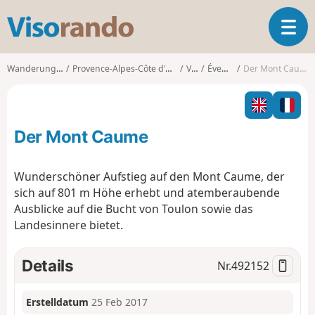
V
T
i
o
s
g
o
Wanderungen
Provence-Alpes-Côte d'Azur
Var
Évenos
Der Mont Caume
g
r
l
a
e
n
n
d
Der Mont Caume
a
o
v
i
Wunderschöner Aufstieg auf den Mont Caume, der
g
sich auf 801 m Höhe erhebt und atemberaubende
a
Ausblicke auf die Bucht von Toulon sowie das
t
Landesinnere bietet.
i
o
n
Details
Nr.
492152
Erstelldatum
25 Feb 2017