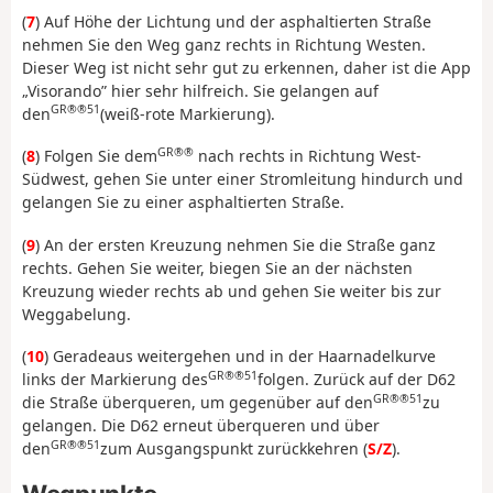
(
7
) Auf Höhe der Lichtung und der asphaltierten Straße
nehmen Sie den Weg ganz rechts in Richtung Westen.
Dieser Weg ist nicht sehr gut zu erkennen, daher ist die App
„Visorando” hier sehr hilfreich. Sie gelangen auf
GR®®51
den
(weiß-rote Markierung).
GR®®
(
8
) Folgen Sie dem
nach rechts in Richtung West-
Südwest, gehen Sie unter einer Stromleitung hindurch und
gelangen Sie zu einer asphaltierten Straße.
(
9
) An der ersten Kreuzung nehmen Sie die Straße ganz
rechts. Gehen Sie weiter, biegen Sie an der nächsten
Kreuzung wieder rechts ab und gehen Sie weiter bis zur
Weggabelung.
(
10
) Geradeaus weitergehen und in der Haarnadelkurve
GR®®51
links der Markierung des
folgen. Zurück auf der D62
GR®®51
die Straße überqueren, um gegenüber auf den
zu
gelangen. Die D62 erneut überqueren und über
GR®®51
den
zum Ausgangspunkt zurückkehren (
S/Z
).