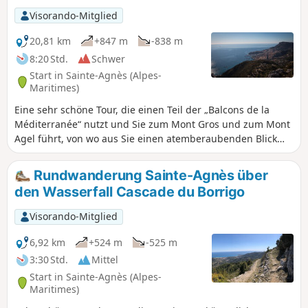
Visorando-Mitglied
20,81 km
+847 m
-838 m
8:20 Std.
Schwer
Start in Sainte-Agnès (Alpes-
Maritimes)
Eine sehr schöne Tour, die einen Teil der „Balcons de la
Méditerranée“ nutzt und Sie zum Mont Gros und zum Mont
Agel führt, von wo aus Sie einen atemberaubenden Blick
auf die Küste genießen können. Februar 2021: Achtung, der
Wegabschnitt zwischen Punkt 2 und Punkt 3 ist derzeit
Rundwanderung Sainte-Agnès über
durch einen Steinschlag blockiert und daher
den Wasserfall Cascade du Borrigo
vorübergehend gesperrt.
Visorando-Mitglied
6,92 km
+524 m
-525 m
3:30 Std.
Mittel
Start in Sainte-Agnès (Alpes-
Maritimes)