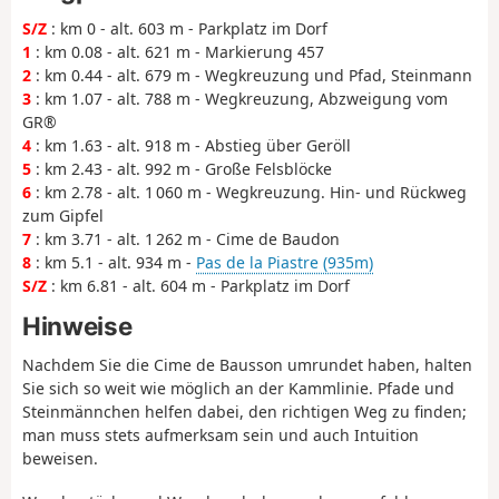
S/Z
: km 0 - alt. 603 m - Parkplatz im Dorf
1
: km 0.08 - alt. 621 m - Markierung 457
2
: km 0.44 - alt. 679 m - Wegkreuzung und Pfad, Steinmann
3
: km 1.07 - alt. 788 m - Wegkreuzung, Abzweigung vom
GR®
4
: km 1.63 - alt. 918 m - Abstieg über Geröll
5
: km 2.43 - alt. 992 m - Große Felsblöcke
6
: km 2.78 - alt. 1 060 m - Wegkreuzung. Hin- und Rückweg
zum Gipfel
7
: km 3.71 - alt. 1 262 m - Cime de Baudon
8
: km 5.1 - alt. 934 m -
Pas de la Piastre (935m)
S/Z
: km 6.81 - alt. 604 m - Parkplatz im Dorf
Hinweise
Nachdem Sie die Cime de Bausson umrundet haben, halten
Sie sich so weit wie möglich an der Kammlinie. Pfade und
Steinmännchen helfen dabei, den richtigen Weg zu finden;
man muss stets aufmerksam sein und auch Intuition
beweisen.