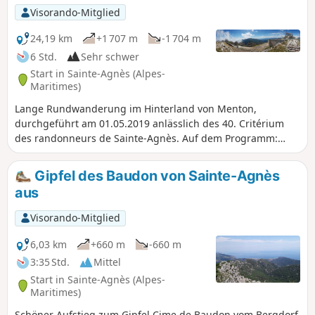
Visorando-Mitglied
24,19 km
+1 707 m
-1 704 m
6 Std.
Sehr schwer
Start in Sainte-Agnès (Alpes-
Maritimes)
Lange Rundwanderung im Hinterland von Menton,
durchgeführt am 01.05.2019 anlässlich des 40. Critérium
des randonneurs de Sainte-Agnès. Auf dem Programm:
Aufstieg auf die Cime du Baudon, den Col du Farguet und
den Mont Ours.
Gipfel des Baudon von Sainte-Agnès
aus
Visorando-Mitglied
6,03 km
+660 m
-660 m
3:35 Std.
Mittel
Start in Sainte-Agnès (Alpes-
Maritimes)
Schöner Aufstieg zum Gipfel Cime de Baudon vom Bergdorf