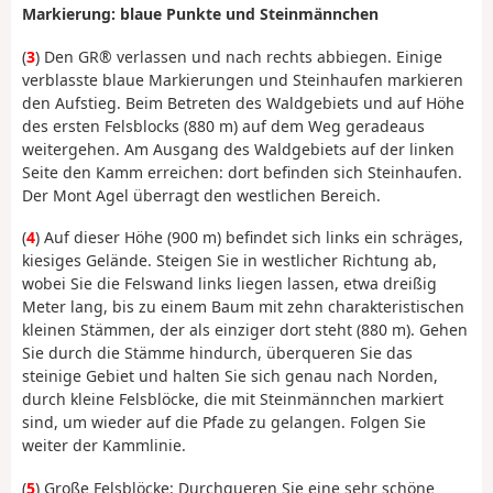
Markierung: blaue Punkte und Steinmännchen
(
3
) Den GR® verlassen und nach rechts abbiegen. Einige
verblasste blaue Markierungen und Steinhaufen markieren
den Aufstieg. Beim Betreten des Waldgebiets und auf Höhe
des ersten Felsblocks (880 m) auf dem Weg geradeaus
weitergehen. Am Ausgang des Waldgebiets auf der linken
Seite den Kamm erreichen: dort befinden sich Steinhaufen.
Der Mont Agel überragt den westlichen Bereich.
(
4
) Auf dieser Höhe (900 m) befindet sich links ein schräges,
kiesiges Gelände. Steigen Sie in westlicher Richtung ab,
wobei Sie die Felswand links liegen lassen, etwa dreißig
Meter lang, bis zu einem Baum mit zehn charakteristischen
kleinen Stämmen, der als einziger dort steht (880 m). Gehen
Sie durch die Stämme hindurch, überqueren Sie das
steinige Gebiet und halten Sie sich genau nach Norden,
durch kleine Felsblöcke, die mit Steinmännchen markiert
sind, um wieder auf die Pfade zu gelangen. Folgen Sie
weiter der Kammlinie.
(
5
) Große Felsblöcke: Durchqueren Sie eine sehr schöne