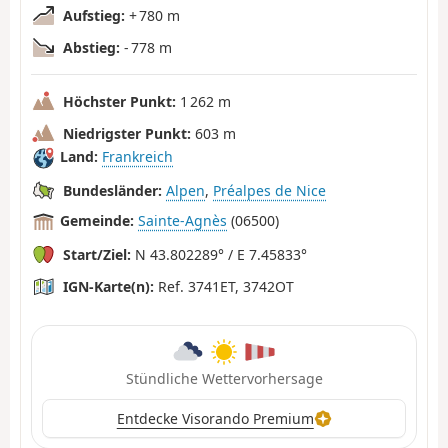
Aufstieg:
+ 780 m
Abstieg:
- 778 m
Höchster Punkt:
1 262 m
Niedrigster Punkt:
603 m
Land:
Frankreich
Bundesländer:
Alpen
,
Préalpes de Nice
Gemeinde:
Sainte-Agnès
(06500)
Start/Ziel:
N 43.802289° / E 7.45833°
IGN-Karte(n):
Ref. 3741ET, 3742OT
Stündliche Wettervorhersage
Entdecke Visorando Premium