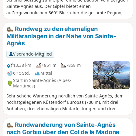
Sainte-Agnès aus. Der Gipfel bietet einen
außergewöhnlichen 360°-Blick über die gesamte Region,
insbesondere auf Menton, aber auch auf andere Städte an
der Küste und zahlreiche Berggipfel.
Rundweg zu den ehemaligen
Militäranlagen in der Nähe von Sainte-
Agnès
Visorando-Mitglied
13,38 km
+861 m
-858 m
6:15 Std.
Mittel
Start in Sainte-Agnès (Alpes-
Maritimes)
Sehr schöne Wanderung nördlich von Sainte-Agnès, dem
höchstgelegenen Küstendorf Europas (700 m), mit drei
Anhöhen, drei ehemaligen Militärfestungen und drei
verschiedenen Aussichtspunkten auf dem Programm: die
Südalpen vom Mont Ours aus, der Osten vom Pic de
Rundwanderung von Sainte-Agnès
Garuche aus und schließlich die Pointe de Siricocca, ein
nach Gorbio über den Col de la Madone
felsiger Gipfel, der die Küste überragt.