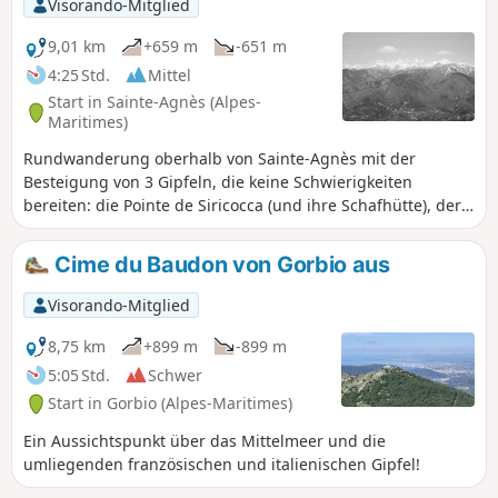
Visorando-Mitglied
9,01 km
+659 m
-651 m
4:25 Std.
Mittel
Start in Sainte-Agnès (Alpes-
Maritimes)
Rundwanderung oberhalb von Sainte-Agnès mit der
Besteigung von 3 Gipfeln, die keine Schwierigkeiten
bereiten: die Pointe de Siricocca (und ihre Schafhütte), der
Pic de Garuche (und sein Bunker) und der Mont Ours (und
sein DFCI-Wachposten auf dem Gipfel eines
Cime du Baudon von Gorbio aus
Weißeichenwaldes). Vielfältige Ausblicke auf die Küste, den
Mercantour und das Hinterland von Nizza.
Visorando-Mitglied
8,75 km
+899 m
-899 m
5:05 Std.
Schwer
Start in Gorbio (Alpes-Maritimes)
Ein Aussichtspunkt über das Mittelmeer und die
umliegenden französischen und italienischen Gipfel!