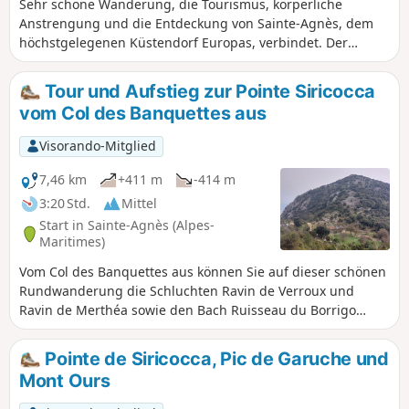
Sehr schöne Wanderung, die Tourismus, körperliche
Anstrengung und die Entdeckung von Sainte-Agnès, dem
höchstgelegenen Küstendorf Europas, verbindet. Der
Wasserfall Cascade du Borrigo, diese alpine Route und die
Pflicht zur Erinnerung mit dem Besuch des Forts der
Tour und Aufstieg zur Pointe Siricocca
Maginot-Linie runden einen sehr schönen Tag ab.
vom Col des Banquettes aus
Visorando-Mitglied
7,46 km
+411 m
-414 m
3:20 Std.
Mittel
Start in Sainte-Agnès (Alpes-
Maritimes)
Vom Col des Banquettes aus können Sie auf dieser schönen
Rundwanderung die Schluchten Ravin de Verroux und
Ravin de Merthéa sowie den Bach Ruisseau du Borrigo
entdecken. Dabei kommen Sie auch an zahlreichen
Festungsanlagen vorbei, die die darunter liegenden Täler
Pointe de Siricocca, Pic de Garuche und
überragen. Von der Pointe Siricocca aus können Sie Menton
Mont Ours
und das Dorf Sainte-Agnès bewundern.