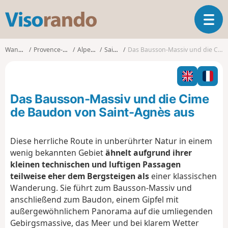
V
T
i
o
s
g
o
Wanderungen
Provence-Alpes-Côte d'Azur
Alpes-Maritimes
Sainte-Agnès
Das Bausson-Massiv und die Cime de Baudon von Saint-Agnès aus
g
r
l
a
e
n
n
d
Das Bausson-Massiv und die Cime
a
o
v
de Baudon von Saint-Agnès aus
i
g
Diese herrliche Route in unberührter Natur in einem
a
wenig bekannten Gebiet
ähnelt aufgrund ihrer
t
i
kleinen technischen und luftigen Passagen
o
teilweise eher dem Bergsteigen als
einer klassischen
n
Wanderung. Sie
führt zum Bausson-Massiv und
anschließend zum Baudon, einem Gipfel mit
außergewöhnlichem Panorama auf die umliegenden
Gebirgsmassive, das Meer und bei klarem Wetter