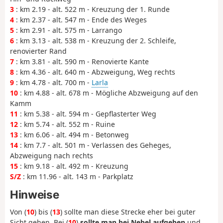
3
: km 2.19 - alt. 522 m - Kreuzung der 1. Runde
4
: km 2.37 - alt. 547 m - Ende des Weges
5
: km 2.91 - alt. 575 m - Larrango
6
: km 3.13 - alt. 538 m - Kreuzung der 2. Schleife,
renovierter Rand
7
: km 3.81 - alt. 590 m - Renovierte Kante
8
: km 4.36 - alt. 640 m - Abzweigung, Weg rechts
9
: km 4.78 - alt. 700 m -
Larla
10
: km 4.88 - alt. 678 m - Mögliche Abzweigung auf den
Kamm
11
: km 5.38 - alt. 594 m - Gepflasterter Weg
12
: km 5.74 - alt. 552 m - Ruine
13
: km 6.06 - alt. 494 m - Betonweg
14
: km 7.7 - alt. 501 m - Verlassen des Geheges,
Abzweigung nach rechts
15
: km 9.18 - alt. 492 m - Kreuzung
S/Z
: km 11.96 - alt. 143 m - Parkplatz
Hinweise
Von (
10
) bis (
13
) sollte man diese Strecke eher bei guter
Sicht gehen. Bei (
10
)
sollte man bei Nebel aufgeben
und