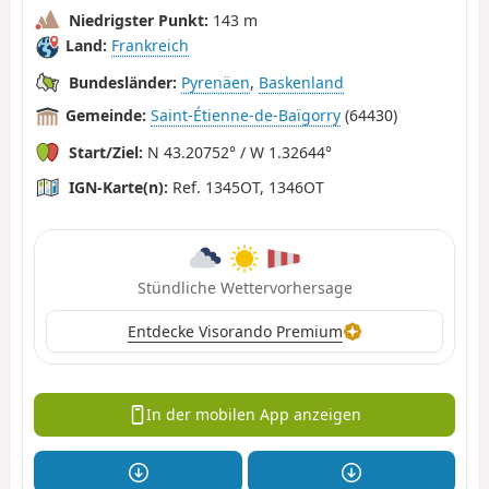
Niedrigster Punkt:
143 m
Land:
Frankreich
Bundesländer:
Pyrenäen
,
Baskenland
Gemeinde:
Saint-Étienne-de-Baïgorry
(64430)
Start/Ziel:
N 43.20752° / W 1.32644°
IGN-Karte(n):
Ref. 1345OT, 1346OT
Stündliche Wettervorhersage
Entdecke Visorando Premium
In der mobilen App anzeigen