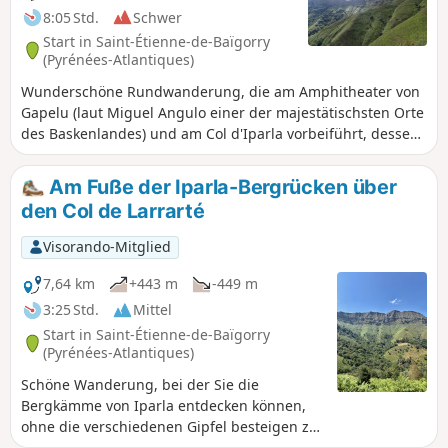
8:05 Std.
Schwer
Start in Saint-Étienne-de-Baïgorry
(Pyrénées-Atlantiques)
Wunderschöne Rundwanderung, die am Amphitheater von
Gapelu (laut Miguel Angulo einer der majestätischsten Orte
des Baskenlandes) und am Col d'Iparla vorbeiführt, dessen
Aufstieg zwar anstrengend ist, aber auf den Bergkämmen
mit einem atemberaubenden Panorama vom Meer bis zu
Am Fuße der Iparla-Bergrücken über
den Gipfeln von Orhy und Anie belohnt wird...
den Col de Larrarté
Visorando-Mitglied
7,64 km
+443 m
-449 m
3:25 Std.
Mittel
Start in Saint-Étienne-de-Baïgorry
(Pyrénées-Atlantiques)
Schöne Wanderung, bei der Sie die
Bergkämme von Iparla entdecken können,
ohne die verschiedenen Gipfel besteigen zu
müssen.