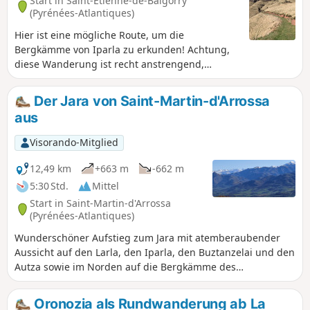
Start in Saint-Étienne-de-Baïgorry
(Pyrénées-Atlantiques)
Hier ist eine mögliche Route, um die
Bergkämme von Iparla zu erkunden! Achtung,
diese Wanderung ist recht anstrengend,
insbesondere der letzte „Aufstieg” zu den
Bergkämmen.
Der Jara von Saint-Martin-d'Arrossa
aus
Visorando-Mitglied
12,49 km
+663 m
-662 m
5:30 Std.
Mittel
Start in Saint-Martin-d'Arrossa
(Pyrénées-Atlantiques)
Wunderschöner Aufstieg zum Jara mit atemberaubender
Aussicht auf den Larla, den Iparla, den Buztanzelai und den
Autza sowie im Norden auf die Bergkämme des
Haltzamendi und des Baigura. Sehr abwechslungsreiche
Wege, fast immer ungeschützt, die in einem Felsvorsprung
Oronozia als Rundwanderung ab La