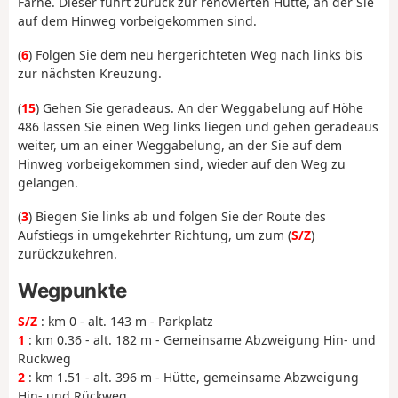
Farne. Dieser führt zurück zur renovierten Hütte, an der Sie
auf dem Hinweg vorbeigekommen sind.
(
6
) Folgen Sie dem neu hergerichteten Weg nach links bis
zur nächsten Kreuzung.
(
15
) Gehen Sie geradeaus. An der Weggabelung auf Höhe
486 lassen Sie einen Weg links liegen und gehen geradeaus
weiter, um an einer Weggabelung, an der Sie auf dem
Hinweg vorbeigekommen sind, wieder auf den Weg zu
gelangen.
(
3
) Biegen Sie links ab und folgen Sie der Route des
Aufstiegs in umgekehrter Richtung, um zum (
S/Z
)
zurückzukehren.
Wegpunkte
S/Z
: km 0 - alt. 143 m - Parkplatz
1
: km 0.36 - alt. 182 m - Gemeinsame Abzweigung Hin- und
Rückweg
2
: km 1.51 - alt. 396 m - Hütte, gemeinsame Abzweigung
Hin- und Rückweg