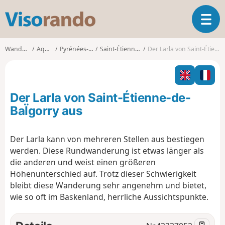
V
T
i
o
s
g
o
Wanderungen
Aquitanien
Pyrénées-Atlantiques
Saint-Étienne-de-Baïgorry
Der Larla von Saint-Étienne-de-BaÏgorry aus
g
r
l
a
e
n
n
d
Der Larla von Saint-Étienne-de-
a
o
v
BaÏgorry aus
i
g
Der Larla kann von mehreren Stellen aus bestiegen
a
werden. Diese Rundwanderung ist etwas länger als
t
i
die anderen und weist einen größeren
o
Höhenunterschied auf. Trotz dieser Schwierigkeit
n
bleibt diese Wanderung sehr angenehm und bietet,
wie so oft im Baskenland, herrliche Aussichtspunkte.