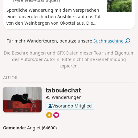
(Pyrénées-Atlantiques)
Sportliche Wanderung mit dem Versprechen
eines unvergleichlichen Ausblicks auf das Tal
von den Weinbergen von Okoxtei aus. Die
Wanderung führt durch den Wald und dann
am Rand von Weinbergparzellen entlang
Für mehr Wandertouren, benutze unsere
Suchmaschine
.
zurück nach Otikoren. - Wanderkarte in
Papierform erhältlich im Laden von La Cave
Die Beschreibungen und GPX-Daten dieser Tour sind Eigentum
d’Irouléguy -
des Autors/der Autorin. Bitte nicht ohne Genehmigung
kopieren.
AUTOR
taboulechat
95 Wanderungen
Visorando-Mitglied
Gemeinde:
Anglet (64600)