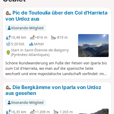
Pic de Toutoulia über den Col d'Harrieta
von Urdoz aus
Visorando-Mitglied
10,48 km
+816 m
-819 m
5:20 Std.
Mittel
Start in Saint-Étienne-de-Baïgorry
(Pyrénées-Atlantiques)
Schöne Rundwanderung am Fuße der Felsen von Iparla bis
zum Col d'Harrieta, wo man auf die spanische Seite
wechselt und eine majestätische Landschaft vorfindet: im
Süden den Astate (1022 m) und den Buztanzelhai (1029 m),
gegenüber die Gorra-Kette (1074 m) und im Norden der
Die Bergkämme von Iparla von Urdoz
Toutoulia (987 m) und der Iparla (1049 m).
aus gesehen
Visorando-Mitglied
16,35 km
+1 209 m
-1 203 m