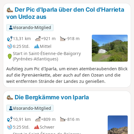
Der Pic d'Iparla über den Col d'Harrieta
von Urdoz aus
Visorando-Mitglied
13,31 km
+921 m
-918 m
6:25 Std.
Mittel
Start in Saint-Étienne-de-Baïgorry
(Pyrénées-Atlantiques)
Aufstieg zum Pic d'Iparla, um einen atemberaubenden Blick
auf die Pyrenäenkette, aber auch auf den Ozean und die
weit entfernten Strände der Landes zu genießen.
Die Bergkämme von Iparla
Visorando-Mitglied
10,91 km
+809 m
-816 m
5:25 Std.
Schwer