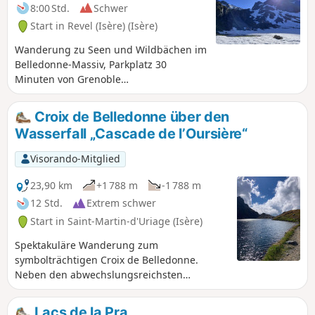
8:00 Std.
Schwer
Start in Revel (Isère) (Isère)
Wanderung zu Seen und Wildbächen im
Belledonne-Massiv, Parkplatz 30
Minuten von Grenoble
entfernt.Wichtiger Hinweis: Bitte
beachten Sie die Bewertungen der
Croix de Belledonne über den
Wanderer zu dieser Tour. Diese
Wasserfall „Cascade de l’Oursière“
Bewertungen finden Sie am Ende der
Seite im Abschnitt „Kommentare und
Visorando-Mitglied
Diskussionen”.
23,90 km
+1 788 m
-1 788 m
12 Std.
Extrem schwer
Start in Saint-Martin-d'Uriage (Isère)
Spektakuläre Wanderung zum
symbolträchtigen Croix de Belledonne.
Neben den abwechslungsreichsten
Alpenlandschaften, den zahlreichen
herrlichen Seen entlang der Strecke und
Lacs de la Pra