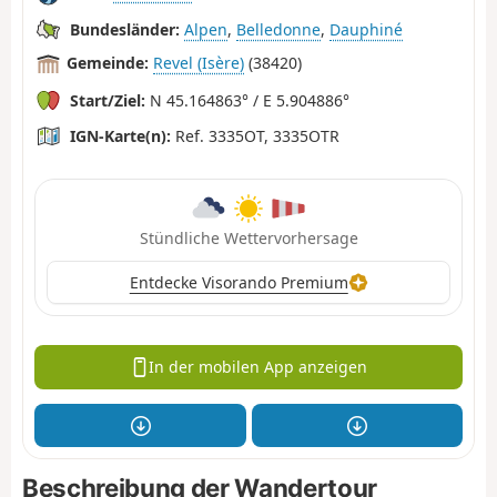
Bundesländer:
Alpen
,
Belledonne
,
Dauphiné
Gemeinde:
Revel (Isère)
(38420)
Start/Ziel:
N 45.164863° / E 5.904886°
IGN-Karte(n):
Ref. 3335OT, 3335OTR
Stündliche Wettervorhersage
Entdecke Visorando Premium
In der mobilen App anzeigen
Beschreibung der Wandertour