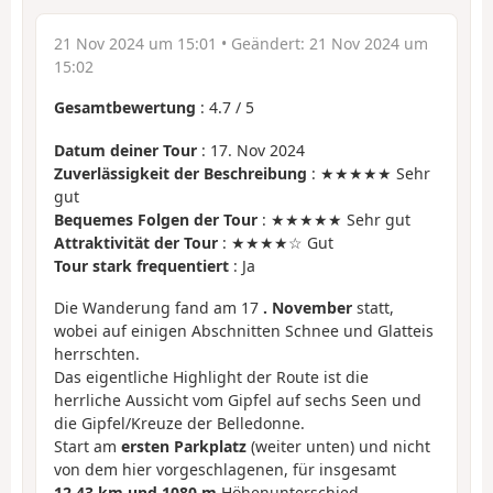
21 Nov 2024 um 15:01
• Geändert:
21 Nov 2024 um
15:02
Gesamtbewertung
:
4.7
/
5
Datum deiner Tour
: 17. Nov 2024
Zuverlässigkeit der Beschreibung
: ★★★★★ Sehr
gut
Bequemes Folgen der Tour
: ★★★★★ Sehr gut
Attraktivität der Tour
: ★★★★☆ Gut
Tour stark frequentiert
: Ja
Die Wanderung fand am 17
. November
statt,
wobei auf einigen Abschnitten Schnee und Glatteis
herrschten.
Das eigentliche Highlight der Route ist die
herrliche Aussicht vom Gipfel auf sechs Seen und
die Gipfel/Kreuze der Belledonne.
Start am
ersten Parkplatz
(weiter unten) und nicht
von dem hier vorgeschlagenen, für insgesamt
12,43 km und 1080 m
Höhenunterschied.