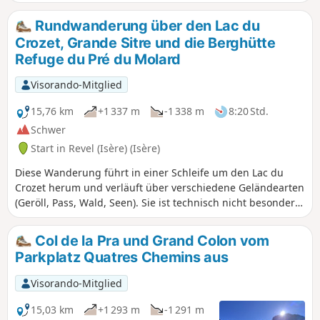
par le Vallon Mercier, le Lac Crozet. Le parcours, ici proposé,
est une alternative moins belle, mais plus secrète,
Rundwanderung über den Lac du
présentant un raccourci à cette descente classique. Du
Crozet, Grande Sitre und die Berghütte
Grand Colon un sentier longe une éminence rocheuse,
Refuge du Pré du Molard
légèrement plus haute (cote 2402), située au Nord-Est, puis
passe un col pour descendre un pierrier encaissé, entre La
Visorando-Mitglied
Roche Fendue et le Galeteau, avant de retrouver le Vallon
Mercier et le Lac Crozet.
15,76 km
+1 337 m
-1 338 m
8:20 Std.
Schwer
Start in Revel (Isère) (Isère)
Diese Wanderung führt in einer Schleife um den Lac du
Crozet herum und verläuft über verschiedene Geländearten
(Geröll, Pass, Wald, Seen). Sie ist technisch nicht besonders
anspruchsvoll (Klettern, luftige Passagen), führt jedoch
teilweise über sonnenexponierte Abschnitte und einige
Col de la Pra und Grand Colon vom
steile Anstiege.
Parkplatz Quatres Chemins aus
Visorando-Mitglied
15,03 km
+1 293 m
-1 291 m