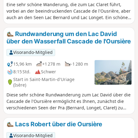
Eine sehr schöne Wanderung, die zum Lac Claret führt,
vorbei an der beeindruckenden Cascade de l'Ousrière, aber
auch an den Seen Lac Bernard und Lac Longet. Ein schöner
Überblick über die Lacs de la Pra, begleitet von einer
herrlichen Aussicht auf einen Großteil der Gipfel des
Rundwanderung um den Lac David
Belledonne-Massivs. Allerdings ist die Wanderung ziemlich
über den Wasserfall Cascade de l'Oursière
lang.
Visorando-Mitglied
15,96 km
+1 278 m
-1 280 m
8:15 Std.
Schwer
Start in Saint-Martin-d'Uriage
(Isère)
Diese sehr schöne Rundwanderung zum Lac David über die
Cascade de l'Oursière ermöglicht es Ihnen, zunächst die
verschiedenen Seen der Pra (Bernard, Longet, Claret) zu
genießen und anschließend eine sehr schöne Überquerung
unterhalb der Gipfel von Jasse Bralard zu unternehmen.
Lacs Robert über die Oursière
Während dieser Überquerung genießen Sie einen
herrlichen Blick auf die darunter liegende Stadt Grenoble.
Visorando-Mitglied