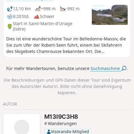
12,10 km
+998 m
-992 m
6:20 Std.
Schwer
Start in Saint-Martin-d'Uriage
(Isère)
Dies ist eine wunderschöne Tour im Belledonne-Massiv, die
Sie zum Ufer der Robert-Seen führt, einem bei Skifahrern
des Skigebiets Chamrousse bekannten Ort. Die
Schwierigkeit ist nicht technischer Natur, sondern liegt in
den teilweise recht steilen Hängen und der besonderen
Für mehr Wandertouren, benutze unsere
Suchmaschine
.
Beschaffenheit dieses Gebirges, das oft im Nebel liegt.
Die Beschreibungen und GPX-Daten dieser Tour sind Eigentum
des Autors/der Autorin. Bitte nicht ohne Genehmigung
kopieren.
AUTOR
M13I9C3H8
4 Wanderungen
Visorando-Mitglied