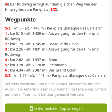
(
6
) Der Rückweg erfolgt auf dem gleichen Weg wie der
Hinweg bis zum Parkplatz (
S/Z
).
Wegpunkte
S/Z
: km 0 - alt. 1 448 m - Parkplatz „Baraque des Carriers“
1
: km 0.15 - alt. 1 459 m - Abzweigung für den Hin- und
Rückweg
2
: km 1.79 - alt. 1 745 m - Baraque du Colon
3
: km 2.26 - alt. 1 831 m - Abzweigung für den Hin- und
Rückweg
4
: km 2.62 - alt. 1 937 m - Bitou
5
: km 3.28 - alt. 2 120 m - Steinmann
6
: km 4.34 - alt. 2 387 m - Der Grand Colon
S/Z
: km 8.67 - alt. 1 448 m - Parkplatz „Baraque des Carriers“
Sei stets vorsichtig und plane voraus. Visorando und der
Autor / die Autorin dieser Tour können im Falle eines Unfalls
auf dieser Tour nicht haftbar gemacht werden.
In der mobilen App anzeigen