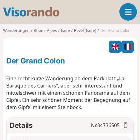
V
T
i
o
s
g
o
Wanderungen
Rhône-Alpes
Isère
Revel (Isère)
Der Grand Colon
g
r
l
a
e
n
n
d
Der Grand Colon
a
o
v
i
Eine recht kurze Wanderung ab dem Parkplatz „La
g
Baraque des Carriers“, aber sehr interessant und
a
mittelschwer mit einem schönen Panorama auf dem
t
Gipfel. Ein sehr schöner Moment der Begegnung auf
i
o
dem Gipfel mit einem Steinbock.
n
Details
Nr.
34736505