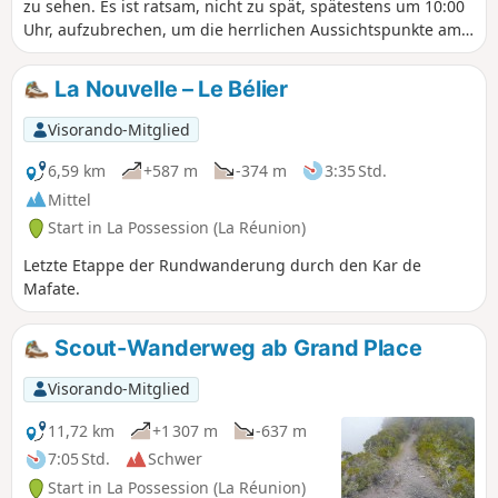
zu sehen. Es ist ratsam, nicht zu spät, spätestens um 10:00
Uhr, aufzubrechen, um die herrlichen Aussichtspunkte am
Rand der Felswand genießen zu können. Der Beginn und
das Ende der Tour verlaufen auf Waldwegen. Auf dem
La Nouvelle – Le Bélier
Rückweg kann man am Wegesrand picknicken.
Visorando-Mitglied
6,59 km
+587 m
-374 m
3:35 Std.
Mittel
Start in La Possession (La Réunion)
Letzte Etappe der Rundwanderung durch den Kar de
Mafate.
Scout-Wanderweg ab Grand Place
Visorando-Mitglied
11,72 km
+1 307 m
-637 m
7:05 Std.
Schwer
Start in La Possession (La Réunion)