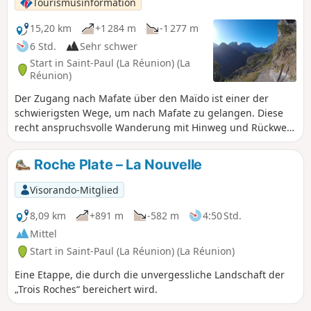
Tourismusinformation
15,20 km
+1 284 m
-1 277 m
6 Std.
Sehr schwer
Start in Saint-Paul (La Réunion) (La
Réunion)
Der Zugang nach Mafate über den Maïdo ist einer der
schwierigsten Wege, um nach Mafate zu gelangen. Diese
recht anspruchsvolle Wanderung mit Hinweg und Rückweg
bietet die Möglichkeit, das sympathische Dorf Roche Plate
zu sehen und noch weiter bis zum Bronchard zu gehen, von
Roche Plate – La Nouvelle
wo aus man einen weiten Ausblick auf die Umgebung hat.
Das Dorf Roche Plate ist mit seinen kreolischen Häusern
Visorando-Mitglied
typisch für die Dörfer von Mafate. Es ist sehr weitläufig und
besteht aus zwei Vierteln. Vor Ort gibt es zahlreiche
8,09 km
+891 m
-582 m
4:50 Std.
Unterkünfte.
Mittel
Start in Saint-Paul (La Réunion) (La Réunion)
Eine Etappe, die durch die unvergessliche Landschaft der
„Trois Roches“ bereichert wird.