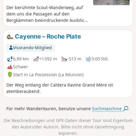
Der berühmte Scout-Wanderweg, auf
dem uns die Passagen auf den
Bergkämmen beeindruckende Ausblicke
auf den Kar de Mafate bieten.
Cayenne – Roche Plate
Visorando-Mitglied
6,99 km
+1 092 m
-513 m
5:05 Std.
Schwer
Start in La Possession (La Réunion)
Der Weg entlang der Caldera Ravine Grand Mère ist
atemberaubend.
Für mehr Wandertouren, benutze unsere
Suchmaschine
.
Die Beschreibungen und GPX-Daten dieser Tour sind Eigentum
des Autors/der Autorin. Bitte nicht ohne Genehmigung
kopieren.