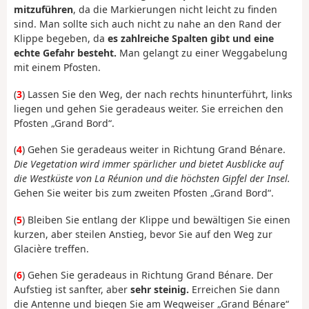
mitzuführen
, da die Markierungen nicht leicht zu finden
sind. Man sollte sich auch nicht zu nahe an den Rand der
Klippe begeben, da
es zahlreiche Spalten gibt und eine
echte Gefahr besteht.
Man gelangt zu einer Weggabelung
mit einem Pfosten.
(
3
) Lassen Sie den Weg, der nach rechts hinunterführt, links
liegen und gehen Sie geradeaus weiter. Sie erreichen den
Pfosten „Grand Bord“.
(
4
) Gehen Sie geradeaus weiter in Richtung Grand Bénare.
Die Vegetation wird immer spärlicher und bietet Ausblicke auf
die Westküste von La Réunion und die höchsten Gipfel der Insel.
Gehen Sie weiter bis zum zweiten Pfosten „Grand Bord“.
(
5
) Bleiben Sie entlang der Klippe und bewältigen Sie einen
kurzen, aber steilen Anstieg, bevor Sie auf den Weg zur
Glacière treffen.
(
6
) Gehen Sie geradeaus in Richtung Grand Bénare. Der
Aufstieg ist sanfter, aber
sehr steinig.
Erreichen Sie dann
die Antenne und biegen Sie am Wegweiser „Grand Bénare“