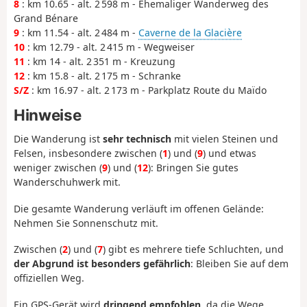
8
: km 10.65 - alt. 2 598 m - Ehemaliger Wanderweg des
Grand Bénare
9
: km 11.54 - alt. 2 484 m -
Caverne de la Glacière
10
: km 12.79 - alt. 2 415 m - Wegweiser
11
: km 14 - alt. 2 351 m - Kreuzung
12
: km 15.8 - alt. 2 175 m - Schranke
S/Z
: km 16.97 - alt. 2 173 m - Parkplatz Route du Maïdo
Hinweise
Die Wanderung ist
sehr technisch
mit vielen Steinen und
Felsen, insbesondere zwischen (
1
) und (
9
) und etwas
weniger zwischen (
9
) und (
12
): Bringen Sie gutes
Wanderschuhwerk mit.
Die gesamte Wanderung verläuft im offenen Gelände:
Nehmen Sie Sonnenschutz mit.
Zwischen (
2
) und (
7
) gibt es mehrere tiefe Schluchten, und
der Abgrund ist besonders gefährlich
: Bleiben Sie auf dem
offiziellen Weg.
Ein GPS-Gerät wird
dringend empfohlen
, da die Wege