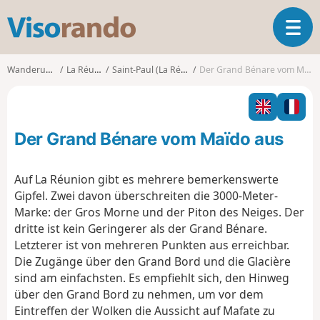
V
T
i
o
s
g
o
Wanderungen
La Réunion
Saint-Paul (La Réunion)
Der Grand Bénare vom Maïdo aus
g
r
l
a
e
n
n
d
Der Grand Bénare vom Maïdo aus
a
o
v
i
Auf La Réunion gibt es mehrere bemerkenswerte
g
Gipfel. Zwei davon überschreiten die 3000-Meter-
a
Marke: der Gros Morne und der Piton des Neiges. Der
t
dritte ist kein Geringerer als der Grand Bénare.
i
o
Letzterer ist von mehreren Punkten aus erreichbar.
n
Die Zugänge über den Grand Bord und die Glacière
sind am einfachsten. Es empfiehlt sich, den Hinweg
über den Grand Bord zu nehmen, um vor dem
Eintreffen der Wolken die Aussicht auf Mafate zu