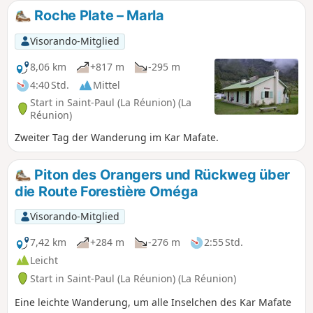
Roche Plate – Marla
Visorando-Mitglied
8,06 km
+817 m
-295 m
4:40 Std.
Mittel
Start in Saint-Paul (La Réunion) (La
Réunion)
Zweiter Tag der Wanderung im Kar Mafate.
Piton des Orangers und Rückweg über
die Route Forestière Oméga
Visorando-Mitglied
7,42 km
+284 m
-276 m
2:55 Std.
Leicht
Start in Saint-Paul (La Réunion) (La Réunion)
Eine leichte Wanderung, um alle Inselchen des Kar Mafate