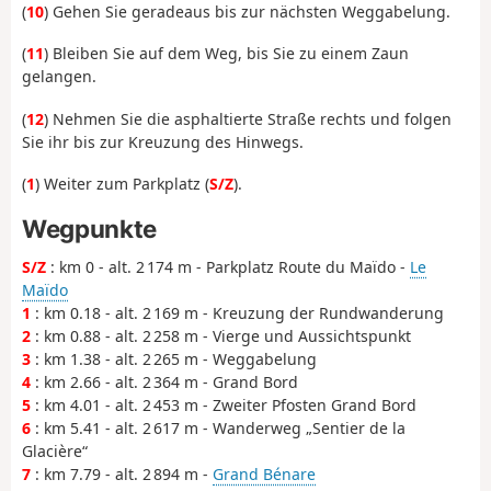
(
10
) Gehen Sie geradeaus bis zur nächsten Weggabelung.
(
11
) Bleiben Sie auf dem Weg, bis Sie zu einem Zaun
gelangen.
(
12
) Nehmen Sie die asphaltierte Straße rechts und folgen
Sie ihr bis zur Kreuzung des Hinwegs.
(
1
) Weiter zum Parkplatz (
S/Z
).
Wegpunkte
S/Z
: km 0 - alt. 2 174 m - Parkplatz Route du Maïdo -
Le
Maïdo
1
: km 0.18 - alt. 2 169 m - Kreuzung der Rundwanderung
2
: km 0.88 - alt. 2 258 m - Vierge und Aussichtspunkt
3
: km 1.38 - alt. 2 265 m - Weggabelung
4
: km 2.66 - alt. 2 364 m - Grand Bord
5
: km 4.01 - alt. 2 453 m - Zweiter Pfosten Grand Bord
6
: km 5.41 - alt. 2 617 m - Wanderweg „Sentier de la
Glacière“
7
: km 7.79 - alt. 2 894 m -
Grand Bénare