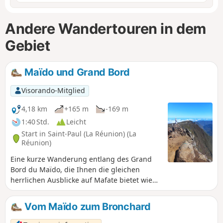
Andere Wandertouren in dem
Gebiet
Maïdo und Grand Bord
Visorando-Mitglied
4,18 km
+165 m
-169 m
1:40 Std.
Leicht
Start in Saint-Paul (La Réunion) (La
Réunion)
Eine kurze Wanderung entlang des Grand
Bord du Maïdo, die Ihnen die gleichen
herrlichen Ausblicke auf Mafate bietet wie
eine lange Wanderung.
Vom Maïdo zum Bronchard