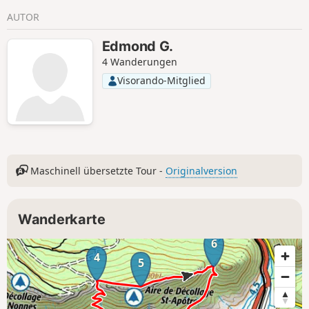
friedlichen Almen und beeindruckenden Landschaften
AUTOR
verbindet diese Wanderung Geschichte, Natur und
einzigartige Stimmungen. Und mit etwas Glück schenken
Edmond G.
Ihnen die Berge selbst ihren Gesang…
4 Wanderungen
Visorando-Mitglied
Maschinell übersetzte Tour -
Originalversion
Wanderkarte
6
4
5