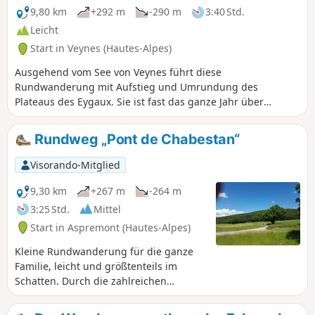
9,80 km
+292 m
-290 m
3:40 Std.
Leicht
Start in Veynes (Hautes-Alpes)
Ausgehend vom See von Veynes führt diese
Rundwanderung mit Aufstieg und Umrundung des
Plateaus des Eygaux. Sie ist fast das ganze Jahr über
begehbar und bietet schöne Ausblicke auf das Val d’Oze
und die umliegenden Berge. Der Standort Eygau de Véras
Rundweg „Pont de Chabestan“
bietet Sportstrecken (Mountainbike, Laufen, Wandern) an,
was eine gute Ergänzung zum Freizeitzentrum am See von
Visorando-Mitglied
Iscles darstellt.
9,30 km
+267 m
-264 m
3:25 Std.
Mittel
Start in Aspremont (Hautes-Alpes)
Kleine Rundwanderung für die ganze
Familie, leicht und größtenteils im
Schatten. Durch die zahlreichen
Wegkreuzungen lässt sich die Länge
der Wanderung nach Belieben