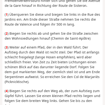
Fremdenverkehrsbüro hinter sich und gehen Sie die Avenue
de la Gare hinauf in Richtung der Route de Sisteron.
(
1
) Überqueren Sie diese und biegen Sie links in die Rue des
Jardins ein. Am Ende dieser Straße nehmen Sie rechts die
Route de Valence und folgen ihr 500 m lang.
(
2
) Biegen Sie rechts ab und gehen Sie die Straße zwischen
den Wohnsiedlungen hinauf (Chemin de Saint-Apôtre)
(
3
) Weiter auf einem Pfad, der in den Wald führt. Der
Aufstieg durch den Wald ist recht steil. Der Pfad ist anfangs
schlecht freigelegt (lange Hosen empfohlen), wird aber
schließlich freier. Von Zeit zu Zeit bieten Lichtungen einen
schönen Blick auf das darunter liegende Dorf. Folgen Sie
dem gut markierten Weg, der ziemlich steil ist und am Ende
Serpentinen aufweist. So erreichen Sie den Col de Marjariès
(Picknicktische).
(
4
) Biegen Sie rechts auf den Weg ab, der zum Aufstieg zum
Gipfel führt. Lassen Sie einen kleinen Pfad rechts liegen und
folgen Sie dem breiten Weg links. Gehen Sie bis zu den