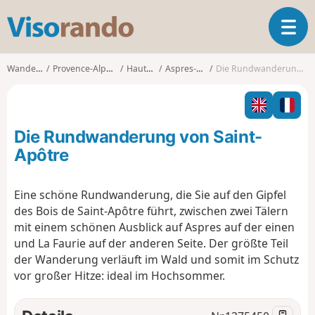
V
T
i
o
s
g
o
Wanderungen
Provence-Alpes-Côte d'Azur
Hautes-Alpes
Aspres-sur-Buëch
Die Rundwanderung von Saint-Apôtre
g
r
l
a
e
n
n
d
Die Rundwanderung von Saint-
a
o
v
Apôtre
i
g
Eine schöne Rundwanderung, die Sie auf den Gipfel
a
des Bois de Saint-Apôtre führt, zwischen zwei Tälern
t
i
mit einem schönen Ausblick auf Aspres auf der einen
o
und La Faurie auf der anderen Seite. Der größte Teil
n
der Wanderung verläuft im Wald und somit im Schutz
vor großer Hitze: ideal im Hochsommer.