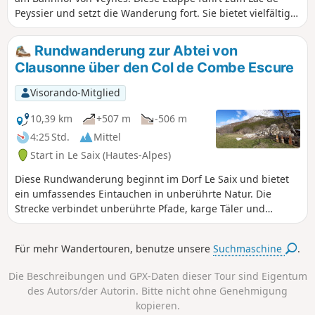
Peyssier und setzt die Wanderung fort. Sie bietet vielfältige
Reize: Wanderung über Bergkämme, atemberaubender
Blick auf die Gouravour-Schlucht, einzigartige Ausblicke auf
Rundwanderung zur Abtei von
das Buëch-Tal und das Dévoluy-Massiv, Durchquerung des
Clausonne über den Col de Combe Escure
ehemaligen Weilers La Péguière, Erkundung der Abtei von
Clausonne und Überquerung des Peyssier-Plateaus.
Visorando-Mitglied
Einfachere Variante, um über die Forststraße vom Dorf Le
Saix aus über die Gouravour-Schlucht zum Lac de Peyssier
10,39 km
+507 m
-506 m
zu gelangen: 1 Stunde Aufstieg bis zur Abtei von
4:25 Std.
Mittel
Clausonne.
Start in Le Saix (Hautes-Alpes)
Diese Rundwanderung beginnt im Dorf Le Saix und bietet
ein umfassendes Eintauchen in unberührte Natur. Die
Strecke verbindet unberührte Pfade, karge Täler und
herrliche Alpenpanoramen.Zunächst wandert man durch
das Herz der Gouravour-Schlucht, einer echten
Für mehr Wandertouren, benutze unsere
Suchmaschine
.
geologischen Sehenswürdigkeit, dann unter den
berühmten „Trompes du Faï“ hindurch, bevor man die
Die Beschreibungen und GPX-Daten dieser Tour sind Eigentum
Ruinen der Abtei von Clausonne erreicht, eine Oase der
des Autors/der Autorin. Bitte nicht ohne Genehmigung
Ruhe inmitten einer bergigen Kulisse. Der Rückweg führt
kopieren.
über den Col de Combe Escure. Zwischen alten Gemäuern,