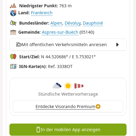
Niedrigster Punkt:
763 m
Land:
Frankreich
Bundesländer:
Alpen
,
Dévoluy
,
Dauphiné
Gemeinde:
Aspres-sur-Buëch
(05140)
Mit öffentlichen Verkehrsmitteln anreisen
Start/Ziel:
N 44.520686° / E 5.753021°
IGN-Karte(n):
Ref. 3338OT
Stündliche Wettervorhersage
Entdecke Visorando Premium
In der mobilen App anzeigen