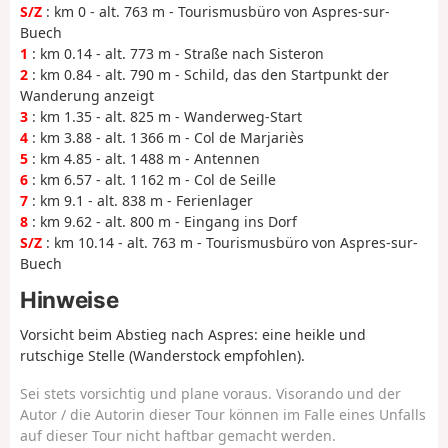
S/Z
: km 0 - alt. 763 m - Tourismusbüro von Aspres-sur-
Buech
1
: km 0.14 - alt. 773 m - Straße nach Sisteron
2
: km 0.84 - alt. 790 m - Schild, das den Startpunkt der
Wanderung anzeigt
3
: km 1.35 - alt. 825 m - Wanderweg-Start
4
: km 3.88 - alt. 1 366 m - Col de Marjariès
5
: km 4.85 - alt. 1 488 m - Antennen
6
: km 6.57 - alt. 1 162 m - Col de Seille
7
: km 9.1 - alt. 838 m - Ferienlager
8
: km 9.62 - alt. 800 m - Eingang ins Dorf
S/Z
: km 10.14 - alt. 763 m - Tourismusbüro von Aspres-sur-
Buech
Hinweise
Vorsicht beim Abstieg nach Aspres: eine heikle und
rutschige Stelle (Wanderstock empfohlen).
Sei stets vorsichtig und plane voraus. Visorando und der
Autor / die Autorin dieser Tour können im Falle eines Unfalls
auf dieser Tour nicht haftbar gemacht werden.