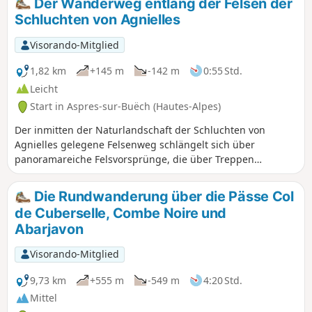
Der Wanderweg entlang der Felsen der
anpassen.
Schluchten von Agnielles
Visorando-Mitglied
1,82 km
+145 m
-142 m
0:55 Std.
Leicht
Start in Aspres-sur-Buëch (Hautes-Alpes)
Der inmitten der Naturlandschaft der Schluchten von
Agnielles gelegene Felsenweg schlängelt sich über
panoramareiche Felsvorsprünge, die über Treppen
zugänglich sind, die Felsbarrieren überwinden und dank
zweier Aussichtspunkte einen herrlichen Blick bieten.
Die Rundwanderung über die Pässe Col
Dieser mit Informationstafeln ausgestattete Weg ist über
de Cuberselle, Combe Noire und
eine an der Felswand befestigte Treppe zugänglich und
Abarjavon
führt durch die Höhle mit fünf Eingängen. Leichte Strecke,
außer für Personen, die steile Wege scheuen.
Visorando-Mitglied
9,73 km
+555 m
-549 m
4:20 Std.
Mittel