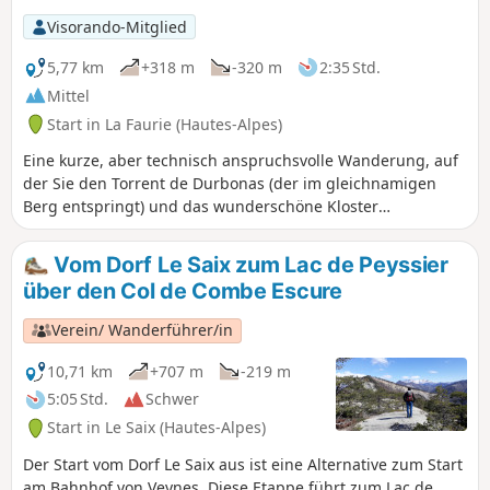
Wanderung wird aufgrund einiger Furten
Visorando-Mitglied
und heikler (aber gesicherter) Passagen auf
dem „Sentier des Marmites du Diable“ als
5,77 km
+318 m
-320 m
2:35 Std.
schwierig eingestuft.
Mittel
Start in La Faurie (Hautes-Alpes)
Eine kurze, aber technisch anspruchsvolle Wanderung, auf
der Sie den Torrent de Durbonas (der im gleichnamigen
Berg entspringt) und das wunderschöne Kloster
„Monastère de la Dormition-de-la-Mère-de-Dieu“ entdecken
können. Der Aufstieg ist beschwerlich, bietet aber schöne
Vom Dorf Le Saix zum Lac de Peyssier
Ausblicke auf die „Marmites“, wunderschöne, vom Torrent
über den Col de Combe Escure
du Durbonas in den Kalkstein gegrabene Becken.Der
Rückweg ist gemächlicher und führt über einen schönen,
Verein/ Wanderführer/in
freien Weg mit Blick auf die Gipfel des Buëch und des
Dévoluy.
10,71 km
+707 m
-219 m
5:05 Std.
Schwer
Start in Le Saix (Hautes-Alpes)
Der Start vom Dorf Le Saix aus ist eine Alternative zum Start
am Bahnhof von Veynes. Diese Etappe führt zum Lac de