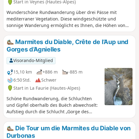
Start in Veynes (Hautes-Alpes)
Wunderschöne Rundwanderung über drei Pässe mit
mediterraner Vegetation. Diese windgeschützte und
sonnige Wanderung ermöglicht es Ihnen, die Höhen von
Veynes mit schönen Ausblicken auf das Buëch-Tal zu
entdecken, auch wenn einige luftige Passagen am Rande
Marmites du Diable, Crête de l’Aup und
von Schluchten beeindruckend sein können. Sie bietet
Gorges d’Agnielles
einen guten Überblick über den Staatswald von Veynois
und das komplexe Relief der Buëch-Berge. Da diese
Visorando-Mitglied
Wanderung in der kleinen Stadt Veynes beginnt, ist sie
auch ohne Auto gut erreichbar!
15,10 km
+886 m
-885 m
6:50 Std.
Schwer
Start in La Faurie (Hautes-Alpes)
Schöne Rundwanderung, die Schluchten
und Gipfel oberhalb des Buëch abwechselt:
Aufstieg durch die Schlucht „Gorge des
Marmites du Diable“, Überquerung des
Grats „Crête du Moure de l’Aigle et de l’Aup“
Die Tour um die Marmites du Diable von
und Rückweg über einen Kammweg
Durbonas
oberhalb der Schluchten von Agnielles. Die