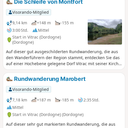
Die Schleife von Montfort
Visorando-Mitglied
9,14 km
+148 m
-155 m
3:00 Std.
Mittel
Start in Vitrac (Dordogne)
(Dordogne)
Auf dieser gut ausgeschilderten Rundwanderung, die aus
den Wanderführern der Region stammt, entdecken Sie das
auf einer Hochebene gelegene Dorf Vitrac mit seiner Kirche
und seinem Schloss sowie das mittelalterliche Dorf Montfort
mit seinem Schloss.
Rundwanderung Marobert
Visorando-Mitglied
7,18 km
+187 m
-185 m
2:35 Std.
Mittel
Start in Vitrac (Dordogne) (Dordogne)
Auf dieser sehr gut markierten Rundwanderung, die aus