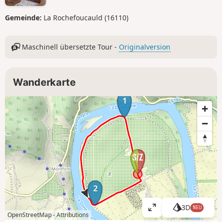
Gemeinde:
La Rochefoucauld (16110)
Maschinell übersetzte Tour -
Originalversion
Wanderkarte
1
2
3D
NEU
K
OpenStreetMap -
Attributions