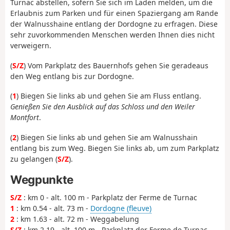
Turnac abstellen, sofern Sie sich im Laden melden, um die
Erlaubnis zum Parken und für einen Spaziergang am Rande
der Walnusshaine entlang der Dordogne zu erfragen. Diese
sehr zuvorkommenden Menschen werden Ihnen dies nicht
verweigern.
(
S/Z
) Vom Parkplatz des Bauernhofs gehen Sie geradeaus
den Weg entlang bis zur Dordogne.
(
1
) Biegen Sie links ab und gehen Sie am Fluss entlang.
Genießen Sie den Ausblick auf das Schloss und den Weiler
Montfort
.
(
2
) Biegen Sie links ab und gehen Sie am Walnusshain
entlang bis zum Weg. Biegen Sie links ab, um zum Parkplatz
zu gelangen (
S/Z
).
Wegpunkte
S/Z
: km 0 - alt. 100 m - Parkplatz der Ferme de Turnac
1
: km 0.54 - alt. 73 m -
Dordogne (fleuve)
2
: km 1.63 - alt. 72 m - Weggabelung
S/Z
: km 2.19 - alt. 100 m - Parkplatz der Ferme de Turnac