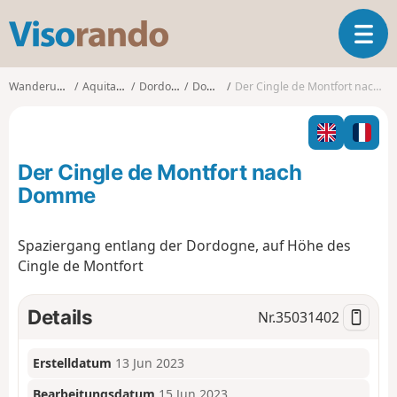
V
T
i
o
s
g
o
Wanderungen
Aquitanien
Dordogne
Domme
Der Cingle de Montfort nach Domme
g
r
l
a
e
n
n
d
Der Cingle de Montfort nach
a
o
v
Domme
i
g
Spaziergang entlang der Dordogne, auf Höhe des
a
Cingle de Montfort
t
i
o
Details
Nr.
35031402
n
Erstelldatum
13 Jun 2023
Bearbeitungsdatum
15 Jun 2023