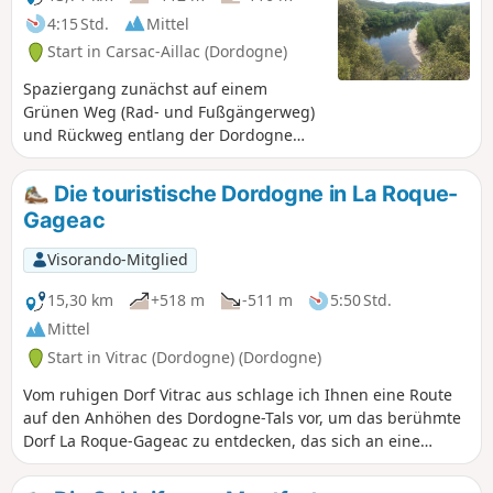
4:15 Std.
Mittel
Start in Carsac-Aillac (Dordogne)
Spaziergang zunächst auf einem
Grünen Weg (Rad- und Fußgängerweg)
und Rückweg entlang der Dordogne
und dem Schloss Montfort, bevor Sie
über den Grünen Weg zurückkehren.
Die touristische Dordogne in La Roque-
Gageac
Visorando-Mitglied
15,30 km
+518 m
-511 m
5:50 Std.
Mittel
Start in Vitrac (Dordogne) (Dordogne)
Vom ruhigen Dorf Vitrac aus schlage ich Ihnen eine Route
auf den Anhöhen des Dordogne-Tals vor, um das berühmte
Dorf La Roque-Gageac zu entdecken, das sich an eine
Felswand schmiegt.