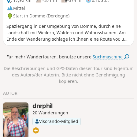
17,92 km
+371 m
-374 m
6:10 Std.
Mittel
Start in Domme (Dordogne)
Spaziergang in der Umgebung von Domme, durch eine
Landschaft mit Weilern, Wäldern und Walnusshainen. Am
Ende der Wanderung schlage ich Ihnen eine Route vor, um
dieses schöne Dorf zu besichtigen.
Für mehr Wandertouren, benutze unsere
Suchmaschine
.
Die Beschreibungen und GPX-Daten dieser Tour sind Eigentum
des Autors/der Autorin. Bitte nicht ohne Genehmigung
kopieren.
AUTOR
dnrphil
20 Wanderungen
Visorando-Mitglied