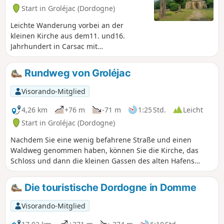
Start in Groléjac (Dordogne)
Leichte Wanderung vorbei an der
kleinen Kirche aus dem11. und16.
Jahrhundert in Carsac mit
Bademöglichkeit in der Dordogne.
Rundweg von Groléjac
Visorando-Mitglied
4,26 km
+76 m
-71 m
1:25 Std.
Leicht
Start in Groléjac (Dordogne)
Nachdem Sie eine wenig befahrene Straße und einen
Waldweg genommen haben, können Sie die Kirche, das
Schloss und dann die kleinen Gassen des alten Hafens
bewundern. Entlang der Dordogne bis zur alten
Eisenbahnbrücke führt Sie der Radweg zurück zum
Die touristische Dordogne in Domme
Ausgangspunkt.
Visorando-Mitglied