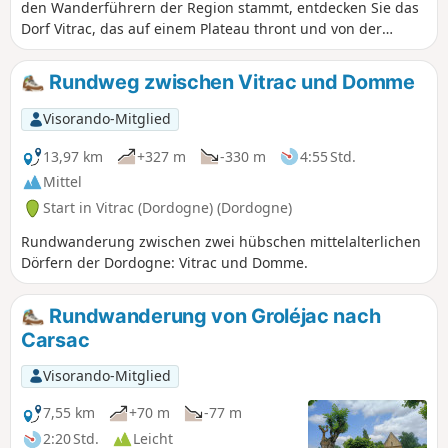
den Wanderführern der Region stammt, entdecken Sie das
Dorf Vitrac, das auf einem Plateau thront und von der
Kirche und dem Schloss dominiert wird. Nach einer
Waldpassage entdecken Sie das Schloss Marobert.
Rundweg zwischen Vitrac und Domme
Visorando-Mitglied
13,97 km
+327 m
-330 m
4:55 Std.
Mittel
Start in Vitrac (Dordogne) (Dordogne)
Rundwanderung zwischen zwei hübschen mittelalterlichen
Dörfern der Dordogne: Vitrac und Domme.
Rundwanderung von Groléjac nach
Carsac
Visorando-Mitglied
7,55 km
+70 m
-77 m
2:20 Std.
Leicht