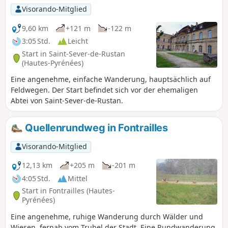
Visorando-Mitglied
9,60 km
+121 m
-122 m
3:05 Std.
Leicht
Start in Saint-Sever-de-Rustan
(Hautes-Pyrénées)
Eine angenehme, einfache Wanderung, hauptsächlich auf
Feldwegen. Der Start befindet sich vor der ehemaligen
Abtei von Saint-Sever-de-Rustan.
Quellenrundweg in Fontrailles
Visorando-Mitglied
12,13 km
+205 m
-201 m
4:05 Std.
Mittel
Start in Fontrailles (Hautes-
Pyrénées)
Eine angenehme, ruhige Wanderung durch Wälder und
Wiesen, fernab vom Trubel der Stadt. Eine Rundwanderung,