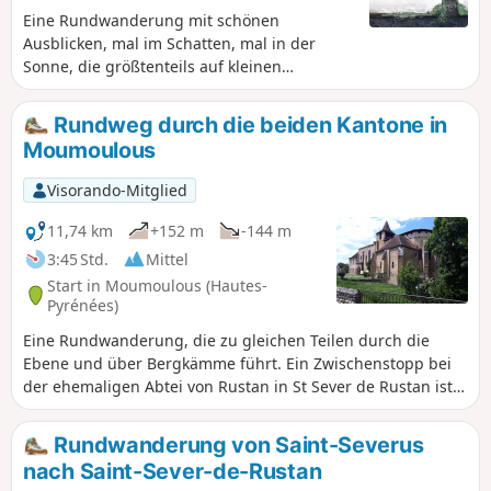
Eine Rundwanderung mit schönen
Ausblicken, mal im Schatten, mal in der
Sonne, die größtenteils auf kleinen
asphaltierten Wegen verläuft. Eine ideale
Wanderung nach einer Regenperiode.
Rundweg durch die beiden Kantone in
Moumoulous
Visorando-Mitglied
11,74 km
+152 m
-144 m
3:45 Std.
Mittel
Start in Moumoulous (Hautes-
Pyrénées)
Eine Rundwanderung, die zu gleichen Teilen durch die
Ebene und über Bergkämme führt. Ein Zwischenstopp bei
der ehemaligen Abtei von Rustan in St Sever de Rustan ist
ein Muss. Bei klarem Wetter genießen Sie einen
wunderschönen Panoramablick auf die Pyrenäen.
Rundwanderung von Saint-Severus
nach Saint-Sever-de-Rustan