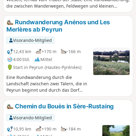
die zwischen Wanderwegen, Feldwegen und kleinen
asphaltierten Straßen wechselt.
Rundwanderung Anénos und Les
Merlères ab Peyrun
Visorando-Mitglied
12,43 km
+170 m
-166 m
4:00 Std.
Mittel
Start in Peyrun (Hautes-Pyrénées)
Eine Rundwanderung durch die
Landschaft zwischen zwei Tälern, die in
Peyrun beginnt und durch das Dorf
Sénac führt.
Chemin du Bouès in Sère-Rustaing
Visorando-Mitglied
10,95 km
+190 m
-184 m