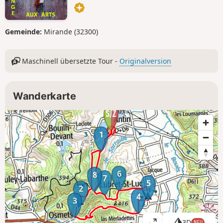
Gemeinde:
Mirande (32300)
Maschinell übersetzte Tour -
Originalversion
Wanderkarte
1
6
8
7
5
2
4
3
3D
NEU