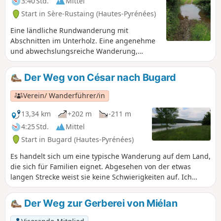
3:40 Std.
Mittel
Start in Sère-Rustaing (Hautes-Pyrénées)
Eine ländliche Rundwanderung mit
Abschnitten im Unterholz. Eine angenehme
und abwechslungsreiche Wanderung,
sowohl was die Wege als auch die
Landschaften betrifft.
Der Weg von César nach Bugard
Verein/ Wanderführer/in
13,34 km
+202 m
-211 m
4:25 Std.
Mittel
Start in Bugard (Hautes-Pyrénées)
Es handelt sich um eine typische Wanderung auf dem Land,
die sich für Familien eignet. Abgesehen von der etwas
langen Strecke weist sie keine Schwierigkeiten auf. Ich
empfehle Ihnen jedoch, sie bei klarem Wetter zu
unternehmen, um den Blick auf die Pyrenäen in vollen
Der Weg zur Gerberei von Miélan
Zügen genießen zu können.