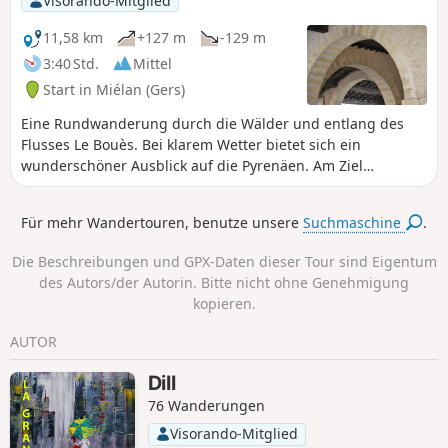
Visorando-Mitglied
11,58 km
+127 m
-129 m
3:40 Std.
Mittel
Start in Miélan (Gers)
Eine Rundwanderung durch die Wälder und entlang des
Flusses Le Bouès. Bei klarem Wetter bietet sich ein
wunderschöner Ausblick auf die Pyrenäen. Am Ziel
durchqueren Sie den alten Ortskern von Miélan mit seiner
Markthalle.
Für mehr Wandertouren, benutze unsere
Suchmaschine
.
Die Beschreibungen und GPX-Daten dieser Tour sind Eigentum
des Autors/der Autorin. Bitte nicht ohne Genehmigung
kopieren.
AUTOR
Dill
76 Wanderungen
Visorando-Mitglied