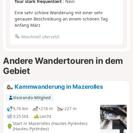
Tour stark frequentiert
: Nein
Eine sehr schöne Wanderung mit einer sehr
genauen Beschreibung an einem schönen Tag
Anfang März
Maschinell übersetzt
Andere Wandertouren in dem
Gebiet
Kammwanderung in Mazerolles
Visorando-Mitglied
9,76 km
+218 m
-227 m
3:25 Std.
Leicht
Start in Mazerolles (Hautes-Pyrénées)
(Hautes-Pyrénées)