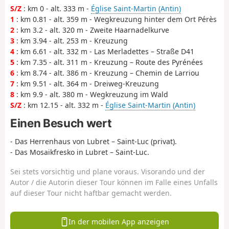
S/Z
: km 0 - alt. 333 m -
Église Saint-Martin (Antin)
1
: km 0.81 - alt. 359 m - Wegkreuzung hinter dem Ort Pérès
2
: km 3.2 - alt. 320 m - Zweite Haarnadelkurve
3
: km 3.94 - alt. 253 m - Kreuzung
4
: km 6.61 - alt. 332 m - Las Merladettes – Straße D41
5
: km 7.35 - alt. 311 m - Kreuzung – Route des Pyrénées
6
: km 8.74 - alt. 386 m - Kreuzung – Chemin de Larriou
7
: km 9.51 - alt. 364 m - Dreiweg-Kreuzung
8
: km 9.9 - alt. 380 m - Wegkreuzung im Wald
S/Z
: km 12.15 - alt. 332 m -
Église Saint-Martin (Antin)
Einen Besuch wert
- Das Herrenhaus von Lubret – Saint-Luc (privat).
- Das Mosaikfresko in Lubret – Saint-Luc.
Sei stets vorsichtig und plane voraus. Visorando und der
Autor / die Autorin dieser Tour können im Falle eines Unfalls
auf dieser Tour nicht haftbar gemacht werden.
In der mobilen App anzeigen