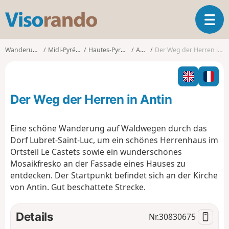
V
T
i
o
s
g
o
Wanderungen
Midi-Pyrénées
Hautes-Pyrénées
Antin
Der Weg der Herren in Antin
g
r
l
a
e
n
n
d
Der Weg der Herren in Antin
a
o
v
i
Eine schöne Wanderung auf Waldwegen durch das
g
Dorf Lubret-Saint-Luc, um ein schönes Herrenhaus im
a
Ortsteil Le Castets sowie ein wunderschönes
t
Mosaikfresko an der Fassade eines Hauses zu
i
o
entdecken. Der Startpunkt befindet sich an der Kirche
n
von Antin. Gut beschattete Strecke.
Details
Nr.
30830675