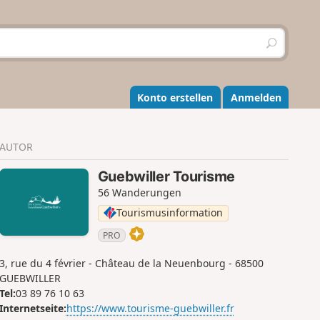
S
u
c
h
e
Konto erstellen
Anmelden
n
AUTOR
Guebwiller Tourisme
56 Wanderungen
Tourismusinformation
PRO
3, rue du 4 février - Château de la Neuenbourg - 68500
GUEBWILLER
Tel:
03 89 76 10 63
Internetseite:
https://www.tourisme-guebwiller.fr