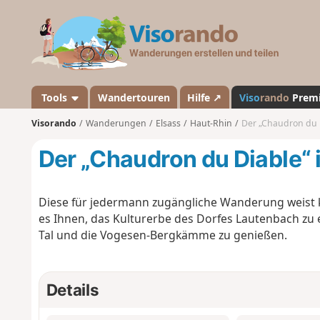
V
i
s
o
r
a
Tools
Wandertouren
Hilfe ↗
Viso
rando
Prem
n
Visorando
Wanderungen
Elsass
Haut-Rhin
Der „Chaudron du 
d
o
Der „Chaudron du Diable“
Diese für jedermann zugängliche Wanderung weist k
es Ihnen, das Kulturerbe des Dorfes Lautenbach zu 
Tal und die Vogesen-Bergkämme zu genießen.
Details