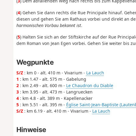
(
3
) Dem abfallenden Weg nach rechts bis zum Kappellenac
(
4
) Gehen Sie dann rechts die Rue Principale hinauf. Geh
diesen und gehen Sie am Rathaus vorbei und direkt an der 
harmonischen Vorbau bekannt ist
.
(
5
) Halten Sie sich an der Stiftskirche auf der Rue Princip
dem Roman von Jean Egen vorbei. Gehen Sie weiter bis zu
Wegpunkte
S/Z
: km 0 - alt. 410 m - Vivarium -
La Lauch
1
: km 1.47 - alt. 575 m - Gabelung
2
: km 2.49 - alt. 600 m -
Le Chaudron du Diable
3
: km 3.95 - alt. 473 m - Langruecken
4
: km 4.8 - alt. 389 m - Kapellenacker
5
: km 5.51 - alt. 395 m -
Église Saint-Jean-Baptiste (Lauten
S/Z
: km 6.19 - alt. 410 m - Vivarium -
La Lauch
Hinweise