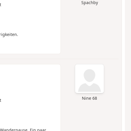
Spachby
t
igkeiten.
Nine 68
t
 Wanderpause. Ein paar