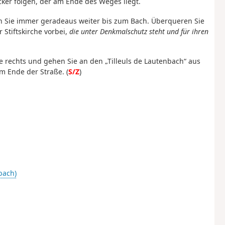
ker folgen, der am Ende des Weges liegt.
en Sie immer geradeaus weiter bis zum Bach. Überqueren Sie
Stiftskirche vorbei,
die unter Denkmalschutz steht und für ihren
ale rechts und gehen Sie an den „Tilleuls de Lautenbach“ aus
m Ende der Straße. (
S/Z
)
bach)