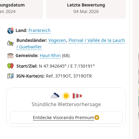
tungsdatum
Letzte Bewertung
Jan 2024
04 Mai 2026
Land:
Frankreich
Bundesländer:
Vogesen
,
Florival / Vallée de la Lauch
/ Guebwiller
Gemeinde:
Haut-Rhin
(68)
Start/Ziel:
N 47.942645° / E 7.150191°
IGN-Karte(n):
Ref. 3719OT, 3719OTR
Stündliche Wettervorhersage
Entdecke Visorando Premium