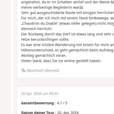
angenehm, da er im Schatten verlief und der kleine B
meine vierbeinige Begleiterin war🤗
Sehr gut ausgeschilderte Route mit einigen herrlichen
Für mich, der ich mich mit einem Stock fortbewege, 
„Chaudron du Diable“ (etwas tiefer gelegen) nicht mög
dennoch herrlich!
Der Rückweg durch das Dorf ist etwas lang und sehr 
Hitze berücksichtigen sollte.
Es war eine schöne Wanderung mit einem für mich 
Höhenunterschied, es geht gemächlich beim Aufstie
Abstieg gemächlich voran.
Vielen Dank, dass Sie sie online gestellt haben.
Maschinell übersetzt
20 Apr 2026 um 09:55
Gesamtbewertung
:
4.7
/
5
Datum deiner Tour
: 20. Apr 2026