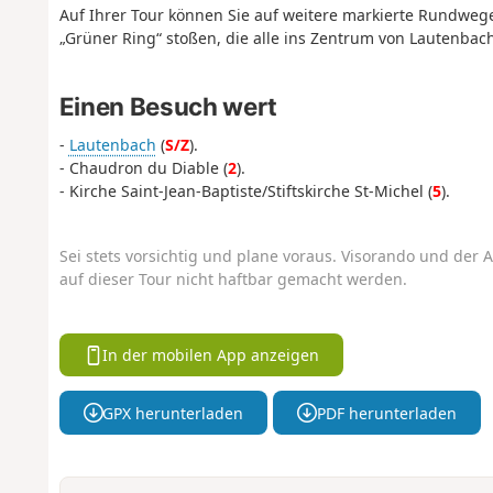
Auf Ihrer Tour können Sie auf weitere markierte Rundweg
„Grüner Ring“ stoßen, die alle ins Zentrum von Lautenbac
Einen Besuch wert
-
Lautenbach
(
S/Z
).
- Chaudron du Diable (
2
).
- Kirche Saint-Jean-Baptiste/Stiftskirche St-Michel (
5
).
Sei stets vorsichtig und plane voraus. Visorando und der A
auf dieser Tour nicht haftbar gemacht werden.
In der mobilen App anzeigen
GPX herunterladen
PDF herunterladen