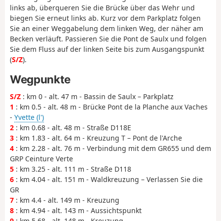
links ab, überqueren Sie die Brücke über das Wehr und
biegen Sie erneut links ab. Kurz vor dem Parkplatz folgen
Sie an einer Weggabelung dem linken Weg, der näher am
Becken verläuft. Passieren Sie die Pont de Saulx und folgen
Sie dem Fluss auf der linken Seite bis zum Ausgangspunkt
(
S/Z
).
Wegpunkte
S/Z
: km 0 - alt. 47 m - Bassin de Saulx – Parkplatz
1
: km 0.5 - alt. 48 m - Brücke Pont de la Planche aux Vaches
-
Yvette (l')
2
: km 0.68 - alt. 48 m - Straße D118E
3
: km 1.83 - alt. 64 m - Kreuzung T – Pont de l'Arche
4
: km 2.28 - alt. 76 m - Verbindung mit dem GR655 und dem
GRP Ceinture Verte
5
: km 3.25 - alt. 111 m - Straße D118
6
: km 4.04 - alt. 151 m - Waldkreuzung – Verlassen Sie die
GR
7
: km 4.4 - alt. 149 m - Kreuzung
8
: km 4.94 - alt. 143 m - Aussichtspunkt
9
: km 5.68 - alt. 148 m - Kreuzung