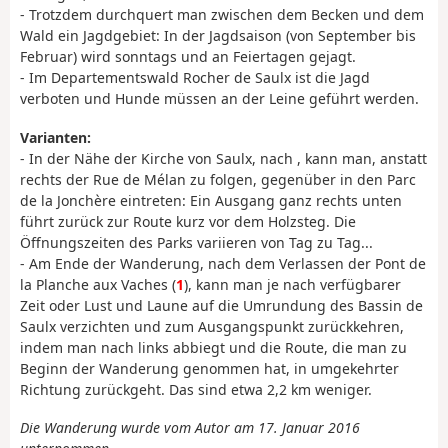
- Trotzdem durchquert man zwischen dem Becken und dem
Wald ein Jagdgebiet: In der Jagdsaison (von September bis
Februar) wird sonntags und an Feiertagen gejagt.
- Im Departementswald Rocher de Saulx ist die Jagd
verboten und Hunde müssen an der Leine geführt werden.
Varianten:
- In der Nähe der Kirche von Saulx, nach , kann man, anstatt
rechts der Rue de Mélan zu folgen, gegenüber in den Parc
de la Jonchère eintreten: Ein Ausgang ganz rechts unten
führt zurück zur Route kurz vor dem Holzsteg. Die
Öffnungszeiten des Parks variieren von Tag zu Tag...
- Am Ende der Wanderung, nach dem Verlassen der Pont de
la Planche aux Vaches (
1
), kann man je nach verfügbarer
Zeit oder Lust und Laune auf die Umrundung des Bassin de
Saulx verzichten und zum Ausgangspunkt zurückkehren,
indem man nach links abbiegt und die Route, die man zu
Beginn der Wanderung genommen hat, in umgekehrter
Richtung zurückgeht. Das sind etwa 2,2 km weniger.
Die Wanderung wurde vom Autor am 17. Januar 2016