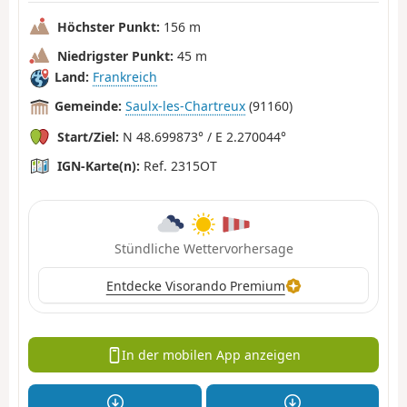
Höchster Punkt:
156 m
Niedrigster Punkt:
45 m
Land:
Frankreich
Gemeinde:
Saulx-les-Chartreux
(91160)
Start/Ziel:
N 48.699873° / E 2.270044°
IGN-Karte(n):
Ref. 2315OT
Stündliche Wettervorhersage
Entdecke Visorando Premium
In der mobilen App anzeigen