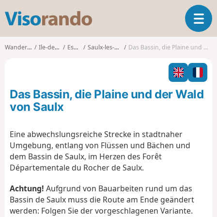
V
T
i
o
s
g
o
Wanderungen
Ile-de-France
Essonne
Saulx-les-Chartreux
Das Bassin, die Plaine und der Wald von Saulx
g
r
l
a
e
n
n
d
Das Bassin, die Plaine und der Wald
a
o
v
von Saulx
i
g
Eine abwechslungsreiche Strecke in stadtnaher
a
Umgebung, entlang von Flüssen und Bächen und
t
i
dem Bassin de Saulx, im Herzen des Forêt
o
Départementale du Rocher de Saulx.
n
Achtung!
Aufgrund von Bauarbeiten rund um das
Bassin de Saulx muss die Route am Ende geändert
werden: Folgen Sie der vorgeschlagenen Variante.