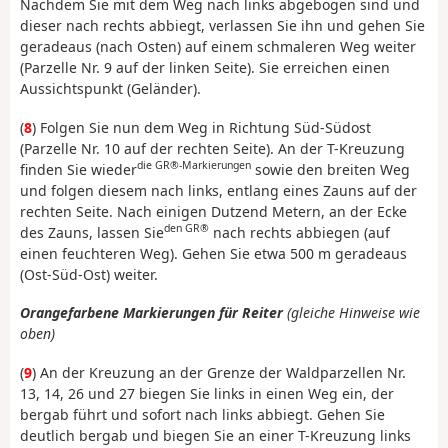
Nachdem Sie mit dem Weg nach links abgebogen sind und
dieser nach rechts abbiegt, verlassen Sie ihn und gehen Sie
geradeaus (nach Osten) auf einem schmaleren Weg weiter
(Parzelle Nr. 9 auf der linken Seite). Sie erreichen einen
Aussichtspunkt (Geländer).
(
8
) Folgen Sie nun dem Weg in Richtung Süd-Südost
(Parzelle Nr. 10 auf der rechten Seite). An der T-Kreuzung
die GR®-Markierungen
finden Sie wieder
sowie den breiten Weg
und folgen diesem nach links, entlang eines Zauns auf der
rechten Seite. Nach einigen Dutzend Metern, an der Ecke
den GR®
des Zauns, lassen Sie
nach rechts abbiegen (auf
einen feuchteren Weg). Gehen Sie etwa 500 m geradeaus
(Ost-Süd-Ost) weiter.
Orangefarbene Markierungen für Reiter
(gleiche Hinweise wie
oben)
(
9
) An der Kreuzung an der Grenze der Waldparzellen Nr.
13, 14, 26 und 27 biegen Sie links in einen Weg ein, der
bergab führt und sofort nach links abbiegt. Gehen Sie
deutlich bergab und biegen Sie an einer T-Kreuzung links