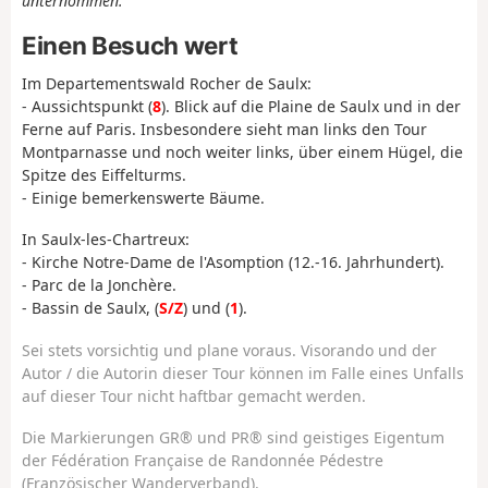
unternommen.
Einen Besuch wert
Im Departementswald Rocher de Saulx:
- Aussichtspunkt (
8
). Blick auf die Plaine de Saulx und in der
Ferne auf Paris. Insbesondere sieht man links den Tour
Montparnasse und noch weiter links, über einem Hügel, die
Spitze des Eiffelturms.
- Einige bemerkenswerte Bäume.
In Saulx-les-Chartreux:
- Kirche Notre-Dame de l'Asomption (12.-16. Jahrhundert).
- Parc de la Jonchère.
- Bassin de Saulx, (
S/Z
) und (
1
).
Sei stets vorsichtig und plane voraus. Visorando und der
Autor / die Autorin dieser Tour können im Falle eines Unfalls
auf dieser Tour nicht haftbar gemacht werden.
Die Markierungen GR® und PR® sind geistiges Eigentum
der Fédération Française de Randonnée Pédestre
(Französischer Wanderverband).