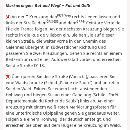
Markierungen: Rot und Weiß + Rot und Gelb
PR®-Weg
(
4
) An der T-Kreuzung den
rechts liegen lassen und
GR®655
GRP®
links der Straße dem
und dem
Ceinture Verte de
l'Île-de-France folgen. An der nächsten Kreuzung biegen Sie
rechts in die Rue de Villebon ein. Bleiben Sie auf dieser
kleinen Straße, die weiter vorne in den Chemin des
Galennes übergeht, in südwestlicher Richtung und
passieren Sie zwei Kreuzungen. Gehen Sie rechts an einem
Reitzentrum und einer Autowerkstatt vorbei und erreichen
Sie die Straße D118.
(
5
) Überqueren Sie diese Straße (Vorsicht), passieren Sie
eine Waldschranke (Schild „Plaine de Saulx”) und betreten
Sie den Wald. Folgen Sie einem leicht ansteigenden
Hohlweg und biegen Sie an einer Gabelung (Schild „Forêt
Départementale du Rocher de Saulx”) links ab. An einer
Kreuzung mit einem weiß-roten Markierungspfosten für
eine unterirdische Ölpipeline gehen Sie geradeaus weiter.
Folgen Sie einem Hohlweg, der deutlich ansteigt, und
erreichen Sie oben auf dem Hügel eine Kreuzung im Wald.