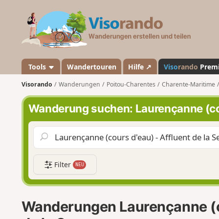
V
i
s
o
r
a
Tools
Wandertouren
Hilfe ↗
Viso
rando
Prem
n
Visorando
Wanderungen
Poitou-Charentes
Charente-Maritime
d
o
Wanderung suchen: Laurençanne (cou
Filter
NEU
Wanderungen Laurençanne (co