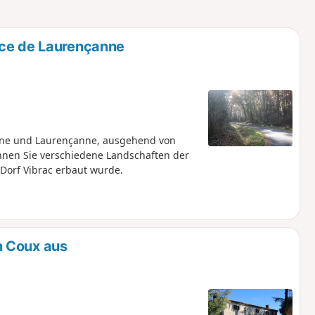
u
n
m
ice de Laurençanne
ne und Laurençanne, ausgehend von
nen Sie verschiedene Landschaften der
Dorf Vibrac erbaut wurde.
n Coux aus