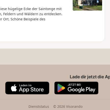
se hügelige Ecke der Saintonge mit
, Feldern und Wäldern zu entdecken.
er Ort. Schöne Beispiele des
Lade dir jetzt die 
A
G
p
o
p
o
S
g
t
l
Dienststatus
© 2026 Visorando
o
e