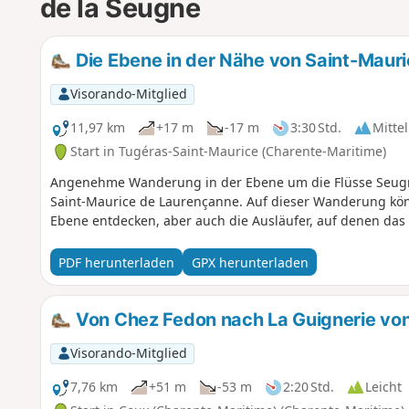
de la Seugne
Die Ebene in der Nähe von Saint-Maur
Visorando-Mitglied
11,97 km
+17 m
-17 m
3:30 Std.
Mittel
Start in Tugéras-Saint-Maurice (Charente-Maritime)
Angenehme Wanderung in der Ebene um die Flüsse Seug
Saint-Maurice de Laurençanne. Auf dieser Wanderung kön
Ebene entdecken, aber auch die Ausläufer, auf denen das 
PDF herunterladen
GPX herunterladen
Von Chez Fedon nach La Guignerie vo
Visorando-Mitglied
7,76 km
+51 m
-53 m
2:20 Std.
Leicht