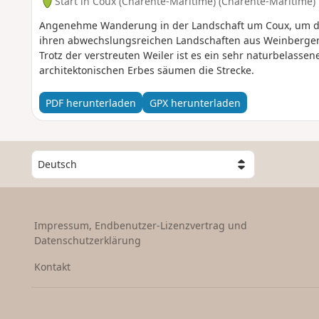
Start in Coux (Charente-Maritime) (Charente-Maritime)
Angenehme Wanderung in der Landschaft um Coux, um die
ihren abwechslungsreichen Landschaften aus Weinbergen
Trotz der verstreuten Weiler ist es ein sehr naturbelassen
architektonischen Erbes säumen die Strecke.
PDF herunterladen
GPX herunterladen
W
ä
h
l
e
Impressum, Endbenutzer-Lizenzvertrag und
e
Datenschutzerklärung
i
n
Kontakt
L
a
n