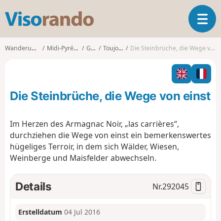
V
T
i
o
s
g
o
Wanderungen
Midi-Pyrénées
Gers
Toujouse
Die Steinbrüche, die Wege von einst
g
r
l
a
e
n
n
d
Die Steinbrüche, die Wege von einst
a
o
v
i
Im Herzen des Armagnac Noir, „las carrières“,
g
durchziehen die Wege von einst ein bemerkenswertes
a
hügeliges Terroir, in dem sich Wälder, Wiesen,
t
Weinberge und Maisfelder abwechseln.
i
o
n
Details
Nr.
292045
Erstelldatum
04 Jul 2016