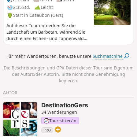
2:35 Std.
Leicht
Start in Cazaubon (Gers)
Auf dieser Tour entdecken Sie die
Landschaft um Barbotan, während Sie
durch einen Eichen- und Tannenwald
wandern, um schließlich ins Zentrum
von Barbotan zu gelangen.
Für mehr Wandertouren, benutze unsere
Suchmaschine
.
Die Beschreibungen und GPX-Daten dieser Tour sind Eigentum
des Autors/der Autorin. Bitte nicht ohne Genehmigung
kopieren.
AUTOR
DestinationGers
34 Wanderungen
Touristiker/in
PRO