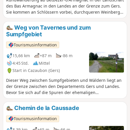
des Bas Armagnac in den Landes an der Grenze zum Gers.
Sie kommen an Schlössern vorbei, durchqueren Weinberge,
bewaldete Täler und Heckenlandschaften und besuchen
das Dorf Saint-Julien-d'Armagnac, das auf einem
Weg von Tavernes und zum
Feudalhügel thront. Diese Route ist vom Generalrat der
Sumpfgebiet
Landes mit horizontalen Schildern und Richtungswechseln
markiert.
Tourismusinformation
15,66 km
+87 m
-86 m
4:45 Std.
Mittel
Start in Cazaubon (Gers)
Dieser Weg zwischen Sumpfgebieten und Wäldern liegt an
der Grenze zwischen den Departements Gers und Landes.
Bevor Sie sich auf die Spuren der ehemaligen
Eisenbahnstrecke begeben, die heute als „Voie Verte du
Marsan et de l'Armagnac“ bekannt ist, genießen Sie den
Chemin de la Caussade
Reichtum unseres Naturerbes.
Tourismusinformation
8,39 km
+65 m
-66 m