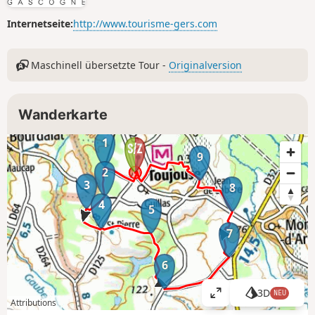
Internetseite:
http://www.tourisme-gers.com
Maschinell übersetzte Tour -
Originalversion
Wanderkarte
1
9
2
3
8
4
5
7
6
3D
NEU
K
Attributions
a