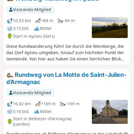
schlammigen und rutschigen Wege
hinter sich und gelangen, sobald Sie die
Visorando-Mitglied
Stadt Aire-sur-l'Adour hinter sich
gelassen haben, auf die Promenade am
10,53 km
+84 m
-84 m
Lac de Brousseau.
3:15 Std.
Mittel
Start in Ayzieu (Gers)
Diese Rundwanderung führt Sie durch die Weinberge, die
das Dorf Ayzieu umgeben, hinauf zum höchsten Punkt der
Gemeinde. Von hier aus haben Sie einen herrlichen Blick
auf die Pyrenäen.
Rundweg von La Motte de Saint-Julien-
d'Armagnac
Visorando-Mitglied
16,42 km
+169 m
-169 m
5:10 Std.
Mittel
Start in Betbezer-d'Armagnac
(Landes)
Rundwanderung ab Betbezer-d'Armagnac in der Landschaft