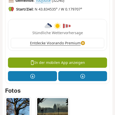
Gemeinde:
Toujouse
(32240)
Start/Ziel:
N 43.834535° / W 0.179707°
Stündliche Wettervorhersage
Entdecke Visorando Premium
In der mobilen App anzeigen
Fotos