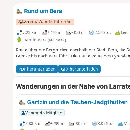
Rund um Bera
Verein/ Wanderführer/in
7,23 km
+270 m
-450 m
2:50 Std.
Leic
Start in Bera (Navarra)
Route über die Bergrücken oberhalb der Stadt Bera, die S
Grenze bis nach Bera führt. Die Haute Route des Pyrenäen 
PDF herunterladen
GPX herunterladen
Wanderungen in der Nähe von Larrat
Gartzin und die Tauben-Jadgthütten
Visorando-Mitglied
7,88 km
+299 m
-305 m
3:05 Std.
Mit