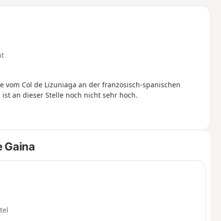
u
n
m
ht
ie vom Col de Lizuniaga an der französisch-spanischen
ist an dieser Stelle noch nicht sehr hoch.
e Gaina
tel