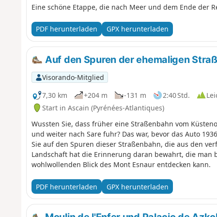
Eine schöne Etappe, die nach Meer und dem Ende der Re
PDF herunterladen
GPX herunterladen
Auf den Spuren der ehemaligen Stra
Visorando-Mitglied
7,30 km
+204 m
-131 m
2:40 Std.
Lei
Start in Ascain (Pyrénées-Atlantiques)
Wussten Sie, dass früher eine Straßenbahn vom Küsteno
und weiter nach Sare fuhr? Das war, bevor das Auto 19
Sie auf den Spuren dieser Straßenbahn, die aus den ve
Landschaft hat die Erinnerung daran bewahrt, die man 
wohlwollenden Blick des Mont Esnaur entdecken kann.
PDF herunterladen
GPX herunterladen