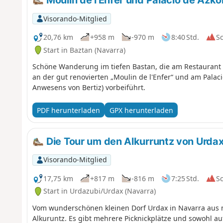
Moulin de l'Enfer und Palacio de Azko
Visorando-Mitglied
20,76 km
+958 m
-970 m
8:40 Std.
S
Start in Baztan (Navarra)
Schöne Wanderung im tiefen Bastan, die am Restaurant
an der gut renovierten „Moulin de l'Enfer“ und am Palaci
Anwesens von Bertiz) vorbeiführt.
PDF herunterladen
GPX herunterladen
Die Tour um den Alkurruntz von Urda
Visorando-Mitglied
17,75 km
+817 m
-816 m
7:25 Std.
S
Start in Urdazubi/Urdax (Navarra)
Vom wunderschönen kleinen Dorf Urdax in Navarra aus
Alkuruntz. Es gibt mehrere Picknickplätze und sowohl au