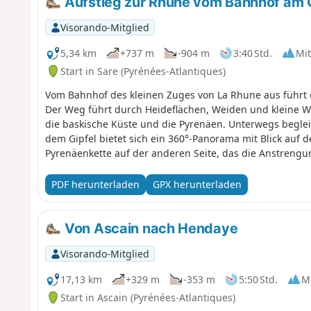
Aufstieg zur Rhune vom Bahnhof am C
Visorando-Mitglied
5,34 km
+737 m
-904 m
3:40 Std.
Mit
Start in Sare (Pyrénées-Atlantiques)
Vom Bahnhof des kleinen Zuges von La Rhune aus führt
Der Weg führt durch Heideflächen, Weiden und kleine W
die baskische Küste und die Pyrenäen. Unterwegs beglei
dem Gipfel bietet sich ein 360°-Panorama mit Blick auf 
Pyrenäenkette auf der anderen Seite, das die Anstreng
belohnt.
PDF herunterladen
GPX herunterladen
Von Ascain nach Hendaye
Visorando-Mitglied
17,13 km
+329 m
-353 m
5:50 Std.
Mi
Start in Ascain (Pyrénées-Atlantiques)