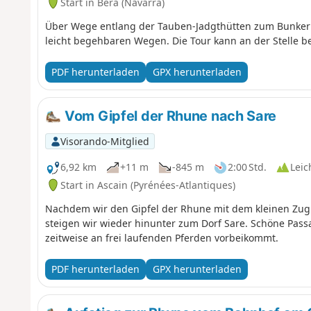
Start in Bera (Navarra)
Über Wege entlang der Tauben-Jadgthütten zum Bunker
leicht begehbaren Wegen. Die Tour kann an der Stelle 
PDF herunterladen
GPX herunterladen
Vom Gipfel der Rhune nach Sare
Visorando-Mitglied
6,92 km
+11 m
-845 m
2:00 Std.
Leic
Start in Ascain (Pyrénées-Atlantiques)
Nachdem wir den Gipfel der Rhune mit dem kleinen Zug e
steigen wir wieder hinunter zum Dorf Sare. Schöne Pas
zeitweise an frei laufenden Pferden vorbeikommt.
PDF herunterladen
GPX herunterladen