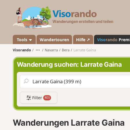
V
i
s
o
r
a
Tools
Wandertouren
Hilfe ↗
Viso
rando
Prem
n
Visorando
•••
Navarra
Bera
Larrate Gaina
d
o
Wanderung suchen: Larrate Gaina
Filter
NEU
Wanderungen Larrate Gaina