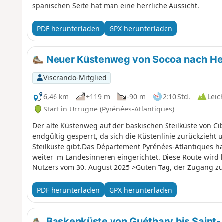
spanischen Seite hat man eine herrliche Aussicht.
PDF herunterladen
GPX herunterladen
Neuer Küstenweg von Socoa nach H
Visorando-Mitglied
6,46 km
+119 m
-90 m
2:10 Std.
Leic
Start in Urrugne (Pyrénées-Atlantiques)
Der alte Küstenweg auf der baskischen Steilküste von C
endgültig gesperrt, da sich die Küstenlinie zurückzieht 
Steilküste gibt.Das Département Pyrénées-Atlantiques
weiter im Landesinneren eingerichtet. Diese Route wird 
Nutzers vom 30. August 2025 >Guten Tag, der Zugang zu
(1) und der Maison de la Corniche (8) per Präfekturbesch
Einschränkung bitte vermerken, da ich Wanderer, die si
PDF herunterladen
GPX herunterladen
informiert und davon abgeraten habe.>HINWEIS: Der Kom
Gegenstand dieses Vorschlags, aber die Schilder waren
KüsteErläuternde PDF-Datei von FFRando 64
Baskenküste von Guéthary bis Saint