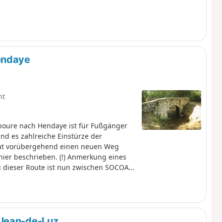
endaye
ht
iboure nach Hendaye ist für Fußgänger
und es zahlreiche Einstürze der
 hat vorübergehend einen neuen Weg
hier beschrieben. (!) Anmerkung eines
 dieser Route ist nun zwischen SOCOA
luss verboten. Könnten Sie diese
ch auf diesen Abschnitt gewagt haben,
mentar vom 25. Juli 2025 ist
 noch nicht angebracht.FFRando64. GR®8
-Jean-de-Luz