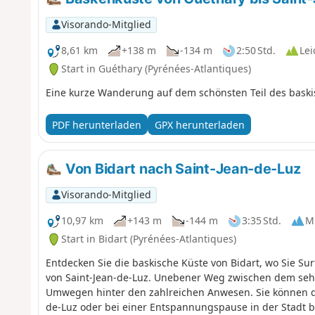
Visorando-Mitglied
8,61 km
+138 m
-134 m
2:50 Std.
Lei
Start in Guéthary (Pyrénées-Atlantiques)
Eine kurze Wanderung auf dem schönsten Teil des bask
PDF herunterladen
GPX herunterladen
Von Bidart nach Saint-Jean-de-Luz
Visorando-Mitglied
10,97 km
+143 m
-144 m
3:35 Std.
Mi
Start in Bidart (Pyrénées-Atlantiques)
Entdecken Sie die baskische Küste von Bidart, wo Sie S
von Saint-Jean-de-Luz. Unebener Weg zwischen dem s
Umwegen hinter den zahlreichen Anwesen. Sie können d
de-Luz oder bei einer Entspannungspause in der Stadt 