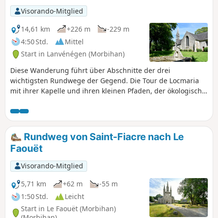
Visorando-Mitglied
14,61 km
+226 m
-229 m
4:50 Std.
Mittel
Start in Lanvénégen (Morbihan)
Diese Wanderung führt über Abschnitte der drei
wichtigsten Rundwege der Gegend. Die Tour de Locmaria
mit ihrer Kapelle und ihren kleinen Pfaden, der ökologisch
und bretonisch geprägte Circuit des Asphodèles und
derGR®38, der die gesamte Region durchquert und die
wichtigsten Sehenswürdigkeiten vorstellt. Eine schöne,
überwiegend durch Wälder führende, hügelige Tour mit
Rundweg von Saint-Fiacre nach Le
ihren Hohlwegen, Flüssen und ungewöhnlichen Orten.
Faouët
Visorando-Mitglied
5,71 km
+62 m
-55 m
1:50 Std.
Leicht
Start in Le Faouët (Morbihan)
(Morbihan)