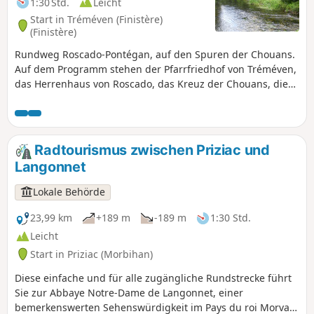
1:30 Std.
Leicht
Chauve-Souris alles über die Welt dieser geheimnisvollen
Start in Tréméven (Finistère)
Säugetiere. Diese von der Gemeinde Roi Morvan
(Finistère)
Community konzipierte Rundtour verbindet Freizeit und
Rundweg Roscado-Pontégan, auf den Spuren der Chouans.
Entdeckung und eignet sich für E-Bikes oder Trekkingräder.
Auf dem Programm stehen der Pfarrfriedhof von Tréméven,
Eine ideale Route für Liebhaber von Radfahren, Natur,
das Herrenhaus von Roscado, das Kreuz der Chouans, die
Architektur und Geschichte.
Brücke von Pontégan über die Isole, eine Mühlenruine, der
Felsen der Wilderer und eine alte Römerstraße.
Radtourismus zwischen Priziac und
Langonnet
Lokale Behörde
23,99 km
+189 m
-189 m
1:30 Std.
Leicht
Start in Priziac (Morbihan)
Diese einfache und für alle zugängliche Rundstrecke führt
Sie zur Abbaye Notre-Dame de Langonnet, einer
bemerkenswerten Sehenswürdigkeit im Pays du roi Morvan,