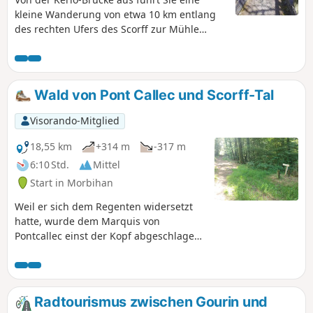
kleine Wanderung von etwa 10 km entlang
des rechten Ufers des Scorff zur Mühle
Moulin du Roc'h und ihrer Burgmotte. Wenn
Sie dann auf das Plateau hinaufsteigen,
entdecken Sie die Kapellen Locmaria-Grâce
und Sainte-Anne, die das Tal überragen. Der
Wald von Pont Callec und Scorff-Tal
Rückweg führt entlang des
gegenüberliegenden Ufers des Scorff.
Visorando-Mitglied
18,55 km
+314 m
-317 m
6:10 Std.
Mittel
Start in Morbihan
Weil er sich dem Regenten widersetzt
hatte, wurde dem Marquis von
Pontcallec einst der Kopf abgeschlagen.
Sein Anwesen erstreckt sich noch immer
entlang des Scorff-Tals. Die Wege, die
durch den Staatswald und entlang des
tief eingeschnittenen Flusslaufs führen,
Radtourismus zwischen Gourin und
bieten die Möglichkeit, einen geheimen