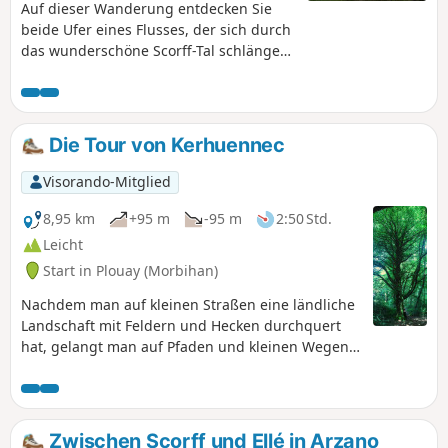
Auf dieser Wanderung entdecken Sie
beide Ufer eines Flusses, der sich durch
das wunderschöne Scorff-Tal schlängelt.
Die Route führt optional über eine
Schleife auf das Plateau oberhalb des
Tals in Richtung des Dorfes Ty Meur, wo
Sie die Kapelle Saint Julien besichtigen
Die Tour von Kerhuennec
können, bevor Sie über den Weiler
Kervinel ins Tal zurückkehren.
Visorando-Mitglied
8,95 km
+95 m
-95 m
2:50 Std.
Leicht
Start in Plouay (Morbihan)
Nachdem man auf kleinen Straßen eine ländliche
Landschaft mit Feldern und Hecken durchquert
hat, gelangt man auf Pfaden und kleinen Wegen
in den Wald und endet schließlich am kleinen
Fluss Scorff, der puren bretonischen Natur!
Zwischen Scorff und Ellé in Arzano