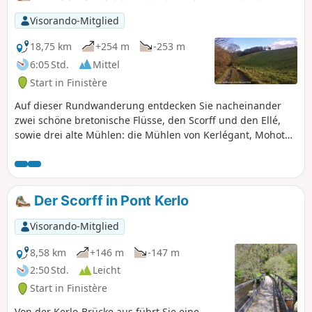
Visorando-Mitglied
18,75 km
+254 m
-253 m
6:05 Std.
Mittel
Start in Finistère
Auf dieser Rundwanderung entdecken Sie nacheinander
zwei schöne bretonische Flüsse, den Scorff und den Ellé,
sowie drei alte Mühlen: die Mühlen von Kerlégant, Mohot
und Stall.
Der Scorff in Pont Kerlo
Visorando-Mitglied
8,58 km
+146 m
-147 m
2:50 Std.
Leicht
Start in Finistère
Von der Kerlo-Brücke aus führt Sie eine