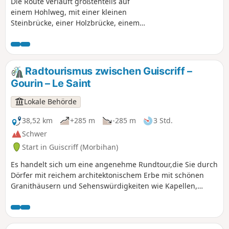
Die Route verläuft größtenteils auf
einem Hohlweg, mit einer kleinen
Steinbrücke, einer Holzbrücke, einem
sich schlängelnden Bach, einer in einer
Talmulde eingebetteten Kapelle und der
Entdeckung des malerischen Dorfes Le
Saint.
Radtourismus zwischen Guiscriff –
Gourin – Le Saint
Lokale Behörde
38,52 km
+285 m
-285 m
3 Std.
Schwer
Start in Guiscriff (Morbihan)
Es handelt sich um eine angenehme Rundtour,die Sie durch
Dörfer mit reichem architektonischem Erbe mit schönen
Granithäusern und Sehenswürdigkeiten wie Kapellen,
Kirchen, dem Schloss Tronjoly, dem Bahnhof von Guiscriff
und nicht zu vergessen der Freiheitsstatue in Gourin führt.
Außerdem bietet sie Ihnen herrliche Ausblicke,
insbesondere entlang der D187 zwischen Le Saint und