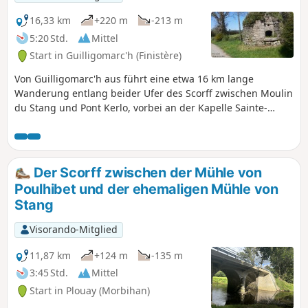
16,33 km
+220 m
-213 m
5:20 Std.
Mittel
Start in Guilligomarc'h (Finistère)
Von Guilligomarc'h aus führt eine etwa 16 km lange
Wanderung entlang beider Ufer des Scorff zwischen Moulin
du Stang und Pont Kerlo, vorbei an der Kapelle Sainte-
Anne-du-Scorff und der ehemaligen Papiermühle von Paou.
Sie entdecken dabei einen sehr schönen, wilden Fluss mit
kühlem, klarem Wasser
Der Scorff zwischen der Mühle von
Poulhibet und der ehemaligen Mühle von
Stang
Visorando-Mitglied
11,87 km
+124 m
-135 m
3:45 Std.
Mittel
Start in Plouay (Morbihan)