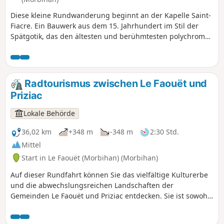
Diese kleine Rundwanderung beginnt an der Kapelle Saint-
Fiacre. Ein Bauwerk aus dem 15. Jahrhundert im Stil der
Spätgotik, das den ältesten und berühmtesten polychromen
Holzchorvorbau der Bretagne besitzt. Auf dem Rückweg
entdeckt der Wanderer den Brunnen, dessen Wasser einer
Legende nach Hautkrankheiten heilen soll.
Radtourismus zwischen Le Faouët und
Priziac
Lokale Behörde
36,02 km
+348 m
-348 m
2:30 Std.
Mittel
Start in Le Faouët (Morbihan) (Morbihan)
Auf dieser Rundfahrt können Sie das vielfältige Kulturerbe
und die abwechslungsreichen Landschaften der
Gemeinden Le Faouët und Priziac entdecken. Sie ist sowohl
angenehm als auch interessant und bietet zahlreiche
Sehenswürdigkeiten, wie die Markthallen aus dem 16.