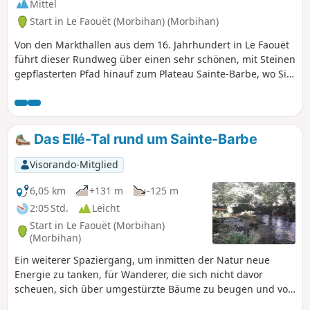
Mittel
Start in Le Faouët (Morbihan) (Morbihan)
Von den Markthallen aus dem 16. Jahrhundert in Le Faouët
führt dieser Rundweg über einen sehr schönen, mit Steinen
gepflasterten Pfad hinauf zum Plateau Sainte-Barbe, wo Sie
die Kapelle Sainte-Barbe entdecken können, die zwischen
1489 und 1512 erbaut wurde. Der Ort ist bekannt für seine
Wallfahrt. Der Weg führt hinunter zum Brunnen und zum
Ufer des Ellé, einem schnell fließenden Fluss, der sich
Das Ellé-Tal rund um Sainte-Barbe
zwischen zwei steilen Ufern hindurchschlängelt. Der Weg
folgt dem Fluss und führt dann durch den Wald zur Kapelle
Visorando-Mitglied
Saint-Fiacre. Sie wurde zwischen 1450 und 1480 im
flamboyanten Gotikstil erbaut und besitzt einen prächtigen
6,05 km
+131 m
-125 m
polychromen Holzempore. Der Aufstieg zum Dorf erfolgt
2:05 Std.
Leicht
durch den Wald, wobei man den sehr schönen Weiler Kerly
Start in Le Faouët (Morbihan)
durchquert.
(Morbihan)
Ein weiterer Spaziergang, um inmitten der Natur neue
Energie zu tanken, für Wanderer, die sich nicht davor
scheuen, sich über umgestürzte Bäume zu beugen und von
Quellen benetzte Wege zu überwinden. Westlich von Le