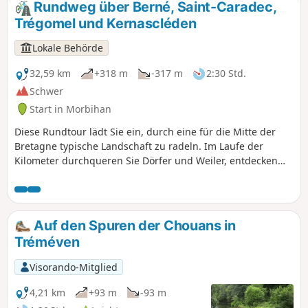
Rundweg über Berné, Saint-Caradec,
Guiscriff.
Trégomel und Kernascléden
Lokale Behörde
32,59 km
+318 m
-317 m
2:30 Std.
Schwer
Start in Morbihan
Diese Rundtour lädt Sie ein, durch eine für die Mitte der
Bretagne typische Landschaft zu radeln. Im Laufe der
Kilometer durchqueren Sie Dörfer und Weiler, entdecken
Kapellen, Kirchen und Brunnen und genießen herrliche
Ausblicke auf die umliegende Landschaft mit einer
wunderschönen schattigen Straße entlang des Scorff-Tals.
Machen Sie mitten im Anstieg eine Pause im
Auf den Spuren der Chouans in
mittelalterlichen Weiler Pont Callec, einem Muss im Pays du
Tréméven
Roi Morvan! Bei Ihrem Besuch in Kernascléden sollten Sie
unbedingt die berühmte Kirche Notre-Dame de
Visorando-Mitglied
Kernascléden mit ihrer prächtigen gotischen Architektur
besichtigen, in der sich einer der beiden Totentänze der
4,21 km
+93 m
-93 m
Bretagne befindet. Gegenüber erfahren Sie im Maison de la