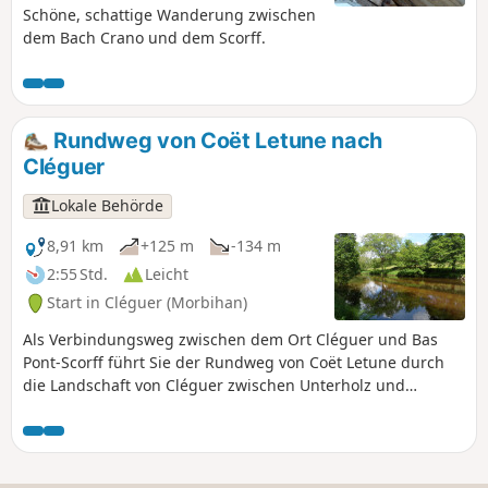
Schöne, schattige Wanderung zwischen
dem Bach Crano und dem Scorff.
Rundweg von Coët Letune nach
Cléguer
Lokale Behörde
8,91 km
+125 m
-134 m
2:55 Std.
Leicht
Start in Cléguer (Morbihan)
Als Verbindungsweg zwischen dem Ort Cléguer und Bas
Pont-Scorff führt Sie der Rundweg von Coët Letune durch
die Landschaft von Cléguer zwischen Unterholz und
Wiesen, entlang des Scorff und verschiedener Bäche.
Verpassen Sie nicht die teilweise im romanischen Stil
erbaute Kirche Saint-Gérand und die Sehenswürdigkeiten
von Bas Pont-Scorff, insbesondere die Kapelle Notre-Dame