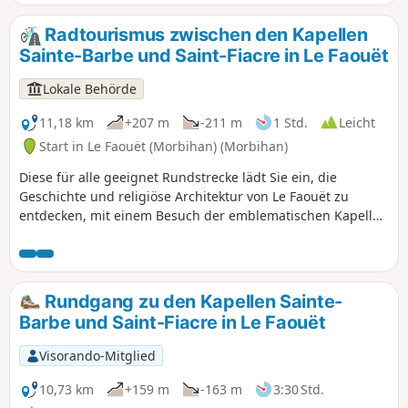
Jahrhundert und das Museum von Le Faouët, das
Ökomuseum und die Hohlganganlage von Botquenven
Radtourismus zwischen den Kapellen
sowie den Gerichtssaal in Priziac. Entlang der gesamten
Sainte-Barbe und Saint-Fiacre in Le Faouët
Strecke erwarten Sie herrliche Ausblicke und Sie entdecken
auch religiöse Sehenswürdigkeiten, darunter die berühmte
Lokale Behörde
Kapelle St. Fiacre mit ihrem Lettner. Eine ideale Route für
einen Ausflug mit der Familie oder mit Freunden.
11,18 km
+207 m
-211 m
1 Std.
Leicht
Start in Le Faouët (Morbihan) (Morbihan)
Diese für alle geeignet Rundstrecke lädt Sie ein, die
Geschichte und religiöse Architektur von Le Faouët zu
entdecken, mit einem Besuch der emblematischen Kapellen
Sainte-Barbe und Saint-Fiacre. Bei einem Zwischenstopp im
Dorf können Sie unter den Markthallen flanieren und das
Museum besuchen oder einfach eine kulinarische Pause in
einem der Geschäfte oder Restaurants einlegen.
Rundgang zu den Kapellen Sainte-
Barbe und Saint-Fiacre in Le Faouët
Visorando-Mitglied
10,73 km
+159 m
-163 m
3:30 Std.