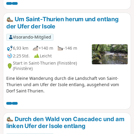
Faouët fließt der Ellé durch ein recht enges, bewaldetes Tal
mit Felsen an den Seiten und im Flussbett. Oben, entlang
des Tals, liegen malerische Weiler und vor allem die Kapelle
Um Saint-Thurien herum und entlang
Sainte-Barbe.
der Ufer der Isole
Visorando-Mitglied
6,93 km
+140 m
-146 m
2:25 Std.
Leicht
Start in Saint-Thurien (Finistère)
(Finistère)
Eine kleine Wanderung durch die Landschaft von Saint-
Thurien und am Ufer der Isole entlang, ausgehend vom
Dorf Saint-Thurien.
Durch den Wald von Cascadec und am
linken Ufer der Isole entlang