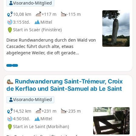
Visorando-Mitglied
10,08 km
+117 m
-115 m
3:15 Std.
Mittel
Start in Scaër (Finistère)
Diese Rundwanderung durch den Wald von
Cascadec führt durch alte, etwas
abgelegene Weiler, die oft gerade
restauriert werden, und kehrt dann am
linken Ufer des Flusses Isole mit seinen
Granitfelsen zurück. Entdecken Sie alte
Brotbacköfen, den imposanten Menhir Saint-
Rundwanderung Saint-Trémeur, Croix
Jean sowie die gleichnamige Kapelle und die
de Kerflao und Saint-Samuel ab Le Saint
ehemaligen Bolloré-Papierfabriken, einen
der beiden Produktionsorte des berühmten
Visorando-Mitglied
Zigarettenpapiers „OCB“. Anmerkung: Die
Kapelle wurde 2020 abgerissen.
14,52 km
+231 m
-235 m
4:50 Std.
Mittel
Start in Le Saint (Morbihan)