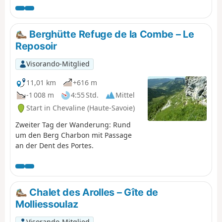
Hauptwasserzufuhr des Sees
darstellt, und endet mit einem Blick
auf Albertville und den Mont Blanc
Berghütte Refuge de la Combe – Le
am Col de l'Alpettaz (1580 m).
Reposoir
Visorando-Mitglied
11,01 km
+616 m
-1 008 m
4:55 Std.
Mittel
Start in Chevaline (Haute-Savoie)
Zweiter Tag der Wanderung: Rund
um den Berg Charbon mit Passage
an der Dent des Portes.
Chalet des Arolles – Gîte de
Molliessoulaz
Visorando-Mitglied