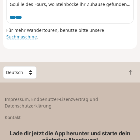
Gouille des Fours, wo Steinböcke ihr Zuhause gefunden
haben, mit herrlichem Blick auf den Mont Blanc.
Für mehr Wandertouren, benutze bitte unsere
Suchmaschine
.
W
Z
ä
u
h
r
l
ü
e
Impressum, Endbenutzer-Lizenzvertrag und
c
e
Datenschutzerklärung
k
i
n
n
Kontakt
a
L
c
a
Lade dir jetzt die App herunter und starte dein
h
n
nächstes Abenteuer!