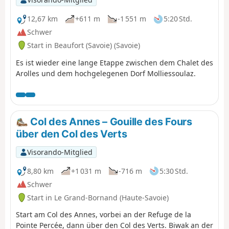
12,67 km
+611 m
-1 551 m
5:20 Std.
Schwer
Start in Beaufort (Savoie) (Savoie)
Es ist wieder eine lange Etappe zwischen dem Chalet des
Arolles und dem hochgelegenen Dorf Molliessoulaz.
Col des Annes – Gouille des Fours
über den Col des Verts
Visorando-Mitglied
8,80 km
+1 031 m
-716 m
5:30 Std.
Schwer
Start in Le Grand-Bornand (Haute-Savoie)
Start am Col des Annes, vorbei an der Refuge de la
Pointe Percée, dann über den Col des Verts. Biwak an der