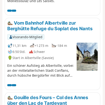
Molliessoulaz und Les Saisies.
Vom Bahnhof Albertville zur
Berghütte Refuge du Soplat des Nants
Visorando-Mitglied
11,31 km
+1 273 m
-184 m
6:50 Std.
Schwer
Start in Albertville (Savoie)
Ein schöner Aufstieg ab Albertville, vorbei
an der mittelalterlichen Stadt Conflans,
durch hübsche Bergdörfer mit Blick auf
das Tarentaise-Tal, bis zur Berghütte
Refuge du Soplat des Bachs. Diese liegt
ideal in der Nähe des Tour du
Beaufortain und bietet einen schönen
Gouille des Fours – Col des Annes
Blick auf Albertville und den
über den Lac de Tardevant
Olympiapark. Wanderung von Mai bis