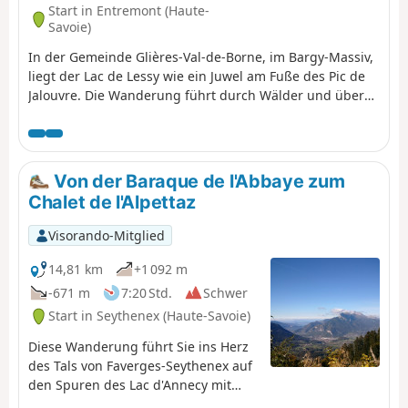
Start in Entremont (Haute-
Savoie)
In der Gemeinde Glières-Val-de-Borne, im Bargy-Massiv,
liegt der Lac de Lessy wie ein Juwel am Fuße des Pic de
Jalouvre. Die Wanderung führt durch Wälder und über
Almen. Abwechslung bietet ein kurzer felsiger Abschnitt.
Der Start in La Joux und die Rückkehr über die Montagne
de Paradis und Cocogne machen die Besonderheit
dieser Wanderung aus. Man kommt am über 200 Jahre
Von der Baraque de l'Abbaye zum
alten Weiler Les Chalets de Mayse vorbei. Das Chalet de
Chalet de l'Alpettaz
Lessy liegt am Seeufer hinter dem Col de la Forclaz.
Visorando-Mitglied
14,81 km
+1 092 m
-671 m
7:20 Std.
Schwer
Start in Seythenex (Haute-Savoie)
Diese Wanderung führt Sie ins Herz
des Tals von Faverges-Seythenex auf
den Spuren des Lac d'Annecy mit
dem Torrent de Saint-Ruph, der die