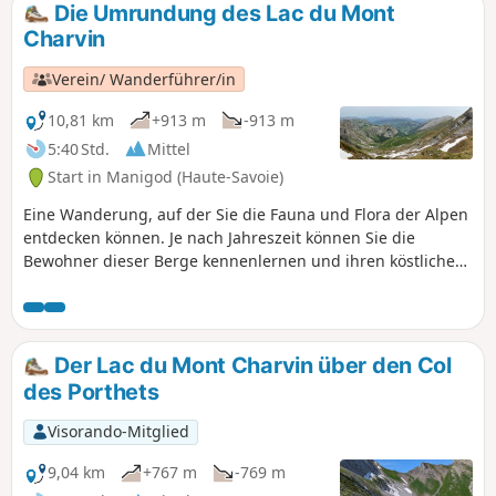
Die Umrundung des Lac du Mont
Charvin
Verein/ Wanderführer/in
10,81 km
+913 m
-913 m
5:40 Std.
Mittel
Start in Manigod (Haute-Savoie)
Eine Wanderung, auf der Sie die Fauna und Flora der Alpen
entdecken können. Je nach Jahreszeit können Sie die
Bewohner dieser Berge kennenlernen und ihren köstlichen
Käse probieren.
Der Lac du Mont Charvin über den Col
des Porthets
Visorando-Mitglied
9,04 km
+767 m
-769 m