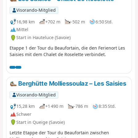
Außerhalb dieser Zeit werden die Seile abgebaut. Das war
Visorando-Mitglied
an diesem Tag (17. Juni) der Fall.
16,98 km
+702 m
-502 m
6:50 Std.
Mittel
Start in Hauteluce (Savoie)
Etappe 1 der Tour du Beaufortain, die den Ferienort Les
Saisies mit dem Chalet de Roselette verbindet.
Berghütte Molliessoulaz – Les Saisies
Visorando-Mitglied
15,28 km
+1 490 m
-786 m
8:35 Std.
Schwer
Start in Queige (Savoie)
Letzte Etappe der Tour du Beaufortain zwischen