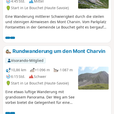
4:45 Std.
Mittel
Start in Le Bouchet (Haute-Savoie)
Eine Wanderung mittlerer Schwierigkeit durch die steilen
und steinigen Almwiesen des Mont Charvin. Vom Parkplatz
Fontanettes in der Gemeinde Le Bouchet geht es bergauf
zum Chalet des Fontanettes, zum Chalet de l'Aulp de
Marlens und dann durch die Schlucht zum Col des Porthets.
Von dort aus geht es hinunter zum Weg aus Manigod und
wieder hinauf zum See. Der Rückweg erfolgt auf dem
Rundwanderung um den Mont Charvin
gleichen Weg.
Visorando-Mitglied
10,86 km
+1 096 m
-1 087 m
6:15 Std.
Schwer
Start in Le Bouchet (Haute-Savoie)
Eine etwas luftige Wanderung mit
grandiosem Panorama. Der Weg am See
vorbei bietet die Gelegenheit für eine
angenehme Pause. Da die Route einen
Teil des Klettersteigs umfasst, sind in