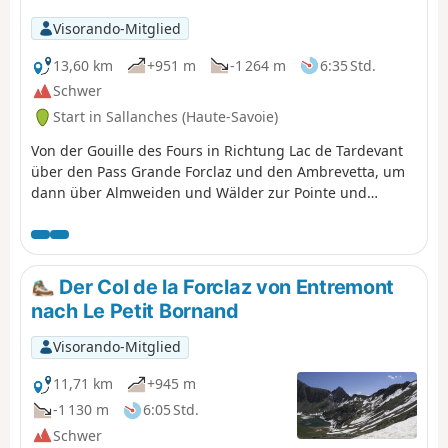
November: Lawinengefahr im Winter
Visorando-Mitglied
oberhalb von 1100 m Höhe.
13,60 km
+951 m
-1 264 m
6:35 Std.
Schwer
Start in Sallanches (Haute-Savoie)
Von der Gouille des Fours in Richtung Lac de Tardevant
über den Pass Grande Forclaz und den Ambrevetta, um
dann über Almweiden und Wälder zur Pointe und
anschließend zum Col des Annes zurückzukehren.
Der Col de la Forclaz von Entremont
nach Le Petit Bornand
Visorando-Mitglied
11,71 km
+945 m
-1 130 m
6:05 Std.
Schwer