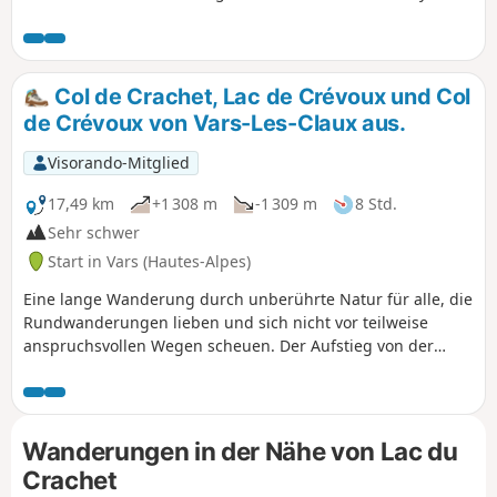
aus.
Col de Crachet, Lac de Crévoux und Col
de Crévoux von Vars-Les-Claux aus.
Visorando-Mitglied
17,49 km
+1 308 m
-1 309 m
8 Std.
Sehr schwer
Start in Vars (Hautes-Alpes)
Eine lange Wanderung durch unberührte Natur für alle, die
Rundwanderungen lieben und sich nicht vor teilweise
anspruchsvollen Wegen scheuen. Der Aufstieg von der
Crachet-Hütte zum Col de Crévoux (oder Col de Jaffeuil)
erfolgt nämlich über einen oft schrägen Pfad, auf dem man
trittsicher sein muss (siehe Abschnitt „Praktische
Informationen“). Aber es ist sehr naturbelassen! Man kann
Wanderungen in der Nähe von Lac du
diese Rundwanderung abkürzen, indem man mit dem
Crachet
Shuttlebus zum Col de Vars hinauffährt und auf dem