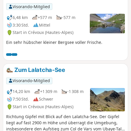
Visorando-Mitglied
6,48 km
+577 m
-577 m
3:30 Std.
Mittel
Start in Crévoux (Hautes-Alpes)
Ein sehr hübscher kleiner Bergsee voller Frische.
Zum Lalatcha-See
Visorando-Mitglied
14,20 km
+1 309 m
-1 308 m
7:50 Std.
Schwer
Start in Crévoux (Hautes-Alpes)
Richtung Gipfel mit Blick auf den Lalatcha-See. Der Gipfel
liegt auf fast 2900 m Höhe und überragt die Umgebung,
insbesondere den Aufstieg zum Col de Vars vom Ubaye-Tal