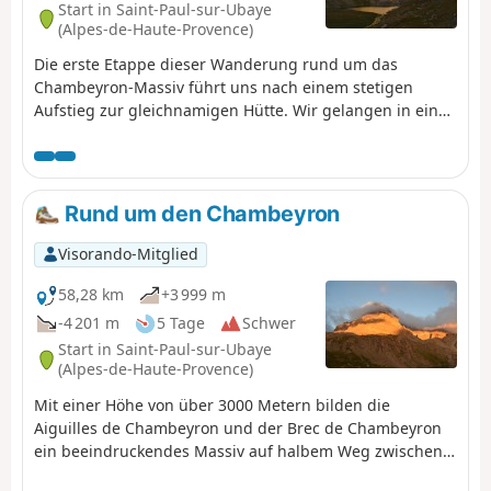
Start in Saint-Paul-sur-Ubaye
(Alpes-de-Haute-Provence)
Die erste Etappe dieser Wanderung rund um das
Chambeyron-Massiv führt uns nach einem stetigen
Aufstieg zur gleichnamigen Hütte. Wir gelangen in eine
herrliche Landschaft am Fuße des Brec de Chambeyron.
Rund um den Chambeyron
Visorando-Mitglied
58,28 km
+3 999 m
-4 201 m
5 Tage
Schwer
Start in Saint-Paul-sur-Ubaye
(Alpes-de-Haute-Provence)
Mit einer Höhe von über 3000 Metern bilden die
Aiguilles de Chambeyron und der Brec de Chambeyron
ein beeindruckendes Massiv auf halbem Weg zwischen
Queyras und Mercantour. Die hier beschriebene