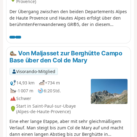
Provence)
Der Übergang zwischen den beiden Departements Alpes
de Haute Provence und Hautes Alpes erfolgt über den
berühmtenFernwanderweg GR®5, der in diesem
Abschnitt denGRP® du Tour de la Font Sancte
unterstützt.
Von Maljasset zur Berghütte Campo
Base über den Col de Mary
Visorando-Mitglied
14,93 km
+734 m
-1 007 m
6:20 Std.
Schwer
Start in Saint-Paul-sur-Ubaye
(Alpes-de-Haute-Provence)
Eine eher lange Etappe, aber mit sehr gleichmäßigem
Verlauf. Man steigt bis zum Col de Mary auf und macht
dann einen langen Abstieg bis zur Berghütte in