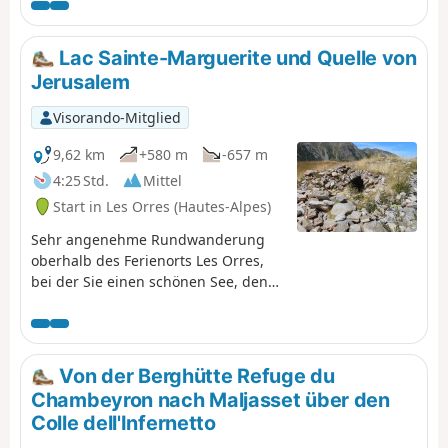
Wanderung bietet eine technisch einfache Route mit
Pässen auf über 2700 m und einem Gipfel auf über 3000
m. Die Umgebung ist wunderschön und man befindet
Lac Sainte-Marguerite und Quelle von
sich meist in einer Hochgebirgsatmosphäre.
Jerusalem
Visorando-Mitglied
9,62 km
+580 m
-657 m
4:25 Std.
Mittel
Start in Les Orres (Hautes-Alpes)
Sehr angenehme Rundwanderung
oberhalb des Ferienorts Les Orres,
bei der Sie einen schönen See, den
Lac de Sainte-Marguerite, und die
Quellen entdecken können, die Les
Orres mit Wasser versorgen und den
Namen Jérusalem tragen.
Von der Berghütte Refuge du
Chambeyron nach Maljasset über den
Colle dell'Infernetto