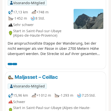
Visorando-Mitglied
17,13 km
+748 m
-1 452 m
8 Std.
Sehr schwer
Start in Saint-Paul-sur-Ubaye
(Alpes-de-Haute-Provence)
Die anspruchsvollste Etappe der Wanderung, bei der
nicht weniger als vier Pässe in über 2700 Metern Höhe
überquert werden. Die Strecke ist auf ihrer gesamten
Länge wunderschön! Die Lacs Marinet bieten die
Möglichkeit, sich vor dem letzten Abstieg zu erfrischen.
Maljasset – Ceillac
Visorando-Mitglied
15,96 km
+1 012 m
-1 293 m
7:25 Std.
Schwer
Start in Saint-Paul-sur-Ubaye (Alpes-de-Haute-