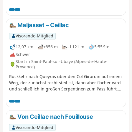
Chiaperra in Italien.
Maljasset – Ceillac
Visorando-Mitglied
12,07 km
+856 m
-1 121 m
5:55 Std.
Schwer
Start in Saint-Paul-sur-Ubaye (Alpes-de-Haute-
Provence)
Rückkehr nach Queyras über den Col Girardin auf einem
Weg, der zunächst recht steil ist, dann aber flacher wird
und schließlich in großen Serpentinen zum Pass führt.
Es folgt ein langer Abstieg zu den Seen, in denen sich
die berühmte Font Sancte, der höchste Punkt des
Queyras, spiegelt.
Von Ceillac nach Fouillouse
Visorando-Mitglied