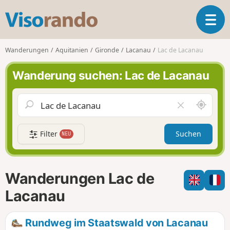
V
T
i
o
s
g
o
Wanderungen
Aquitanien
Gironde
Lacanau
Lac de Lacanau
g
r
l
a
Wanderung suchen: Lac de Lacanau
e
n
n
d
a
o
S
F
v
c
e
i
h
l
g
Filter
Suchen
NEU
a
d
a
u
l
t
m
e
i
i
e
Wanderungen Lac de
o
c
r
n
h
e
Lacanau
u
n
m
Rundweg im Staatswald von Lacanau