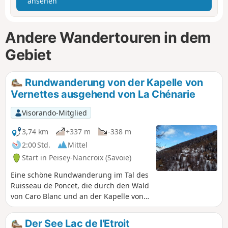
ansehen
Andere Wandertouren in dem
Gebiet
Rundwanderung von der Kapelle von
Vernettes ausgehend von La Chénarie
Visorando-Mitglied
3,74 km
+337 m
-338 m
2:00 Std.
Mittel
Start in Peisey-Nancroix (Savoie)
Eine schöne Rundwanderung im Tal des
Ruisseau de Poncet, die durch den Wald
von Caro Blanc und an der Kapelle von
Vernettes vorbeiführt. Ein paar etwas
steile Aufstiege, aber auf halber Strecke
Der See Lac de l'Etroit