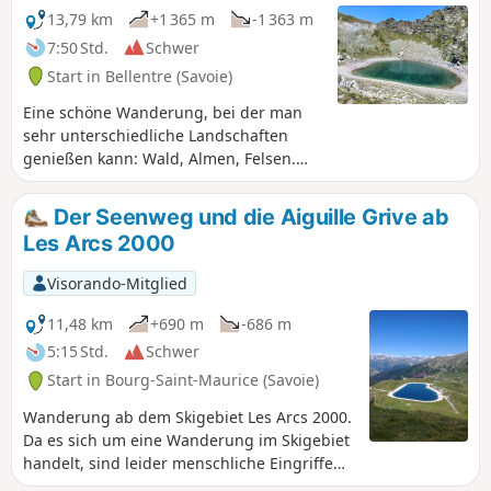
13,79 km
+1 365 m
-1 363 m
7:50 Std.
Schwer
Start in Bellentre (Savoie)
Eine schöne Wanderung, bei der man
sehr unterschiedliche Landschaften
genießen kann: Wald, Almen, Felsen.
Sehr schöner Blick auf das Beaufortain,
insbesondere auf die Pierra Menta, und
Der Seenweg und die Aiguille Grive ab
man kommt der bedrohlichen
Les Arcs 2000
Nordwand von Bellecôte näher. Als
Bonus gibt es einen einfachen 3000er.
Visorando-Mitglied
11,48 km
+690 m
-686 m
5:15 Std.
Schwer
Start in Bourg-Saint-Maurice (Savoie)
Wanderung ab dem Skigebiet Les Arcs 2000.
Da es sich um eine Wanderung im Skigebiet
handelt, sind leider menschliche Eingriffe
vorhanden, aber ich schlage Ihnen die