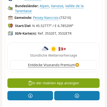
Bundesländer:
Alpen
,
Vanoise
,
Vallée de la
Tarentaise
Gemeinde:
Peisey-Nancroix
(73210)
Start/Ziel:
N 45.52777° / E 6.785209°
IGN-Karte(n):
Ref. 3532ET, 3532ETR
Stündliche Wettervorhersage
Entdecke Visorando Premium
In der mobilen App anzeigen