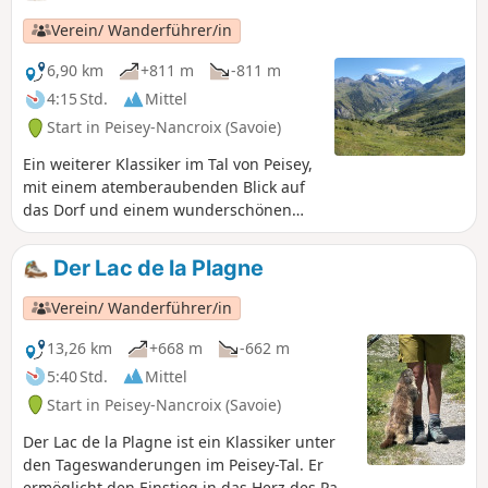
erwartet Sie eine sehr schöne Aussicht.
Verein/ Wanderführer/in
6,90 km
+811 m
-811 m
4:15 Std.
Mittel
Start in Peisey-Nancroix (Savoie)
Ein weiterer Klassiker im Tal von Peisey,
mit einem atemberaubenden Blick auf
das Dorf und einem wunderschönen
Panorama auf den Mont Pourri. Die
Route ist steil und etwas luftig, aber es
Der Lac de la Plagne
ist möglich, auf dem Rückweg die
Abstiegsroute zu nehmen.
Verein/ Wanderführer/in
13,26 km
+668 m
-662 m
5:40 Std.
Mittel
Start in Peisey-Nancroix (Savoie)
Der Lac de la Plagne ist ein Klassiker unter
den Tageswanderungen im Peisey-Tal. Er
ermöglicht den Einstieg in das Herz des Parc