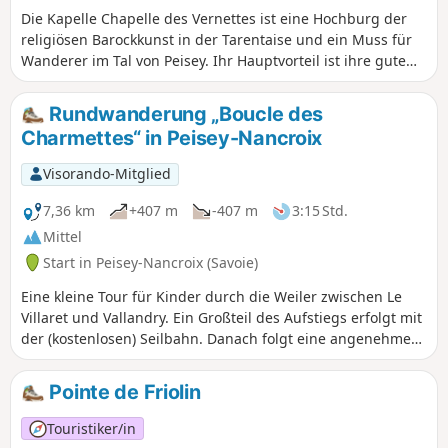
Gipfel der Rousse besser keine Höhenangst
Die Kapelle Chapelle des Vernettes ist eine Hochburg der
haben!
religiösen Barockkunst in der Tarentaise und ein Muss für
Wanderer im Tal von Peisey. Ihr Hauptvorteil ist ihre gute
Erreichbarkeit, was jedoch im Hochsommer, wenn viele
Autos Hinaufgehen, zu einem Problem werden kann.
Rundwanderung „Boucle des
Charmettes“ in Peisey-Nancroix
Visorando-Mitglied
7,36 km
+407 m
-407 m
3:15 Std.
Mittel
Start in Peisey-Nancroix (Savoie)
Eine kleine Tour für Kinder durch die Weiler zwischen Le
Villaret und Vallandry. Ein Großteil des Aufstiegs erfolgt mit
der (kostenlosen) Seilbahn. Danach folgt eine angenehme
Strecke durch den Wald mit einem schönen Blick auf das Tal
und bei gutem Wetter der Aussicht auf den Mont Blanc.
Pointe de Friolin
Touristiker/in