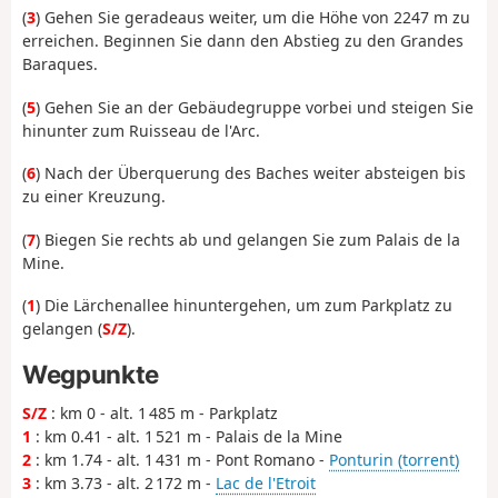
(
3
) Gehen Sie geradeaus weiter, um die Höhe von 2247 m zu
erreichen. Beginnen Sie dann den Abstieg zu den Grandes
Baraques.
(
5
) Gehen Sie an der Gebäudegruppe vorbei und steigen Sie
hinunter zum Ruisseau de l'Arc.
(
6
) Nach der Überquerung des Baches weiter absteigen bis
zu einer Kreuzung.
(
7
) Biegen Sie rechts ab und gelangen Sie zum Palais de la
Mine.
(
1
) Die Lärchenallee hinuntergehen, um zum Parkplatz zu
gelangen (
S/Z
).
Wegpunkte
S/Z
: km 0 - alt. 1 485 m - Parkplatz
1
: km 0.41 - alt. 1 521 m - Palais de la Mine
2
: km 1.74 - alt. 1 431 m - Pont Romano -
Ponturin (torrent)
3
: km 3.73 - alt. 2 172 m -
Lac de l'Etroit