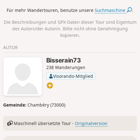
möglichst naturbelassene Route vor. Der
Für mehr Wandertouren, benutze unsere
Suchmaschine
.
erste Teil führt über einen schönen Weg
(den „Sentier des Lacs“) bis zum Lac des
Die Beschreibungen und GPX-Daten dieser Tour sind Eigentum
Moutons. Anschließend folgt ein kurzer, aber
des Autors/der Autorin. Bitte nicht ohne Genehmigung
steiler Aufstieg zur Aiguille Grive (2733 m)
kopieren.
mit herrlichem Blick auf den Mont Blanc,
bevor es wieder hinuntergeht.
AUTOR
Bisserain73
238 Wanderungen
Visorando-Mitglied
Gemeinde:
Chambéry (73000)
Maschinell übersetzte Tour -
Originalversion