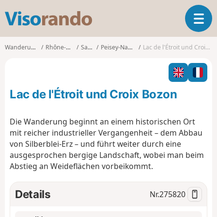
V
T
i
o
s
g
o
Wanderungen
Rhône-Alpes
Savoie
Peisey-Nancroix
Lac de l'Étroit und Croix Bozon
g
r
l
a
e
n
n
d
Lac de l'Étroit und Croix Bozon
a
o
v
i
Die Wanderung beginnt an einem historischen Ort
g
mit reicher industrieller Vergangenheit – dem Abbau
a
von Silberblei-Erz – und führt weiter durch eine
t
ausgesprochen bergige Landschaft, wobei man beim
i
o
Abstieg an Weideflächen vorbeikommt.
n
Details
Nr.
275820