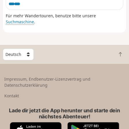
unternommen werden kann...
Für mehr Wandertouren, benutze bitte unsere
Suchmaschine
.
W
Z
ä
u
h
r
l
ü
e
Impressum, Endbenutzer-Lizenzvertrag und
c
e
Datenschutzerklärung
k
i
n
n
Kontakt
a
L
c
a
Lade dir jetzt die App herunter und starte dein
h
n
nächstes Abenteuer!
o
d
b
A
G