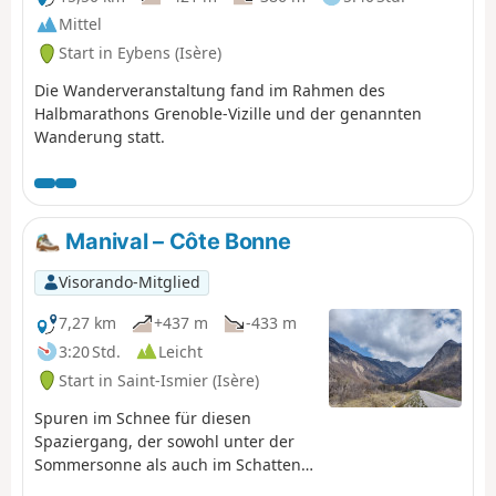
Mittel
Start in Eybens (Isère)
Die Wanderveranstaltung fand im Rahmen des
Halbmarathons Grenoble-Vizille und der genannten
Wanderung statt.
Manival – Côte Bonne
Visorando-Mitglied
7,27 km
+437 m
-433 m
3:20 Std.
Leicht
Start in Saint-Ismier (Isère)
Spuren im Schnee für diesen
Spaziergang, der sowohl unter der
Sommersonne als auch im Schatten
von Eichen und Tannen