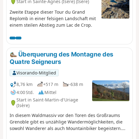
Start in Sainte-Agnès (Isère) (Isère)
Zweite Etappe dieser Tour du Grand
Replomb in einer felsigen Landschaft mit
einem steilen Abstieg zum Lac de Crop.
Überquerung des Montagne des
Quatre Seigneurs
Visorando-Mitglied
8,76 km
+517 m
-638 m
4:00 Std.
Mittel
Start in Saint-Martin-d'Uriage
(Isère)
In diesem Waldmassiv vor den Toren des Großraums
Grenoble gibt es unzählige Wandermöglichkeiten, die
sowohl Wanderer als auch Mountainbiker begeistern.
Der Vorteil dieser Route, die die Gemeinde Saint-Martin-