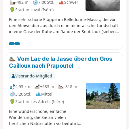
-492 m
7:00 Std.
Schwer
Start in Laval (Isère)
Eine sehr schöne Etappe im Belledonne-Massiv, die von
den Almweiden aus durch eine mineralische Landschaft
in eine Oase der Ruhe am Rande der Sept Laux (sieben
Seen) führt.
Vom Lac de la Jasse über den Gros
Cailloux nach Prapoutel
Visorando-Mitglied
4,95 km
+683 m
-818 m
3:20 Std.
Mittel
Start in Les Adrets (Isère)
Eine wunderschöne, einfache
Wanderung, die Sie an vielen
herrlichen Naturstätten vorbeiführt