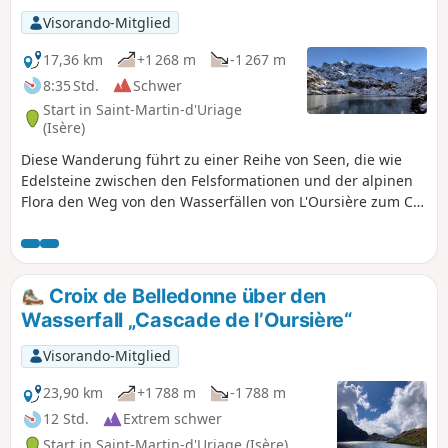
Visorando-Mitglied
17,36 km
+1 268 m
-1 267 m
8:35 Std.
Schwer
Start in Saint-Martin-d'Uriage
(Isère)
Diese Wanderung führt zu einer Reihe von Seen, die wie
Edelsteine zwischen den Felsformationen und der alpinen
Flora den Weg von den Wasserfällen von L'Oursière zum Col
de la Pra säumen. Diese teilweise abseits der Wege
verlaufende Route ist besonders tückisch: Es ist unmöglich,
einen Zeitplan einzuhalten, denn die Faszination der
Landschaften zwingt zum Verweilen und Betrachten. Ein
Croix de Belledonne über den
kleiner Teil der Strecke verläuft abseits der Wege, ohne
Wasserfall „Cascade de l’Oursière“
dass jedoch Orientierungsschwierigkeiten auftreten.
Visorando-Mitglied
23,90 km
+1 788 m
-1 788 m
12 Std.
Extrem schwer
Start in Saint-Martin-d'Uriage (Isère)