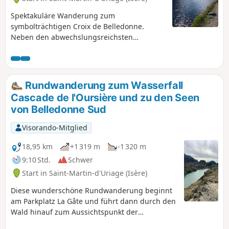
Spektakuläre Wanderung zum
symbolträchtigen Croix de Belledonne.
Neben den abwechslungsreichsten
Alpenlandschaften, den zahlreichen
herrlichen Seen entlang der Strecke und
den schönen Begegnungen, die man
unterwegs macht, bietet das Ziel dieser
Rundwanderung zum Wasserfall
Wanderung einen atemberaubenden Blick
Cascade de l'Oursière und zu den Seen
auf den Vercors, die Chartreuse und die
von Belledonne Sud
Écrins. Start auf 1.100 m Höhe und Ziel auf
2.926 m Höhe. Viel Spaß!
Visorando-Mitglied
18,95 km
+1 319 m
-1 320 m
9:10 Std.
Schwer
Start in Saint-Martin-d'Uriage (Isère)
Diese wunderschöne Rundwanderung beginnt
am Parkplatz La Gâte und führt dann durch den
Wald hinauf zum Aussichtspunkt der
imposanten und schönen Cascade de