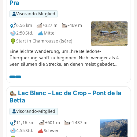
Pra
Blick von der Meije angezogen, die so
nah zu sein scheint.⚠️ Diese
Visorando-Mitglied
Wanderung kann vom 30.06. bis zum
01.10. nur zu Fuß unternommen
6,56 km
+327 m
-469 m
werden. ⚠️
2:50 Std.
Mittel
Start in Chamrousse (Isère)
Eine leichte Wanderung, um Ihre Belledone-
Überquerung sanft zu beginnen. Nicht weniger als 4
Seen säumen die Strecke, an denen meist gebadet
und/oder ein Nickerchen gemacht werden kann. Diese
Beschreibung betrachtet diese Wanderung als einfache
Strecke, aber eine Hin- und Rückwanderung am selben
Tag ist ebenfalls möglich.Eine sportlichere Variante ist
Lac Blanc – Lac de Crop – Pont de la
möglich, siehe hier
Betta
Visorando-Mitglied
11,16 km
+601 m
-1 437 m
4:55 Std.
Schwer