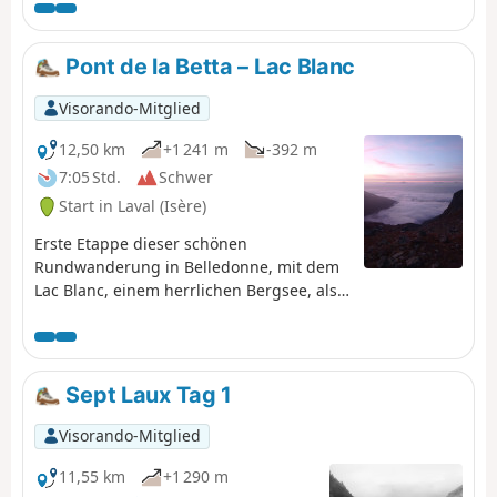
d'Uriage mit Eybens verbindet, besteht darin, dass sie
abwechslungsreiche Ausblicke bietet, zunächst auf das
Belledonne-Massiv und dann auf die „Hauptstadt der
Pont de la Betta – Lac Blanc
Alpen“, die vom Vercors und der Chartreuse überragt
wird.
Visorando-Mitglied
12,50 km
+1 241 m
-392 m
7:05 Std.
Schwer
Start in Laval (Isère)
Erste Etappe dieser schönen
Rundwanderung in Belledonne, mit dem
Lac Blanc, einem herrlichen Bergsee, als
krönendem Abschluss.
Sept Laux Tag 1
Visorando-Mitglied
11,55 km
+1 290 m