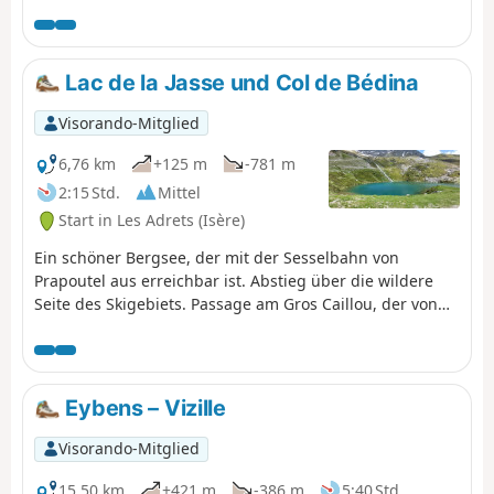
und von der aus Sie einen
atemberaubenden Blick auf das
Grésivaudan-Tal und das Chartreuse-
Massiv genießen können.
Lac de la Jasse und Col de Bédina
Visorando-Mitglied
6,76 km
+125 m
-781 m
2:15 Std.
Mittel
Start in Les Adrets (Isère)
Ein schöner Bergsee, der mit der Sesselbahn von
Prapoutel aus erreichbar ist. Abstieg über die wildere
Seite des Skigebiets. Passage am Gros Caillou, der von
vielen Kletterern genutzt wird.
Eybens – Vizille
Visorando-Mitglied
15,50 km
+421 m
-386 m
5:40 Std.