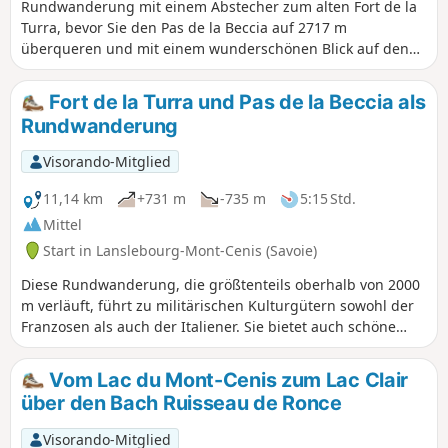
Rundwanderung mit einem Abstecher zum alten Fort de la
Turra, bevor Sie den Pas de la Beccia auf 2717 m
überqueren und mit einem wunderschönen Blick auf den
Lac du Mont-Cenis und seinen Staudamm wieder
hinuntersteigen.
Fort de la Turra und Pas de la Beccia als
Rundwanderung
Visorando-Mitglied
11,14 km
+731 m
-735 m
5:15 Std.
Mittel
Start in Lanslebourg-Mont-Cenis (Savoie)
Diese Rundwanderung, die größtenteils oberhalb von 2000
m verläuft, führt zu militärischen Kulturgütern sowohl der
Franzosen als auch der Italiener. Sie bietet auch schöne
Ausblicke, insbesondere auf die Vanoise und den Lac du
Mont Cenis. Die Wegmarkierung besteht aus Wegweisern,
Vom Lac du Mont-Cenis zum Lac Clair
aber auch aus zahlreichen Farbmarkierungen in allen
über den Bach Ruisseau de Ronce
Formen und Farben. Achten Sie jedoch auf die blauen
Sterne auf weißem Hintergrund. Von (3) bis (6) ist die Route
Visorando-Mitglied