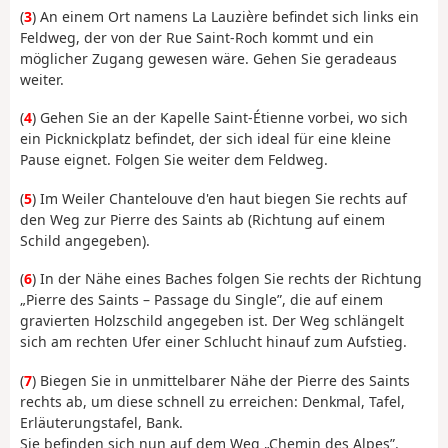
(
3
) An einem Ort namens La Lauzière befindet sich links ein
Feldweg, der von der Rue Saint-Roch kommt und ein
möglicher Zugang gewesen wäre. Gehen Sie geradeaus
weiter.
(
4
) Gehen Sie an der Kapelle Saint-Étienne vorbei, wo sich
ein Picknickplatz befindet, der sich ideal für eine kleine
Pause eignet. Folgen Sie weiter dem Feldweg.
(
5
) Im Weiler Chantelouve d'en haut biegen Sie rechts auf
den Weg zur Pierre des Saints ab (Richtung auf einem
Schild angegeben).
(
6
) In der Nähe eines Baches folgen Sie rechts der Richtung
„Pierre des Saints – Passage du Single”, die auf einem
gravierten Holzschild angegeben ist. Der Weg schlängelt
sich am rechten Ufer einer Schlucht hinauf zum Aufstieg.
(
7
) Biegen Sie in unmittelbarer Nähe der Pierre des Saints
rechts ab, um diese schnell zu erreichen: Denkmal, Tafel,
Erläuterungstafel, Bank.
Sie befinden sich nun auf dem Weg „Chemin des Alpes”.