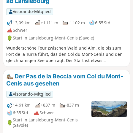
ab Lanslebourg
Visorando-Mitglied
13,09 km
+1 111 m
-1 102 m
6:55 Std.
Schwer
Start in Lanslebourg-Mont-Cenis (Savoie)
Wunderschöne Tour zwischen Wald und Alm, die bis zum
Fort de la Turra führt, das den Col du Mont-Cenis und den
gleichnamigen See überragt. Der Start ist etwas
anspruchsvoll, bietet aber ein herrliches Panorama. Auf
dem Rückweg kann man die Weiden am
Der Pas de la Beccia vom Col du Mont-
gegenüberliegenden Hang und die Pisten genießen. Das
Cenis aus gesehen
macht Lust darauf, im Winter die Skier anzuschnallen.
Visorando-Mitglied
14,61 km
+837 m
-837 m
6:35 Std.
Schwer
Start in Lanslebourg-Mont-Cenis
(Savoie)