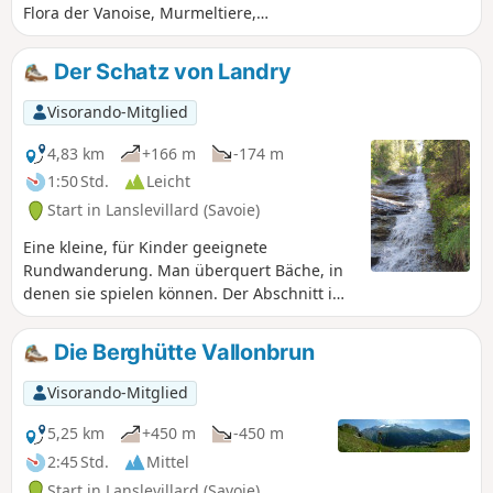
Flora der Vanoise, Murmeltiere,
vielleicht auch der Bartgeier und
herrliche Panoramablicke erwarten Sie
Der Schatz von Landry
auf dieser Wanderung mit einem
Zwischenstopp in der Berghütte, deren
Visorando-Mitglied
Hüttenwirte sehr sympathisch sind.
4,83 km
+166 m
-174 m
1:50 Std.
Leicht
Start in Lanslevillard (Savoie)
Eine kleine, für Kinder geeignete
Rundwanderung. Man überquert Bäche, in
denen sie spielen können. Der Abschnitt im
Wald ist sehr angenehm, besonders wenn
es warm ist. Außerdem können sie
Die Berghütte Vallonbrun
Walderdbeeren und Himbeeren finden.
Entlang der Strecke gibt es
Visorando-Mitglied
Informationstafeln über das Leben im Dorf.
5,25 km
+450 m
-450 m
2:45 Std.
Mittel
Start in Lanslevillard (Savoie)