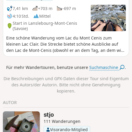
wenig frequentiert.
7,41 km
+703 m
-697 m
4:10 Std.
Mittel
Start in Lanslebourg-Mont-Cenis
(Savoie)
Eine schöne Wanderung vom Lac du Mont Cenis zum
kleinen Lac Clair. Die Strecke bietet schöne Ausblicke auf
den Lac de Mont-Cenis (obwohl er an dem Tag, an dem wir
die Wanderung gemacht haben, in Wolken gehüllt war).
Eine recht familienfreundliche Wanderung.
Für mehr Wandertouren, benutze unsere
Suchmaschine
.
Die Beschreibungen und GPX-Daten dieser Tour sind Eigentum
des Autors/der Autorin. Bitte nicht ohne Genehmigung
kopieren.
AUTOR
stjo
111 Wanderungen
Visorando-Mitglied