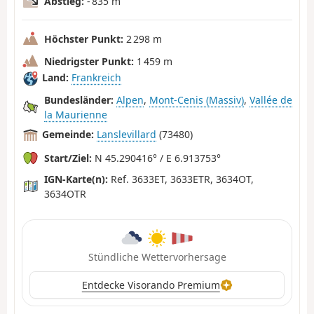
Abstieg:
- 835 m
Höchster Punkt:
2 298 m
Niedrigster Punkt:
1 459 m
Land:
Frankreich
Bundesländer:
Alpen
,
Mont-Cenis (Massiv)
,
Vallée de
la Maurienne
Gemeinde:
Lanslevillard
(73480)
Start/Ziel:
N 45.290416° / E 6.913753°
IGN-Karte(n):
Ref. 3633ET, 3633ETR, 3634OT,
3634OTR
Stündliche Wettervorhersage
Entdecke Visorando Premium