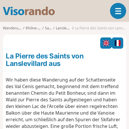
V
T
i
o
s
g
o
Wanderungen
Rhône-Alpes
Savoie
Lanslevillard
La Pierre des Saints von Lanslevillard aus
g
r
l
a
e
n
n
d
La Pierre des Saints von
a
o
v
Lanslevillard aus
i
g
Wir haben diese Wanderung auf der Schattenseite
a
des Val Cenis gemacht, beginnend mit dem treffend
t
i
benannten Chemin du Petit Bonheur, sind dann im
o
Wald zur Pierre des Saints aufgestiegen und haben
n
den kleinen Lac de l'Arcelle über einen regelrechten
Balkon über die Haute Maurienne und die Vanoise
erreicht, um schließlich auf den Spuren der Skifahrer
wieder abzusteigen. Eine große Portion frische Luft,