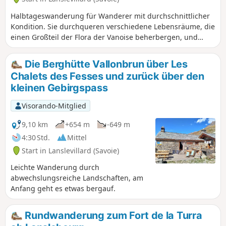
Halbtageswanderung für Wanderer mit durchschnittlicher
Kondition. Sie durchqueren verschiedene Lebensräume, die
einen Großteil der Flora der Vanoise beherbergen, und
genießen dabei einen außergewöhnlichen Ausblick auf die
Gipfel der Maurienne und der Ecrins.
Die Berghütte Vallonbrun über Les
Chalets des Fesses und zurück über den
kleinen Gebirgspass
Visorando-Mitglied
9,10 km
+654 m
-649 m
4:30 Std.
Mittel
Start in Lanslevillard (Savoie)
Leichte Wanderung durch
abwechslungsreiche Landschaften, am
Anfang geht es etwas bergauf.
Rundwanderung zum Fort de la Turra