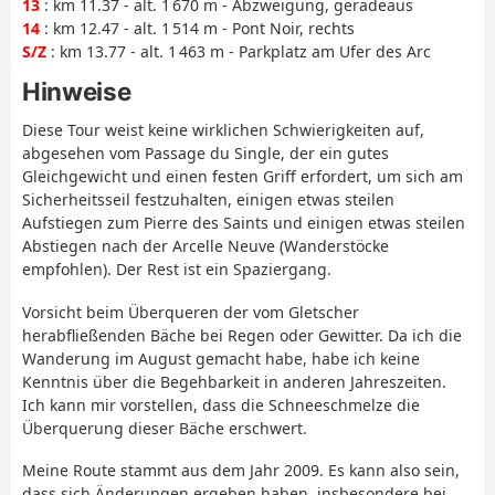
13
: km 11.37 - alt. 1 670 m - Abzweigung, geradeaus
14
: km 12.47 - alt. 1 514 m - Pont Noir, rechts
S/Z
: km 13.77 - alt. 1 463 m - Parkplatz am Ufer des Arc
Hinweise
Diese Tour weist keine wirklichen Schwierigkeiten auf,
abgesehen vom Passage du Single, der ein gutes
Gleichgewicht und einen festen Griff erfordert, um sich am
Sicherheitsseil festzuhalten, einigen etwas steilen
Aufstiegen zum Pierre des Saints und einigen etwas steilen
Abstiegen nach der Arcelle Neuve (Wanderstöcke
empfohlen). Der Rest ist ein Spaziergang.
Vorsicht beim Überqueren der vom Gletscher
herabfließenden Bäche bei Regen oder Gewitter. Da ich die
Wanderung im August gemacht habe, habe ich keine
Kenntnis über die Begehbarkeit in anderen Jahreszeiten.
Ich kann mir vorstellen, dass die Schneeschmelze die
Überquerung dieser Bäche erschwert.
Meine Route stammt aus dem Jahr 2009. Es kann also sein,
dass sich Änderungen ergeben haben, insbesondere bei