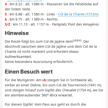
4
: km 6.22 - alt. 1 686 m - Passieren Sie die Felsblöcke auf
der linken Seite
5
: km 6.88 - alt. 1 580 m - Links -
Col de la Chante (1572m)
6
: km 8.75 - alt. 1 389 m - Rechts
S/Z
: km 11.13 - alt. 1 157 m - Parkplatz Pont des Amayères
Hinweise
GR®93
Die Route folgt bis zum Col de Jajène dem
. Der
Abschnitt zwischen dem Col de Jajène und dem Col de la
Chante ist nicht markiert und erfordert etwas
Aufmerksamkeit.
Keine besondere Ausrüstung erforderlich.
Einen Besuch wert
Für die Mutigeren: Am (
4
) steigen Sie in Sichtweite ab,
vorbei an einer Doline, bis zum Col de Tournerond (1641 m)
und steigen hinauf zum Gipfel des Chevalet (1754 m), wo Sie
ein atemberaubender 360°-Blick erwartet.
Für diesen Gipfel: Vom Pass aus geht es durch die