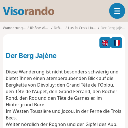
V
T
i
o
s
g
o
Wanderungen
Rhône-Alpes
Drôme
Lus-la-Croix-Haute
Der Berg Jajène
g
r
l
a
e
n
n
d
Der Berg Jajène
a
o
v
i
Diese Wanderung ist nicht besonders schwierig und
g
bietet Ihnen einen atemberaubenden Blick auf die
a
Bergkette von Dévoluy: den Grand Tête de l'Obiou,
t
den Tête de l'Aupet, den Grand Ferrand, den Rocher
i
o
Rond, den Roc und den Tête de Garnesier, im
n
Hintergrund Bure.
Im Westen Toussière und Jocou, in der Ferne die Trois
Becs.
Weiter nördlich der Rognon und der Gipfel des Aup.