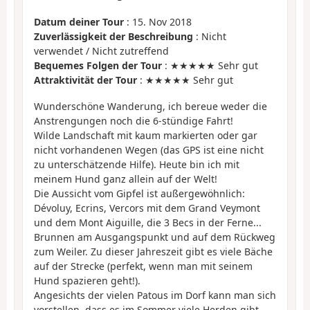
Datum deiner Tour
: 15. Nov 2018
Zuverlässigkeit der Beschreibung
: Nicht
verwendet / Nicht zutreffend
Bequemes Folgen der Tour
: ★★★★★ Sehr gut
Attraktivität der Tour
: ★★★★★ Sehr gut
Wunderschöne Wanderung, ich bereue weder die
Anstrengungen noch die 6-stündige Fahrt!
Wilde Landschaft mit kaum markierten oder gar
nicht vorhandenen Wegen (das GPS ist eine nicht
zu unterschätzende Hilfe). Heute bin ich mit
meinem Hund ganz allein auf der Welt!
Die Aussicht vom Gipfel ist außergewöhnlich:
Dévoluy, Ecrins, Vercors mit dem Grand Veymont
und dem Mont Aiguille, die 3 Becs in der Ferne...
Brunnen am Ausgangspunkt und auf dem Rückweg
zum Weiler. Zu dieser Jahreszeit gibt es viele Bäche
auf der Strecke (perfekt, wenn man mit seinem
Hund spazieren geht!).
Angesichts der vielen Patous im Dorf kann man sich
vorstellen, dass es im Sommer viele Herden gibt.