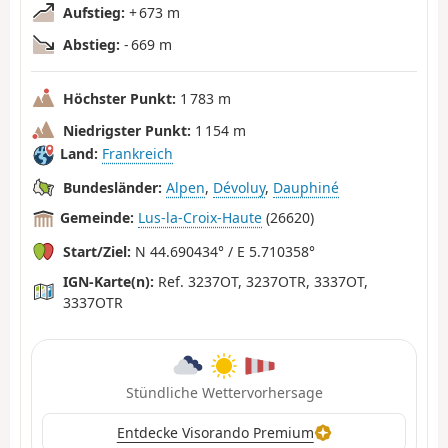
Aufstieg:
+ 673 m
Abstieg:
- 669 m
Höchster Punkt:
1 783 m
Niedrigster Punkt:
1 154 m
Land:
Frankreich
Bundesländer:
Alpen
,
Dévoluy
,
Dauphiné
Gemeinde:
Lus-la-Croix-Haute
(26620)
Start/Ziel:
N 44.690434° / E 5.710358°
IGN-Karte(n):
Ref. 3237OT, 3237OTR, 3337OT,
3337OTR
Stündliche Wettervorhersage
Entdecke Visorando Premium