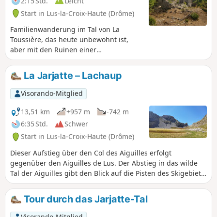
2:15 Std.
Leicht
ein außergewöhnlicher Panoramablick
Start in Lus-la-Croix-Haute (Drôme)
auf die Alpen. Der Rückweg folgt einer
breiten Schlucht, die zum Ruisseau de
Familienwanderung im Tal von La
Tranchemule und dann zu den Gorges
Toussière, das heute unbewohnt ist,
des Amayères führt.
aber mit den Ruinen einer
Templerkommende Spuren der
Vergangenheit bewahrt. In den
La Jarjatte – Lachaup
Monaten Mai und Juni ist dies eine
schöne Wanderung, um die Bergflora zu
Visorando-Mitglied
genießen. Blick auf die Ausläufer des
Oisans und des Dévoluy.
13,51 km
+957 m
-742 m
6:35 Std.
Schwer
Start in Lus-la-Croix-Haute (Drôme)
Dieser Aufstieg über den Col des Aiguilles erfolgt
gegenüber den Aiguilles de Lus. Der Abstieg in das wilde
Tal der Aiguilles gibt den Blick auf die Pisten des Skigebiets
La Joue du Loup frei.
Tour durch das Jarjatte-Tal
Visorando-Mitglied