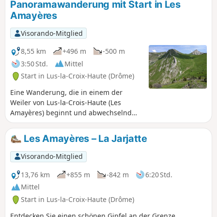
Panoramawanderung mit Start in Les
Amayères
Visorando-Mitglied
8,55 km
+496 m
-500 m
3:50 Std.
Mittel
Start in Lus-la-Croix-Haute (Drôme)
Eine Wanderung, die in einem der
Weiler von Lus-la-Crois-Haute (Les
Amayères) beginnt und abwechselnd
über Wiesen, durch Wälder, über Hänge
und Almen führt. Eine relativ kurze
Les Amayères – La Jarjatte
Route mit einem Höhenunterschied von
nur 480 m, die jedoch herrliche
Visorando-Mitglied
Ausblicke auf die umliegenden Berge
(Jocou, Rognon, Jagène, Pointe
13,76 km
+855 m
-842 m
6:20 Std.
Feuillette...) bietet.
Mittel
Start in Lus-la-Croix-Haute (Drôme)
Entdecken Sie einen schönen Gipfel an der Grenze