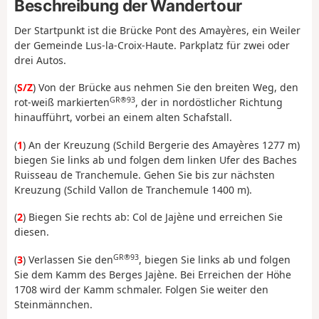
Beschreibung der Wandertour
Der Startpunkt ist die Brücke Pont des Amayères, ein Weiler
der Gemeinde Lus-la-Croix-Haute. Parkplatz für zwei oder
drei Autos.
(
S/Z
) Von der Brücke aus nehmen Sie den breiten Weg, den
GR®93
rot-weiß markierten
, der in nordöstlicher Richtung
hinaufführt, vorbei an einem alten Schafstall.
(
1
) An der Kreuzung (Schild Bergerie des Amayères 1277 m)
biegen Sie links ab und folgen dem linken Ufer des Baches
Ruisseau de Tranchemule. Gehen Sie bis zur nächsten
Kreuzung (Schild Vallon de Tranchemule 1400 m).
(
2
) Biegen Sie rechts ab: Col de Jajène und erreichen Sie
diesen.
GR®93
(
3
) Verlassen Sie den
, biegen Sie links ab und folgen
Sie dem Kamm des Berges Jajène. Bei Erreichen der Höhe
1708 wird der Kamm schmaler. Folgen Sie weiter den
Steinmännchen.