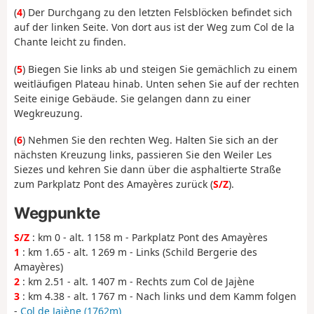
(
4
) Der Durchgang zu den letzten Felsblöcken befindet sich
auf der linken Seite. Von dort aus ist der Weg zum Col de la
Chante leicht zu finden.
(
5
) Biegen Sie links ab und steigen Sie gemächlich zu einem
weitläufigen Plateau hinab. Unten sehen Sie auf der rechten
Seite einige Gebäude. Sie gelangen dann zu einer
Wegkreuzung.
(
6
) Nehmen Sie den rechten Weg. Halten Sie sich an der
nächsten Kreuzung links, passieren Sie den Weiler Les
Siezes und kehren Sie dann über die asphaltierte Straße
zum Parkplatz Pont des Amayères zurück (
S/Z
).
Wegpunkte
S/Z
: km 0 - alt. 1 158 m - Parkplatz Pont des Amayères
1
: km 1.65 - alt. 1 269 m - Links (Schild Bergerie des
Amayères)
2
: km 2.51 - alt. 1 407 m - Rechts zum Col de Jajène
3
: km 4.38 - alt. 1 767 m - Nach links und dem Kamm folgen
-
Col de Jajène (1762m)