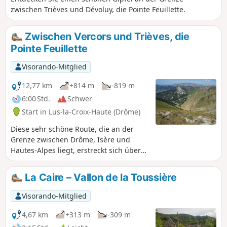
zwischen Trièves und Dévoluy, die Pointe Feuillette.
Zwischen Vercors und Trièves, die
Pointe Feuillette
Visorando-Mitglied
12,77 km
+814 m
-819 m
6:00 Std.
Schwer
Start in Lus-la-Croix-Haute (Drôme)
Diese sehr schöne Route, die an der
Grenze zwischen Drôme, Isère und
Hautes-Alpes liegt, erstreckt sich über
den östlichen Teil des Gebiets von Lus-
la-Croix-Haute. Nach einer
La Caire – Vallon de la Toussière
subhorizontalen Überquerung am Fuße
des Berges steigt der Weg im Wald an,
Visorando-Mitglied
bevor er über die Almwiesen bis zur
Pointe Feuillette führt. Von Pässen zu
4,67 km
+313 m
-309 m
Bergkämmen bietet sich dem Wanderer