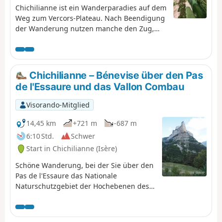
Chichilianne ist ein Wanderparadies auf dem
Weg zum Vercors-Plateau. Nach Beendigung
der Wanderung nutzen manche den Zug,
der in Clelles hält. Doch nur wenige
Wanderer wissen, dass man von Chichilianne
oder La Richardière aus in weniger als zwei
Stunden den Bahnhof von Clelles erreichen
Chichilianne – Bénevise über den Pas
kann, indem man fast drei Kilometer lang
de l'Essaure und das Vallon Combau
einem Bewässerungskanal folgt. Diese
Rückwanderung nach Clelles kann auch in
Visorando-Mitglied
umgekehrter Richtung zurückgelegt werden,
wenn Sie Ihre Tour beginnen.
14,45 km
+721 m
-687 m
6:10 Std.
Schwer
Start in Chichilianne (Isère)
Schöne Wanderung, bei der Sie über den
Pas de l'Essaure das Nationale
Naturschutzgebiet der Hochebenen des
Vercors erreichen und dann auf der Seite
der Drôme durch eine der schönsten
Landschaften des Vercors, das Vallon