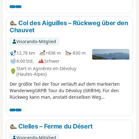
Skigebiets La Joue du Loup frei.
Col des Aiguilles – Rückweg über den
Chauvet
Visorando-Mitglied
12,78 km
+836 m
-830 m
6:00 Std.
Schwer
Start in Agnières-en-Dévoluy
(Hautes-Alpes)
Der größte Teil der Tour verläuft auf dem markierten
WanderwegGRP® Tour du Dévoluy (GR®94). Für den
Rückweg kann man, anstatt denselben Weg
zurückzugehen, eine Abwechslung einbauen und über
den kleinen Gebirgspass und den Charvet zurückkehren.
Diese Route verläuft abseits der Wege. Diese Variante
sollte nur bei guter Sicht unternommen werden und
Clelles – Ferme du Désert
erfordert Kenntnisse im Umgang mit Karte und
Kompass, die für das Wandern abseits der Wege
Visorando-Mitglied