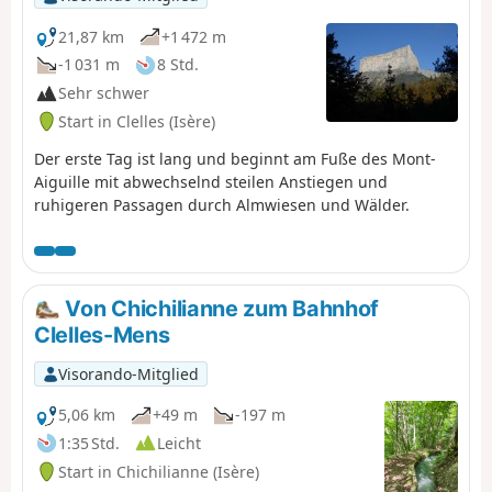
unerlässlich sind. Die Aussicht vom Chauvet auf den
Dévoluy ist wunderschön.
21,87 km
+1 472 m
-1 031 m
8 Std.
Sehr schwer
Start in Clelles (Isère)
Der erste Tag ist lang und beginnt am Fuße des Mont-
Aiguille mit abwechselnd steilen Anstiegen und
ruhigeren Passagen durch Almwiesen und Wälder.
Von Chichilianne zum Bahnhof
Clelles-Mens
Visorando-Mitglied
5,06 km
+49 m
-197 m
1:35 Std.
Leicht
Start in Chichilianne (Isère)