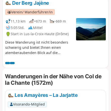
Der Berg Jajène
Verein/ Wanderführer/in
11,13 km
+673 m
-669 m
5:05 Std.
Mittel
Start in Lus-la-Croix-Haute (Drôme)
Diese Wanderung ist nicht besonders
schwierig und bietet Ihnen einen
atemberaubenden Blick auf die
Bergkette von Dévoluy: den Grand Tête
de l'Obiou, den Tête de l'Aupet, den
Grand Ferrand, den Rocher Rond, den
Roc und den Tête de Garnesier, im
Wanderungen in der Nähe von Col de
Hintergrund Bure. Im Westen Toussière
la Chante (1572m)
und Jocou, in der Ferne die Trois Becs.
Weiter nördlich der Rognon und der
Gipfel des Aup. Im Hintergrund die
Les Amayères – La Jarjatte
Bergkette des Vercors. Und viele andere
Visorando-Mitglied
Gipfel, die ich Ihnen zum Erraten
überlasse.