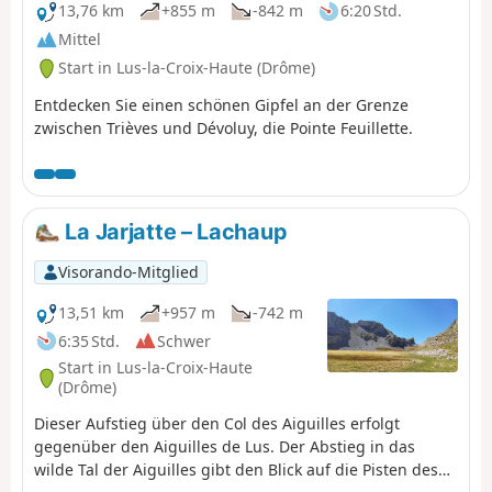
13,76 km
+855 m
-842 m
6:20 Std.
Mittel
Start in Lus-la-Croix-Haute (Drôme)
Entdecken Sie einen schönen Gipfel an der Grenze
zwischen Trièves und Dévoluy, die Pointe Feuillette.
La Jarjatte – Lachaup
Visorando-Mitglied
13,51 km
+957 m
-742 m
6:35 Std.
Schwer
Start in Lus-la-Croix-Haute
(Drôme)
Dieser Aufstieg über den Col des Aiguilles erfolgt
gegenüber den Aiguilles de Lus. Der Abstieg in das
wilde Tal der Aiguilles gibt den Blick auf die Pisten des