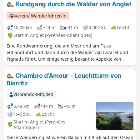
Rundgang durch die Wälder von Anglet
Verein/ Wanderführer/in
10,09 km
+44 m
-41 m
3:00 Std.
Leicht
Start in Anglet (Pyrénées-Atlantiques)
Eine Rundwanderung, die am Meer und am Fluss
entlangführt und dann durch die Wälder von Lazaret und
Pignada führt. Um einige wenig bekannte Aspekte von
Anglet und Bayonne zu entdecken.
Chambre d'Amour – Leuchtturm von
Biarritz
Visorando-Mitglied
5,48 km
+44 m
-40 m
1:40 Std.
Leicht
Start in Anglet (Pyrénées-
Atlantiques)
Diese Wanderung ist wie ein Balkon mit Blick auf den Ozean