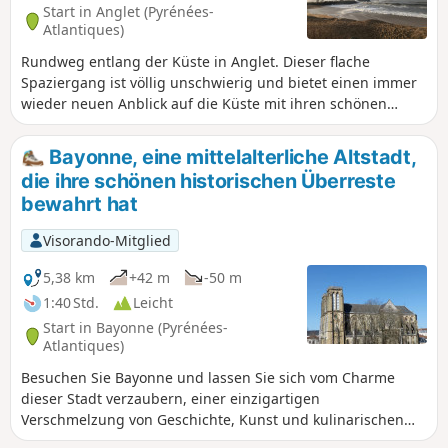
Start in Anglet (Pyrénées-
Atlantiques)
Rundweg entlang der Küste in Anglet. Dieser flache
Spaziergang ist völlig unschwierig und bietet einen immer
wieder neuen Anblick auf die Küste mit ihren schönen
Wellen.
Bayonne, eine mittelalterliche Altstadt,
die ihre schönen historischen Überreste
bewahrt hat
Visorando-Mitglied
5,38 km
+42 m
-50 m
1:40 Std.
Leicht
Start in Bayonne (Pyrénées-
Atlantiques)
Besuchen Sie Bayonne und lassen Sie sich vom Charme
dieser Stadt verzaubern, einer einzigartigen
Verschmelzung von Geschichte, Kunst und kulinarischen
Genüssen. Tauchen Sie ein in die Welt einer Stadt der Kunst