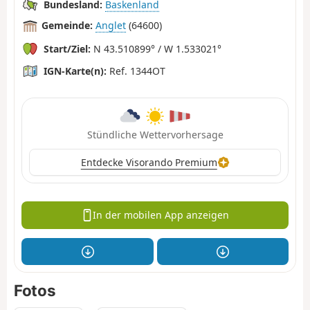
Bundesland:
Baskenland
Gemeinde:
Anglet
(64600)
Start/Ziel:
N 43.510899° / W 1.533021°
IGN-Karte(n):
Ref. 1344OT
Stündliche Wettervorhersage
Entdecke Visorando Premium
In der mobilen App anzeigen
Fotos