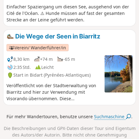
Einfacher Spaziergang um diesen See, ausgehend von der
Cité de l'Océan. ⚠️ Hunde müssen auf fast der gesamten
Strecke an der Leine geführt werden.
Die Wege der Seen in Biarritz
Verein/ Wanderführer/in
8,30 km
+74 m
-65 m
2:35 Std.
Leicht
Start in Bidart (Pyrénées-Atlantiques)
Veröffentlicht von der Stadtverwaltung von
Biarritz und hier zur Verwendung mit
Visorando übernommen. Diese
Rundwanderung führt entlang des Strandes
Plage de la Milady, dann am Lac Marion und
Für mehr Wandertouren, benutze unsere
Suchmaschine
.
schließlich am Lac de Mouriscot vorbei, um
über die Cité de l'Océan zurückzukehren.
Die Beschreibungen und GPX-Daten dieser Tour sind Eigentum
des Autors/der Autorin. Bitte nicht ohne Genehmigung