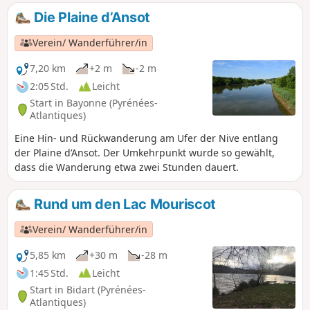
und Geschichte, die stolz als Hauptstadt des französischen
Die Plaine d’Ansot
Baskenlandes bezeichnet wird. Kunst und Kultur blühen in
den Straßen und prägen das Stadtbild. Als wahres
Verein/ Wanderführer/in
Feinschmeckerziel ist die Stadt sowohl als französische
Hauptstadt der Schokolade als auch als Heimat des
7,20 km
+2 m
-2 m
berühmten Bayonne-Schinkens bekannt. An jeder
2:05 Std.
Leicht
Straßenecke offenbart sich eine reiche Geschichte, die sich
Start in Bayonne (Pyrénées-
in symbolträchtigen Denkmälern wie der Kathedrale Sainte-
Atlantiques)
Marie, den Stadtmauern und den Kasematten
Eine Hin- und Rückwanderung am Ufer der Nive entlang
widerspiegelt…
der Plaine d’Ansot. Der Umkehrpunkt wurde so gewählt,
dass die Wanderung etwa zwei Stunden dauert.
Rund um den Lac Mouriscot
Verein/ Wanderführer/in
5,85 km
+30 m
-28 m
1:45 Std.
Leicht
Start in Bidart (Pyrénées-
Atlantiques)