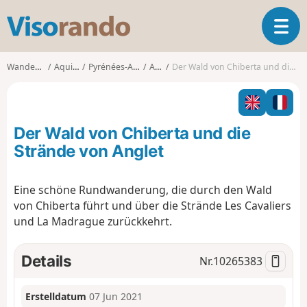
V
T
i
o
s
g
o
Wanderungen
Aquitanien
Pyrénées-Atlantiques
Anglet
Der Wald von Chiberta und die Strände von Anglet
g
r
l
a
e
n
n
d
Der Wald von Chiberta und die
a
o
v
Strände von Anglet
i
g
Eine schöne Rundwanderung, die durch den Wald
a
von Chiberta führt und über die Strände Les Cavaliers
t
i
und La Madrague zurückkehrt.
o
n
Details
Nr.
10265383
Erstelldatum
07 Jun 2021