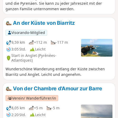
und die Pyrenäen. Sie kann zu jeder Jahreszeit mit der
ganzen Familie unternommen werden.
An der Küste von Biarritz
Visorando-Mitglied
9,59 km
+112 m
-117 m
3:05 Std.
Leicht
Start in Anglet (Pyrénées-
Atlantiques)
Wunderschöne Wanderung entlang der Küste zwischen
Biarritz und Anglet. Leicht und angenehm.
Von der Chambre d'Amour zur Barre
Verein/ Wanderführer/in
8,05 km
+5 m
-5 m
2:20 Std.
Leicht