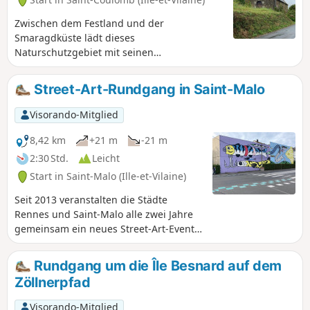
Zwischen dem Festland und der
Smaragdküste lädt dieses
Naturschutzgebiet mit seinen
farbenprächtigen Panoramen zum Wandern
ein. Atmen Sie die Bretagne zwischen Saint-
Street-Art-Rundgang in Saint-Malo
Malo und Saint-Coulomb ein und genießen
Sie die frische Luft auf dem Zöllnerpfad, an
Visorando-Mitglied
den Stränden, den windigen Landzungen
und im Landesinneren. Entdecken Sie die
8,42 km
+21 m
-21 m
versteckten Kapellen und prächtigen
2:30 Std.
Leicht
Herrenhäuser.
Start in Saint-Malo (Ille-et-Vilaine)
Seit 2013 veranstalten die Städte
Rennes und Saint-Malo alle zwei Jahre
gemeinsam ein neues Street-Art-Event.
Zu diesem Anlass schmücken Werke von
Street-Art-Künstlern die Wände der
Rundgang um die Île Besnard auf dem
Stadt, die sich in riesige, farbenfrohe
Zöllnerpfad
Wandgemälde verwandeln. So entsteht
diese vergängliche Kunst, die im Laufe
Visorando-Mitglied