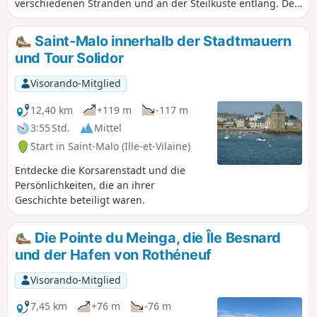
verschiedenen Stränden und an der Steilküste entlang. Der
Rückweg erfolgt überwiegend durch schöne Viertel der
Stadt Saint-Malo.
Saint-Malo innerhalb der Stadtmauern
und Tour Solidor
Visorando-Mitglied
12,40 km
+119 m
-117 m
3:55 Std.
Mittel
Start in Saint-Malo (Ille-et-Vilaine)
Entdecke die Korsarenstadt und die
Persönlichkeiten, die an ihrer
Geschichte beteiligt waren.
Die Pointe du Meinga, die Île Besnard
und der Hafen von Rothéneuf
Visorando-Mitglied
7,45 km
+76 m
-76 m