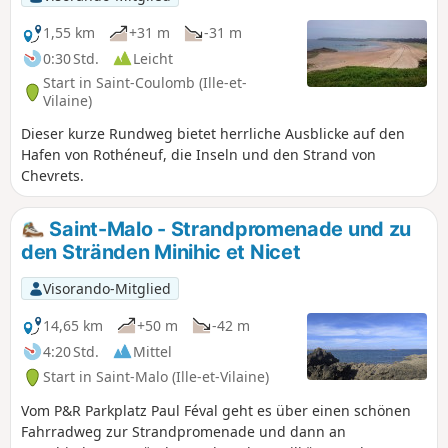
der einzelnen Ausgaben wieder
verschwindet. Die letzte Veranstaltung
1,55 km
+31 m
-31 m
fand 2022 statt. Dieser rein städtische
0:30 Std.
Leicht
Rundgang, der im August 2024
Start in Saint-Coulomb (Ille-et-
realisiert wurde, führt durch
Vilaine)
verschiedene Stadtviertel und
Dieser kurze Rundweg bietet herrliche Ausblicke auf den
ermöglicht es, einige oft panoramische
Hafen von Rothéneuf, die Inseln und den Strand von
Werke zu entdecken, von denen einige
Chevrets.
unter einer Dämmschicht oder einer
Fassadenrenovierung aus dem Stadtbild
verschwunden sind, insbesondere am
Saint-Malo - Strandpromenade und zu
Quai Duguay Trouin. Schlendern Sie
den Stränden Minihic et Nicet
durch diese Galerie unter freiem
Himmel – eine Gelegenheit, zwischen
Visorando-Mitglied
Traum und Fantasie frische Luft zu
schnappen.
14,65 km
+50 m
-42 m
4:20 Std.
Mittel
Start in Saint-Malo (Ille-et-Vilaine)
Vom P&R Parkplatz Paul Féval geht es über einen schönen
Fahrradweg zur Strandpromenade und dann an