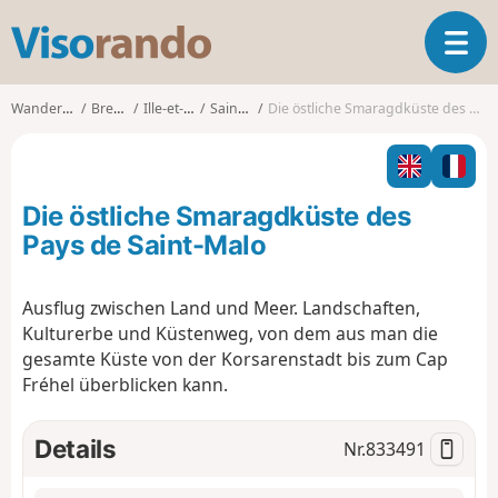
V
T
i
o
s
g
o
Wanderungen
Bretagne
Ille-et-Vilaine
Saint-Malo
Die östliche Smaragdküste des Pays de Saint-Malo
g
r
l
a
e
n
n
d
Die östliche Smaragdküste des
a
o
v
Pays de Saint-Malo
i
g
Ausflug zwischen Land und Meer. Landschaften,
a
Kulturerbe und Küstenweg, von dem aus man die
t
i
gesamte Küste von der Korsarenstadt bis zum Cap
o
Fréhel überblicken kann.
n
Details
Nr.
833491