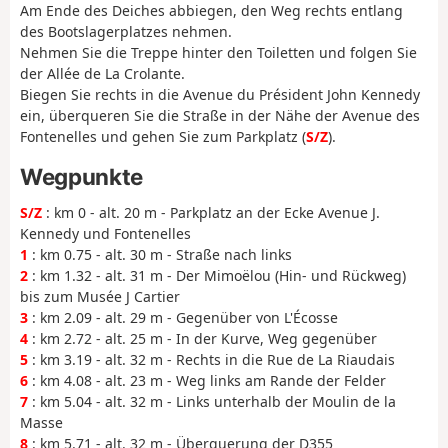
Am Ende des Deiches abbiegen, den Weg rechts entlang
des Bootslagerplatzes nehmen.
Nehmen Sie die Treppe hinter den Toiletten und folgen Sie
der Allée de La Crolante.
Biegen Sie rechts in die Avenue du Président John Kennedy
ein, überqueren Sie die Straße in der Nähe der Avenue des
Fontenelles und gehen Sie zum Parkplatz (
S/Z
).
Wegpunkte
S/Z
: km 0 - alt. 20 m - Parkplatz an der Ecke Avenue J.
Kennedy und Fontenelles
1
: km 0.75 - alt. 30 m - Straße nach links
2
: km 1.32 - alt. 31 m - Der Mimoëlou (Hin- und Rückweg)
bis zum Musée J Cartier
3
: km 2.09 - alt. 29 m - Gegenüber von L'Écosse
4
: km 2.72 - alt. 25 m - In der Kurve, Weg gegenüber
5
: km 3.19 - alt. 32 m - Rechts in die Rue de La Riaudais
6
: km 4.08 - alt. 23 m - Weg links am Rande der Felder
7
: km 5.04 - alt. 32 m - Links unterhalb der Moulin de la
Masse
8
: km 5.71 - alt. 32 m - Überquerung der D355