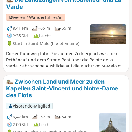
Saint-Coulomb.Rückweg über die
Varde
Smaragdküste mit ihren herrlichen
Sandstränden.Entdeckung des
Verein/ Wanderführer/in
Naturschutzgebiets Pointe de la Varde
mit Panoramablick von Saint-Malo bis
8,41 km
+65 m
-65 m
zum Cap Fréhel.
2:35 Std.
Leicht
Start in Saint-Malo (Ille-et-Vilaine)
Dieser Rundweg führt Sie auf den Zöllnerpfad zwischen
Rothéneuf und dem Strand Pont über die Pointe de la
Varde. Sehr schöne Ausblicke auf die Bucht von St-Malo mit
Cézembre und dem Fort de la Conchée im Westen, der Île
Besnard und den Chevrets, groß und klein, im Osten.
Zwischen Land und Meer zu den
Kapellen Saint-Vincent und Notre-Dame
des Flots
Visorando-Mitglied
6,47 km
+52 m
-54 m
2:00 Std.
Leicht
Start in Saint-Coulomb (Ille-et-Vilaine)