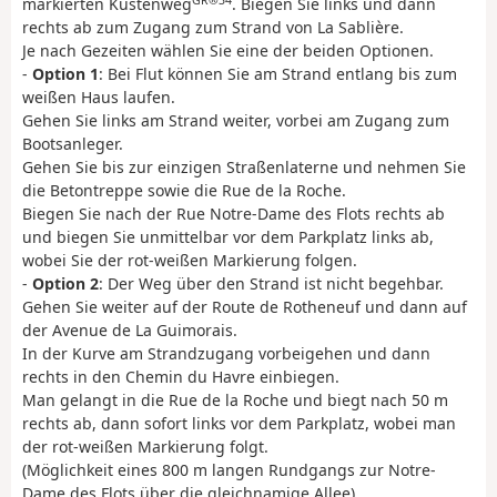
markierten Küstenweg
. Biegen Sie links und dann
rechts ab zum Zugang zum Strand von La Sablière.
Je nach Gezeiten wählen Sie eine der beiden Optionen.
-
Option 1
: Bei Flut können Sie am Strand entlang bis zum
weißen Haus laufen.
Gehen Sie links am Strand weiter, vorbei am Zugang zum
Bootsanleger.
Gehen Sie bis zur einzigen Straßenlaterne und nehmen Sie
die Betontreppe sowie die Rue de la Roche.
Biegen Sie nach der Rue Notre-Dame des Flots rechts ab
und biegen Sie unmittelbar vor dem Parkplatz links ab,
wobei Sie der rot-weißen Markierung folgen.
-
Option 2
: Der Weg über den Strand ist nicht begehbar.
Gehen Sie weiter auf der Route de Rotheneuf und dann auf
der Avenue de La Guimorais.
In der Kurve am Strandzugang vorbeigehen und dann
rechts in den Chemin du Havre einbiegen.
Man gelangt in die Rue de la Roche und biegt nach 50 m
rechts ab, dann sofort links vor dem Parkplatz, wobei man
der rot-weißen Markierung folgt.
(Möglichkeit eines 800 m langen Rundgangs zur Notre-
Dame des Flots über die gleichnamige Allee)