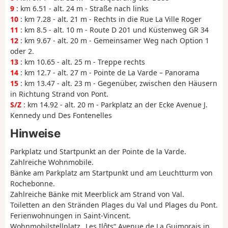
9
: km 6.51 - alt. 24 m - Straße nach links
10
: km 7.28 - alt. 21 m - Rechts in die Rue La Ville Roger
11
: km 8.5 - alt. 10 m - Route D 201 und Küstenweg GR 34
12
: km 9.67 - alt. 20 m - Gemeinsamer Weg nach Option 1
oder 2.
13
: km 10.65 - alt. 25 m - Treppe rechts
14
: km 12.7 - alt. 27 m - Pointe de La Varde – Panorama
15
: km 13.47 - alt. 23 m - Gegenüber, zwischen den Häusern
in Richtung Strand von Pont.
S/Z
: km 14.92 - alt. 20 m - Parkplatz an der Ecke Avenue J.
Kennedy und Des Fontenelles
Hinweise
Parkplatz und Startpunkt an der Pointe de la Varde.
Zahlreiche Wohnmobile.
Bänke am Parkplatz am Startpunkt und am Leuchtturm von
Rochebonne.
Zahlreiche Bänke mit Meerblick am Strand von Val.
Toiletten an den Stränden Plages du Val und Plages du Pont.
Ferienwohnungen in Saint-Vincent.
Wohnmobilstellplatz „Les Ilôts“ Avenue de La Guimorais in