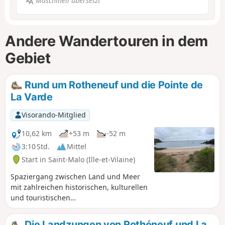
Maschinell übersetzt
Andere Wandertouren in dem
Gebiet
Rund um Rotheneuf und die Pointe de
La Varde
Visorando-Mitglied
10,62 km
+53 m
-52 m
3:10 Std.
Mittel
Start in Saint-Malo (Ille-et-Vilaine)
Spaziergang zwischen Land und Meer
mit zahlreichen historischen, kulturellen
und touristischen
Sehenswürdigkeiten.Start in der Stadt,
dann durch die grüne Landschaft von
Die Landzungen von Rothéneuf und La