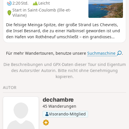
2:20 Std.
Leicht
Start in Saint-Coulomb (Ille-et-
Vilaine)
Die felsige Meinga-Spitze, der große Strand Les Chevrets,
die Insel Besnard, die zu einer Halbinsel geworden ist und
den Hafen von Rothéneuf umschließt – ein grandioses
Panorama, das sich je nach Gezeiten verändert.Der Hafen
von Rothéneuf oder Lupin ist ein bekannter Ort für die
Für mehr Wandertouren, benutze unsere
Suchmaschine
.
Beobachtung von Lagunenvögeln.
Die Beschreibungen und GPX-Daten dieser Tour sind Eigentum
des Autors/der Autorin. Bitte nicht ohne Genehmigung
kopieren.
AUTOR
dechambre
45 Wanderungen
Visorando-Mitglied