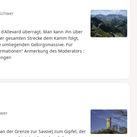
Schwer
t d'Allevard überragt. Man kann ihn über
der gesamten Strecke dem Kamm folgt,
le umliegenden Gebirgsmassive. Für
formationen“ Anmerkung des Moderators :
tungen
hwer
n der Grenze zur Savoie) zum Gipfel, der