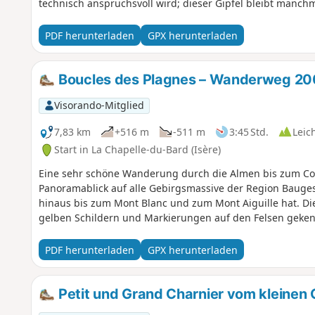
technisch anspruchsvoll wird; dieser Gipfel bleibt manch
PDF herunterladen
GPX herunterladen
Boucles des Plagnes – Wanderweg 200
Visorando-Mitglied
7,83 km
+516 m
-511 m
3:45 Std.
Leic
Start in La Chapelle-du-Bard (Isère)
Eine sehr schöne Wanderung durch die Almen bis zum Col
Panoramablick auf alle Gebirgsmassive der Region Bauge
hinaus bis zum Mont Blanc und zum Mont Aiguille hat. Die 
gelben Schildern und Markierungen auf den Felsen geken
PDF herunterladen
GPX herunterladen
Petit und Grand Charnier vom kleinen