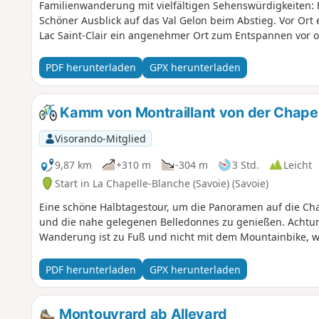
Familienwanderung mit vielfältigen Sehenswürdigkeiten: F
Schöner Ausblick auf das Val Gelon beim Abstieg. Vor Or
Lac Saint-Clair ein angenehmer Ort zum Entspannen vor 
PDF herunterladen
GPX herunterladen
Kamm von Montraillant von der Chapel
Visorando-Mitglied
9,87 km
+310 m
-304 m
3 Std.
Leicht
Start in La Chapelle-Blanche (Savoie) (Savoie)
Eine schöne Halbtagestour, um die Panoramen auf die Char
und die nahe gelegenen Belledonnes zu genießen. Achtung
Wanderung ist zu Fuß und nicht mit dem Mountainbike, 
PDF herunterladen
GPX herunterladen
Montouvrard ab Allevard