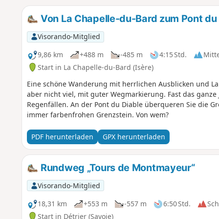
Von La Chapelle-du-Bard zum Pont du 
Visorando-Mitglied
9,86 km
+488 m
-485 m
4:15 Std.
Mitt
Start in La Chapelle-du-Bard (Isère)
Eine schöne Wanderung mit herrlichen Ausblicken und Lan
aber nicht viel, mit guter Wegmarkierung. Fast das ganze
Regenfällen. An der Pont du Diable überqueren Sie die 
immer farbenfrohen Grenzstein. Von wem?
PDF herunterladen
GPX herunterladen
Rundweg „Tours de Montmayeur“
Visorando-Mitglied
18,31 km
+553 m
-557 m
6:50 Std.
Sc
Start in Détrier (Savoie)