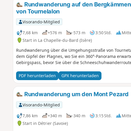
Rundwanderung auf den Bergkämmen 
von Tournelalon
Visorando-Mitglied
7,68 km
+576 m
-573 m
3:50 Std.
Mitt
Start in La Chapelle-du-Bard (Isère)
Rundwanderung über die Umgehungsstraße von Tournetalo
dem Gipfel der Plagnes, wo Sie ein 360°-Panorama erwarte
Gebirgspass, bevor Sie über die Schneeschuhwanderrout
PDF herunterladen
GPX herunterladen
Rundwanderung um den Mont Pezard
Visorando-Mitglied
7,86 km
+340 m
-340 m
3:15 Std.
Mitt
Start in Détrier (Savoie)