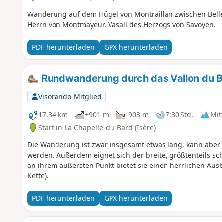
Wanderung auf dem Hügel von Montraillan zwischen Bell
Herrn von Montmayeur, Vasall des Herzogs von Savoyen.
PDF herunterladen
GPX herunterladen
Rundwanderung durch das Vallon du 
Visorando-Mitglied
17,34 km
+901 m
-903 m
7:30 Std.
Mit
Start in La Chapelle-du-Bard (Isère)
Die Wanderung ist zwar insgesamt etwas lang, kann aber l
werden. Außerdem eignet sich der breite, größtenteils sc
an ihrem äußersten Punkt bietet sie einen herrlichen Ausb
Kette).
PDF herunterladen
GPX herunterladen