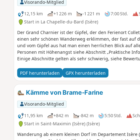
Visorando-Mitglied
12,15 km
+1 226 m
-1 221 m
7:00 Std.
Start in La Chapelle-du-Bard (Isère)
Der Grand Charnier ist der Gipfel, der den Ferienort Colle
einen sehr schönen Wanderweg erklimmen, der fast auf 
und vom Gipfel aus hat man einen herrlichen Blick auf al
Personen mit Höhenangst siehe Abschnitt „Praktische In
Einige Abschnitte gelten als sehr schwierig, siehe Bewer
PDF herunterladen
GPX herunterladen
Kämme von Brame-Farine
Visorando-Mitglied
11,95 km
+842 m
-842 m
5:50 Std.
Sc
Start in Saint-Maximin (Isère) (Isère)
Wanderung ab einem kleinen Dorf im Departement Isère (a