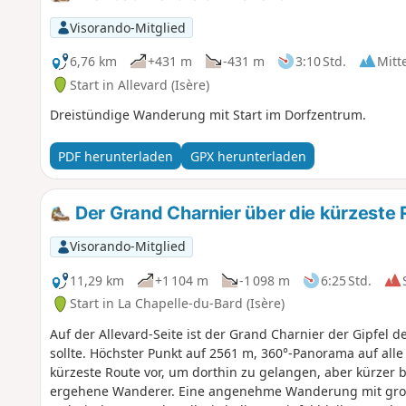
Visorando-Mitglied
6,76 km
+431 m
-431 m
3:10 Std.
Mitt
Start in Allevard (Isère)
Dreistündige Wanderung mit Start im Dorfzentrum.
PDF herunterladen
GPX herunterladen
Der Grand Charnier über die kürzeste 
Visorando-Mitglied
11,29 km
+1 104 m
-1 098 m
6:25 Std.
Start in La Chapelle-du-Bard (Isère)
Auf der Allevard-Seite ist der Grand Charnier der Gipfel 
sollte. Höchster Punkt auf 2561 m, 360°-Panorama auf alle
kürzeste Route vor, um dorthin zu gelangen, aber kürzer
ergehene Wanderer. Eine angenehme Wanderung mit groß