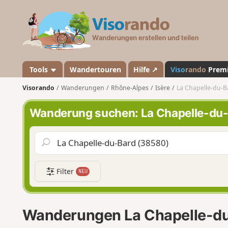
V
i
s
o
r
a
Tools
Wandertouren
Hilfe ↗
Viso
rando
Prem
n
Visorando
Wanderungen
Rhône-Alpes
Isère
La Chapelle-du-B
d
o
Wanderung suchen: La Chapelle-du
Filter
NEU
Wanderungen La Chapelle-d