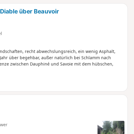
u
n
Diable über Beauvoir
m
el
dschaften, recht abwechslungsreich, ein wenig Asphalt,
 Jahr über begehbar, außer natürlich bei Schlamm nach
Grenze zwischen Dauphiné und Savoie mit dem hübschen,
hwer