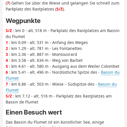
(
7
) Gehen Sie über die Wiese und gelangen Sie schnell zum
Parkplatz des Rastplatzes (
S/Z
).
Wegpunkte
S/Z
: km 0 - alt. 518 m - Parkplatz des Rastplatzes am Bassin
du Flumet
1
: km 0.09 - alt. 531 m - Anfang des Weges
2
: km 1.29 - alt. 781 m - Les Fontanettes
3
: km 2.36 - alt. 887 m - Montouvrard
4
: km 3.58 - alt. 634 m - Weg von Barbet
5
: km 4.61 - alt. 580 m - Ausgang aus dem Weiler Colombet
6
: km 5.41 - alt. 496 m - Nordöstliche Spitze des -
Bassin du
Flumet
7
: km 6.86 - alt. 503 m - Wiese – Südspitze des -
Bassin du
Flumet
S/Z
: km 7.12 - alt. 516 m - Parkplatz des Rastplatzes am
Bassin de Flumet
Einen Besuch wert
Das Bassin du Flumet ist ein künstlicher See, einige