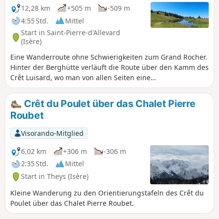
12,28 km
+505 m
-509 m
4:55 Std.
Mittel
Start in Saint-Pierre-d'Allevard
(Isère)
Eine Wanderroute ohne Schwierigkeiten zum Grand Rocher.
Hinter der Berghütte verläuft die Route über den Kamm des
Crêt Luisard, wo man von allen Seiten eine
atemberaubende Aussicht hat und vom Gipfel sogar den
Mont Blanc sehen kann.
Crêt du Poulet über das Chalet Pierre
Roubet
Visorando-Mitglied
6,02 km
+306 m
-306 m
2:35 Std.
Mittel
Start in Theys (Isère)
Kleine Wanderung zu den Orientierungstafeln des Crêt du
Poulet über das Chalet Pierre Roubet.