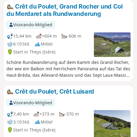
Crêt du Poulet, Grand Rocher und Col
du Merdaret als Rundwanderung
Visorando-Mitglied
15,44 km
+604 m
-606 m
6:10 Std.
Mittel
Start in Theys (Isère)
Schöne Rundwanderung auf dem Kamm des Grand Rocher,
der wie ein Balkon mit herrlichem Panorama auf das Tal des
Haut-Bréda, das Allevard-Massiv und das Sept Laux-Massiv
dient. Einfacher Zugang vom Langlaufzentrum Le Barioz
aus und eine Route ohne Schwierigkeiten, die man im
Crêt du Poulet, Crêt Luisard
Frühjahr machen kann, wenn die Gipfel noch
schneebedeckt sind.
Visorando-Mitglied
7,40 km
+373 m
-370 m
3:10 Std.
Mittel
Start in Theys (Isère)