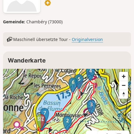
Gemeinde:
Chambéry (73000)
Maschinell übersetzte Tour -
Originalversion
Wanderkarte
4
5
6
3
7
1
2