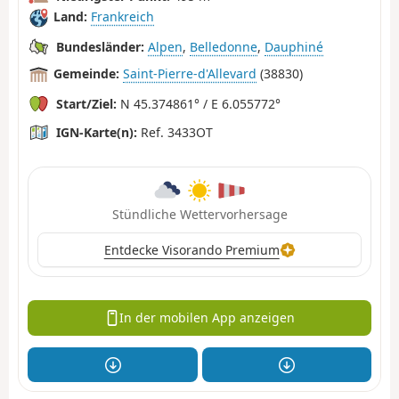
Land:
Frankreich
Bundesländer:
Alpen
,
Belledonne
,
Dauphiné
Gemeinde:
Saint-Pierre-d'Allevard
(38830)
Start/Ziel:
N 45.374861° / E 6.055772°
IGN-Karte(n):
Ref. 3433OT
Stündliche Wettervorhersage
Entdecke Visorando Premium
In der mobilen App anzeigen