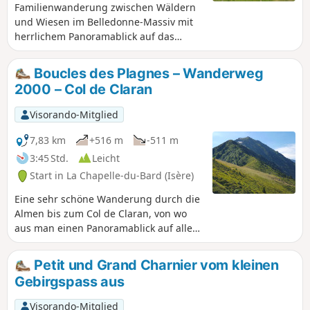
Familienwanderung zwischen Wäldern
und Wiesen im Belledonne-Massiv mit
herrlichem Panoramablick auf das
Massif de la Grande Chartreuse auf der
einen Seite und die Vanoise und Sept-
Boucles des Plagnes – Wanderweg
Laux auf der anderen Seite.
2000 – Col de Claran
Visorando-Mitglied
7,83 km
+516 m
-511 m
3:45 Std.
Leicht
Start in La Chapelle-du-Bard (Isère)
Eine sehr schöne Wanderung durch die
Almen bis zum Col de Claran, von wo
aus man einen Panoramablick auf alle
Gebirgsmassive der Region Bauges und
Chartreuse, aber auch weit darüber
Petit und Grand Charnier vom kleinen
hinaus bis zum Mont Blanc und zum
Gebirgspass aus
Mont Aiguille hat. Die Route ist sehr gut
mit den traditionellen gelben Schildern
Visorando-Mitglied