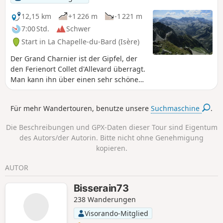
und Markierungen auf den Felsen
gekennzeichnet.
12,15 km
+1 226 m
-1 221 m
7:00 Std.
Schwer
Start in La Chapelle-du-Bard (Isère)
Der Grand Charnier ist der Gipfel, der
den Ferienort Collet d'Allevard überragt.
Man kann ihn über einen sehr schönen
Wanderweg erklimmen, der fast auf der
gesamten Strecke dem Kamm folgt, und
Für mehr Wandertouren, benutze unsere
Suchmaschine
.
vom Gipfel aus hat man einen
herrlichen Blick auf alle umliegenden
Die Beschreibungen und GPX-Daten dieser Tour sind Eigentum
Gebirgsmassive. Für Personen mit
des Autors/der Autorin. Bitte nicht ohne Genehmigung
Höhenangst siehe Abschnitt „Praktische
kopieren.
Informationen“ Anmerkung des
Moderators : Einige Abschnitte gelten
AUTOR
als sehr schwierig, siehe Bewertungen
Bisserain73
238 Wanderungen
Visorando-Mitglied