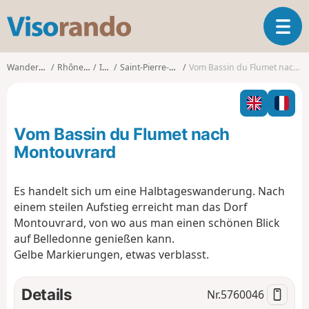
V
T
i
o
s
g
o
Wanderungen
Rhône-Alpes
Isère
Saint-Pierre-d'Allevard
Vom Bassin du Flumet nach Montouvrard
g
r
l
a
e
n
n
d
Vom Bassin du Flumet nach
a
o
v
Montouvrard
i
g
Es handelt sich um eine Halbtageswanderung. Nach
a
einem steilen Aufstieg erreicht man das Dorf
t
i
Montouvrard, von wo aus man einen schönen Blick
o
auf Belledonne genießen kann.
n
Gelbe Markierungen, etwas verblasst.
Details
Nr.
5760046