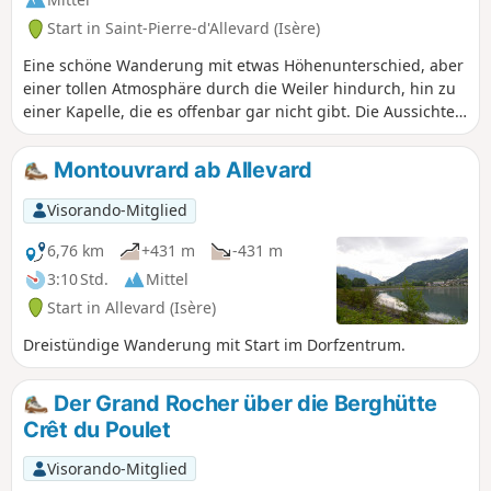
Start in Saint-Pierre-d'Allevard (Isère)
Eine schöne Wanderung mit etwas Höhenunterschied, aber
einer tollen Atmosphäre durch die Weiler hindurch, hin zu
einer Kapelle, die es offenbar gar nicht gibt. Die Aussichten
sind auf jeden Fall schön und die Weiler sind ebenfalls
hübsch. Ein sehr angenehmer Tapetenwechsel.
Montouvrard ab Allevard
Visorando-Mitglied
6,76 km
+431 m
-431 m
3:10 Std.
Mittel
Start in Allevard (Isère)
Dreistündige Wanderung mit Start im Dorfzentrum.
Der Grand Rocher über die Berghütte
Crêt du Poulet
Visorando-Mitglied