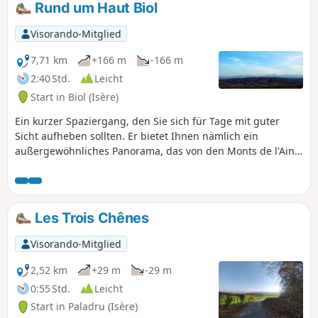
Rund um Haut Biol
Visorando-Mitglied
7,71 km
+166 m
-166 m
2:40 Std.
Leicht
Start in Biol (Isère)
Ein kurzer Spaziergang, den Sie sich für Tage mit guter
Sicht aufheben sollten. Er bietet Ihnen nämlich ein
außergewöhnliches Panorama, das von den Monts de l'Ain
über die Dent du Chat, den Mont Blanc, die Chartreuse, die
Gipfel von Belledonne sowie den Taillefer und den Dévoluy
bis zu den Gipfeln im Osten des Vercors reicht. Die Strecke
weist keine besonderen Schwierigkeiten auf.
Les Trois Chênes
Visorando-Mitglied
2,52 km
+29 m
-29 m
0:55 Std.
Leicht
Start in Paladru (Isère)