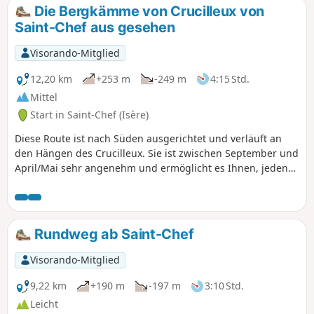
Die Bergkämme von Crucilleux von
Saint-Chef aus gesehen
Visorando-Mitglied
12,20 km
+253 m
-249 m
4:15 Std.
Mittel
Start in Saint-Chef (Isère)
Diese Route ist nach Süden ausgerichtet und verläuft an
den Hängen des Crucilleux. Sie ist zwischen September und
April/Mai sehr angenehm und ermöglicht es Ihnen, jeden
Sonnenstrahl zu genießen. Bei großer Hitze im Sommer
sollte sie vermieden werden. Sie ermöglicht es Ihnen,
abwechslungsreiche Landschaften zu entdecken und die
Weinberge der Balmes Dauphinoises an den Hängen von
Rundweg ab Saint-Chef
Crucilleux und Choulin zu durchqueren. Bei der
Durchquerung der Weiler Crucilleux und Arcisse kann man
Visorando-Mitglied
schöne Lehmhäuser sowie das kleine lokale Kulturerbe
(Kalvarienberge, Waschhäuser, Brunnen, Palisaden)
9,22 km
+190 m
-197 m
3:10 Std.
bewundern. Der Weg über die Kämme des Mont de
Leicht