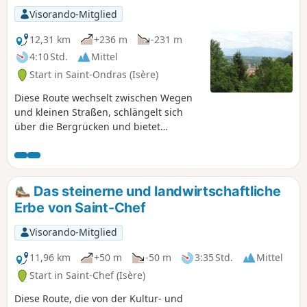
Visorando-Mitglied
12,31 km
+236 m
-231 m
4:10 Std.
Mittel
Start in Saint-Ondras (Isère)
Diese Route wechselt zwischen Wegen
und kleinen Straßen, schlängelt sich
über die Bergrücken und bietet
Ausblicke auf das Bourbre-Tal, das
Dauphiné und die Gebirgsmassive
Chartreuse und Vercors.
Das steinerne und landwirtschaftliche
Erbe von Saint-Chef
Visorando-Mitglied
11,96 km
+50 m
-50 m
3:35 Std.
Mittel
Start in Saint-Chef (Isère)
Diese Route, die von der Kultur- und