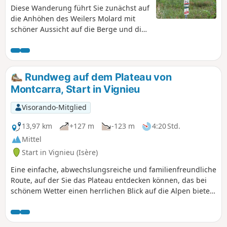
Diese Wanderung führt Sie zunächst auf
die Anhöhen des Weilers Molard mit
schöner Aussicht auf die Berge und die
Umgebung von Rochetoirin.
Anschließend wandern Sie durch den
Wald von Tire Gerbe, bevor Sie den
Étang de Gole in der Nähe von
Rundweg auf dem Plateau von
Montcarra erreichen. Dort können Sie
Montcarra, Start in Vignieu
auf einem ausgewiesenen Picknickplatz
eine Pause einlegen, bevor Sie auf der
Visorando-Mitglied
anderen Seite wieder hinaufsteigen, um
Montcarrad und sein Schloss zu
13,97 km
+127 m
-123 m
4:20 Std.
entdecken. Zum Abschluss kommen Sie
Mittel
am Bauernhof Reculefort vorbei, wo Sie
Start in Vignieu (Isère)
sich mit Proviant versorgen können.
Eine einfache, abwechslungsreiche und familienfreundliche
Route, auf der Sie das Plateau entdecken können, das bei
schönem Wetter einen herrlichen Blick auf die Alpen bietet.
Blick auf die Täler von Saint-Chef und Montcarra.