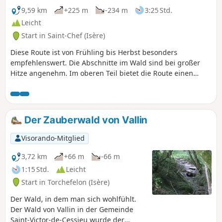
9,59 km
+225 m
-234 m
3:25 Std.
Leicht
Start in Saint-Chef (Isère)
Diese Route ist von Frühling bis Herbst besonders
empfehlenswert. Die Abschnitte im Wald sind bei großer
Hitze angenehm. Im oberen Teil bietet die Route einen
Panoramablick auf die Bergmassive vom Bugey im Norden
bis zum Mont-Blanc im Osten. Der Abstieg zum Dorf Saint-
Chef bietet einen schönen Blick auf das Schlossviertel und
die Abteikirche. Ein Großteil der Strecke verläuft auf
Der Zauberwald von Vallin
asphaltierten Straßen. Die meisten dieser Straßen sind
jedoch ehemalige Verbindungswege mit sehr geringem
Visorando-Mitglied
Verkehrsaufkommen.
3,72 km
+66 m
-66 m
1:15 Std.
Leicht
Start in Torchefelon (Isère)
Der Wald, in dem man sich wohlfühlt.
Der Wald von Vallin in der Gemeinde
Saint-Victor-de-Cessieu wurde der