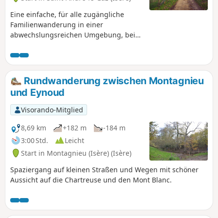
Eine einfache, für alle zugängliche
Familienwanderung in einer
abwechslungsreichen Umgebung, bei
der Sie die Fasanenvolieren und
Landschaften in der Nähe von Saint-
André-le Gaz entdecken können.
Rundwanderung zwischen Montagnieu
und Eynoud
Visorando-Mitglied
8,69 km
+182 m
-184 m
3:00 Std.
Leicht
Start in Montagnieu (Isère) (Isère)
Spaziergang auf kleinen Straßen und Wegen mit schöner
Aussicht auf die Chartreuse und den Mont Blanc.