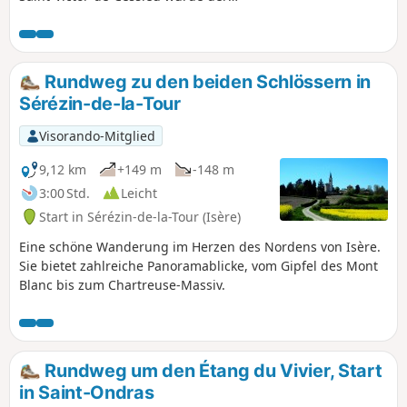
Legende nach von Druiden und
Templern besucht, die seine heilenden
Kräfte nutzen wollten. Mehrere Stellen
im Wald sollen voller Energie sein, an
Rundweg zu den beiden Schlössern in
diesem Ort herrscht eine besondere
Sérézin-de-la-Tour
Energie, die Kompasse verrückt spielen
lässt. Es ist ein schöner Wald mit
Visorando-Mitglied
Buchen, Eichen und
Haselnusssträuchern. Ein Teil des
9,12 km
+149 m
-148 m
Waldes wurde mit Douglasien,
3:00 Std.
Leicht
Kirschbäumen und Roteichen neu
Start in Sérézin-de-la-Tour (Isère)
bepflanzt.
Eine schöne Wanderung im Herzen des Nordens von Isère.
Sie bietet zahlreiche Panoramablicke, vom Gipfel des Mont
Blanc bis zum Chartreuse-Massiv.
Rundweg um den Étang du Vivier, Start
in Saint-Ondras