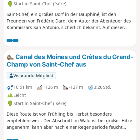
Crucilleux bietet einen Panoramablick auf die Bergmassive
Start in Saint-Chef (Isère)
vom Bugey im Norden bis zum Vercors im Süden, vorbei am
Mont-Blanc, der Vanoise, Belledonne und der
Saint-Chef, ein großes Dorf in der Dauphiné, ist den
Chartreuse.Diese Route verläuft zur Hälfte auf Wegen und
Freunden von Frédéric Dard, dem Autor der Abenteuer des
zur Hälfte auf kleinen Landstraßen, die meist wenig
Kommissars San Antonio, sicherlich bekannt. Auf dieser
begehen sind.
Rundwanderung können Sie in seinen Fußstapfen wandeln
und auf halber Strecke das wunderschöne Schloss Chapeau
Cornu entdecken.
Canal des Moines und Crêtes du Grand-
Champ von Saint-Chef aus
Visorando-Mitglied
10,51 km
+126 m
-127 m
3:20 Std.
Leicht
Start in Saint-Chef (Isère)
Diese Route ist von Frühling bis Herbst besonders
empfehlenswert. Der Abschnitt im Wald ist bei großer Hitze
angenehm, kann aber nach einer Regenperiode feucht
sein. Er verläuft entlang des Canal des Moines, einem