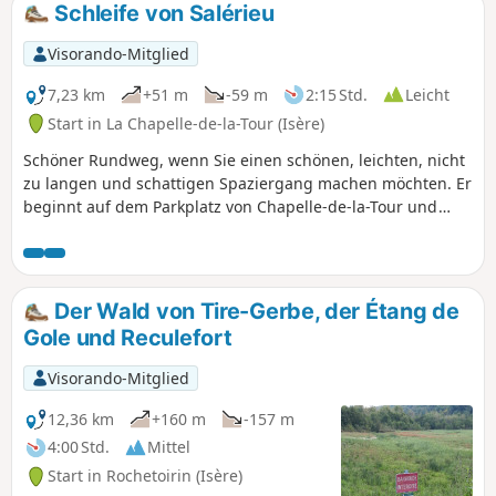
Schleife von Salérieu
Visorando-Mitglied
7,23 km
+51 m
-59 m
2:15 Std.
Leicht
Start in La Chapelle-de-la-Tour (Isère)
Schöner Rundweg, wenn Sie einen schönen, leichten, nicht
zu langen und schattigen Spaziergang machen möchten. Er
beginnt auf dem Parkplatz von Chapelle-de-la-Tour und
erfordert keine besondere Ausrüstung. Potenziell können
Sie Ponys, Pferde, Rinder usw. beobachten. Wir waren im
Mai dort. Wir empfehlen Ihnen, morgens zu gehen, damit
Sie Schatten haben und die Temperaturen im Sommer
Der Wald von Tire-Gerbe, der Étang de
milder sind.
Gole und Reculefort
Visorando-Mitglied
12,36 km
+160 m
-157 m
4:00 Std.
Mittel
Start in Rochetoirin (Isère)