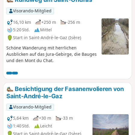
Visorando-Mitglied
16,10 km
+250 m
-256 m
5:20 Std.
Mittel
Start in Saint-André-le-Gaz (Isère)
Schöne Wanderung mit herrlichen
Ausblicken auf das Jura-Gebirge, die Bauges
und den Mont du Chat.
Besichtigung der Fasanenvolieren von
Saint-André-le-Gaz
Visorando-Mitglied
5,64 km
+30 m
-33 m
1:40 Std.
Leicht
Start in Saint-André-le-Gaz (Isère)