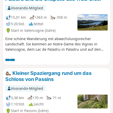
Visorando-Mitglied
15,01 km
+363 m
-358 m
5:20 Std.
Mittel
Start in Valencogne (Isère)
Eine schöne Wanderung mit abwechslungsreicher
Landschaft. Sie kommen an Notre-Dame des Vignes in
Valencogne, dem Lac de Paladru in Paladru und auf den
Anhöhen an der bezaubernden Kapelle Chapelle des Trois
Croix im Stil der Dauphiné vorbei. Abgesehen von der
Länge der Strecke gibt es keine Schwierigkeiten. Bei klarem
Wetter haben Sie auf halber Strecke einen wunderschönen
Kleiner Spaziergang rund um das
Blick auf die Bergmassive.
Schloss von Passins
Visorando-Mitglied
3,38 km
+70 m
-71 m
1:10 Std.
Leicht
Start in Passins (Isère)