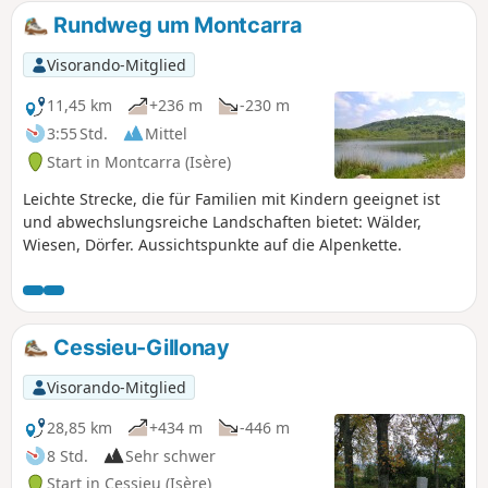
Rundweg um Montcarra
Visorando-Mitglied
11,45 km
+236 m
-230 m
3:55 Std.
Mittel
Start in Montcarra (Isère)
Leichte Strecke, die für Familien mit Kindern geeignet ist
und abwechslungsreiche Landschaften bietet: Wälder,
Wiesen, Dörfer. Aussichtspunkte auf die Alpenkette.
Cessieu-Gillonay
Visorando-Mitglied
28,85 km
+434 m
-446 m
8 Std.
Sehr schwer
Start in Cessieu (Isère)