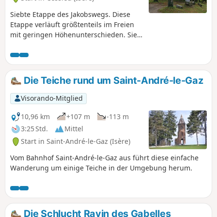
Siebte Etappe des Jakobswegs. Diese
Etappe verläuft größtenteils im Freien
mit geringen Höhenunterschieden. Sie
wandern entlang der Hügel und
Wäldchen im östlichen Teil der Liers-
Ebene. Hier und da haben Sie einige
Ausblicke auf die umliegenden Hügel
Die Teiche rund um Saint-André-le-Gaz
und Gipfel.
Visorando-Mitglied
10,96 km
+107 m
-113 m
3:25 Std.
Mittel
Start in Saint-André-le-Gaz (Isère)
Vom Bahnhof Saint-André-le-Gaz aus führt diese einfache
Wanderung um einige Teiche in der Umgebung herum.
Die Schlucht Ravin des Gabelles