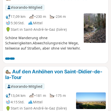
Visorando-Mitglied
17,09 km
+230 m
-234 m
5:30 Std.
Mittel
Start in Saint-André-le-Gaz (Isère)
Schöne Wanderung ohne
Schwierigkeiten.Abwechslungsreiche Wege,
teilweise auf Straßen, aber ohne viel Verkehr.
Auf den Anhöhen von Saint-Didier-de-
la-Tour
Visorando-Mitglied
13,04 km
+181 m
-175 m
4:15 Std.
Mittel
Start in Saint-André-le-Gaz (Isère)