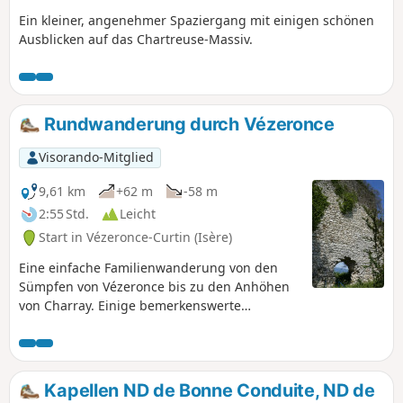
Ein kleiner, angenehmer Spaziergang mit einigen schönen
Ausblicken auf das Chartreuse-Massiv.
Rundwanderung durch Vézeronce
Visorando-Mitglied
9,61 km
+62 m
-58 m
2:55 Std.
Leicht
Start in Vézeronce-Curtin (Isère)
Eine einfache Familienwanderung von den
Sümpfen von Vézeronce bis zu den Anhöhen
von Charray. Einige bemerkenswerte
Naturpunkte auf der Strecke.
Kapellen ND de Bonne Conduite, ND de