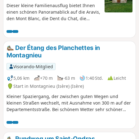
Dieser kleine Familienausflug bietet Ihnen
einen schönen Panoramablick auf die Aravis,
den Mont Blanc, die Dent du Chat, die
Bauges, Belledonne, die Chartreuse und den
Vercors.
Der Étang des Planchettes in
Montagnieu
Visorando-Mitglied
5,06 km
+70 m
-63 m
1:40 Std.
Leicht
Start in Montagnieu (Isère) (Isère)
Kleiner Spaziergang, der zwischen guten Wegen und
kleinen Straßen wechselt, mit Ausnahme von 300 m auf der
Departementsstraße. Bei schönem Wetter sehr schöner
Blick auf das Jura-Gebirge, die Chartreuse, Belledonne ...
und sogar den Mont Blanc.
Rundweg um Saint-Ondras