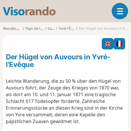
V
T
i
o
s
g
o
Wanderungen
Pays de la Loire
Sarthe
Yvré-l'Évêque
Der Hügel von Auvours in Yvré-l'Evêque
g
r
l
a
e
n
n
d
Der Hügel von Auvours in Yvré-
a
o
v
l'Evêque
i
g
Leichte Wanderung, die zu 50 % über den Hügel von
a
Auvours führt, der Zeuge des Krieges von 1870 war,
t
i
als dort am 10. und 11. Januar 1871 eine tragische
o
Schlacht 617 Todesopfer forderte. Zahlreiche
n
Erinnerungsstücke an diesen Krieg sind in der Kirche
von Yvre versammelt, deren eine Kapelle den
päpstlichen Zuaven gewidmet ist.