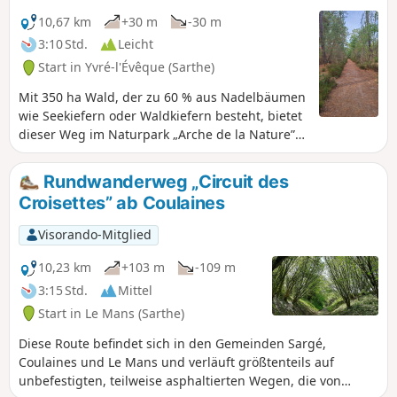
10,67 km
+30 m
-30 m
3:10 Std.
Leicht
Start in Yvré-l'Évêque (Sarthe)
Mit 350 ha Wald, der zu 60 % aus Nadelbäumen
wie Seekiefern oder Waldkiefern besteht, bietet
dieser Weg im Naturpark „Arche de la Nature”
Wanderern eine gute Portion frische Luft.
Rundwanderweg „Circuit des
Croisettes” ab Coulaines
Visorando-Mitglied
10,23 km
+103 m
-109 m
3:15 Std.
Mittel
Start in Le Mans (Sarthe)
Diese Route befindet sich in den Gemeinden Sargé,
Coulaines und Le Mans und verläuft größtenteils auf
unbefestigten, teilweise asphaltierten Wegen, die von