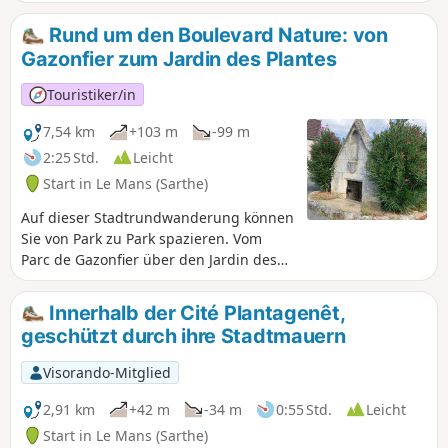
Hecken, Bäumen und Sträuchern gesäumt sind und viel
Schatten spenden.
Rund um den Boulevard Nature: von
Gazonfier zum Jardin des Plantes
Touristiker/in
7,54 km
+103 m
-99 m
2:25 Std.
Leicht
Start in Le Mans (Sarthe)
Auf dieser Stadtrundwanderung können
Sie von Park zu Park spazieren. Vom
Parc de Gazonfier über den Jardin des
Plantes bis zum Parc Banjan entdecken
oder wiederentdecken Sie die Straßen
Innerhalb der Cité Plantagenêt,
von Le Mans mit ihren
geschützt durch ihre Stadtmauern
geschichtsträchtigen Häusern und
atemberaubenden Ausblicken.
Visorando-Mitglied
2,91 km
+42 m
-34 m
0:55 Std.
Leicht
Start in Le Mans (Sarthe)