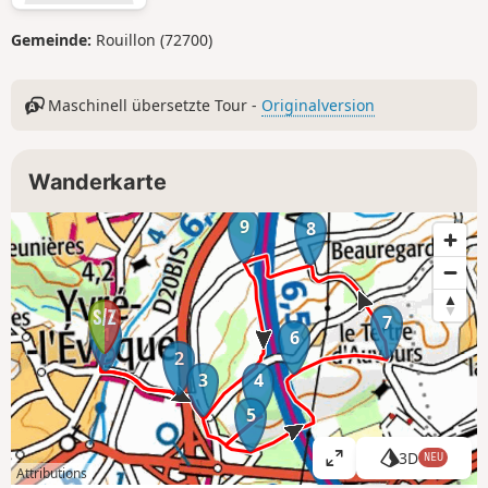
Gemeinde:
Rouillon (72700)
Maschinell übersetzte Tour -
Originalversion
Wanderkarte
9
8
7
1
6
2
3
4
5
3D
NEU
K
Attributions