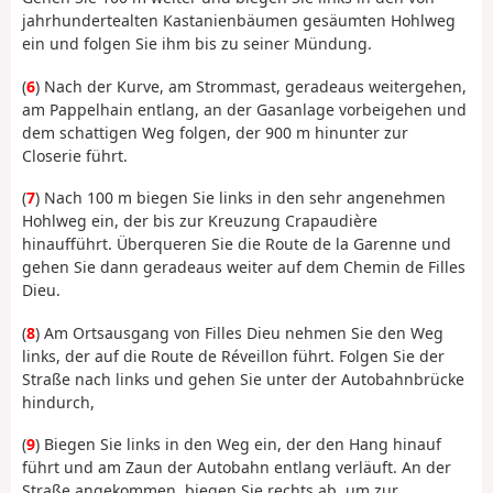
jahrhundertealten Kastanienbäumen gesäumten Hohlweg
ein und folgen Sie ihm bis zu seiner Mündung.
(
6
) Nach der Kurve, am Strommast, geradeaus weitergehen,
am Pappelhain entlang, an der Gasanlage vorbeigehen und
dem schattigen Weg folgen, der 900 m hinunter zur
Closerie führt.
(
7
) Nach 100 m biegen Sie links in den sehr angenehmen
Hohlweg ein, der bis zur Kreuzung Crapaudière
hinaufführt. Überqueren Sie die Route de la Garenne und
gehen Sie dann geradeaus weiter auf dem Chemin de Filles
Dieu.
(
8
) Am Ortsausgang von Filles Dieu nehmen Sie den Weg
links, der auf die Route de Réveillon führt. Folgen Sie der
Straße nach links und gehen Sie unter der Autobahnbrücke
hindurch,
(
9
) Biegen Sie links in den Weg ein, der den Hang hinauf
führt und am Zaun der Autobahn entlang verläuft. An der
Straße angekommen, biegen Sie rechts ab, um zur