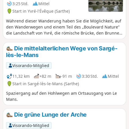
3:25 Std.
Mittel
Start in Yvré-l'Évêque (Sarthe)
Während dieser Wanderung haben Sie die Möglichkeit, auf
den Wanderwegen und einem Teil des „Boulevard Nature”
die Landschaft von Yvré, die römische Brücke, den Brunnen
von Gérence und das sehr schöne Schloss von Vaux zu
bewundern.
Die mittelalterlichen Wege von Sargé-
lès-le-Mans
Visorando-Mitglied
11,32 km
+82 m
-91 m
3:30 Std.
Mittel
Start in Sargé-lès-le-Mans (Sarthe)
Spaziergang auf den Hohlwegen am Ortsausgang von Le
Mans.
Die grüne Lunge der Arche
Visorando-Mitglied