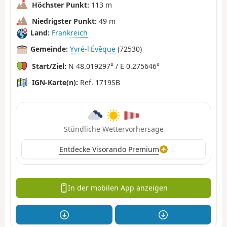
Höchster Punkt:
113 m
Niedrigster Punkt:
49 m
Land:
Frankreich
Gemeinde:
Yvré-l'Évêque
(72530)
Start/Ziel:
N 48.019297° / E 0.275646°
IGN-Karte(n):
Ref. 1719SB
Stündliche Wettervorhersage
Entdecke Visorando Premium
In der mobilen App anzeigen