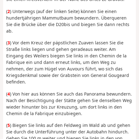
(
2
) Unterwegs (auf der linken Seite) können Sie einen
hundertjährigen Mammutbaum bewundern. Überqueren
Sie die Brücke über die D20bis und biegen Sie dann rechts
ab.
(
3
) Vor dem Kreuz der päpstlichen Zuaven lassen Sie die
Straße links liegen und gehen geradeaus weiter. Am
Eingang des Weilers biegen Sie links in den Chemin de la
Fabrique ein und dann erneut links, um den Weg zu
nehmen, der zum Hügel von Auvours führt, wo sich das
Kriegsdenkmal sowie der Grabstein von General Gougeard
befinden.
(
4
) Von hier aus können Sie auch das Panorama bewundern.
Nach der Besichtigung der Stätte gehen Sie denselben Weg
wieder hinunter bis zur Kreuzung, um dort links in den
Chemin de la Fabrique einzubiegen.
(
5
) Biegen Sie links auf den Feldweg im Wald ab und gehen
Sie durch die Unterführung unter der Autobahn hindurch.
Gehen Sie 100 m weiter und biegen Sie links in den von