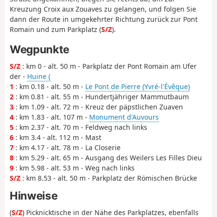
Kreuzung Croix aux Zouaves zu gelangen, und folgen Sie
dann der Route in umgekehrter Richtung zurück zur Pont
Romain und zum Parkplatz (
S/Z
).
Wegpunkte
S/Z
: km 0 - alt. 50 m - Parkplatz der Pont Romain am Ufer
der -
Huine (
1
: km 0.18 - alt. 50 m -
Le Pont de Pierre (Yvré-l'Évêque)
2
: km 0.81 - alt. 55 m - Hundertjähriger Mammutbaum
3
: km 1.09 - alt. 72 m - Kreuz der päpstlichen Zuaven
4
: km 1.83 - alt. 107 m -
Monument d'Auvours
5
: km 2.37 - alt. 70 m - Feldweg nach links
6
: km 3.4 - alt. 112 m - Mast
7
: km 4.17 - alt. 78 m - La Closerie
8
: km 5.29 - alt. 65 m - Ausgang des Weilers Les Filles Dieu
9
: km 5.98 - alt. 53 m - Weg nach links
S/Z
: km 8.53 - alt. 50 m - Parkplatz der Römischen Brücke
Hinweise
(
S/Z
) Picknicktische in der Nähe des Parkplatzes, ebenfalls