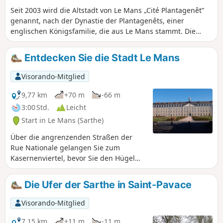
Seit 2003 wird die Altstadt von Le Mans „Cité Plantagenêt”
genannt, nach der Dynastie der Plantagenêts, einer
englischen Königsfamilie, die aus Le Mans stammt. Die
ehemalige Provinzhauptstadt von Maine und Perche (vom
16. Jahrhundert bis zur Revolution) bietet mit diesem
Entdecken Sie die Stadt Le Mans
Spaziergang durch die Straßen und Gassen des
historischen Viertels von Le Mans einen angenehmen
Visorando-Mitglied
Spaziergang in der natürlichen Kulisse berühmter Mantel-
und-Degen-Filme (Cyrano de Bergerac, Der Bucklige, Der
9,77 km
+70 m
-66 m
Mann mit der eisernen Maske, Nicolas Le Floch…).
3:00 Std.
Leicht
Start in Le Mans (Sarthe)
Über die angrenzenden Straßen der
Rue Nationale gelangen Sie zum
Kasernenviertel, bevor Sie den Hügel
Sainte-Croix erklimmen, ein ehemaliges
Dorf, dessen Umgebung von
Die Ufer der Sarthe in Saint-Pavace
Weinbergen gesäumt ist. Unauffällige
Durchgänge, das nationale Denkmal zur
Visorando-Mitglied
Schlacht von Le Mans und die für
Radrennfahrer legendäre Steigung von
7,15 km
+11 m
-11 m