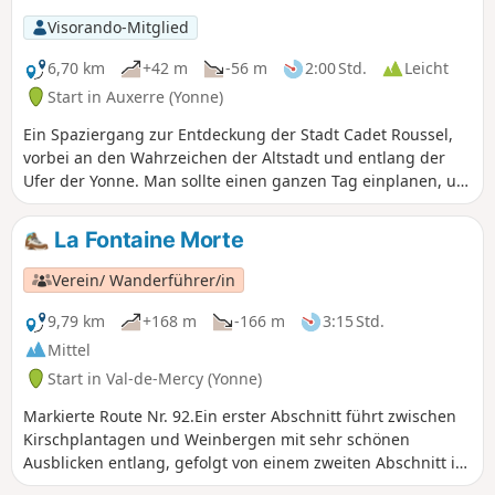
Visorando-Mitglied
6,70 km
+42 m
-56 m
2:00 Std.
Leicht
Start in Auxerre (Yonne)
Ein Spaziergang zur Entdeckung der Stadt Cadet Roussel,
vorbei an den Wahrzeichen der Altstadt und entlang der
Ufer der Yonne. Man sollte einen ganzen Tag einplanen, um
diese fast 7 km zurückzulegen, einschließlich der
Besichtigungen der Kirchen und der Pausen am Ufer der
La Fontaine Morte
Yonne.
Verein/ Wanderführer/in
9,79 km
+168 m
-166 m
3:15 Std.
Mittel
Start in Val-de-Mercy (Yonne)
Markierte Route Nr. 92.Ein erster Abschnitt führt zwischen
Kirschplantagen und Weinbergen mit sehr schönen
Ausblicken entlang, gefolgt von einem zweiten Abschnitt im
Unterholz.