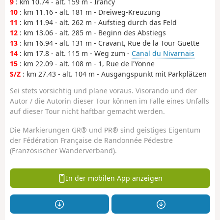
9
: km 10.74 - alt. 159 m - Irancy
10
: km 11.16 - alt. 181 m - Dreiweg-Kreuzung
11
: km 11.94 - alt. 262 m - Aufstieg durch das Feld
12
: km 13.06 - alt. 285 m - Beginn des Abstiegs
13
: km 16.94 - alt. 131 m - Cravant, Rue de la Tour Guette
14
: km 17.8 - alt. 115 m - Weg zum -
Canal du Nivarnais
15
: km 22.09 - alt. 108 m - 1, Rue de l'Yonne
S/Z
: km 27.43 - alt. 104 m - Ausgangspunkt mit Parkplätzen
Sei stets vorsichtig und plane voraus. Visorando und der
Autor / die Autorin dieser Tour können im Falle eines Unfalls
auf dieser Tour nicht haftbar gemacht werden.
Die Markierungen GR® und PR® sind geistiges Eigentum
der Fédération Française de Randonnée Pédestre
(Französischer Wanderverband).
In der mobilen App anzeigen