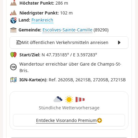
Höchster Punkt:
286 m
Niedrigster Punkt:
102 m
Land:
Frankreich
Gemeinde:
Escolives-Sainte-Camille
(89290)
Mit öffentlichen Verkehrsmitteln anreisen
Start/Ziel:
N 47.735185° / E 3.597283°
Wandertour erreichbar über Gare de Champs-St-
Bris.
IGN-Karte(n):
Ref. 2620SB, 2621SB, 2720SB, 2721SB
Stündliche Wettervorhersage
Entdecke Visorando Premium