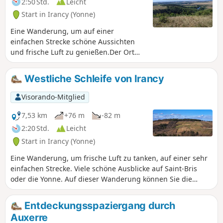
2:50 Std.
Leicht
Gewölbekeller bewundern.
Start in Irancy (Yonne)
Eine Wanderung, um auf einer
einfachen Strecke schöne Aussichten
und frische Luft zu genießen.Der Ort
„Belle vue” (schöne Aussicht) macht
seinem Namen alle Ehre und bietet
Westliche Schleife von Irancy
Ihnen von einem seiner höchsten
Punkte aus einen herrlichen Blick auf
Visorando-Mitglied
die Region Auxerrois!Wenn es die
Jahreszeit erlaubt, können Sie Kirschen
7,53 km
+76 m
-82 m
und Trauben pflücken oder (mit Ihren
2:20 Std.
Leicht
Augen) Schmetterlingen
Start in Irancy (Yonne)
hinterherjagen!
Eine Wanderung, um frische Luft zu tanken, auf einer sehr
einfachen Strecke. Viele schöne Ausblicke auf Saint-Bris
oder die Yonne. Auf dieser Wanderung können Sie die
Region Auxerrois bewundern!
Entdeckungsspaziergang durch
Auxerre