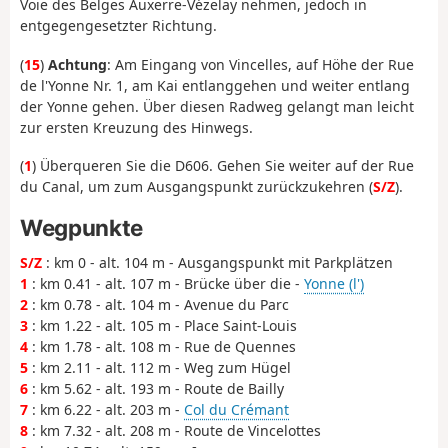
Voie des Belges Auxerre-Vézelay nehmen, jedoch in
entgegengesetzter Richtung.
(
15
)
Achtung
: Am Eingang von Vincelles, auf Höhe der Rue
de l'Yonne Nr. 1, am Kai entlanggehen und weiter entlang
der Yonne gehen. Über diesen Radweg gelangt man leicht
zur ersten Kreuzung des Hinwegs.
(
1
) Überqueren Sie die D606. Gehen Sie weiter auf der Rue
du Canal, um zum Ausgangspunkt zurückzukehren (
S/Z
).
Wegpunkte
S/Z
: km 0 - alt. 104 m - Ausgangspunkt mit Parkplätzen
1
: km 0.41 - alt. 107 m - Brücke über die -
Yonne (l')
2
: km 0.78 - alt. 104 m - Avenue du Parc
3
: km 1.22 - alt. 105 m - Place Saint-Louis
4
: km 1.78 - alt. 108 m - Rue de Quennes
5
: km 2.11 - alt. 112 m - Weg zum Hügel
6
: km 5.62 - alt. 193 m - Route de Bailly
7
: km 6.22 - alt. 203 m -
Col du Crémant
8
: km 7.32 - alt. 208 m - Route de Vincelottes