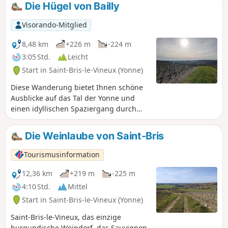
Sie beim Durchqueren jedes Dorfes den Blick zum
Die Hügel von Bailly
Kirchturm erheben.
Visorando-Mitglied
8,48 km
+226 m
-224 m
3:05 Std.
Leicht
Start in Saint-Bris-le-Vineux (Yonne)
Diese Wanderung bietet Ihnen schöne
Ausblicke auf das Tal der Yonne und
einen idyllischen Spaziergang durch
Weinberge, Kirschbäume und am Ufer
der Yonne entlang. Sie können frische
Die Weinlaube von Saint-Bris
Luft tanken und das ungewöhnliche
Dorf Bailly kennenlernen.
Tourismusinformation
12,36 km
+219 m
-225 m
4:10 Std.
Mittel
Start in Saint-Bris-le-Vineux (Yonne)
Saint-Bris-le-Vineux, das einzige
burgundische Weindorf, das Sauvignon