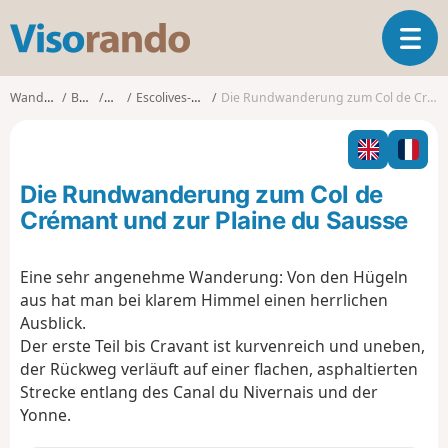
V
T
i
o
s
g
o
Wanderungen
Burgund
Yonne
Escolives-Sainte-Camille
Die Rundwanderung zum Col de Crémant und zur Plaine du Sausse
g
r
l
a
e
n
n
d
Die Rundwanderung zum Col de
a
o
v
Crémant und zur Plaine du Sausse
i
g
Eine sehr angenehme Wanderung: Von den Hügeln
a
aus hat man bei klarem Himmel einen herrlichen
t
i
Ausblick.
o
Der erste Teil bis Cravant ist kurvenreich und uneben,
n
der Rückweg verläuft auf einer flachen, asphaltierten
Strecke entlang des Canal du Nivernais und der
Yonne.