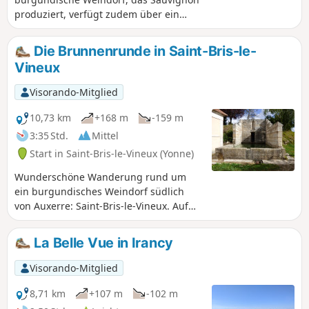
produziert, verfügt zudem über ein
bemerkenswertes Kulturerbe. Lassen
Sie sich nach der Wanderung durch die
Die Brunnenrunde in Saint-Bris-le-
Weinberge von den labyrinthartigen
Vineux
Weinkellern und der Kirche Saint-Prix-
Saint-Cot verzaubern. Verpassen Sie
Visorando-Mitglied
unterwegs nicht den
außergewöhnlichen Ausblick vom
10,73 km
+168 m
-159 m
Orientierungstisch im Wald „Douzein“.
3:35 Std.
Mittel
Start in Saint-Bris-le-Vineux (Yonne)
Wunderschöne Wanderung rund um
ein burgundisches Weindorf südlich
von Auxerre: Saint-Bris-le-Vineux. Auf
einer 10,8 km langen Rundwanderung
entdecken Sie acht Brunnen inmitten
La Belle Vue in Irancy
der Weinberge. Im Dorf können Sie die
Kirche aus dem 13. Jahrhundert mit
Visorando-Mitglied
ihrem Jessé-Baum, das Schloss aus dem
17. Jahrhundert mit seinem
8,71 km
+107 m
-102 m
Renaissance-Tor sowie wunderschöne