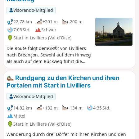
Visorando-Mitglied
22,78 km
+201 m
-200 m
7:05 Std.
Schwer
Start in Livilliers (Val-d'Oise)
Die Route folgt demGR®1von Livilliers
nach Bréançon. Sowohl auf dem Hinweg
als auch auf dem Rückweg führt die
Wanderung durch zwei Dörfer des
Vexin: Épiais-Rhus und Grisy-les-Plâtres.
Rundgang zu den Kirchen und ihren
Vor der Rückkehr nach Livilliers führt
Portalen mit Start in Livilliers
die Strecke zur Kapelle von Gérocourt in
der Gemeinde Génicourt.
Visorando-Mitglied
14,82 km
+132 m
-134 m
4:35 Std.
Mittel
Start in Livilliers (Val-d'Oise)
Wanderung durch drei Dörfer mit ihren Kirchen und den