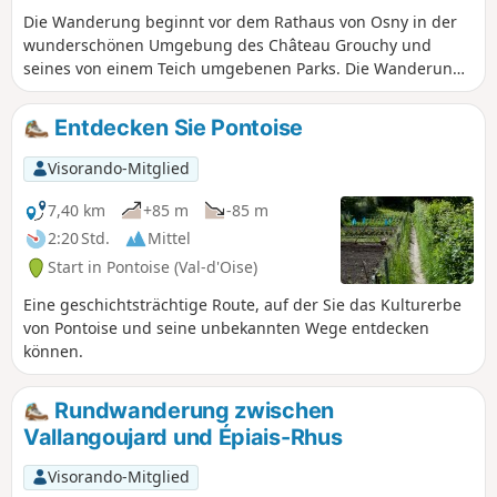
Die Wanderung beginnt vor dem Rathaus von Osny in der
wunderschönen Umgebung des Château Grouchy und
seines von einem Teich umgebenen Parks. Die Wanderung
führt in nordwestlicher Richtung zur Stadt Boissy-l'Aillerie,
der Rückweg erfolgt in südlicher und dann in östlicher
Entdecken Sie Pontoise
Richtung, um über den Park von Grouchy zum
Ausgangspunkt zurückzukehren. Ein großer Teil der Strecke
Visorando-Mitglied
verläuft abseits von Straßen mit Autoverkehr.
7,40 km
+85 m
-85 m
2:20 Std.
Mittel
Start in Pontoise (Val-d'Oise)
Eine geschichtsträchtige Route, auf der Sie das Kulturerbe
von Pontoise und seine unbekannten Wege entdecken
können.
Rundwanderung zwischen
Vallangoujard und Épiais-Rhus
Visorando-Mitglied