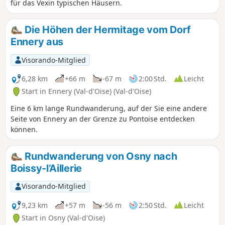
für das Vexin typischen Häusern.
Die Höhen der Hermitage vom Dorf
Ennery aus
Visorando-Mitglied
6,28 km
+66 m
-67 m
2:00 Std.
Leicht
Start in Ennery (Val-d'Oise) (Val-d'Oise)
Eine 6 km lange Rundwanderung, auf der Sie eine andere
Seite von Ennery an der Grenze zu Pontoise entdecken
können.
Rundwanderung von Osny nach
Boissy-l’Aillerie
Visorando-Mitglied
9,23 km
+57 m
-56 m
2:50 Std.
Leicht
Start in Osny (Val-d'Oise)