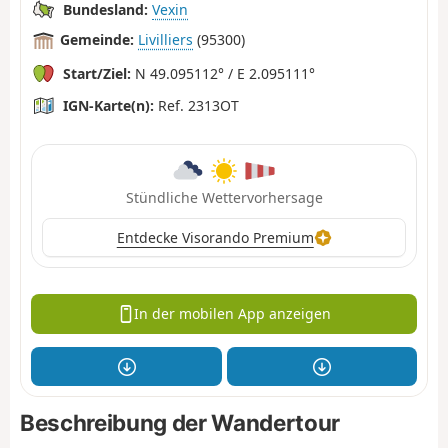
Bundesland:
Vexin
Gemeinde:
Livilliers
(95300)
Start/Ziel:
N 49.095112° / E 2.095111°
IGN-Karte(n):
Ref. 2313OT
Stündliche Wettervorhersage
Entdecke Visorando Premium
In der mobilen App anzeigen
Beschreibung der Wandertour