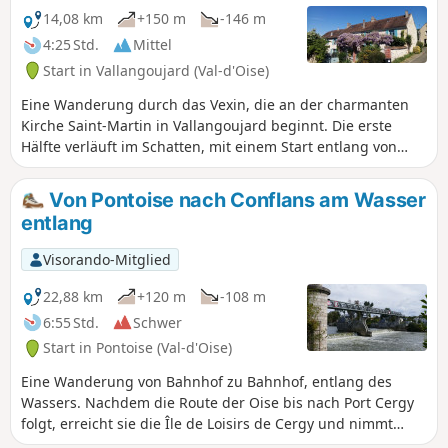
14,08 km
+150 m
-146 m
4:25 Std.
Mittel
Start in Vallangoujard (Val-d'Oise)
Eine Wanderung durch das Vexin, die an der charmanten
Kirche Saint-Martin in Vallangoujard beginnt. Die erste
Hälfte verläuft im Schatten, mit einem Start entlang von
Bächen und Teichen. Die zweite Hälfte führt durch offenes
Gelände zwischen Feldern.
Von Pontoise nach Conflans am Wasser
entlang
Visorando-Mitglied
22,88 km
+120 m
-108 m
6:55 Std.
Schwer
Start in Pontoise (Val-d'Oise)
Eine Wanderung von Bahnhof zu Bahnhof, entlang des
Wassers. Nachdem die Route der Oise bis nach Port Cergy
folgt, erreicht sie die Île de Loisirs de Cergy und nimmt
dann die Axe Majeur, um zur ehemaligen Bahnstrecke