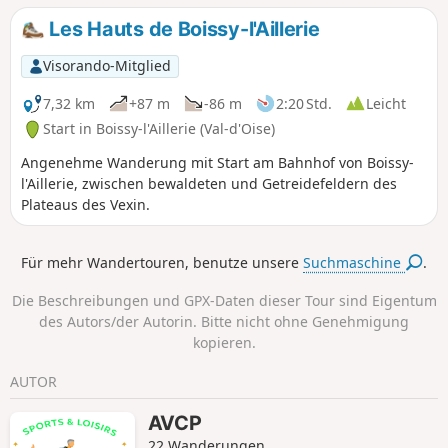
Pontoise – Poissy zu gelangen. Nach dem Zusammenfluss
Les Hauts de Boissy-l'Aillerie
folgt sie der Seine auf den Quais von Conflans-Sainte-
Honorine, wo sie teilweise den Entdeckungspfad nutzt,
Visorando-Mitglied
bevor sie den Bahnhof erreicht.
7,32 km
+87 m
-86 m
2:20 Std.
Leicht
Start in Boissy-l'Aillerie (Val-d'Oise)
Angenehme Wanderung mit Start am Bahnhof von Boissy-
l'Aillerie, zwischen bewaldeten und Getreidefeldern des
Plateaus des Vexin.
Für mehr Wandertouren, benutze unsere
Suchmaschine
.
Die Beschreibungen und GPX-Daten dieser Tour sind Eigentum
des Autors/der Autorin. Bitte nicht ohne Genehmigung
kopieren.
AUTOR
AVCP
22 Wanderungen