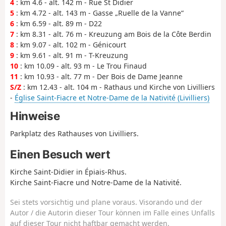
4
: km 4.6 - alt. 142 m - Rue St Didier
5
: km 4.72 - alt. 143 m - Gasse „Ruelle de la Vanne“
6
: km 6.59 - alt. 89 m - D22
7
: km 8.31 - alt. 76 m - Kreuzung am Bois de la Côte Berdin
8
: km 9.07 - alt. 102 m - Génicourt
9
: km 9.61 - alt. 91 m - T-Kreuzung
10
: km 10.09 - alt. 93 m - Le Trou Finaud
11
: km 10.93 - alt. 77 m - Der Bois de Dame Jeanne
S/Z
: km 12.43 - alt. 104 m - Rathaus und Kirche von Livilliers
-
Église Saint-Fiacre et Notre-Dame de la Nativité (Livilliers)
Hinweise
Parkplatz des Rathauses von Livilliers.
Einen Besuch wert
Kirche Saint-Didier in Épiais-Rhus.
Kirche Saint-Fiacre und Notre-Dame de la Nativité.
Sei stets vorsichtig und plane voraus. Visorando und der
Autor / die Autorin dieser Tour können im Falle eines Unfalls
auf dieser Tour nicht haftbar gemacht werden.