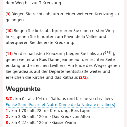
dem Weg bis zur T-Kreuzung.
(
9
) Biegen Sie rechts ab, um zu einer weiteren Kreuzung zu
gelangen.
(
10
) Biegen Sie links ab. Ignorieren Sie einen ersten Weg
links, gehen Sie hinunter zum Ravin de la Vallée und
überqueren Sie die erste Kreuzung.
GR®1
(
11
) An der nächsten Kreuzung biegen Sie links ab (
),
gehen weiter am Bois Dame Jeanne auf der rechten Seite
entlang und erreichen Livilliers. Am Ende des Weges gehen
Sie geradeaus auf der Departementsstraße weiter und
erreichen die Kirche und das Rathaus (
S/Z
).
Wegpunkte
S/Z
: km 0 - alt. 104 m - Rathaus und Kirche von Livilliers -
Église Saint-Fiacre et Notre-Dame de la Nativité (Livilliers)
1
: km 1.78 - alt. 78 m - Kreuzung. Bois Lapin
2
: km 3.86 - alt. 120 m - Das Kreuz von Allon
3
: km 4.27 - alt. 126 m - Gasse Yvann