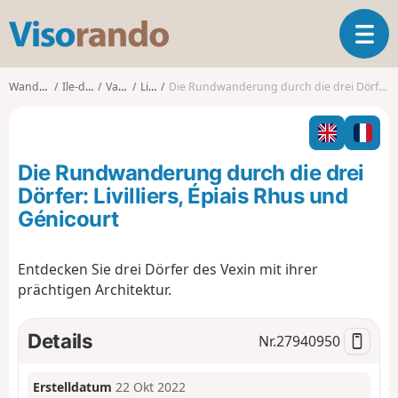
V
T
i
o
s
g
o
Wanderungen
Ile-de-France
Val-d'Oise
Livilliers
Die Rundwanderung durch die drei Dörfer: Livilliers, Épiais Rhus und Génicourt
g
r
l
a
e
n
n
d
Die Rundwanderung durch die drei
a
o
v
Dörfer: Livilliers, Épiais Rhus und
i
Génicourt
g
a
t
Entdecken Sie drei Dörfer des Vexin mit ihrer
i
prächtigen Architektur.
o
n
Details
Nr.
27940950
Erstelldatum
22 Okt 2022