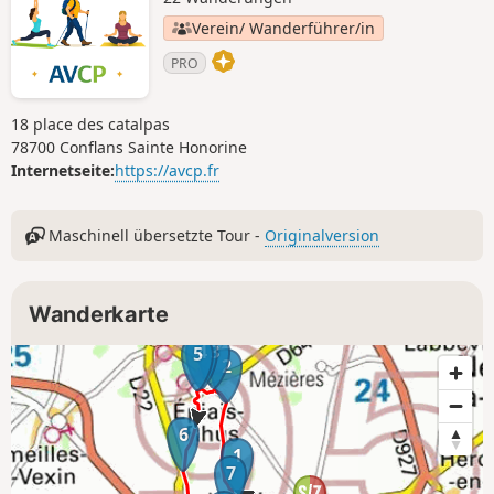
Verein/ Wanderführer/in
PRO
18 place des catalpas
78700 Conflans Sainte Honorine
Internetseite:
https://avcp.fr
Maschinell übersetzte Tour -
Originalversion
Wanderkarte
4
3
5
2
6
1
7