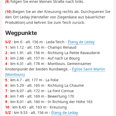
(
9
) Folgen Sie einer kleinen Straße nach links.
(
10
) Biegen Sie an der Kreuzung rechts ab. Durchqueren Sie
den Ort Leday (Hersteller von Ziegenkäse aus bäuerlicher
Produktion) und kehren Sie zum Teich zurück.
Wegpunkte
S/Z
: km 0 - alt. 156 m - Leda-Teich -
Étang de Leday
1
: km 1.12 - alt. 155 m - Champs Renaud
2
: km 1.91 - alt. 156 m - Richtung La Petite Ravauderie
3
: km 2.66 - alt. 157 m - Auf nach Le Bourg
4
: km 4.31 - alt. 178 m - Montlouis. Gemeinsamer
Knotenpunkt der beiden Rundwege. -
Église Saint-Martin
(Montlouis)
5
: km 4.7 - alt. 177 m - La Folie
6
: km 5.29 - alt. 165 m - Richtung La Chaume
7
: km 6.07 - alt. 172 m - La Font Cornue
8
: km 7.49 - alt. 169 m - Bewertung 170
9
: km 8.01 - alt. 160 m - In Richtung der Höhe 163
10
: km 8.43 - alt. 163 m - Kreuzung
S/Z
: km 9.53 - alt. 156 m -
Étang de Leday