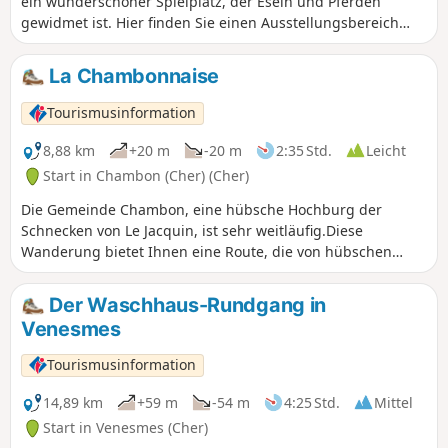
ein wunderschöner Spielplatz, der Eseln und Pferden
gewidmet ist. Hier finden Sie einen Ausstellungsbereich
rund um Esel und ihre Geschichte, XXL-Spielgeräte, ein
Labyrinth, ExplorGames, Kutschfahrten, Workshops zum
La Chambonnaise
Striegeln von Eseln und Sommerveranstaltungen.Bei einem
kurzen Zwischenstopp im Dorf La Celle-Condé können Sie in
Tourismusinformation
idyllischer Umgebung am Fluss Arnon ein Picknick
genießen oder eine Pause einlegen.
8,88 km
+20 m
-20 m
2:35 Std.
Leicht
Start in Chambon (Cher) (Cher)
Die Gemeinde Chambon, eine hübsche Hochburg der
Schnecken von Le Jacquin, ist sehr weitläufig.Diese
Wanderung bietet Ihnen eine Route, die von hübschen
Wegen geprägt ist, die von Ackerfeldern oder angenehmen
Wiesen mit reizvollen Tälern gesäumt sind.Nutzen Sie die
Der Waschhaus-Rundgang in
Gelegenheit, Ihren Korb in La Madeleine mit Schnecken
Venesmes
und in Les Charaquins mit Gemüse und Fleisch zu füllen.
Tourismusinformation
14,89 km
+59 m
-54 m
4:25 Std.
Mittel
Start in Venesmes (Cher)