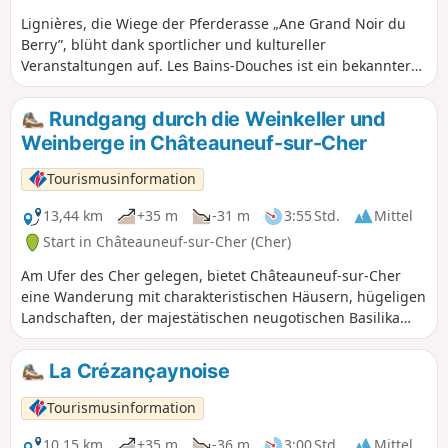
Lignières, die Wiege der Pferderasse „Ane Grand Noir du
Berry”, blüht dank sportlicher und kultureller
Veranstaltungen auf. Les Bains-Douches ist ein bekannter
Veranstaltungsort für aktuelle Musik, der von September
bis Juni ein Programm bietet. Die Foire aux Ânes (Eselmarkt)
Rundgang durch die Weinkeller und
am Pfingstmontag ist ein Treffpunkt für Liebhaber der
Weinberge in Châteauneuf-sur-Cher
langohrigen Tiere. Auf einem Rundgang durch die Stadt
Lignières können Sie mehr über diesen
Tourismusinformation
Handelsknotenpunkt ergehen.
13,44 km
+35 m
-31 m
3:55 Std.
Mittel
Start in Châteauneuf-sur-Cher (Cher)
Am Ufer des Cher gelegen, bietet Châteauneuf-sur-Cher
eine Wanderung mit charakteristischen Häusern, hügeligen
Landschaften, der majestätischen neugotischen Basilika
Notre-Dame-des-Enfants und dem imposanten Schloss aus
dem 16. Jahrhundert. Sie können Ihre Entdeckungstour
La Crézançaynoise
sogar mit einer Stunde Paddeln auf dem Kanal oder einer
Kanufahrt auf dem Cher (nach Voranmeldung) ausklingen
Tourismusinformation
lassen.
10,15 km
+35 m
-36 m
3:00 Std.
Mittel