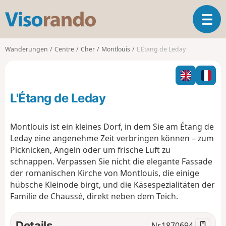
V
T
i
o
s
g
o
Wanderungen
Centre
Cher
Montlouis
L'Étang de Leday
g
r
l
a
e
n
n
d
L'Étang de Leday
a
o
v
i
Montlouis ist ein kleines Dorf, in dem Sie am Étang de
g
Leday eine angenehme Zeit verbringen können – zum
a
Picknicken, Angeln oder um frische Luft zu
t
schnappen. Verpassen Sie nicht die elegante Fassade
i
o
der romanischen Kirche von Montlouis, die einige
n
hübsche Kleinode birgt, und die Käsespezialitäten der
Familie de Chaussé, direkt neben dem Teich.
Details
Nr.
1870694