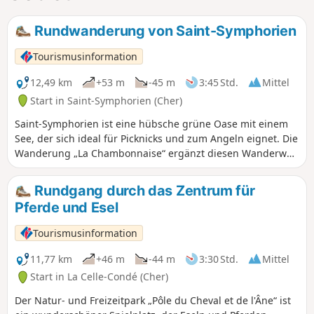
Rundwanderung von Saint-Symphorien
Tourismusinformation
12,49 km
+53 m
-45 m
3:45 Std.
Mittel
Start in Saint-Symphorien (Cher)
Saint-Symphorien ist eine hübsche grüne Oase mit einem
See, der sich ideal für Picknicks und zum Angeln eignet. Die
Wanderung „La Chambonnaise“ ergänzt diesen Wanderweg
und bietet Ihnen eine Tageswanderung.
Rundgang durch das Zentrum für
Pferde und Esel
Tourismusinformation
11,77 km
+46 m
-44 m
3:30 Std.
Mittel
Start in La Celle-Condé (Cher)
Der Natur- und Freizeitpark „Pôle du Cheval et de l'Âne“ ist