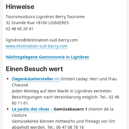
Hinweise
Tourismusbüro Lignières Berry Tourisme
32 Grande Rue 18160 LIGNIERES
02 48 60 20 41
lignières@destination-sud-berry.com
www.destination-sud-berry.com
Nächstgelegene Gastronomie in Lignières
Einen Besuch wert
Ziegenkäsehersteller
im
Ortsteil Leday: Herr und Frau
Chaussé
Jeden Montag auf dem Markt in Lignières vertreten.
Besichtigungen nach Vereinbarung möglich. Tel.: 02 48
60 11 61.
Le Jardin des rêves –
Gemüsebauern 1
chemin de la
couture
Gemüsekörbe können mittwochs und freitags vor Ort
abgeholt werden. Tel.: 06 47 08 78 16