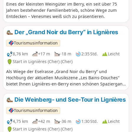
Eines der kleinsten Weingüter im Berry, ein seit über 75
Jahren bestehender Familienbetrieb, schöne Wege zum
Entdecken – Venesmes weiß sich zu präsentieren.
Der „Grand Noir du Berry“ in Lignières
Tourismusinformation
8,76 km
+17 m
-18 m
2:35 Std.
Leicht
Start in Lignières (Cher) (Cher)
Als Wiege der Eselrasse „Grand Noir du Berry“ und
Hochburg der aktuellen Musikszene „Les Bains-Douches“
bietet Ihnen Lignières-en-Berry einen schönen Spaziergang
rund um das klassische Schloss aus dem 17. Jahrhundert
(Privatbesitz), die Markthalle aus dem 16. Jahrhundert sowie
Die Weinberg- und See-Tour in Lignières
die schönen Bürgerhäuser und Herrenhäuser. Sie
durchstreifen die Wege von Lignières, umrunden das „Pôle
Tourismusinformation
du Cheval et de l'Âne“ und wandern anschließend am Fluss
Arnon entlang.
4,75 km
+42 m
-36 m
1:30 Std.
Leicht
Start in Lignières (Cher) (Cher)