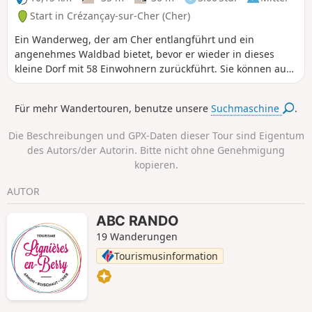
Start in Crézançay-sur-Cher (Cher)
Ein Wanderweg, der am Cher entlangführt und ein
angenehmes Waldbad bietet, bevor er wieder in dieses
kleine Dorf mit 58 Einwohnern zurückführt. Sie können auch
andere Wanderwege in der Nähe nutzen: Chambon, Saint-
Symphorien, Vallenay, Saint-Loup-de-Chaumes sowie
Für mehr Wandertouren, benutze unsere
Suchmaschine
.
denGR®41.
Die Beschreibungen und GPX-Daten dieser Tour sind Eigentum
des Autors/der Autorin. Bitte nicht ohne Genehmigung
kopieren.
AUTOR
ABC RANDO
19 Wanderungen
Tourismusinformation