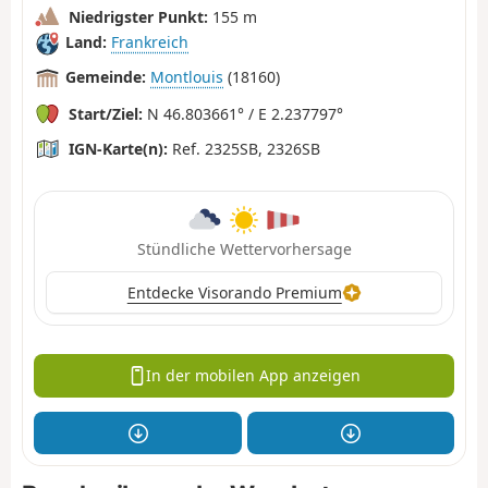
Niedrigster Punkt:
155 m
Land:
Frankreich
Gemeinde:
Montlouis
(18160)
Start/Ziel:
N 46.803661° / E 2.237797°
IGN-Karte(n):
Ref. 2325SB, 2326SB
Stündliche Wettervorhersage
Entdecke Visorando Premium
In der mobilen App anzeigen