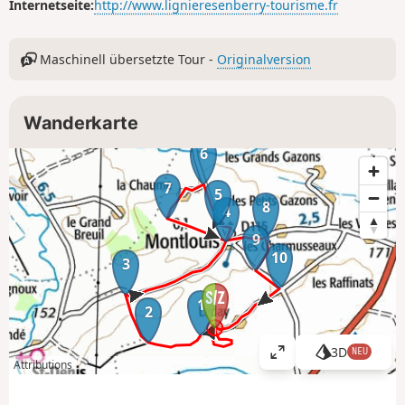
Internetseite:
http://www.lignieresenberry-tourisme.fr
Maschinell übersetzte Tour -
Originalversion
Wanderkarte
6
7
5
8
4
9
10
3
1
2
3D
NEU
K
Attributions
a
r