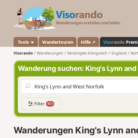
V
i
s
o
r
a
Tools
Wandertouren
Hilfe ↗
Viso
rando
Prem
n
Visorando
Wanderungen
Vereinigtes Königreich
England
Norf
d
o
Wanderung suchen: King's Lynn and
Filter
NEU
Wanderungen King's Lynn an