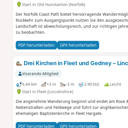
Start in Old Hunstanton (Norfolk)
Der Norfolk Coast Path bietet hervorragende Wandermöglich
Rückkehr zum Ausgangspunkt nutzen Sie den ausgezeichne
Landschaft ist abwechslungsreich, und zur richtigen Jahre
zu beobachten.
PDF herunterladen
GPX herunterladen
Drei Kirchen in Fleet und Gedney – Linc
Visorando-Mitglied
9,44 km
+3 m
-3 m
2:40 Std.
Leicht
Start in Fleet (Lincolnshire)
Die angenehme Wanderung beginnt und endet am Rose & 
Nebenstraßen und Feldwege und führt zur anglikanischen 
ehemaligen Baptistenkirche in Fleet Hargate.
PDF herunterladen
GPX herunterladen