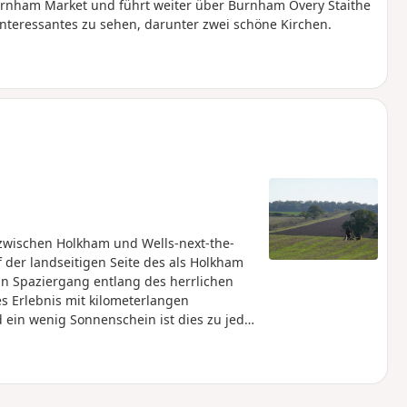
urnham Market und führt weiter über Burnham Overy Staithe
nteressantes zu sehen, darunter zwei schöne Kirchen.
zwischen Holkham und Wells-next-the-
f der landseitigen Seite des als Holkham
ein Spaziergang entlang des herrlichen
s Erlebnis mit kilometerlangen
in wenig Sonnenschein ist dies zu jeder
egelschiff, das dauerhaft am Wells Quay
erichte an, darunter frische Muscheln, und
er Wanderung. Der Rückweg führt über die
einen Blick auf das Herrenhaus, den See