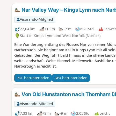
Nar Valley Way – Kings Lynn nach Na
Visorando-Mitglied
22,04 km
+13 m
-7 m
6:20 Std.
Schwe
Start in King's Lynn and West Norfolk (Norfolk)
Eine Wanderung entlang des Flusses Nar von seiner Münd
Narborough. Sie beginnt am Kai in Kings Lynn mit all sein
Gebäuden. Der Weg führt bald hinaus in die offene Lands
weite Landschaft. Weite Himmel. Meilenweite Ausblicke un
Narborough erreicht ist.
PDF herunterladen
GPX herunterladen
Von Old Hunstanton nach Thornham ü
Visorando-Mitglied
7,33 km
+8 m
-9 m
2:05 Std.
Leicht