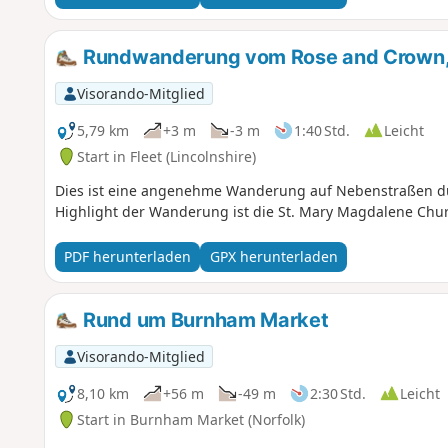
Rundwanderung vom Rose and Crown, 
Visorando-Mitglied
5,79 km
+3 m
-3 m
1:40 Std.
Leicht
Start in Fleet (Lincolnshire)
Dies ist eine angenehme Wanderung auf Nebenstraßen dur
Highlight der Wanderung ist die St. Mary Magdalene Church
PDF herunterladen
GPX herunterladen
Rund um Burnham Market
Visorando-Mitglied
8,10 km
+56 m
-49 m
2:30 Std.
Leicht
Start in Burnham Market (Norfolk)