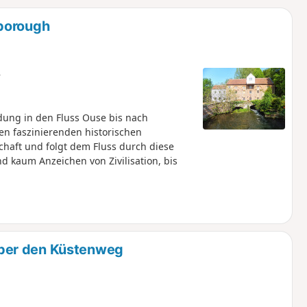
u
n
rborough
m
r
ung in den Fluss Ouse bis nach
en faszinierenden historischen
chaft und folgt dem Fluss durch diese
d kaum Anzeichen von Zivilisation, bis
ber den Küstenweg