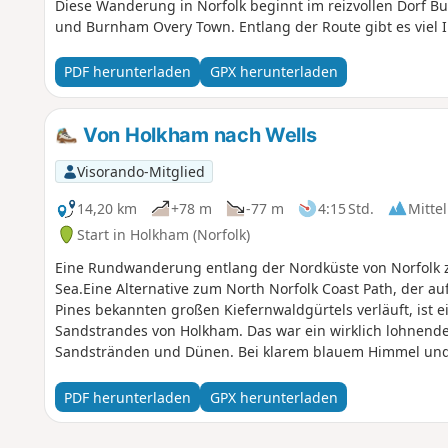
Diese Wanderung in Norfolk beginnt im reizvollen Dorf B
und Burnham Overy Town. Entlang der Route gibt es viel I
PDF herunterladen
GPX herunterladen
Von Holkham nach Wells
Visorando-Mitglied
14,20 km
+78 m
-77 m
4:15 Std.
Mittel
Start in Holkham (Norfolk)
Eine Rundwanderung entlang der Nordküste von Norfolk 
Sea.Eine Alternative zum North Norfolk Coast Path, der au
Pines bekannten großen Kiefernwaldgürtels verläuft, ist 
Sandstrandes von Holkham. Das war ein wirklich lohnende
Sandstränden und Dünen. Bei klarem blauem Himmel und e
Jahreszeit ein herrlicher Spaziergang. Die Albatros, ein S
vor Anker liegt, bietet einige gute und einfache Mittagsg
PDF herunterladen
GPX herunterladen
ist ein passender Zwischenstopp auf halber Strecke dies
Wege rund um das Holkham-Anwesen, von denen aus man 