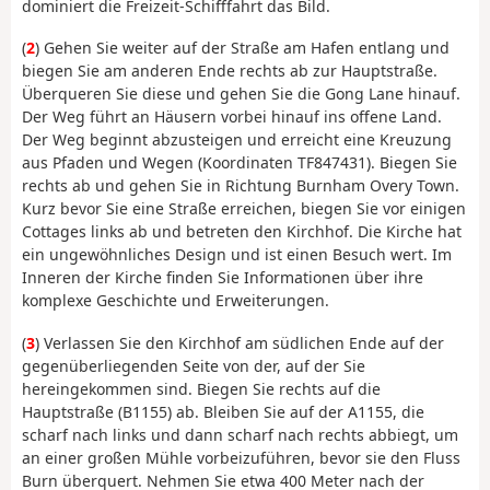
dominiert die Freizeit-Schifffahrt das Bild.
(
2
) Gehen Sie weiter auf der Straße am Hafen entlang und
biegen Sie am anderen Ende rechts ab zur Hauptstraße.
Überqueren Sie diese und gehen Sie die Gong Lane hinauf.
Der Weg führt an Häusern vorbei hinauf ins offene Land.
Der Weg beginnt abzusteigen und erreicht eine Kreuzung
aus Pfaden und Wegen (Koordinaten TF847431). Biegen Sie
rechts ab und gehen Sie in Richtung Burnham Overy Town.
Kurz bevor Sie eine Straße erreichen, biegen Sie vor einigen
Cottages links ab und betreten den Kirchhof. Die Kirche hat
ein ungewöhnliches Design und ist einen Besuch wert. Im
Inneren der Kirche finden Sie Informationen über ihre
komplexe Geschichte und Erweiterungen.
(
3
) Verlassen Sie den Kirchhof am südlichen Ende auf der
gegenüberliegenden Seite von der, auf der Sie
hereingekommen sind. Biegen Sie rechts auf die
Hauptstraße (B1155) ab. Bleiben Sie auf der A1155, die
scharf nach links und dann scharf nach rechts abbiegt, um
an einer großen Mühle vorbeizuführen, bevor sie den Fluss
Burn überquert. Nehmen Sie etwa 400 Meter nach der