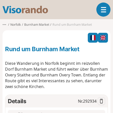
V
T
i
o
s
g
o
•••
Norfolk
Burnham Market
Rund um Burnham Market
g
r
l
a
e
n
n
d
Rund um Burnham Market
a
o
v
i
Diese Wanderung in Norfolk beginnt im reizvollen
g
Dorf Burnham Market und führt weiter über Burnham
a
Overy Staithe und Burnham Overy Town. Entlang der
t
Route gibt es viel Interessantes zu sehen, darunter
i
o
zwei schöne Kirchen.
n
Details
Nr.
292934