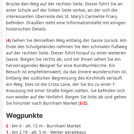
Brücke den Weg auf der rechten Seite. Dieser führt Sie an
einer Schule auf der linken Seite vorbei, an der sich die
interessanten Überreste des St. Mary’s Carmelite Friary
befinden. Draußen steht eine Informationstafel mit einigen
historischen Details.
(
4
) Gehen Sie denselben Weg entlang der Gasse zurück. Am
Ende des Schulgeländes nehmen Sie den schmalen Fußweg
auf der rechten Seite. Dieser führt hinauf zu einer weiteren
Gasse. Biegen Sie rechts ab, und vor Ihnen sehen Sie ein
hervorragendes Beispiel für eine Rundturmkirche. Ein
Besuch ist empfehlenswert, da das Innere wunderschön ist.
Entlang der südlichen Begrenzung des Kirchhofs verläuft
ein Weg. Dies ist die Cross Lane, der Sie bis zu einer T-
Kreuzung mit einer Straße folgen sollten. Sie befinden sich
nun wieder auf der Hinfahrt. Biegen Sie links ab und gehen
Sie hinunter nach Burnham Market (
S/Z
).
Wegpunkte
S
: km 0 - alt. 12 m - Burnham Market
1
: km 2.19 - alt. 5 m - Weiter geradeaus