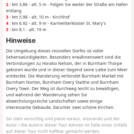
2
: km 3.86 - alt. 5 m - Folgen Sie weiter der Straße am Hafen
entlang
3
: km 5.98 - alt. 10 m - Kirchhof
4
: km 6.92 - alt. 9 m - Karmeliterkloster St. Mary's
Z
: km 8.1 - alt. 19 m
Hinweise
Die Umgebung dieses reizvollen Dorfes ist voller
Sehenswürdigkeiten. Besonders erwähnenswert sind die
Verbindungen zu Horatio Nelson, der in Burnham Thorpe
geboren wurde und in dieser Gegend seine Liebe zum Meer
entdeckte. Die Wanderung verbindet Burnham Market mit
Burnham Norton, Burnham Overy Staithe und Burnham
Overy Town. Der Weg ist durchweg leicht zu bewältigen,
und während der Wanderung sehen Sie
abwechslungsreiche Landschaften sowie einige
interessante Gebäude, darunter zwei schöne Kirchen.
Sei stets vorsichtig und plane voraus. Visorando und der
Autor / die Autorin dieser Tour können im Falle eines Unfalls
auf dieser Tour nicht haftbar gemacht werden.