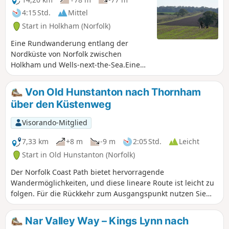
4:15 Std.
Mittel
Start in Holkham (Norfolk)
Eine Rundwanderung entlang der
Nordküste von Norfolk zwischen
Holkham und Wells-next-the-Sea.Eine
Alternative zum North Norfolk Coast
Path, der auf der landseitigen Seite des
Von Old Hunstanton nach Thornham
als Holkham Pines bekannten großen
über den Küstenweg
Kiefernwaldgürtels verläuft, ist ein
Spaziergang entlang des herrlichen
Visorando-Mitglied
Sandstrandes von Holkham. Das war ein
wirklich lohnendes Erlebnis mit
7,33 km
+8 m
-9 m
2:05 Std.
Leicht
kilometerlangen Sandstränden und
Start in Old Hunstanton (Norfolk)
Dünen. Bei klarem blauem Himmel und
Der Norfolk Coast Path bietet hervorragende
ein wenig Sonnenschein ist dies zu
Wandermöglichkeiten, und diese lineare Route ist leicht zu
jeder Jahreszeit ein herrlicher
folgen. Für die Rückkehr zum Ausgangspunkt nutzen Sie
Spaziergang. Die Albatros, ein
den ausgezeichneten „Coast Hopper“-Busdienst entlang der
Segelschiff, das dauerhaft am Wells
Hauptstraße. Die Landschaft ist abwechslungsreich, und
Quay vor Anker liegt, bietet einige gute
Nar Valley Way – Kings Lynn nach
zur richtigen Jahreszeit haben Sie die Möglichkeit, eine
und einfache Mittagsgerichte an,