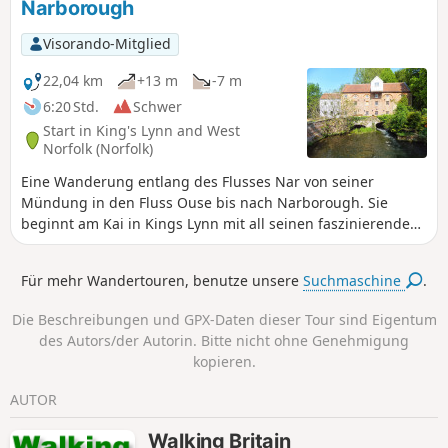
Narborough
Vielzahl von Seevögeln zu beobachten.
darunter frische Muscheln, und ist ein
passender Zwischenstopp auf halber
Visorando-Mitglied
Strecke dieser Wanderung. Der
Rückweg führt über die Wege rund um
22,04 km
+13 m
-7 m
das Holkham-Anwesen, von denen aus
6:20 Std.
Schwer
man einen Blick auf das Herrenhaus,
Start in King's Lynn and West
den See und den Obelisken hat.
Norfolk (Norfolk)
Eine Wanderung entlang des Flusses Nar von seiner
Mündung in den Fluss Ouse bis nach Narborough. Sie
beginnt am Kai in Kings Lynn mit all seinen faszinierenden
historischen Gebäuden. Der Weg führt bald hinaus in die
offene Landschaft und folgt dem Fluss durch diese weite
Für mehr Wandertouren, benutze unsere
Suchmaschine
.
Landschaft. Weite Himmel. Meilenweite Ausblicke und kaum
Anzeichen von Zivilisation, bis Narborough erreicht ist.
Die Beschreibungen und GPX-Daten dieser Tour sind Eigentum
des Autors/der Autorin. Bitte nicht ohne Genehmigung
kopieren.
AUTOR
Walking Britain