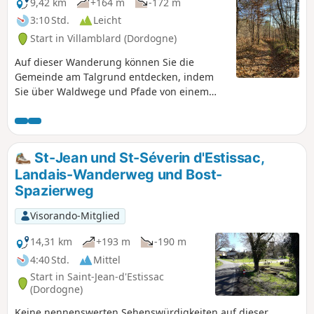
9,42 km
+164 m
-172 m
3:10 Std.
Leicht
Start in Villamblard (Dordogne)
Auf dieser Wanderung können Sie die
Gemeinde am Talgrund entdecken, indem
Sie über Waldwege und Pfade von einem
Bergrücken zum anderen gelangen und
dabei nur wenige Straßen benutzen. Die
Wanderung ist für alle geeignet, ohne
Schwierigkeiten und gut mit gelben
St-Jean und St-Séverin d'Estissac,
Markierungen gekennzeichnet.
Landais-Wanderweg und Bost-
Spazierweg
Visorando-Mitglied
14,31 km
+193 m
-190 m
4:40 Std.
Mittel
Start in Saint-Jean-d'Estissac
(Dordogne)
Keine nennenswerten Sehenswürdigkeiten auf dieser