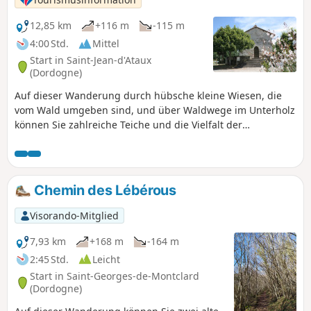
12,85 km
+116 m
-115 m
4:00 Std.
Mittel
Start in Saint-Jean-d'Ataux
(Dordogne)
Auf dieser Wanderung durch hübsche kleine Wiesen, die
vom Wald umgeben sind, und über Waldwege im Unterholz
können Sie zahlreiche Teiche und die Vielfalt der
Landschaften des Waldes von La Double entdecken.
Chemin des Lébérous
Visorando-Mitglied
7,93 km
+168 m
-164 m
2:45 Std.
Leicht
Start in Saint-Georges-de-Montclard
(Dordogne)