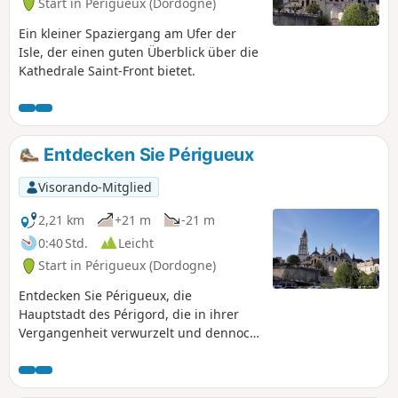
Start in Périgueux (Dordogne)
Ein kleiner Spaziergang am Ufer der
Isle, der einen guten Überblick über die
Kathedrale Saint-Front bietet.
Entdecken Sie Périgueux
Visorando-Mitglied
2,21 km
+21 m
-21 m
0:40 Std.
Leicht
Start in Périgueux (Dordogne)
Entdecken Sie Périgueux, die
Hauptstadt des Périgord, die in ihrer
Vergangenheit verwurzelt und dennoch
lebendig ist. Die kleinen Gassen und
Plätze werden Sie begeistern.