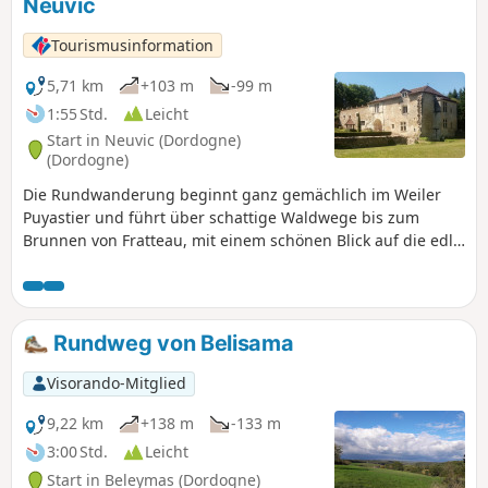
Neuvic
Tourismusinformation
5,71 km
+103 m
-99 m
1:55 Std.
Leicht
Start in Neuvic (Dordogne)
(Dordogne)
Die Rundwanderung beginnt ganz gemächlich im Weiler
Puyastier und führt über schattige Waldwege bis zum
Brunnen von Fratteau, mit einem schönen Blick auf die edle
Burg. Derzweite Teil der Rundwanderung verläuft
größtenteils im offenen Gelände und endet bei den
zahlreichen Taubenschlägen des Weilers Puyastier.
Rundweg von Belisama
Visorando-Mitglied
9,22 km
+138 m
-133 m
3:00 Std.
Leicht
Start in Beleymas (Dordogne)