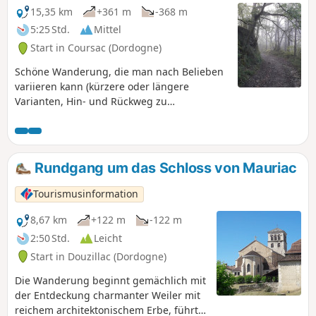
15,35 km
+361 m
-368 m
5:25 Std.
Mittel
Start in Coursac (Dordogne)
Schöne Wanderung, die man nach Belieben
variieren kann (kürzere oder längere
Varianten, Hin- und Rückweg zu
Aussichtspunkten). Viele angenehme Wege
im Wald, wenige Straßen. Zahlreiche
Aussichtspunkte, ein Schloss, Quellen, ein
Teich...
Rundgang um das Schloss von Mauriac
Tourismusinformation
8,67 km
+122 m
-122 m
2:50 Std.
Leicht
Start in Douzillac (Dordogne)
Die Wanderung beginnt gemächlich mit
der Entdeckung charmanter Weiler mit
reichem architektonischem Erbe, führt