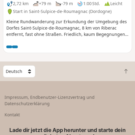
2,72 km
+79 m
-79 m
1:00 Std.
Leicht
Start in Saint-Sulpice-de-Roumagnac (Dordogne)
Kleine Rundwanderung zur Erkundung der Umgebung des
Dorfes Saint-Sulpice-de-Roumagnac, 8 km von Riberac
entfernt, fast ohne Straßen. Friedlich, kaum Begegnungen
mit anderen Menschen. Gutes Schuhwerk ist
Voraussetzung. Wanderstöcke sind von Vorteil.
W
Z
ä
u
h
r
l
ü
e
Impressum, Endbenutzer-Lizenzvertrag und
c
e
Datenschutzerklärung
k
i
n
n
Kontakt
a
L
c
a
Lade dir jetzt die App herunter und starte dein
h
n