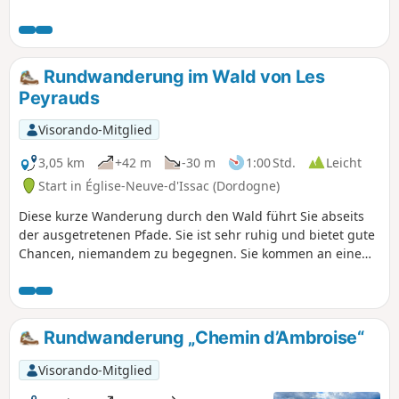
weiter durch den Wald und kehrt
schließlich über die Gassen des Dorfes
Douzillac zum Ausgangspunkt zurück.
Rundwanderung im Wald von Les
Peyrauds
Visorando-Mitglied
3,05 km
+42 m
-30 m
1:00 Std.
Leicht
Start in Église-Neuve-d'Issac (Dordogne)
Diese kurze Wanderung durch den Wald führt Sie abseits
der ausgetretenen Pfade. Sie ist sehr ruhig und bietet gute
Chancen, niemandem zu begegnen. Sie kommen an einem
kleinen, friedlichen Teich vorbei, ideal für eine Pause
inmitten der Natur, um einen Moment der Ruhe zu
genießen.
Rundwanderung „Chemin d’Ambroise“
Visorando-Mitglied