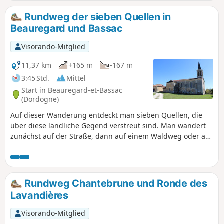
mit Aufstiegen, Abstiegen und ebenen
Abschnitten!
Rundweg der sieben Quellen in
Beauregard und Bassac
Visorando-Mitglied
11,37 km
+165 m
-167 m
3:45 Std.
Mittel
Start in Beauregard-et-Bassac
(Dordogne)
Auf dieser Wanderung entdeckt man sieben Quellen, die
über diese ländliche Gegend verstreut sind. Man wandert
zunächst auf der Straße, dann auf einem Waldweg oder auf
schönen Feldwegen. Die Gegend ist sehr ruhig. Man
wandert zwischen Weilern, Bauernhöfen und Wiesen
hindurch. Die Strecke ist mit dem Mountainbike befahrbar.
Rundweg Chantebrune und Ronde des
Lavandières
Visorando-Mitglied