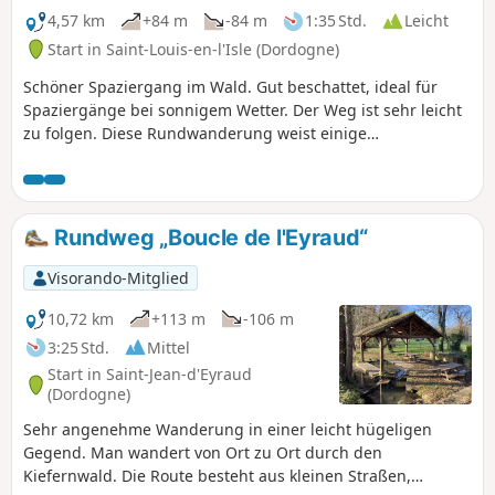
4,57 km
+84 m
-84 m
1:35 Std.
Leicht
Start in Saint-Louis-en-l'Isle (Dordogne)
Schöner Spaziergang im Wald. Gut beschattet, ideal für
Spaziergänge bei sonnigem Wetter. Der Weg ist sehr leicht
zu folgen. Diese Rundwanderung weist einige
Höhenunterschiede auf, die jedoch für einen
Sonntagsausflug mit der Familie nicht allzu steil sind. Wir
haben die Strecke mit einer Gruppe von Erwachsenen in 1
Stunde und 15 Minuten in gemächlichem Spaziertempo
Rundweg „Boucle de l'Eyraud“
zurückgelegt.
Visorando-Mitglied
10,72 km
+113 m
-106 m
3:25 Std.
Mittel
Start in Saint-Jean-d'Eyraud
(Dordogne)
Sehr angenehme Wanderung in einer leicht hügeligen
Gegend. Man wandert von Ort zu Ort durch den
Kiefernwald. Die Route besteht aus kleinen Straßen,