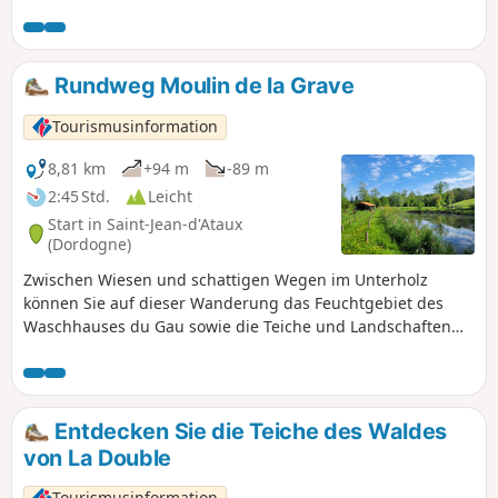
Waldwegen und D.F.C.I.-Pfaden. Man entdeckt mehrere
kleine Seen und Teiche.
Rundweg Moulin de la Grave
Tourismusinformation
8,81 km
+94 m
-89 m
2:45 Std.
Leicht
Start in Saint-Jean-d'Ataux
(Dordogne)
Zwischen Wiesen und schattigen Wegen im Unterholz
können Sie auf dieser Wanderung das Feuchtgebiet des
Waschhauses du Gau sowie die Teiche und Landschaften
des Forêt de la Double entdecken.
Entdecken Sie die Teiche des Waldes
von La Double
Tourismusinformation