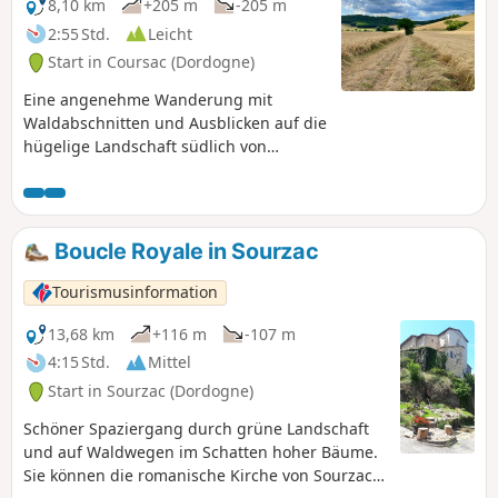
8,10 km
+205 m
-205 m
2:55 Std.
Leicht
Start in Coursac (Dordogne)
Eine angenehme Wanderung mit
Waldabschnitten und Ausblicken auf die
hügelige Landschaft südlich von
Périgueux. Einige steile Anstiege.
Boucle Royale in Sourzac
Tourismusinformation
13,68 km
+116 m
-107 m
4:15 Std.
Mittel
Start in Sourzac (Dordogne)
Schöner Spaziergang durch grüne Landschaft
und auf Waldwegen im Schatten hoher Bäume.
Sie können die romanische Kirche von Sourzac