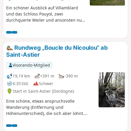
Ein schöner Ausblick auf Villamblard
und das Schloss Pouyol, zwei
durchquerte Weiler und ansonsten nur
Wald, Wald, Wald. Wenige Straßen, aber
viele Wege. Manchmal etwas eintönig...
Rundweg „Boucle du Nicoulou“ ab
Saint-Astier
Visorando-Mitglied
19,19 km
+391 m
-390 m
6:35 Std.
Schwer
Start in Saint-Astier (Dordogne)
Eine schöne, etwas anspruchsvolle
Wanderung (Entfernung und
Höhenunterschied), die sich aber lohnt.
Reizvolle Wege durch den Wald, weite
Ausblicke, schöne alte und moderne Häuser