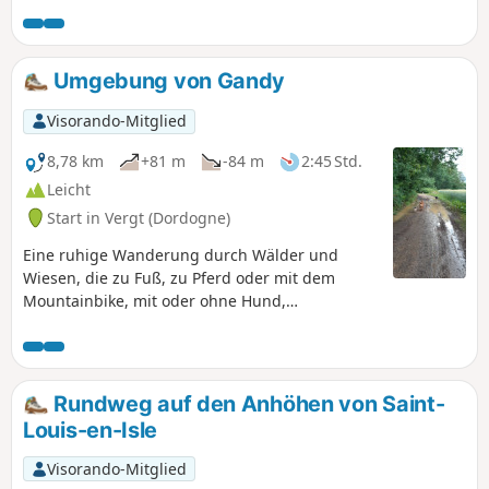
bewundern, die auf einem Felsvorsprung über
der Isle erbaut wurde, sowie den
Versteinerungsbrunnen, der ihr
gegenüberliegt. Ein weiterer Schatz verbirgt
Umgebung von Gandy
sich in der Nähe: die verzierte Höhle von
Gabillou (nicht zu besichtigen).
Visorando-Mitglied
8,78 km
+81 m
-84 m
2:45 Std.
Leicht
Start in Vergt (Dordogne)
Eine ruhige Wanderung durch Wälder und
Wiesen, die zu Fuß, zu Pferd oder mit dem
Mountainbike, mit oder ohne Hund,
unternommen werden kann.
Rundweg auf den Anhöhen von Saint-
Louis-en-Isle
Visorando-Mitglied