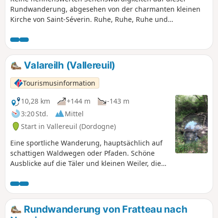
Rundwanderung, abgesehen von der charmanten kleinen
Kirche von Saint-Séverin. Ruhe, Ruhe, Ruhe und
Vogelgezwitscher! Eine Abfolge von wenig begehenen
kleinen Straßen und Brandschneisen auf dem ersten,
weitläufigen Abschnitt. Der letzte Abschnitt zwischen den
beiden Dörfern ist abwechslungsreicher. Möglichkeit, die
Valareilh (Vallereuil)
Tour abzukürzen.
Tourismusinformation
10,28 km
+144 m
-143 m
3:20 Std.
Mittel
Start in Vallereuil (Dordogne)
Eine sportliche Wanderung, hauptsächlich auf
schattigen Waldwegen oder Pfaden. Schöne
Ausblicke auf die Täler und kleinen Weiler, die
über die Landschaft verstreut sind.
Rundwanderung von Fratteau nach