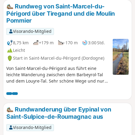
Rundweg von Saint-Marcel-du-
Périgord über Tiregand und die Moulin
Pommier
Visorando-Mitglied
8,75 km
+179 m
-170 m
3:00 Std.
Leicht
Start in Saint-Marcel-du-Périgord (Dordogne)
Von Saint-Marcel-du-Périgord aus führt eine
leichte Wanderung zwischen dem Barbeyrol-Tal
und dem Louyre-Tal. Sehr schöne Wege und nur
sehr wenige Straßen.
Rundwanderung über Eypinal von
Saint-Sulpice-de-Roumagnac aus
Visorando-Mitglied