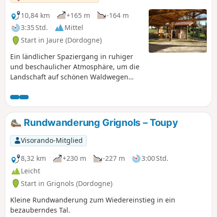
10,84 km
+165 m
-164 m
3:35 Std.
Mittel
Start in Jaure (Dordogne)
Ein ländlicher Spaziergang in ruhiger
und beschaulicher Atmosphäre, um die
Landschaft auf schönen Waldwegen
angenehm zu entdecken.
Rundwanderung Grignols – Toupy
Visorando-Mitglied
8,32 km
+230 m
-227 m
3:00 Std.
Leicht
Start in Grignols (Dordogne)
Kleine Rundwanderung zum Wiedereinstieg in ein
bezauberndes Tal.