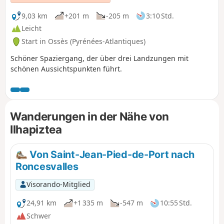
9,03 km
+201 m
-205 m
3:10 Std.
Leicht
Start in Ossès (Pyrénées-Atlantiques)
Schöner Spaziergang, der über drei Landzungen mit
schönen Aussichtspunkten führt.
Wanderungen in der Nähe von
Ilhapiztea
Von Saint-Jean-Pied-de-Port nach
Roncesvalles
Visorando-Mitglied
24,91 km
+1 335 m
-547 m
10:55 Std.
Schwer