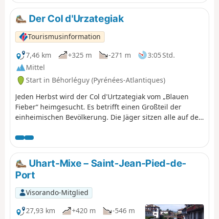
Der Col d'Urzategiak
Tourismusinformation
7,46 km
+325 m
-271 m
3:05 Std.
Mittel
Start in Béhorléguy (Pyrénées-Atlantiques)
Jeden Herbst wird der Col d'Urtzategiak vom „Blauen
Fieber“ heimgesucht. Es betrifft einen Großteil der
einheimischen Bevölkerung. Die Jäger sitzen alle auf den
Bergrücken und in den Bäumen und halten Ausschau
nach der Wanderung der Ringeltauben.
Uhart-Mixe – Saint-Jean-Pied-de-
Port
Visorando-Mitglied
27,93 km
+420 m
-546 m