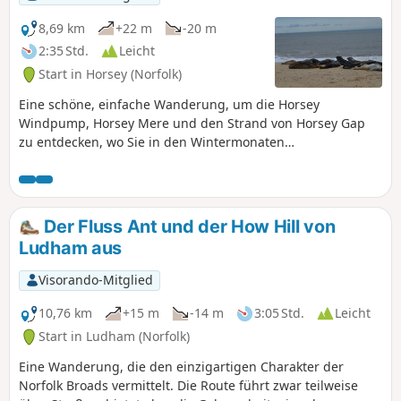
8,69 km
+22 m
-20 m
2:35 Std.
Leicht
Start in Horsey (Norfolk)
Eine schöne, einfache Wanderung, um die Horsey
Windpump, Horsey Mere und den Strand von Horsey Gap
zu entdecken, wo Sie in den Wintermonaten
möglicherweise einige Robben sehen können. Eine reizvolle
Wanderung, die Sümpfe, Felder und Strand mit herrlichen
Ausblicken verbindet.
Der Fluss Ant und der How Hill von
Ludham aus
Visorando-Mitglied
10,76 km
+15 m
-14 m
3:05 Std.
Leicht
Start in Ludham (Norfolk)
Eine Wanderung, die den einzigartigen Charakter der
Norfolk Broads vermittelt. Die Route führt zwar teilweise