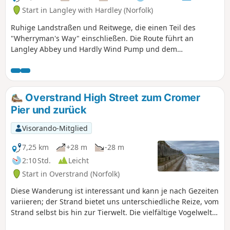
Start in Langley with Hardley (Norfolk)
Ruhige Landstraßen und Reitwege, die einen Teil des
"Wherryman's Way" einschließen. Die Route führt an
Langley Abbey und Hardly Wind Pump und dem
Besucherzentrum vorbei.
Overstrand High Street zum Cromer
Pier und zurück
Visorando-Mitglied
7,25 km
+28 m
-28 m
2:10 Std.
Leicht
Start in Overstrand (Norfolk)
Diese Wanderung ist interessant und kann je nach Gezeiten
variieren; der Strand bietet uns unterschiedliche Reize, vom
Strand selbst bis hin zur Tierwelt. Die vielfältige Vogelwelt
und in unserem Fall die Babyrobben waren interessant. Die