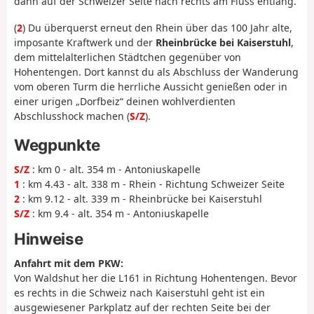
dann auf der Schweizer Seite nach rechts am Fluss entlang.
(
2
) Du überquerst erneut den Rhein über das 100 Jahr alte,
imposante Kraftwerk und der
Rheinbrücke bei Kaiserstuhl
,
dem mittelalterlichen Städtchen gegenüber von
Hohentengen. Dort kannst du als Abschluss der Wanderung
vom oberen Turm die herrliche Aussicht genießen oder in
einer urigen „Dorfbeiz“ deinen wohlverdienten
Abschlusshock machen (
S/Z
).
Wegpunkte
S/Z
: km 0 - alt. 354 m - Antoniuskapelle
1
: km 4.43 - alt. 338 m - Rhein - Richtung Schweizer Seite
2
: km 9.12 - alt. 339 m - Rheinbrücke bei Kaiserstuhl
S/Z
: km 9.4 - alt. 354 m - Antoniuskapelle
Hinweise
Anfahrt mit dem PKW:
Von Waldshut her die L161 in Richtung Hohentengen. Bevor
es rechts in die Schweiz nach Kaiserstuhl geht ist ein
ausgewiesener Parkplatz auf der rechten Seite bei der