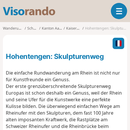
V
T
i
o
s
g
o
Wanderungen
Schweiz
Kanton Aargau
Kaiserstuhl
Hohentengen: Skulpturenweg
g
r
l
a
e
n
n
d
Hohentengen: Skulpturenweg
a
o
v
i
Die einfache Rundwanderung am Rhein ist nicht nur
g
für Kunstfreunde ein Genuss.
a
Der erste grenzüberschreitende Skulpturenweg
t
Europas ist schon deshalb ein Genuss, weil der Rhein
i
o
und seine Ufer für die Kunstwerke eine perfekte
n
Kulisse bilden. Die überwiegend einfachen Wege am
Rheinufer mit den Skulpturen, dem fast 100 Jahre
alten imposanten Kraftwerk, die Rastplätze am
Schweizer Rheinufer und die Rheinbrücke beim