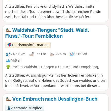
Altstadtflair, Fernblicke und idyllische Waldabschnitte
machen diese Tour zu einer abwechslungsreichen Runde
zwischen Tal und Höhen über beschauliche Dörfer.
Waldshut-Tiengen: "Stadt. Wald.
Fluss."-Tour: Fernblicken
Tourismusinformation
24,51 km
+779 m
-775 m
9:15 Std.
Mittel
Start in Waldshut-Tiengen (Freiburg und Umgebung)
Altstadtflair, Aussichtspunkte mit herrlichen Fernblicken in
den Klettgau, auf die Höhen des Südschwarzwaldes und bis
in das Schweizer Voralpenland erwarten uns bei dieser
Tour. Sonnenreiche Waldränder und idyllische
Waldabschnitte wechseln sich mit großzügigen
Von Embrach nach Uesslingen-Buch
Ackerflächen ab. Die Tour bietet sich für alle an, die Ruhe
und Weite lieben. Die Neugier wird mit jeder Kuppe
Visorando-Mitglied