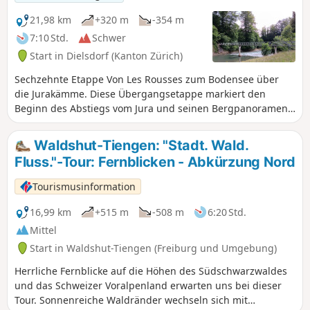
21,98 km
+320 m
-354 m
7:10 Std.
Schwer
Start in Dielsdorf (Kanton Zürich)
Sechzehnte Etappe Von Les Rousses zum Bodensee über
die Jurakämme. Diese Übergangsetappe markiert den
Beginn des Abstiegs vom Jura und seinen Bergpanoramen
zum Bodensee. Sie verlassen den Jura Höhenweg und
durchqueren eine eher städtische Landschaft, umgehen die
Waldshut-Tiengen: "Stadt. Wald.
Metropole Zürich und kommen dabei dicht an den
Fluss."-Tour: Fernblicken - Abkürzung Nord
Landebahnen ihres imposanten internationalen Flughafens
vorbei. Dieser Kontrast zwischen Natur und Infrastruktur
Tourismusinformation
verleiht der Route einen einzigartigen Charakter. Die Etappe
endet sanft am Ufer des friedlichen Töss-Tals, wo sich der
16,99 km
+515 m
-508 m
6:20 Std.
Fluss zwischen Wäldern und Wiesen schlängelt und nach
Mittel
einem abwechslungsreichen Wandertag eine erholsame
Start in Waldshut-Tiengen (Freiburg und Umgebung)
Kulisse bietet.
Herrliche Fernblicke auf die Höhen des Südschwarzwaldes
und das Schweizer Voralpenland erwarten uns bei dieser
Tour. Sonnenreiche Waldränder wechseln sich mit