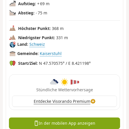
Aufstieg:
+ 69 m
Abstieg:
- 75 m
Höchster Punkt:
368 m
Niedrigster Punkt:
331 m
Land:
Schweiz
Gemeinde:
Kaiserstuhl
Start/Ziel:
N 47.570575° / E 8.421198°
Stündliche Wettervorhersage
Entdecke Visorando Premium
In der mobilen App anzeigen