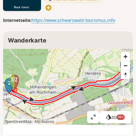
Internetseite:
https://www.schwarzwald-tourismus.info
Wanderkarte
1
2
3D
NEU
K
OpenStreetMap -
Attributions
a
r