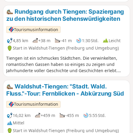
großzügigen Ackerflächen ab.
Rundgang durch Tiengen: Spaziergang
zu den historischen Sehenswürdigkeiten
Tourismusinformation
4,85 km
+38 m
-41 m
1:30 Std.
Leicht
Start in Waldshut-Tiengen (Freiburg und Umgebung)
Tiengen ist ein schmuckes Städtchen. Die verwinkelten,
romantischen Gassen haben so einiges zu zeigen und
Jahrhunderte voller Geschichte und Geschichten erlebt.
Erkunden Sie auf eigene Faust die mittelalterliche Altstadt!
Waldshut-Tiengen: "Stadt. Wald.
Fluss."-Tour: Fernblicken - Abkürzung Süd
Tourismusinformation
16,02 km
+459 m
-455 m
5:55 Std.
Mittel
Start in Waldshut-Tiengen (Freiburg und Umgebung)