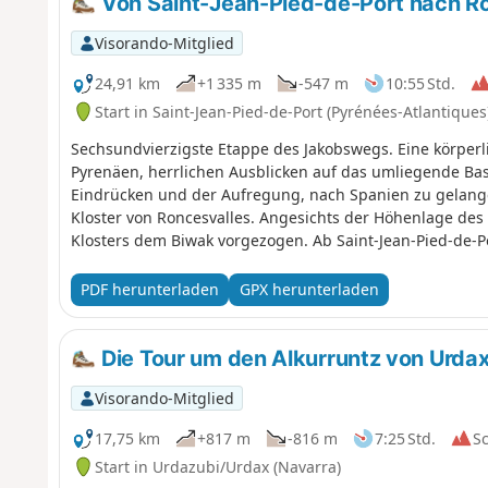
Von Saint-Jean-Pied-de-Port nach R
Visorando-Mitglied
24,91 km
+1 335 m
-547 m
10:55 Std.
Start in Saint-Jean-Pied-de-Port (Pyrénées-Atlantiques
Sechsundvierzigste Etappe des Jakobswegs. Eine körperl
Pyrenäen, herrlichen Ausblicken auf das umliegende Bas
Eindrücken und der Aufregung, nach Spanien zu gelange
Kloster von Roncesvalles. Angesichts der Höhenlage des 
Klosters dem Biwak vorgezogen. Ab Saint-Jean-Pied-de-Po
mehr dieselben, und die Pilger auch nicht. Ab hier sin
sehr wenige Franzosen und viele Koreaner, Australier, Am
PDF herunterladen
GPX herunterladen
man Spanisch oder Englisch sprechen oder Google Transl
zu machen und zurechtzukommen. Das ist der Zauber d
Die Tour um den Alkurruntz von Urda
Visorando-Mitglied
17,75 km
+817 m
-816 m
7:25 Std.
S
Start in Urdazubi/Urdax (Navarra)