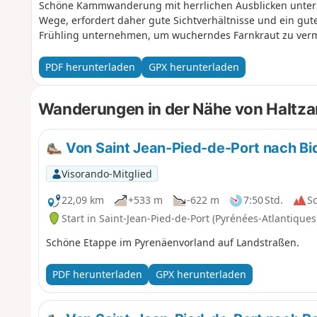
Schöne Kammwanderung mit herrlichen Ausblicken unter a
Wege, erfordert daher gute Sichtverhältnisse und ein gu
Frühling unternehmen, um wucherndes Farnkraut zu verme
PDF herunterladen
GPX herunterladen
Wanderungen in der Nähe von Haltz
Von Saint Jean-Pied-de-Port nach Bi
Visorando-Mitglied
22,09 km
+533 m
-622 m
7:50 Std.
S
Start in Saint-Jean-Pied-de-Port (Pyrénées-Atlantiques
Schöne Etappe im Pyrenäenvorland auf Landstraßen.
PDF herunterladen
GPX herunterladen