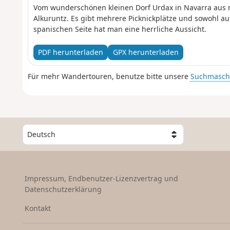
Vom wunderschönen kleinen Dorf Urdax in Navarra aus
Alkuruntz. Es gibt mehrere Picknickplätze und sowohl au
spanischen Seite hat man eine herrliche Aussicht.
PDF herunterladen
GPX herunterladen
Für mehr Wandertouren, benutze bitte unsere
Suchmasch
W
ä
h
l
e
Impressum, Endbenutzer-Lizenzvertrag und
e
Datenschutzerklärung
i
n
Kontakt
L
a