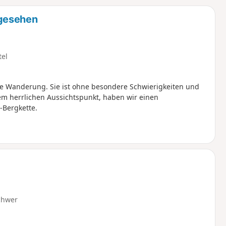
u
n
 gesehen
m
tel
me Wanderung. Sie ist ohne besondere Schwierigkeiten und
em herrlichen Aussichtspunkt, haben wir einen
-Bergkette.
chwer