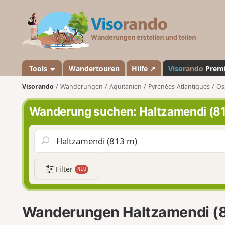
V
i
s
o
r
a
Tools
Wandertouren
Hilfe ↗
Viso
rando
Prem
n
Visorando
Wanderungen
Aquitanien
Pyrénées-Atlantiques
Os
d
o
Wanderung suchen: Haltzamendi (8
Filter
NEU
Wanderungen Haltzamendi (