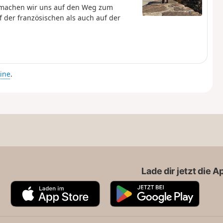
 machen wir uns auf den Weg zum
f der französischen als auch auf der
ine
.
Lade dir jetzt die 
A
G
p
o
p
o
S
g