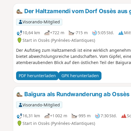
Der Haltzamendi vom Dorf Ossès aus
Visorando-Mitglied
10,64 km
+722 m
-715 m
5:05 Std.
Mit
Start in Ossès (Pyrénées-Atlantiques)
Der Aufstieg zum Haltzamendi ist eine wirklich angeneh
bietet abwechslungsreiche Landschaften. Vom Gipfel, ein
atemberaubenden Blick auf den östlichen Teil der Baïgura
PDF herunterladen
GPX herunterladen
Baïgura als Rundwanderung ab Ossès
Visorando-Mitglied
16,31 km
+1 002 m
-995 m
7:30 Std.
S
Start in Ossès (Pyrénées-Atlantiques)