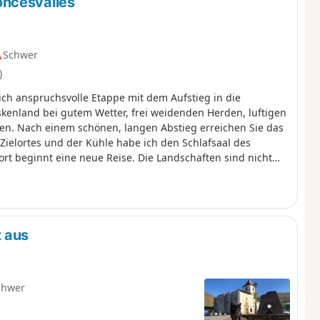
oncesvalles
Schwer
)
ich anspruchsvolle Etappe mit dem Aufstieg in die
kenland bei gutem Wetter, frei weidenden Herden, luftigen
n. Nach einem schönen, langen Abstieg erreichen Sie das
Zielortes und der Kühle habe ich den Schlafsaal des
rt beginnt eine neue Reise. Die Landschaften sind nicht
d zehnmal so viele Menschen auf den Wegen unterwegs. Nur
erikaner, Philippiner und natürlich Spanier. Ab hier muss
ate nutzen. Aber man schafft es immer, sich verständlich
es Jakobswegs.
x aus
chwer