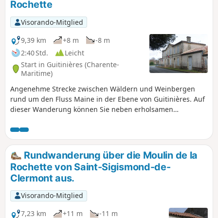
Rochette
Visorando-Mitglied
9,39 km
+8 m
-8 m
2:40 Std.
Leicht
Start in Guitinières (Charente-
Maritime)
Angenehme Strecke zwischen Wäldern und Weinbergen
rund um den Fluss Maine in der Ebene von Guitinières. Auf
dieser Wanderung können Sie neben erholsamen
Landschaften auch das für die Saintonge charakteristische
architektonische Erbe und mehrere Mühlen entdecken.
Rundwanderung über die Moulin de la
Rochette von Saint-Sigismond-de-
Clermont aus.
Visorando-Mitglied
7,23 km
+11 m
-11 m