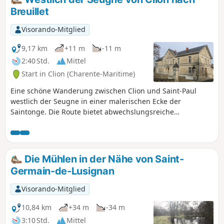
Breuillet
Visorando-Mitglied
9,17 km
+11 m
-11 m
2:40 Std.
Mittel
Start in Clion (Charente-Maritime)
Eine schöne Wanderung zwischen Clion und Saint-Paul
westlich der Seugne in einer malerischen Ecke der
Saintonge. Die Route bietet abwechslungsreiche
Landschaften mit verschiedenen Kulturen, Weinbergen und
kleinen Wäldern. Sie bietet auch die Gelegenheit, entlang
der Seugne zu wandern, eine ihrer Quellen zu sehen und
architektonische Sehenswürdigkeiten wie die Kapelle Saint-
Die Mühlen in der Nähe von Saint-
Paul zu besichtigen.
Germain-de-Lusignan
Visorando-Mitglied
10,84 km
+34 m
-34 m
3:10 Std.
Mittel