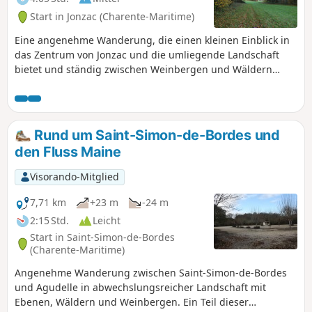
Start in Jonzac (Charente-Maritime)
Eine angenehme Wanderung, die einen kleinen Einblick in
das Zentrum von Jonzac und die umliegende Landschaft
bietet und ständig zwischen Weinbergen und Wäldern
wechselt. Die Route führt durch den Parc de Loisirs des
Antilles, bietet einen schönen Blick auf das Schloss von
Jonzac, bevor sie auf die nahegelegenen Anhöhen führt
und schließlich am Château de la Dîmerie endet. Die
Rund um Saint-Simon-de-Bordes und
Strecke bietet zudem mehrere Abschnitte entlang der
den Fluss Maine
schönen Seugne. Der Parkplatz und das Gelände der
Thermes de Jonzac sind von 6:00 bis 20:00 Uhr geöffnet
Visorando-Mitglied
(nur)
7,71 km
+23 m
-24 m
2:15 Std.
Leicht
Start in Saint-Simon-de-Bordes
(Charente-Maritime)
Angenehme Wanderung zwischen Saint-Simon-de-Bordes
und Agudelle in abwechslungsreicher Landschaft mit
Ebenen, Wäldern und Weinbergen. Ein Teil dieser