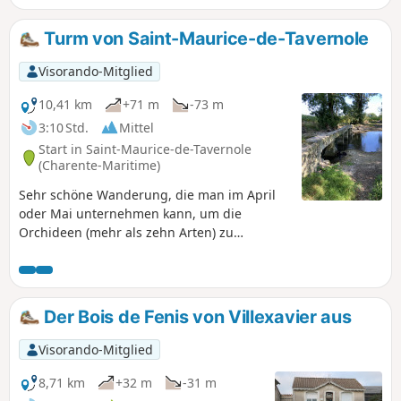
Turm von Saint-Maurice-de-Tavernole
Visorando-Mitglied
10,41 km
+71 m
-73 m
3:10 Std.
Mittel
Start in Saint-Maurice-de-Tavernole
(Charente-Maritime)
Sehr schöne Wanderung, die man im April
oder Mai unternehmen kann, um die
Orchideen (mehr als zehn Arten) zu
bewundern, aber auch das ganze Jahr über
eine schöne Umgebung mit sehr schönen,
freien Ausblicken bietet. Vorsicht bei der
Überquerung der römischen Brücke, die
Der Bois de Fenis von Villexavier aus
einzige Schwierigkeit, aber wichtig, wenn
man unter Höhenangst leidet. Es besteht die
Visorando-Mitglied
Möglichkeit, sie zu umgehen.
8,71 km
+32 m
-31 m