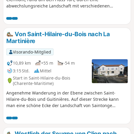
abwechslungsreiche Landschaft mit verschiedenen
Kulturen, Weinbergen und Wäldern. Auf der Strecke kommt
man am Château de la Tenaille und seiner Kapelle vorbei,
dem einzigen Überrest der Abtei von Tenaille.
Von Saint-Hilaire-du-Bois nach La
Martinière
Visorando-Mitglied
10,89 km
+55 m
-54 m
3:15 Std.
Mittel
Start in Saint-Hilaire-du-Bois
(Charente-Maritime)
Angenehme Wanderung in der Ebene zwischen Saint-
Hilaire-du-Bois und Guitinières. Auf dieser Strecke kann
man eine schöne Ecke der Landschaft von Saintonge
entdecken, in der sich Ackerbau, Weinbau und Wälder
abwechseln. Die Route bietet auch schöne Beispiele
traditioneller Bauweise.
Westlich der Seugne von Clion nach