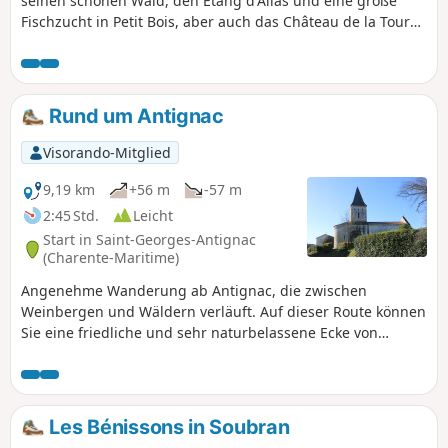
seinen schönen Wald, den Etang d'Allas und eine große
Fischzucht in Petit Bois, aber auch das Château de la Tour
und die umliegende Landschaft mit ihren Feldern und
Weinbergen entdecken kann.Die Route verläuft teilweise
auf demGR®®360oderGRP®® de Saintonge (am Anfang
und am Ende der Wanderung).
Rund um Antignac
Visorando-Mitglied
9,19 km
+56 m
-57 m
2:45 Std.
Leicht
Start in Saint-Georges-Antignac
(Charente-Maritime)
Angenehme Wanderung ab Antignac, die zwischen
Weinbergen und Wäldern verläuft. Auf dieser Route können
Sie eine friedliche und sehr naturbelassene Ecke von
Saintonge entdecken. Am Waldrand können Sie
möglicherweise Wildtiere wie Rehe beobachten.
Les Bénissons in Soubran