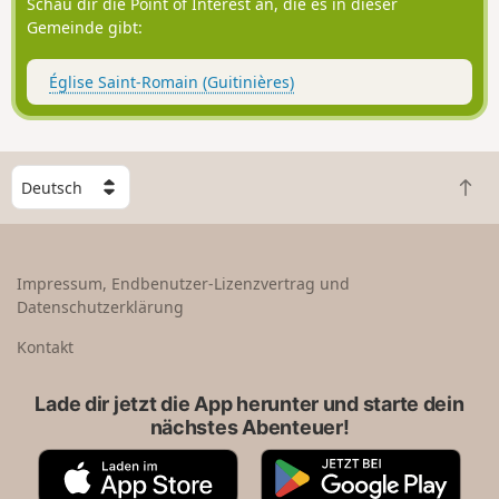
Schau dir die Point of Interest an, die es in dieser
Gemeinde gibt:
Église Saint-Romain (Guitinières)
W
Z
ä
u
h
r
l
ü
e
Impressum, Endbenutzer-Lizenzvertrag und
c
e
Datenschutzerklärung
k
i
n
n
Kontakt
a
L
c
a
Lade dir jetzt die App herunter und starte dein
h
n
nächstes Abenteuer!
o
d
b
A
G
e
p
o