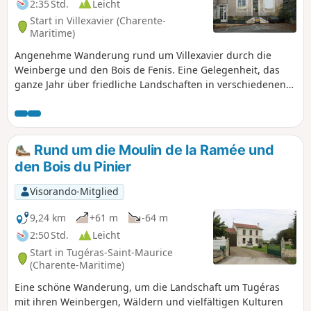
2:35 Std.
Leicht
Start in Villexavier (Charente-
Maritime)
Angenehme Wanderung rund um Villexavier durch die
Weinberge und den Bois de Fenis. Eine Gelegenheit, das
ganze Jahr über friedliche Landschaften in verschiedenen
Farbtönen und schöne Beispiele des architektonischen
Erbes zu entdecken. Der Weg auf beiden Seiten des Maine
verschönert das Ende der Strecke.
Rund um die Moulin de la Ramée und
den Bois du Pinier
Visorando-Mitglied
9,24 km
+61 m
-64 m
2:50 Std.
Leicht
Start in Tugéras-Saint-Maurice
(Charente-Maritime)
Eine schöne Wanderung, um die Landschaft um Tugéras
mit ihren Weinbergen, Wäldern und vielfältigen Kulturen