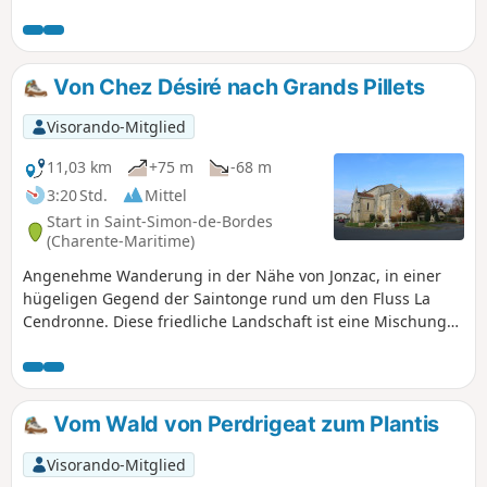
Wanderung verläuft auf demGRP®® de Saintonge.
Von Chez Désiré nach Grands Pillets
Visorando-Mitglied
11,03 km
+75 m
-68 m
3:20 Std.
Mittel
Start in Saint-Simon-de-Bordes
(Charente-Maritime)
Angenehme Wanderung in der Nähe von Jonzac, in einer
hügeligen Gegend der Saintonge rund um den Fluss La
Cendronne. Diese friedliche Landschaft ist eine Mischung
aus großen Wäldern, verschiedenen Anbaukulturen und
Weinbergen, die eine wunderschöne Kulisse bilden. Die
Route bietet auch die Gelegenheit, schöne Beispiele des
architektonischen Erbes zu entdecken.
Vom Wald von Perdrigeat zum Plantis
Visorando-Mitglied