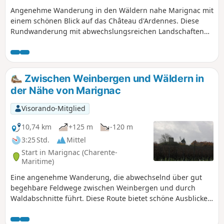
Angenehme Wanderung in den Wäldern nahe Marignac mit
einem schönen Blick auf das Château d'Ardennes. Diese
Rundwanderung mit abwechslungsreichen Landschaften
bietet echte Entspannung und einen Tapetenwechsel. Die
Entdeckung des Château d'Ardennes beim Verlassen des
Waldes ist eine wahre Freude und eine schöne
Überraschung, wenn man den Zustand des Gebäudes
Zwischen Weinbergen und Wäldern in
bedenkt.
der Nähe von Marignac
Visorando-Mitglied
10,74 km
+125 m
-120 m
3:25 Std.
Mittel
Start in Marignac (Charente-
Maritime)
Eine angenehme Wanderung, die abwechselnd über gut
begehbare Feldwege zwischen Weinbergen und durch
Waldabschnitte führt. Diese Route bietet schöne Ausblicke
auf die Landschaft der Saintonge und ermöglicht es, die
Ruhe dieser Gegend zu genießen.