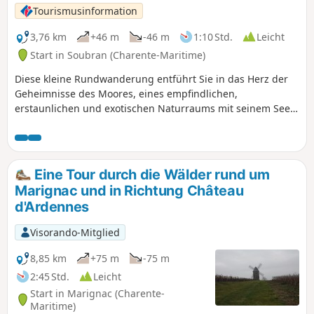
Tourismusinformation
3,76 km
+46 m
-46 m
1:10 Std.
Leicht
Start in Soubran (Charente-Maritime)
Diese kleine Rundwanderung entführt Sie in das Herz der
Geheimnisse des Moores, eines empfindlichen,
erstaunlichen und exotischen Naturraums mit seinem See,
umgeben von Kiefern, Birken mit weißen Stämmen und
Espen, deren Laub sich im Herbst goldgelb färbt. Der
schattige und angenehme Rundweg führt weiter über
Straßen und Waldwege, bevor er wieder hinunter zum
Eine Tour durch die Wälder rund um
Moor führt, wo man den Entdeckungspfad nehmen kann,
Marignac und in Richtung Château
um die Tier- und Pflanzenarten kennenzulernen, die auf
d'Ardennes
den Tafeln entlang der angelegten Stege detailliert
beschrieben sind.
Visorando-Mitglied
8,85 km
+75 m
-75 m
2:45 Std.
Leicht
Start in Marignac (Charente-
Maritime)