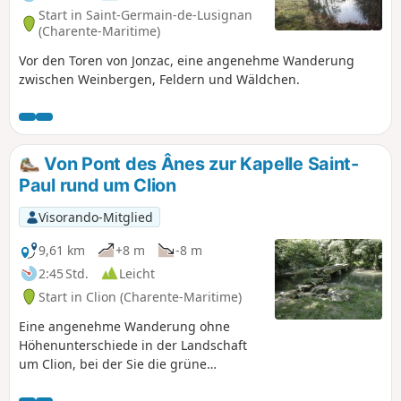
Start in Saint-Germain-de-Lusignan
(Charente-Maritime)
Vor den Toren von Jonzac, eine angenehme Wanderung
zwischen Weinbergen, Feldern und Wäldchen.
Von Pont des Ânes zur Kapelle Saint-
Paul rund um Clion
Visorando-Mitglied
9,61 km
+8 m
-8 m
2:45 Std.
Leicht
Start in Clion (Charente-Maritime)
Eine angenehme Wanderung ohne
Höhenunterschiede in der Landschaft
um Clion, bei der Sie die grüne
Umgebung der Pont aux Ânes, die