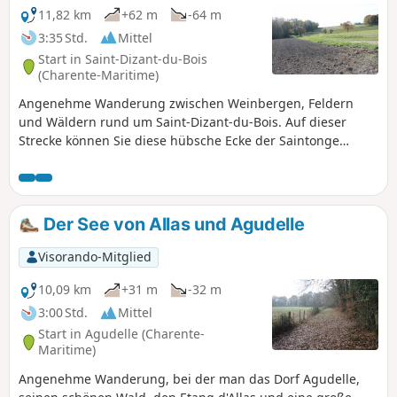
11,82 km
+62 m
-64 m
3:35 Std.
Mittel
Start in Saint-Dizant-du-Bois
(Charente-Maritime)
Angenehme Wanderung zwischen Weinbergen, Feldern
und Wäldern rund um Saint-Dizant-du-Bois. Auf dieser
Strecke können Sie diese hübsche Ecke der Saintonge
entdecken und die schöne Landschaft genießen.
Der See von Allas und Agudelle
Visorando-Mitglied
10,09 km
+31 m
-32 m
3:00 Std.
Mittel
Start in Agudelle (Charente-
Maritime)
Angenehme Wanderung, bei der man das Dorf Agudelle,