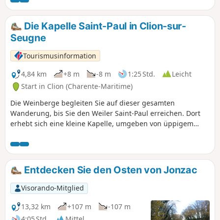
Kapelle Saint-Paul und die Fontaine
Saint-Fort entdecken und einen schönen
Blick auf die Schlösser von Lussac und
Die Kapelle Saint-Paul in Clion-sur-
Clam genießen können.Diese Route
Seugne
folgt zum Teil demGRP®® de Saintonge.
Tourismusinformation
4,84 km
+8 m
-8 m
1:25 Std.
Leicht
Start in Clion (Charente-Maritime)
Die Weinberge begleiten Sie auf dieser gesamten
Wanderung, bis Sie den Weiler Saint-Paul erreichen. Dort
erhebt sich eine kleine Kapelle, umgeben von üppigem
Grün. Ein Weg führt hinunter zu den Ufern der Seugne, die
liebevoll mit Blumen geschmückt sind. Dann geht es weiter
durch Weinberge und Felder entlang der Bahnlinie nach
Clion, wo ein Zwischenstopp im Pfarrhaus, das das
Entdecken Sie den Osten von Jonzac
Handwerks- und Landmuseum von Clion beherbergt, ein
Muss ist.
Visorando-Mitglied
13,32 km
+107 m
-107 m
4:05 Std.
Mittel