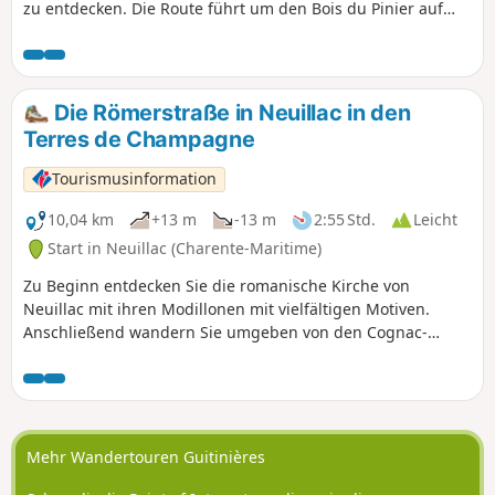
zu entdecken. Die Route führt um den Bois du Pinier auf
einem Hügel herum und bietet davor und danach schöne
Landschaften.
Die Römerstraße in Neuillac in den
Terres de Champagne
Tourismusinformation
10,04 km
+13 m
-13 m
2:55 Std.
Leicht
Start in Neuillac (Charente-Maritime)
Zu Beginn entdecken Sie die romanische Kirche von
Neuillac mit ihren Modillonen mit vielfältigen Motiven.
Anschließend wandern Sie umgeben von den Cognac-
Weinbergen. In Les Fontagards kommen Sie an einem
schönen Bürgerhaus vorbei, das vom Aufschwung des
Weinbaus im 19. Jahrhundert zeugt. Nachdem Sie den
Noblat überquert haben, gelangen Sie in ein bewaldetes
Gebiet, in dem ein Abschnitt der Römerstraße freigelegt
Mehr Wandertouren Guitinières
wurde, bevor Sie auf von Weinbergen und Wäldchen
gesäumten Wegen Neuillac erreichen.