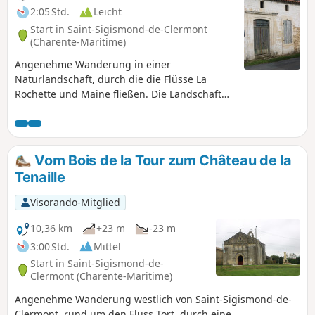
2:05 Std.
Leicht
Start in Saint-Sigismond-de-Clermont
(Charente-Maritime)
Angenehme Wanderung in einer
Naturlandschaft, durch die die Flüsse La
Rochette und Maine fließen. Die Landschaft
ist abwechslungsreich mit Weinbergen,
Wäldern wie dem Plantis und verschiedenen
Anbaukulturen, aber auch Obstgärten (Äpfel
und Birnen). Auf der Strecke kann man
Vom Bois de la Tour zum Château de la
schöne Bauernhöfe dieser reizvollen
Tenaille
Landschaft der Saintonge sehen.
Visorando-Mitglied
10,36 km
+23 m
-23 m
3:00 Std.
Mittel
Start in Saint-Sigismond-de-
Clermont (Charente-Maritime)
Angenehme Wanderung westlich von Saint-Sigismond-de-
Clermont, rund um den Fluss Tort, durch eine