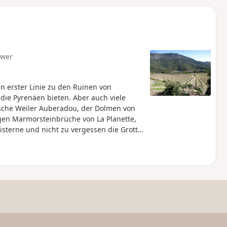
u
n
m
hwer
n erster Linie zu den Ruinen von
 die Pyrenäen bieten. Aber auch viele
sche Weiler Auberadou, der Dolmen von
igen Marmorsteinbrüche von La Planette,
Zisterne und nicht zu vergessen die Grotte
chquerung eines herrlichen, duftenden