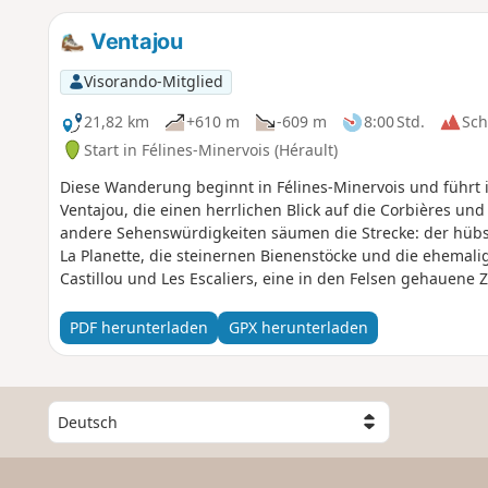
Ventajou
Visorando-Mitglied
21,82 km
+610 m
-609 m
8:00 Std.
Sc
Start in Félines-Minervois (Hérault)
Diese Wanderung beginnt in Félines-Minervois und führt i
Ventajou, die einen herrlichen Blick auf die Corbières und
andere Sehenswürdigkeiten säumen die Strecke: der hüb
La Planette, die steinernen Bienenstöcke und die ehemal
Castillou und Les Escaliers, eine in den Felsen gehauene 
du Cubitus, die einen kurzen Abstecher wert ist. Die Dur
Pinienwaldes rundet diese Reise harmonisch ab.
PDF herunterladen
GPX herunterladen
W
ä
h
l