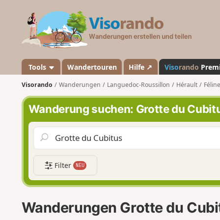
V
i
s
o
r
a
Tools
Wandertouren
Hilfe ↗
Viso
rando
Prem
n
Visorando
Wanderungen
Languedoc-Roussillon
Hérault
Félin
d
o
Wanderung suchen: Grotte du Cubit
Filter
NEU
Wanderungen Grotte du Cubi